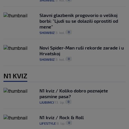
SHOWBIZ
3. kol.
Slavni glazbenik progovorio o velikoj
borbi: "Ljudi su se dolazili oprostiti od
mene"
0
SHOWBIZ
3. kol.
|
|
Novi Spider-Man ruši rekorde zarade i u
Hrvatskoj
0
SHOWBIZ
3. kol.
|
|
N1 KVIZ
N1 kviz / Koliko dobro poznajete
pasmine pasa?
0
LJUBIMCI
13. lip.
|
|
N1 kviz / Rock & Roll
0
LIFESTYLE
8. lip.
|
|