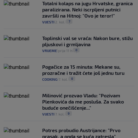
Totalni kolaps na jugu Hrvatske, granica
paralizirana. Neki iscrpljeni putnici
završili na Hitnoj: "Ovo je teror!"
7
VIJESTI
2. kol.
|
|
Toplinski val se vraća: Nakon bure, stižu
pljuskovi i grmljavina
0
VRIJEME
prije 11 h
|
|
Pogačice za 15 minuta: Mekane su,
prozračne i tražit ćete još jednu turu
0
COOKING
7. kol.
|
|
Milinović prozvao Vladu: "Pozivam
Plenkovića da me posluša. Za svako
buduće onečišćenje..."
9
VIJESTI
7. kol.
|
|
Potres probudio Austrijance: "Prvo
prasak, a onda se kuća zatresla"