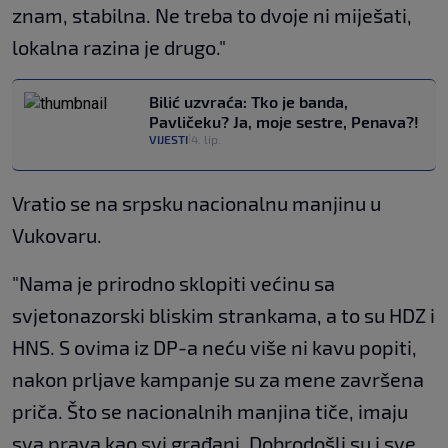
znam, stabilna. Ne treba to dvoje ni miješati,
lokalna razina je drugo."
Bilić uzvraća: Tko je banda,
Pavličeku? Ja, moje sestre, Penava?!
VIJESTI
4. lip.
|
Vratio se na srpsku nacionalnu manjinu u
Vukovaru.
"Nama je prirodno sklopiti većinu sa
svjetonazorski bliskim strankama, a to su HDZ i
HNS. S ovima iz DP-a neću više ni kavu popiti,
nakon prljave kampanje su za mene završena
priča. Što se nacionalnih manjina tiče, imaju
sva prava kao svi građani. Dobrodošli su i sve