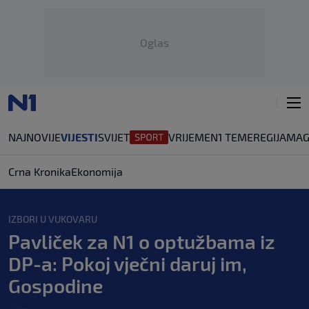
Oglas
NAJNOVIJE
VIJESTI
SVIJET
VRIJEME
N1 TEME
REGIJA
MAG
Crna Kronika
Ekonomija
IZBORI U VUKOVARU
Pavliček za N1 o optužbama iz
DP-a: Pokoj vječni daruj im,
Gospodine