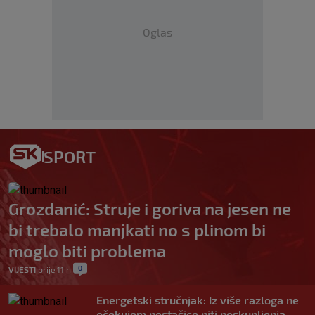
Oglas
SPORT
Grozdanić: Struje i goriva na jesen ne
bi trebalo manjkati no s plinom bi
moglo biti problema
0
VIJESTI
prije 11 h
|
|
Energetski stručnjak: Iz više razloga ne
očekujem nestašice niti poskupljenja