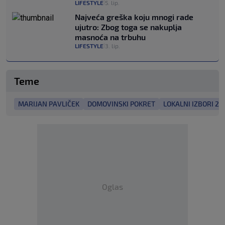
LIFESTYLE
5. lip.
|
Najveća greška koju mnogi rade
ujutro: Zbog toga se nakuplja
masnoća na trbuhu
LIFESTYLE
3. lip.
|
Teme
MARIJAN PAVLIČEK
DOMOVINSKI POKRET
LOKALNI IZBORI 20
Oglas