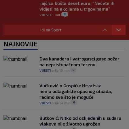
rajčica košta deset eura: "Nećete ih
vidjeti na akcijama u trgovinama"
8
VIJESTI
3. kol.
|
|
Selidba je jedno od stresnijih iskustava.
Evo aktualnih cijena i nekoliko savjeta
Idi na Sport
da prođe što lakše i jeftinije
0
VIJESTI
2. kol.
NAJNOVIJE
|
|
Izračunali smo koliko košta putovanje
automobilom na Hvar iz Zagreba, a
Dva kanadera i vatrogasci gase požar
koliko iz Osijeka
na nepristupačnom terenu
14
VIJESTI
2. kol.
|
|
0
VIJESTI
prije 10 min
|
|
Vučković o Gospiću: Hrvatska
nema odlagalište opasnog otpada,
radimo sve što je moguće
0
VIJESTI
prije 34 min
|
|
Butković: Nitko od ozlijeđenih u sudaru
vlakova nije životno ugrožen