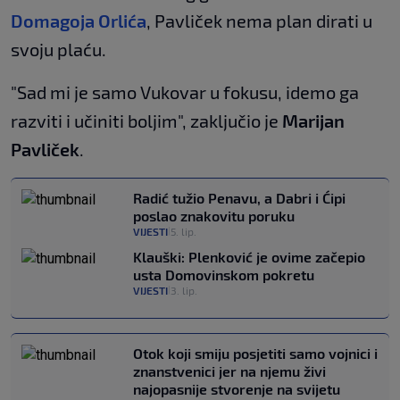
Domagoja Orlića
, Pavliček nema plan dirati u
svoju plaću.
"Sad mi je samo Vukovar u fokusu, idemo ga
razviti i učiniti boljim", zaključio je
Marijan
Pavliček
.
Radić tužio Penavu, a Dabri i Ćipi
poslao znakovitu poruku
VIJESTI
5. lip.
|
Klauški: Plenković je ovime začepio
usta Domovinskom pokretu
VIJESTI
3. lip.
|
Otok koji smiju posjetiti samo vojnici i
znanstvenici jer na njemu živi
najopasnije stvorenje na svijetu