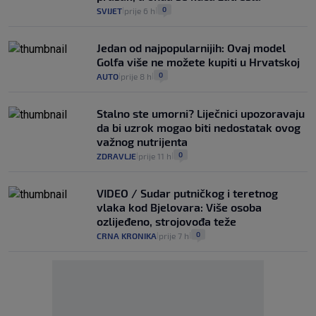
0
SVIJET
prije 6 h
|
|
Jedan od najpopularnijih: Ovaj model
Golfa više ne možete kupiti u Hrvatskoj
0
AUTO
prije 8 h
|
|
Stalno ste umorni? Liječnici upozoravaju
da bi uzrok mogao biti nedostatak ovog
važnog nutrijenta
0
ZDRAVLJE
prije 11 h
|
|
VIDEO / Sudar putničkog i teretnog
vlaka kod Bjelovara: Više osoba
ozlijeđeno, strojovođa teže
0
CRNA KRONIKA
prije 7 h
|
|