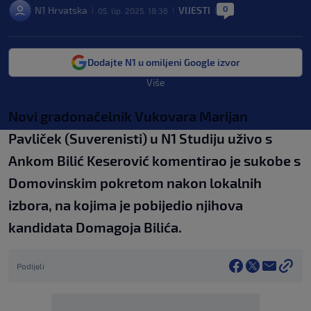
0
N1 Hrvatska
VIJESTI
05. lip. 2025. 18:36
|
|
|
Dodajte N1 u omiljeni Google izvor
Više
Novi gradonačelnik Vukovara Marijan
Pavliček (Suverenisti) u N1 Studiju uživo s
Ankom Bilić Keserović komentirao je sukobe s
Domovinskim pokretom nakon lokalnih
izbora, na kojima je pobijedio njihova
kandidata Domagoja Bilića.
Podijeli