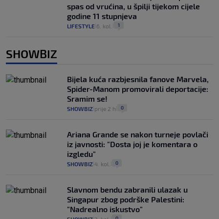
spas od vrućina, u špilji tijekom cijele
godine 11 stupnjeva
1
LIFESTYLE
6. kol.
|
|
SHOWBIZ
Bijela kuća razbjesnila fanove Marvela,
Spider-Manom promovirali deportacije:
Sramim se!
0
SHOWBIZ
prije 2 h
|
|
Ariana Grande se nakon turneje povlači
iz javnosti: "Dosta joj je komentara o
izgledu"
0
SHOWBIZ
4. kol.
|
|
Slavnom bendu zabranili ulazak u
Singapur zbog podrške Palestini:
"Nadrealno iskustvo"
0
|
|