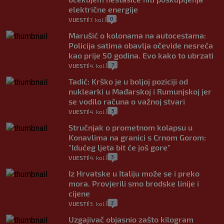
električne energije
0
VIJESTI
7. kol.
|
|
Marušić o kolonama na autocestama:
Policija satima obavlja očevide nesreća
kao prije 50 godina. Evo kako to ubrzati
7
VIJESTI
4. kol.
|
|
Tadić: Krško je u boljoj poziciji od
nuklearki u Mađarskoj i Rumunjskoj jer
se vodilo računa o važnoj stvari
5
VIJESTI
4. kol.
|
|
Stručnjak o prometnom kolapsu u
Konavlima na granici s Crnom Gorom:
"Idućeg ljeta bit će još gore"
3
VIJESTI
4. kol.
|
|
Iz Hrvatske u Italiju može se i preko
mora. Provjerili smo brodske linije i
cijene
2
VIJESTI
3. kol.
|
|
Uzgajivač objasnio zašto kilogram