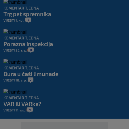
KOMENTAR TJEDNA
Trg pet spremnika
5
VIJESTI
1. kol.
|
|
KOMENTAR TJEDNA
Porazna inspekcija
11
VIJESTI
25. srp.
|
|
KOMENTAR TJEDNA
Bura u čaši limunade
0
VIJESTI
18. srp.
|
|
KOMENTAR TJEDNA
VAR ili VARka?
4
VIJESTI
11. srp.
|
|