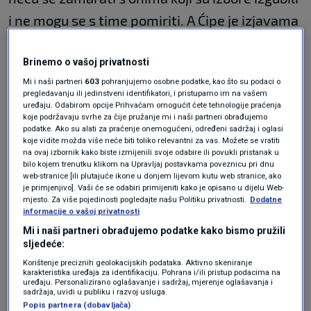
i ne mogu se s time pomiriti. A Ćipe je izjavama
koje je dao više rekao o sebi nego o meni.
Brinemo o vašoj privatnosti
Gradonačelnik sam svih Vukovaraca, bez
Mi i naši partneri
603
pohranjujemo osobne podatke, kao što su podaci o
razlike."
pregledavanju ili jedinstveni identifikatori, i pristupamo im na vašem
uređaju. Odabirom opcije Prihvaćam omogućit ćete tehnologije praćenja
Sprema li koaliciju s
koje podržavaju svrhe za čije pružanje mi i naši partneri obrađujemo
podatke. Ako su alati za praćenje onemogućeni, određeni sadržaj i oglasi
koje vidite možda više neće biti toliko relevantni za vas. Možete se vratiti
HDZ-om?
na ovaj izbornik kako biste izmijenili svoje odabire ili povukli pristanak u
bilo kojem trenutku klikom na Upravljaj postavkama poveznicu pri dnu
web-stranice [ili plutajuće ikone u donjem lijevom kutu web stranice, ako
je primjenjivo]. Vaši će se odabiri primijeniti kako je opisano u dijelu Web-
"Mi smo službeno poslali gradskoj organizaciji
mjesto. Za više pojedinosti pogledajte našu Politiku privatnosti.
Dodatne
informacije o vašoj privatnosti
HDZ-a i HNS-a dopis oko formiranje većine u
Mi i naši partneri obrađujemo podatke kako bismo pružili
Gradskom vijeću. Imali bismo s njima deset od
sljedeće:
19 zastupnika. Očekujem da će se HDZ odazvati
Korištenje preciznih geolokacijskih podataka. Aktivno skeniranje
karakteristika uređaja za identifikaciju. Pohrana i/ili pristup podacima na
na sastanak i da ćemo naći zajednički jezik. Svi
uređaju. Personalizirano oglašavanje i sadržaj, mjerenje oglašavanja i
sadržaja, uvidi u publiku i razvoj usluga.
pripadnici nacionalnih manjina, uključujući
Popis partnera (dobavljača)