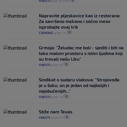
0
VIJESTI
prije 54 min
|
|
Napravite pljeskavice kao iz restorana:
Za savršeno mekano i sočno meso
isprobajte ovaj trik
0
COOKING
prije 1 h
|
|
Grmoja: "Želudac me boli - sjediti i biti na
tako malom prostoru s istim ljudima koji
su trovali našu Liku"
0
VIJESTI
prije 1 h
|
|
Sindikat o sudaru vlakova: "Strojovođa
je u šoku, on je jedan od najboljih i
najobučenijih..."
0
VIJESTI
prije 1 h
|
|
Stiže nam Texas
0
VIJESTI
prije 2 h
|
|