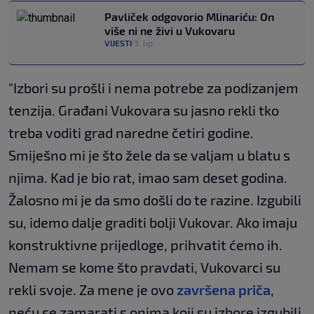
Pavliček odgovorio Mlinariću: On
više ni ne živi u Vukovaru
VIJESTI
3. lip.
|
"Izbori su prošli i nema potrebe za podizanjem
tenzija. Građani Vukovara su jasno rekli tko
treba voditi grad naredne četiri godine.
Smiješno mi je što žele da se valjam u blatu s
njima. Kad je bio rat, imao sam deset godina.
Žalosno mi je da smo došli do te razine. Izgubili
su, idemo dalje graditi bolji Vukovar. Ako imaju
konstruktivne prijedloge, prihvatit ćemo ih.
Nemam se kome što pravdati, Vukovarci su
rekli svoje. Za mene je ovo
završena priča
,
neću se zamarati s onima koji su izbore izgubili