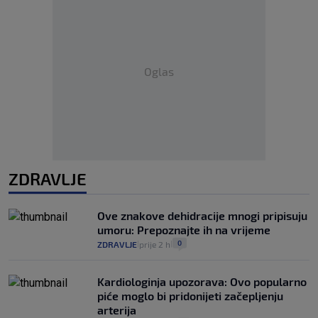
Oglas
ZDRAVLJE
Ove znakove dehidracije mnogi pripisuju
umoru: Prepoznajte ih na vrijeme
0
ZDRAVLJE
prije 2 h
|
|
Kardiologinja upozorava: Ovo popularno
piće moglo bi pridonijeti začepljenju
arterija