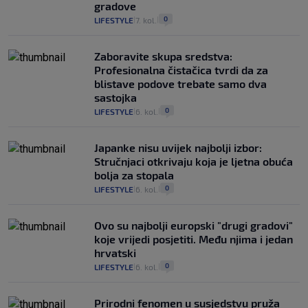
gradove
0
LIFESTYLE
7. kol.
|
|
Zaboravite skupa sredstva:
Profesionalna čistačica tvrdi da za
blistave podove trebate samo dva
sastojka
0
LIFESTYLE
6. kol.
|
|
Japanke nisu uvijek najbolji izbor:
Stručnjaci otkrivaju koja je ljetna obuća
bolja za stopala
0
LIFESTYLE
6. kol.
|
|
Ovo su najbolji europski "drugi gradovi"
koje vrijedi posjetiti. Među njima i jedan
hrvatski
0
LIFESTYLE
6. kol.
|
|
Prirodni fenomen u susjedstvu pruža