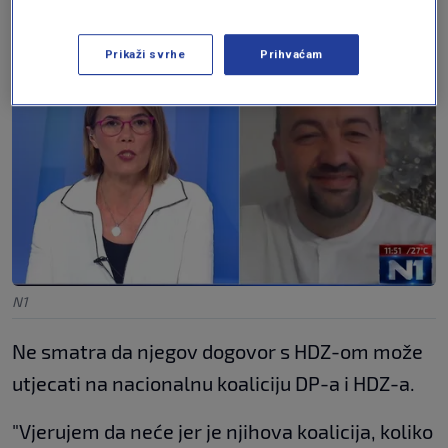
srpsku, imat će sva prava sukladno zakonima."
Prikaži svrhe
Prihvaćam
N1
Ne smatra da njegov dogovor s HDZ-om može
utjecati na nacionalnu koaliciju DP-a i HDZ-a.
"Vjerujem da neće jer je njihova koalicija, koliko