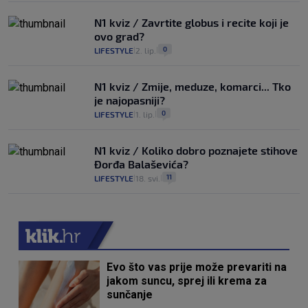
N1 kviz / Zavrtite globus i recite koji je
ovo grad?
0
LIFESTYLE
2. lip.
|
|
N1 kviz / Zmije, meduze, komarci... Tko
je najopasniji?
0
LIFESTYLE
1. lip.
|
|
N1 kviz / Koliko dobro poznajete stihove
Đorđa Balaševića?
11
LIFESTYLE
18. svi.
|
|
Evo što vas prije može prevariti na
jakom suncu, sprej ili krema za
sunčanje