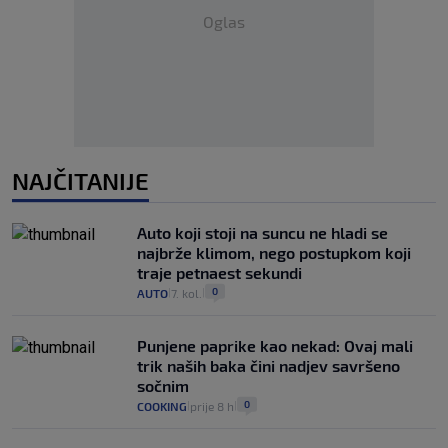
Oglas
NAJČITANIJE
Auto koji stoji na suncu ne hladi se
najbrže klimom, nego postupkom koji
traje petnaest sekundi
0
AUTO
7. kol.
|
|
Punjene paprike kao nekad: Ovaj mali
trik naših baka čini nadjev savršeno
sočnim
0
COOKING
prije 8 h
|
|