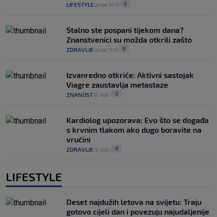
2
LIFESTYLE
prije 10 h
|
|
Stalno ste pospani tijekom dana?
Znanstvenici su možda otkrili zašto
0
ZDRAVLJE
prije 11 h
|
|
Izvanredno otkriće: Aktivni sastojak
Viagre zaustavlja metastaze
2
ZNANOST
6. kol.
|
|
Kardiolog upozorava: Evo što se događa
s krvnim tlakom ako dugo boravite na
vrućini
0
ZDRAVLJE
5. kol.
|
|
LIFESTYLE
Deset najdužih letova na svijetu: Traju
gotovo cijeli dan i povezuju najudaljenije