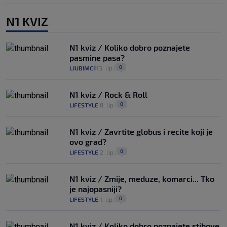
N1 KVIZ
N1 kviz / Koliko dobro poznajete
pasmine pasa?
0
LJUBIMCI
13. lip.
|
|
N1 kviz / Rock & Roll
0
LIFESTYLE
8. lip.
|
|
N1 kviz / Zavrtite globus i recite koji je
ovo grad?
0
LIFESTYLE
2. lip.
|
|
N1 kviz / Zmije, meduze, komarci... Tko
je najopasniji?
0
LIFESTYLE
1. lip.
|
|
N1 kviz / Koliko dobro poznajete stihove