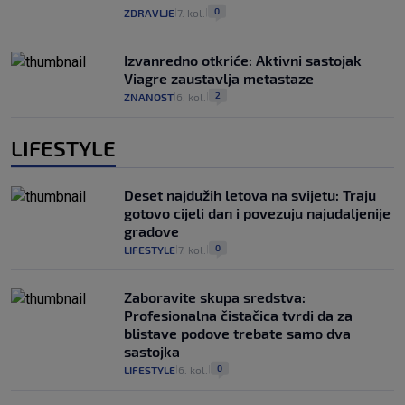
0
ZDRAVLJE
7. kol.
|
|
Izvanredno otkriće: Aktivni sastojak
Viagre zaustavlja metastaze
2
ZNANOST
6. kol.
|
|
LIFESTYLE
Deset najdužih letova na svijetu: Traju
gotovo cijeli dan i povezuju najudaljenije
gradove
0
LIFESTYLE
7. kol.
|
|
Zaboravite skupa sredstva:
Profesionalna čistačica tvrdi da za
blistave podove trebate samo dva
sastojka
0
LIFESTYLE
6. kol.
|
|