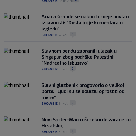
SHOWBIZ
prije 2 h
|
|
Ariana Grande se nakon turneje povlači
iz javnosti: "Dosta joj je komentara o
izgledu"
0
SHOWBIZ
4. kol.
|
|
Slavnom bendu zabranili ulazak u
Singapur zbog podrške Palestini:
"Nadrealno iskustvo"
0
SHOWBIZ
3. kol.
|
|
Slavni glazbenik progovorio o velikoj
borbi: "Ljudi su se dolazili oprostiti od
mene"
0
SHOWBIZ
3. kol.
|
|
Novi Spider-Man ruši rekorde zarade i u
Hrvatskoj
0
SHOWBIZ
3. kol.
|
|