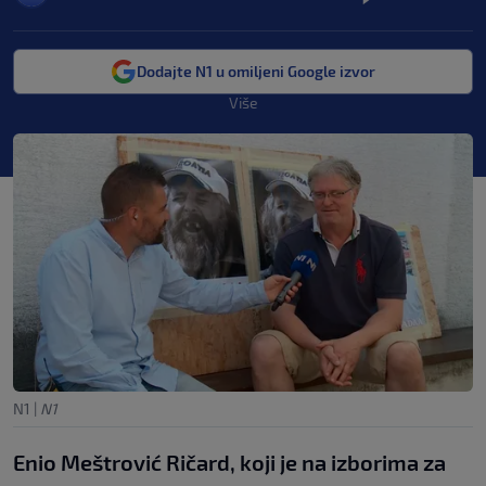
Dodajte N1 u omiljeni Google izvor
Više
N1
|
N1
Enio Meštrović Ričard, koji je na izborima za