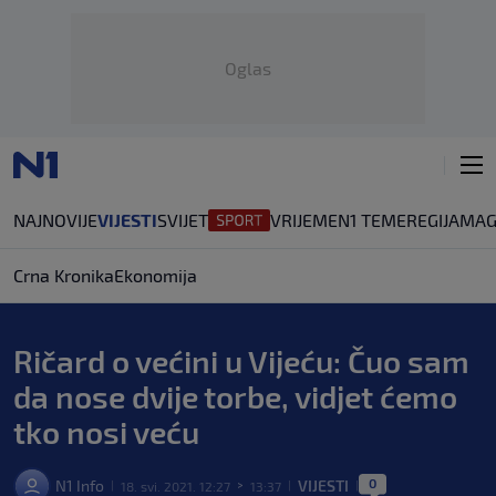
Oglas
NAJNOVIJE
VIJESTI
SVIJET
VRIJEME
N1 TEME
REGIJA
MAG
Crna Kronika
Ekonomija
Ričard o većini u Vijeću: Čuo sam
da nose dvije torbe, vidjet ćemo
tko nosi veću
0
N1 Info
VIJESTI
18. svi. 2021. 12:27
13:37
|
>
|
|