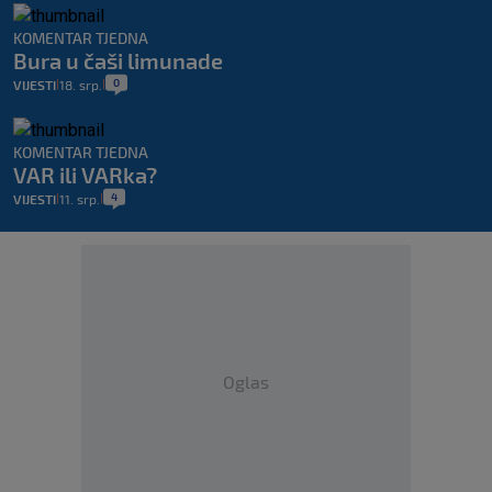
KOMENTAR TJEDNA
Bura u čaši limunade
0
VIJESTI
18. srp.
|
|
KOMENTAR TJEDNA
VAR ili VARka?
4
VIJESTI
11. srp.
|
|
Oglas