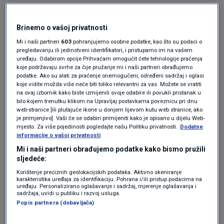
"Prvi put nismo bili spremni, drugi put kao
jesmo, ali treći put se zaokružilo na najbolji
Brinemo o vašoj privatnosti
način da donesemo novu struju gradu."
Mi i naši partneri
603
pohranjujemo osobne podatke, kao što su podaci o
pregledavanju ili jedinstveni identifikatori, i pristupamo im na vašem
uređaju. Odabirom opcije Prihvaćam omogućit ćete tehnologije praćenja
koje podržavaju svrhe za čije pružanje mi i naši partneri obrađujemo
Na pitanje koja im je bila motivacija za izbore,
podatke. Ako su alati za praćenje onemogućeni, određeni sadržaj i oglasi
koje vidite možda više neće biti toliko relevantni za vas. Možete se vratiti
rekao je: "Vratiti ljudima vjeru u grad, vratiti
na ovaj izbornik kako biste izmijenili svoje odabire ili povukli pristanak u
bilo kojem trenutku klikom na Upravljaj postavkama poveznicu pri dnu
gradu dušu i da su svi ljudi isti bez obzira na
web-stranice [ili plutajuće ikone u donjem lijevom kutu web stranice, ako
je primjenjivo]. Vaši će se odabiri primijeniti kako je opisano u dijelu Web-
stranačku iskaznicu."
mjesto. Za više pojedinosti pogledajte našu Politiku privatnosti.
Dodatne
informacije o vašoj privatnosti
Mi i naši partneri obrađujemo podatke kako bismo pružili
Govoreći o tome koja je tajna njihova uspjeha,
sljedeće:
rekao je: "Mislili smo da ćemo imati tri ili četiri
Korištenje preciznih geolokacijskih podataka. Aktivno skeniranje
karakteristika uređaja za identifikaciju. Pohrana i/ili pristup podacima na
mjesta u vijeću. Mislim da su ljudi prepoznali
uređaju. Personalizirano oglašavanje i sadržaj, mjerenje oglašavanja i
sadržaja, uvidi u publiku i razvoj usluga.
iskrenost emocije, to ne možeš lagati. Cijeli
Popis partnera (dobavljača)
život kao volonteri, kroz udrugu, radimo, netko