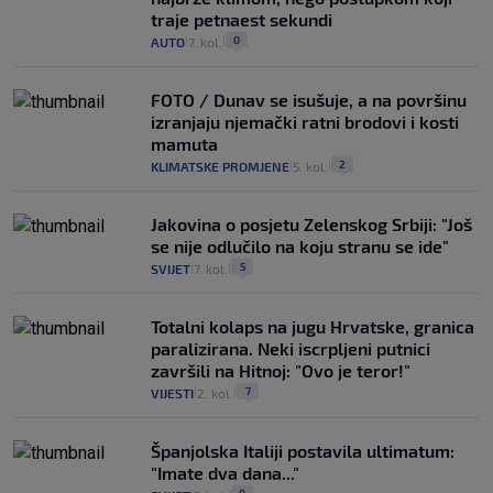
traje petnaest sekundi
0
AUTO
7. kol.
|
|
FOTO / Dunav se isušuje, a na površinu
izranjaju njemački ratni brodovi i kosti
mamuta
2
KLIMATSKE PROMJENE
5. kol.
|
|
Jakovina o posjetu Zelenskog Srbiji: "Još
se nije odlučilo na koju stranu se ide"
5
SVIJET
7. kol.
|
|
Totalni kolaps na jugu Hrvatske, granica
paralizirana. Neki iscrpljeni putnici
završili na Hitnoj: "Ovo je teror!"
7
VIJESTI
2. kol.
|
|
Španjolska Italiji postavila ultimatum:
"Imate dva dana..."