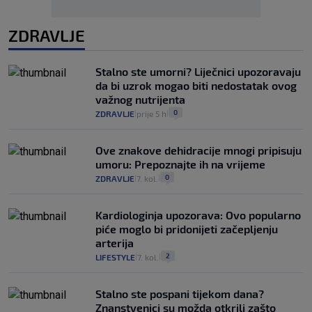
ZDRAVLJE
Stalno ste umorni? Liječnici upozoravaju
da bi uzrok mogao biti nedostatak ovog
važnog nutrijenta
0
ZDRAVLJE
prije 5 h
|
|
Ove znakove dehidracije mnogi pripisuju
umoru: Prepoznajte ih na vrijeme
0
ZDRAVLJE
7. kol.
|
|
Kardiologinja upozorava: Ovo popularno
piće moglo bi pridonijeti začepljenju
arterija
2
LIFESTYLE
7. kol.
|
|
Stalno ste pospani tijekom dana?
Znanstvenici su možda otkrili zašto