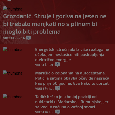
Grozdanić: Struje i goriva na jesen ne
bi trebalo manjkati no s plinom bi
moglo biti problema
0
VIJESTI
prije 5 h
|
|
Energetski stručnjak: Iz više razloga ne
očekujem nestašice niti poskupljenja
električne energije
0
VIJESTI
7. kol.
|
|
Marušić o kolonama na autocestama:
Policija satima obavlja očevide nesreća
kao prije 50 godina. Evo kako to ubrzati
7
VIJESTI
4. kol.
|
|
Tadić: Krško je u boljoj poziciji od
nuklearki u Mađarskoj i Rumunjskoj jer
se vodilo računa o važnoj stvari
5
VIJESTI
4. kol.
|
|