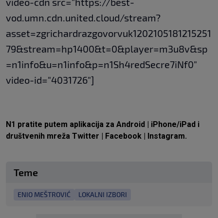
video-cdn src="https://best-
vod.umn.cdn.united.cloud/stream?
asset=zgrichardrazgovorvuk1202105181215251
79&stream=hp1400&t=0&player=m3u8v&sp
=n1info&u=n1info&p=n1Sh4redSecre7iNf0"
video-id="4031726"]
N1 pratite putem aplikacija za
Android
|
iPhone/iPad
i
društvenih mreža
Twitter
|
Facebook
|
Instagram.
Teme
ENIO MEŠTROVIĆ
LOKALNI IZBORI