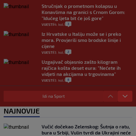
Stručnjak o prometnom kolapsu u
Konavlima na granici s Crnom Gorom:
"Idućeg ljeta bit će još gore"
3
VIJESTI
4. kol.
|
|
Iz Hrvatske u Italiju može se i preko
mora. Provjerili smo brodske linije i
cijene
2
VIJESTI
3. kol.
|
|
Uzgajivač objasnio zašto kilogram
rajčica košta deset eura: "Nećete ih
vidjeti na akcijama u trgovinama"
8
VIJESTI
3. kol.
|
|
Selidba je jedno od stresnijih iskustava.
Evo aktualnih cijena i nekoliko savjeta
Idi na Sport
da prođe što lakše i jeftinije
0
VIJESTI
2. kol.
NAJNOVIJE
|
|
Izračunali smo koliko košta putovanje
automobilom na Hvar iz Zagreba, a
Vučić dočekao Zelenskog: Šutnja o ratu,
koliko iz Osijeka
bura u Srbiji, Vulin tvrdi da Ukrajini neće
14
|
|