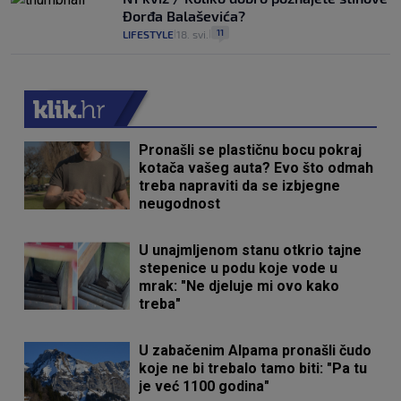
Đorđa Balaševića?
11
LIFESTYLE
18. svi.
|
|
Pronašli se plastičnu bocu pokraj
kotača vašeg auta? Evo što odmah
treba napraviti da se izbjegne
neugodnost
U unajmljenom stanu otkrio tajne
stepenice u podu koje vode u
mrak: "Ne djeluje mi ovo kako
treba"
U zabačenim Alpama pronašli čudo
koje ne bi trebalo tamo biti: "Pa tu
je već 1100 godina"