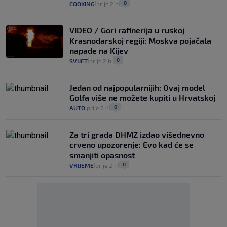
0
COOKING
prije 2 h
|
|
VIDEO / Gori rafinerija u ruskoj
Krasnodarskoj regiji: Moskva pojačala
napade na Kijev
0
SVIJET
prije 2 h
|
|
Jedan od najpopularnijih: Ovaj model
Golfa više ne možete kupiti u Hrvatskoj
0
AUTO
prije 2 h
|
|
Za tri grada DHMZ izdao višednevno
crveno upozorenje: Evo kad će se
smanjiti opasnost
0
VRIJEME
prije 2 h
|
|