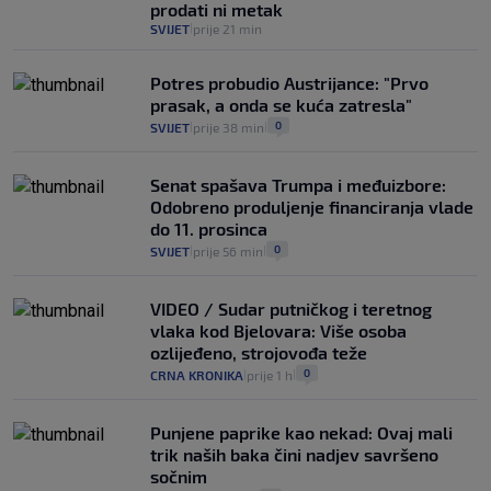
VIJESTI
2. kol.
prodati ni metak
SVIJET
prije 21 min
|
Potres probudio Austrijance: "Prvo
prasak, a onda se kuća zatresla"
0
SVIJET
prije 38 min
|
|
Senat spašava Trumpa i međuizbore:
Odobreno produljenje financiranja vlade
do 11. prosinca
0
SVIJET
prije 56 min
|
|
VIDEO / Sudar putničkog i teretnog
vlaka kod Bjelovara: Više osoba
ozlijeđeno, strojovođa teže
0
CRNA KRONIKA
prije 1 h
|
|
Punjene paprike kao nekad: Ovaj mali
trik naših baka čini nadjev savršeno
sočnim