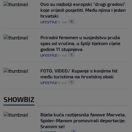
Ovo su najbolji europski "drugi gradovi"
koje vrijedi posjetiti. Među njima i jedan
hrvatski
0
LIFESTYLE
6. kol.
|
|
Prirodni fenomen u susjedstvu pruža
spas od vrućina, u špilji tijekom cijele
godine 11 stupnjeva
1
LIFESTYLE
6. kol.
|
|
FOTO, VIDEO/ Kupanje s konjima hit
među turistima na hrvatskoj obali
1
LIFESTYLE
6. kol.
|
|
SHOWBIZ
Bijela kuća razbjesnila fanove Marvela,
Spider-Manom promovirali deportacije:
Sramim se!
0