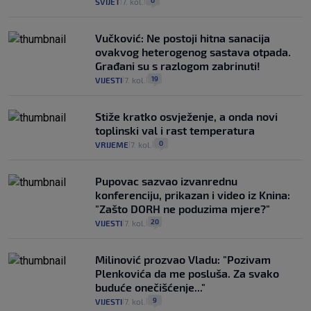
0
SVIJET
7. kol.
|
|
Vučković: Ne postoji hitna sanacija
ovakvog heterogenog sastava otpada.
Građani su s razlogom zabrinuti!
19
VIJESTI
7. kol.
|
|
Stiže kratko osvježenje, a onda novi
toplinski val i rast temperatura
0
VRIJEME
7. kol.
|
|
Pupovac sazvao izvanrednu
konferenciju, prikazan i video iz Knina:
"Zašto DORH ne poduzima mjere?"
20
VIJESTI
7. kol.
|
|
Milinović prozvao Vladu: "Pozivam
Plenkovića da me posluša. Za svako
buduće onečišćenje..."
9
VIJESTI
7. kol.
|
|