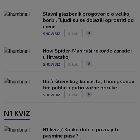
Slavni glazbenik progovorio o velikoj
borbi: "Ljudi su se dolazili oprostiti od
mene"
|
|
0
SHOWBIZ
3. kol.
Novi Spider-Man ruši rekorde zarade i
u Hrvatskoj
|
|
0
SHOWBIZ
3. kol.
Uoči šibenskog koncerta, Thompsonov
tim publici uputio važne poruke
|
|
4
SHOWBIZ
3. kol.
N1 KVIZ
N1 kviz / Koliko dobro poznajete
pasmine pasa?