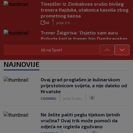
Tinejdžer iz Zimbabvea srušio bivšeg
trenera Hajduka, utakmica kasnila zbog
prometnog kaosa
|
SK
prije 2 h
Trener Žalgirisa: ‘Osjetio sam auru
Poljuda kad je trener bio Dambrauskas.
Hajduk danas igra nestabilno’
Idi na Sport
|
SK
prije 4 h
Vatreni u Cityju sve bolji: ‘Kovačić
NAJNOVIJE
izgleda potpuno fit, a Gvardiol bi
mogao biti starter na boku’
|
Ovaj grad proglašen je kulinarskom
SK
prije 4 h
prijestolnicom svijeta, a nije daleko od
Luis Figo žestoko prozvao Infantina:
Hrvatske
‘Najniže, najlopovskije i kukavički
|
|
0
COOKING
prije 0 min.
sebično ponašanje. Mora otići!’
|
SK
prije 6 h
Ne želite paliti peglu tijekom ljetnih
vrućina? Ovaj trik može pomoći da
odjeća ne izgleda zgužvano
|
|
0