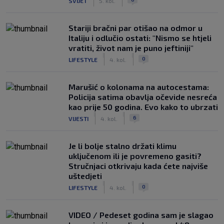
SVIJET
5. kol.
Stariji bračni par otišao na odmor u
Italiju i odlučio ostati: "Nismo se htjeli
vratiti, život nam je puno jeftiniji"
|
|
0
LIFESTYLE
4. kol.
Marušić o kolonama na autocestama:
Policija satima obavlja očevide nesreća
kao prije 50 godina. Evo kako to ubrzati
|
|
6
VIJESTI
4. kol.
Je li bolje stalno držati klimu
uključenom ili je povremeno gasiti?
Stručnjaci otkrivaju kada ćete najviše
uštedjeti
|
|
0
LIFESTYLE
4. kol.
VIDEO / Pedeset godina sam je slagao