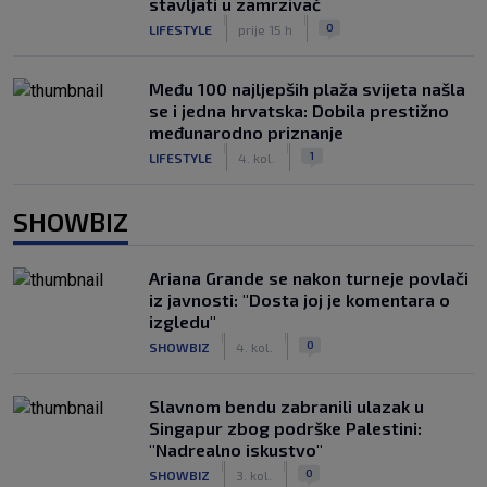
stavljati u zamrzivač
|
|
0
LIFESTYLE
prije 15 h
Među 100 najljepših plaža svijeta našla
se i jedna hrvatska: Dobila prestižno
međunarodno priznanje
|
|
1
LIFESTYLE
4. kol.
SHOWBIZ
Ariana Grande se nakon turneje povlači
iz javnosti: "Dosta joj je komentara o
izgledu"
|
|
0
SHOWBIZ
4. kol.
Slavnom bendu zabranili ulazak u
Singapur zbog podrške Palestini:
"Nadrealno iskustvo"
|
|
0
SHOWBIZ
3. kol.