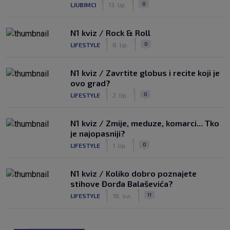
|
|
0
LJUBIMCI
13. lip.
N1 kviz / Rock & Roll
|
|
0
LIFESTYLE
8. lip.
N1 kviz / Zavrtite globus i recite koji je
ovo grad?
|
|
0
LIFESTYLE
2. lip.
N1 kviz / Zmije, meduze, komarci... Tko
je najopasniji?
|
|
0
LIFESTYLE
1. lip.
N1 kviz / Koliko dobro poznajete
stihove Đorđa Balaševića?
|
|
11
LIFESTYLE
18. svi.