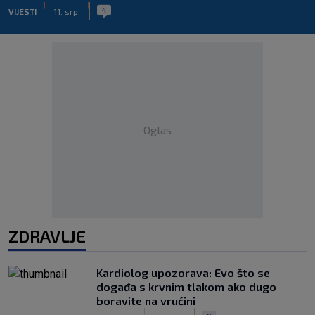
|
|
4
VIJESTI
11. srp.
Oglas
ZDRAVLJE
Kardiolog upozorava: Evo što se
događa s krvnim tlakom ako dugo
boravite na vrućini
|
|