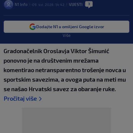
3
N1 Info
VIJESTI
09. svi. 2026. 14:42
|
|
|
Dodajte N1 u omiljeni Google izvor
Više
Gradonačelnik Oroslavja Viktor Šimunić
ponovno je na društvenim mrežama
komentirao netransparentno trošenje novca u
sportskim savezima, a ovoga puta na meti mu
se našao Hrvatski savez za obaranje ruke.
Pročitaj više