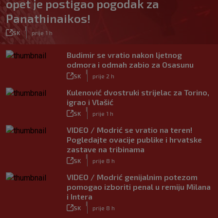
opet je postigao pogodak za
Panathinaikos!
|
SK
prije 1 h
Budimir se vratio nakon ljetnog
odmora i odmah zabio za Osasunu
|
SK
prije 2 h
Kulenović dvostruki strijelac za Torino,
igrao i Vlašić
|
SK
prije 1 h
VIDEO / Modrić se vratio na teren!
Pogledajte ovacije publike i hrvatske
zastave na tribinama
|
SK
prije 8 h
VIDEO / Modrić genijalnim potezom
pomogao izboriti penal u remiju Milana
i Intera
|
SK
prije 8 h