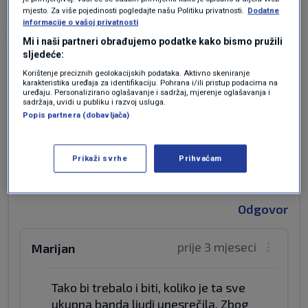
mjesto. Za više pojedinosti pogledajte našu Politiku privatnosti.
Dodatne
informacije o vašoj privatnosti
Mi i naši partneri obrađujemo podatke kako bismo pružili
sljedeće:
prije 3 mjeseci
Stevo.
Korištenje preciznih geolokacijskih podataka. Aktivno skeniranje
karakteristika uređaja za identifikaciju. Pohrana i/ili pristup podacima na
uređaju. Personalizirano oglašavanje i sadržaj, mjerenje oglašavanja i
Kada jednog dana, a nadam se uskoro, dodje
sadržaja, uvidi u publiku i razvoj usluga.
Popis partnera (dobavljača)
nova vlast, onda budemo pod hitno trebali puno
novih mjesta u zatvorima za ove danasnje
pokvarene politicke elite, pa im predlazem da
Prikaži svrhe
Prihvaćam
vec sutra pocnu graditi zatvore gdje budu
proveli veliki dio svojega zivota!
Odgovor
prije 3 mjeseci
Marijan
Tako bi trebalo i biti, koliko je ta sve
ukupna banda ljudi unesrečila. Zbog