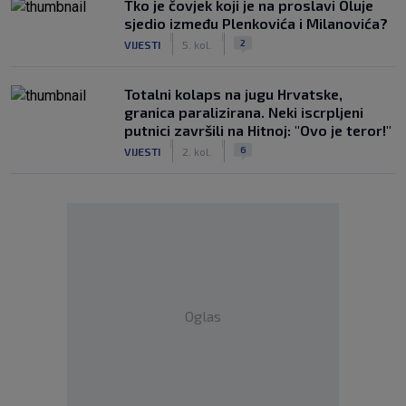
Tko je čovjek koji je na proslavi Oluje
sjedio između Plenkovića i Milanovića?
|
|
2
VIJESTI
5. kol.
Totalni kolaps na jugu Hrvatske,
granica paralizirana. Neki iscrpljeni
putnici završili na Hitnoj: "Ovo je teror!"
|
|
6
VIJESTI
2. kol.
Oglas