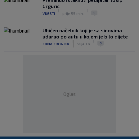
Grgurić
|
|
0
VIJESTI
prije 55 min.
Uhićen načelnik koji je sa sinovima
udarao po autu u kojem je bilo dijete
|
|
0
CRNA KRONIKA
prije 1 h
Oglas