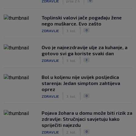
0
ZDRAVLJE
prije 2 h
Toplinski valovi jače pogađaju žene
nego muškarce. Evo zašto
|
|
0
ZDRAVLJE
3. kol.
Ovo je najnezdravije ulje za kuhanje, a
gotovo svi ga koriste svaki dan
|
|
3
ZDRAVLJE
3. kol.
Bol u koljenu nije uvijek posljedica
starenja: Jedan simptom zahtijeva
oprez
|
|
0
ZDRAVLJE
3. kol.
Pojava žohara u domu može biti rizik za
zdravlje: Stručnjaci savjetuju kako
spriječiti najezdu
|
|
0
ZDRAVLJE
2. kol.