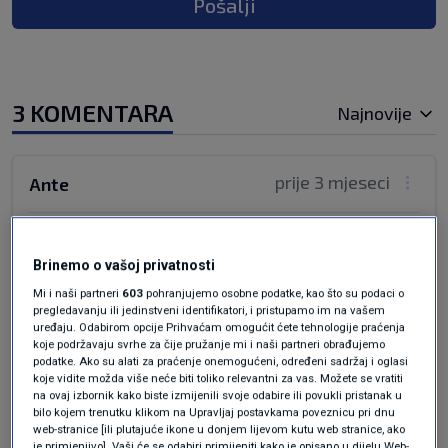
Pošalji
3 KOMENTARA
Najnovije
prije 3 mjeseci
Ante
Drago mi je da postoje ljudi koji se bave
politikom , a i dalje su zadržali poštenje , a ne
Brinemo o vašoj privatnosti
kao prodavači grobova , ali sve drugo je hdz
Mi i naši partneri
603
pohranjujemo osobne podatke, kao što su podaci o
rasprodao .Već dugo pratim vase istupe - od
pregledavanju ili jedinstveni identifikatori, i pristupamo im na vašem
uređaju. Odabirom opcije Prihvaćam omogućit ćete tehnologije praćenja
Tušeka i njegove hdz ponude " Kaj bi ti štel biti?" .
koje podržavaju svrhe za čije pružanje mi i naši partneri obrađujemo
Vidim da ste i dalje zadržali poštenje i inegritet .
podatke. Ako su alati za praćenje onemogućeni, određeni sadržaj i oglasi
koje vidite možda više neće biti toliko relevantni za vas. Možete se vratiti
Kad kriminalna organizacija hdz padne , trebat
na ovaj izbornik kako biste izmijenili svoje odabire ili povukli pristanak u
ćemo ljude poput vas
bilo kojem trenutku klikom na Upravljaj postavkama poveznicu pri dnu
web-stranice [ili plutajuće ikone u donjem lijevom kutu web stranice, ako
Odgovor
je primjenjivo]. Vaši će se odabiri primijeniti kako je opisano u dijelu Web-