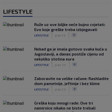
LIFESTYLE
Ruže uz ove biljke neće bujno cvjetati:
Evo koje greške treba izbjegavati
|
|
0
LIFESTYLE
prije 1 h
Nekad ga je imala gotovo svaka kuća u
Jugoslaviji, a danas postiže cijenu od
nekoliko stotina eura
|
|
0
LIFESTYLE
prije 3 h
Zaboravite na velike račune: Rashladite
dom pametnije, jeftinije i bez klime
|
|
0
LIFESTYLE
prije 5 h
Greška koju mnogi rade: Ove tri
namirnice nikako ne biste trebali