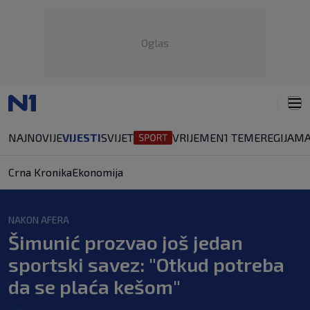
Oglas
NAJNOVIJE
VIJESTI
SVIJET
VRIJEME
N1 TEME
REGIJA
MA
Crna Kronika
Ekonomija
NAKON AFERA
Šimunić prozvao još jedan
sportski savez: "Otkud potreba
da se plaća kešom"