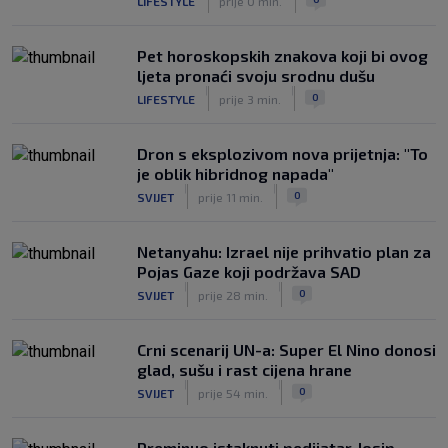
LIFESTYLE
prije 0 min.
Pet horoskopskih znakova koji bi ovog
ljeta pronaći svoju srodnu dušu
|
|
0
LIFESTYLE
prije 3 min.
Dron s eksplozivom nova prijetnja: "To
je oblik hibridnog napada"
|
|
0
SVIJET
prije 11 min.
Netanyahu: Izrael nije prihvatio plan za
Pojas Gaze koji podržava SAD
|
|
0
SVIJET
prije 28 min.
Crni scenarij UN-a: Super El Nino donosi
glad, sušu i rast cijena hrane
|
|
0
SVIJET
prije 54 min.
Preminuo istaknuti pedijatar Josip