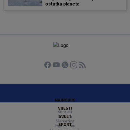
ostatka planeta
NAJNOVIJE
VIJESTI
Kontakt
O Nama
SVIJET
Marketing
SPORT
Impressum