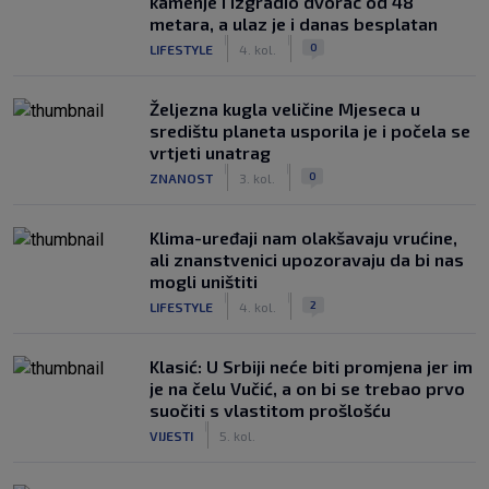
kamenje i izgradio dvorac od 48
metara, a ulaz je i danas besplatan
|
|
0
LIFESTYLE
4. kol.
Željezna kugla veličine Mjeseca u
središtu planeta usporila je i počela se
vrtjeti unatrag
|
|
0
ZNANOST
3. kol.
Klima-uređaji nam olakšavaju vrućine,
ali znanstvenici upozoravaju da bi nas
mogli uništiti
|
|
2
LIFESTYLE
4. kol.
Klasić: U Srbiji neće biti promjena jer im
je na čelu Vučić, a on bi se trebao prvo
suočiti s vlastitom prošlošću
|
VIJESTI
5. kol.