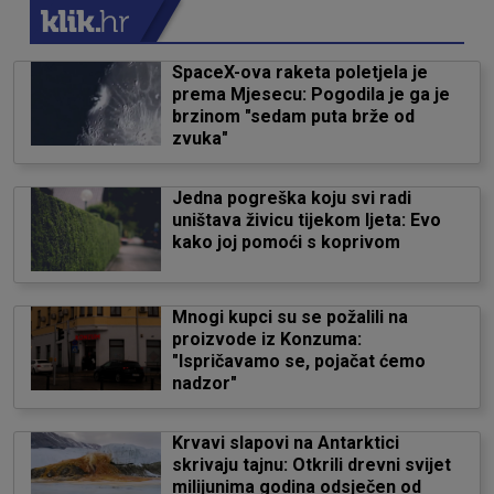
SpaceX-ova raketa poletjela je
prema Mjesecu: Pogodila je ga je
brzinom "sedam puta brže od
zvuka"
Jedna pogreška koju svi radi
uništava živicu tijekom ljeta: Evo
kako joj pomoći s koprivom
Mnogi kupci su se požalili na
proizvode iz Konzuma:
"Ispričavamo se, pojačat ćemo
nadzor"
Krvavi slapovi na Antarktici
skrivaju tajnu: Otkrili drevni svijet
milijunima godina odsječen od