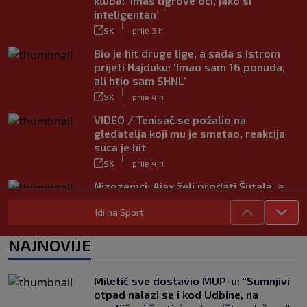
kluba: ‘Imaš tigrove oči, jako si
inteligentan’
|
SK
prije 3 h
Bio je hit druge lige, a sada s Istrom
prijeti Hajduku: ‘Imao sam 16 ponuda,
ali htio sam SHNL’
|
SK
prije 4 h
VIDEO / Tenisač se požalio na
gledatelja koji mu je smetao, reakcija
suca je hit
|
SK
prije 4 h
Nizozemci: Ajax želi prodati Šutala, a
ponuda ne nedostaje
|
Idi na Sport
SK
7. kol.
Bennacer raskinuo s Milanom i sada je
NAJNOVIJE
slobodan igrač: Boban je upravo to i
htio, ali…
|
Miletić sve dostavio MUP-u: "Sumnjivi
SK
7. kol.
otpad nalazi se i kod Udbine, na
VIDEO / Počela nam je ‘Cvajta’! Brekalo