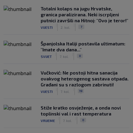
Totalni kolaps na jugu Hrvatske,
granica paralizirana. Neki iscrpljeni
putnici završili na Hitnoj: "Ovo je teror!"
|
|
7
VIJESTI
2. kol.
Španjolska Italiji postavila ultimatum:
"Imate dva dana..."
|
|
0
SVIJET
7. kol.
Vučković: Ne postoji hitna sanacija
ovakvog heterogenog sastava otpada.
Građani su s razlogom zabrinuti!
|
|
19
VIJESTI
7. kol.
Stiže kratko osvježenje, a onda novi
toplinski val i rast temperatura
|
|
0
VRIJEME
7. kol.