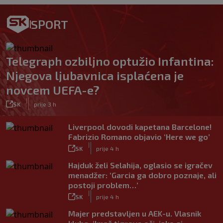
SPORT
Telegraph ozbiljno optužio Infantina:
Njegova ljubavnica isplaćena je
novcem UEFA-e?
|
SK
prije 3 h
Liverpool dovodi kapetana Barcelone!
Fabrizio Romano objavio ‘Here we go’
|
SK
prije 4 h
Hajduk želi Selahija, oglasio se igračev
menadžer: ‘Garcia ga dobro poznaje, ali
postoji problem…’
|
SK
prije 4 h
Majer predstavljen u AEK-u. Vlasnik