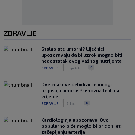
ZDRAVLJE
Stalno ste umorni? Liječnici
upozoravaju da bi uzrok mogao biti
nedostatak ovog važnog nutrijenta
|
|
0
ZDRAVLJE
prije 6 h
Ove znakove dehidracije mnogi
pripisuju umoru: Prepoznajte ih na
vrijeme
|
|
0
ZDRAVLJE
7. kol.
Kardiologinja upozorava: Ovo
popularno piće moglo bi pridonijeti
začepljenju arterija