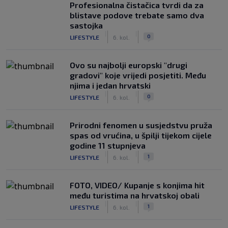
Profesionalna čistačica tvrdi da za
blistave podove trebate samo dva
sastojka
|
|
0
LIFESTYLE
6. kol.
Ovo su najbolji europski "drugi
gradovi" koje vrijedi posjetiti. Među
njima i jedan hrvatski
|
|
0
LIFESTYLE
6. kol.
Prirodni fenomen u susjedstvu pruža
spas od vrućina, u špilji tijekom cijele
godine 11 stupnjeva
|
|
1
LIFESTYLE
6. kol.
FOTO, VIDEO/ Kupanje s konjima hit
među turistima na hrvatskoj obali
|
|
1
LIFESTYLE
6. kol.