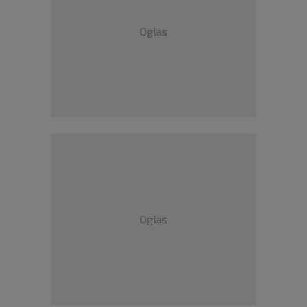
Oglas
Oglas