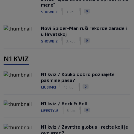
mene"
|
|
0
SHOWBIZ
3. kol.
Novi Spider-Man ruši rekorde zarade i
u Hrvatskoj
|
|
0
SHOWBIZ
3. kol.
N1 KVIZ
N1 kviz / Koliko dobro poznajete
pasmine pasa?
|
|
0
LJUBIMCI
13. lip.
N1 kviz / Rock & Roll
|
|
0
LIFESTYLE
8. lip.
N1 kviz / Zavrtite globus i recite koji je
ovo grad?