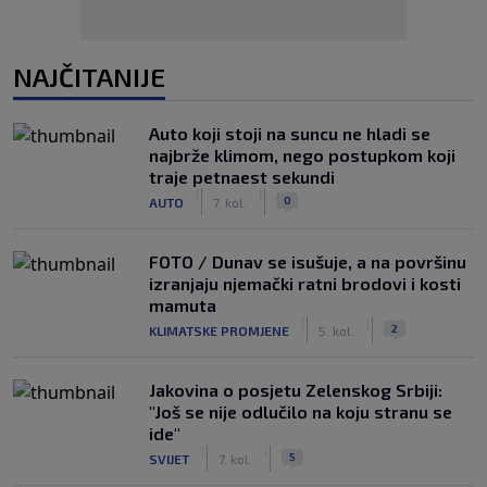
NAJČITANIJE
Auto koji stoji na suncu ne hladi se
najbrže klimom, nego postupkom koji
traje petnaest sekundi
|
|
0
AUTO
7. kol.
FOTO / Dunav se isušuje, a na površinu
izranjaju njemački ratni brodovi i kosti
mamuta
|
|
2
KLIMATSKE PROMJENE
5. kol.
Jakovina o posjetu Zelenskog Srbiji:
"Još se nije odlučilo na koju stranu se
ide"
|
|
5
SVIJET
7. kol.