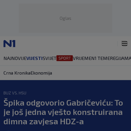
Oglas
NAJNOVIJE
VIJESTI
SVIJET
VRIJEME
N1 TEME
REGIJA
MA
Crna Kronika
Ekonomija
BUZ VS. HSU
Špika odgovorio Gabričeviću: To
je još jedna vješto konstruirana
dimna zavjesa HDZ-a