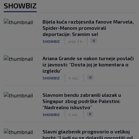
SHOWBIZ
Bijela kuća razbjesnila fanove Marvela,
Spider-Manom promovirali
deportacije: Sramim se!
|
|
0
SHOWBIZ
prije 2 h
Ariana Grande se nakon turneje povlači
iz javnosti: "Dosta joj je komentara o
izgledu"
|
|
0
SHOWBIZ
4. kol.
Slavnom bendu zabranili ulazak u
Singapur zbog podrške Palestini:
"Nadrealno iskustvo"
|
|
0
SHOWBIZ
3. kol.
Slavni glazbenik progovorio o velikoj
borbi: "Ljudi su se dolazili oprostiti od