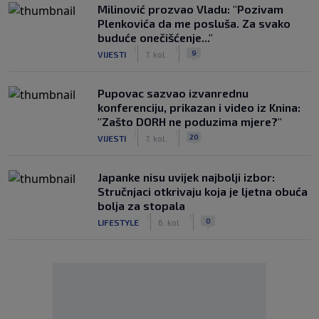
Milinović prozvao Vladu: "Pozivam
Plenkovića da me posluša. Za svako
buduće onečišćenje..."
|
|
9
VIJESTI
7. kol.
Pupovac sazvao izvanrednu
konferenciju, prikazan i video iz Knina:
"Zašto DORH ne poduzima mjere?"
|
|
20
VIJESTI
7. kol.
Japanke nisu uvijek najbolji izbor:
Stručnjaci otkrivaju koja je ljetna obuća
bolja za stopala
|
|
0
LIFESTYLE
6. kol.