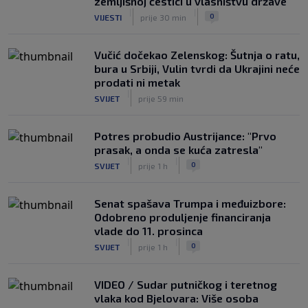
zemljišnoj čestici u vlasništvu države"
solidan u gostujućoj pobjedi Herthe
|
|
0
VIJESTI
prije 30 min
kod Bochuma
|
SK
7. kol.
Vučić dočekao Zelenskog: Šutnja o ratu,
bura u Srbiji, Vulin tvrdi da Ukrajini neće
prodati ni metak
|
SVIJET
prije 59 min
Potres probudio Austrijance: "Prvo
prasak, a onda se kuća zatresla"
|
|
0
SVIJET
prije 1 h
Senat spašava Trumpa i međuizbore:
Odobreno produljenje financiranja
vlade do 11. prosinca
|
|
0
SVIJET
prije 1 h
VIDEO / Sudar putničkog i teretnog
vlaka kod Bjelovara: Više osoba