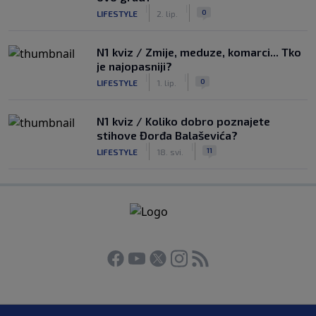
|
|
0
LIFESTYLE
2. lip.
N1 kviz / Zmije, meduze, komarci... Tko
je najopasniji?
|
|
0
LIFESTYLE
1. lip.
N1 kviz / Koliko dobro poznajete
stihove Đorđa Balaševića?
|
|
11
LIFESTYLE
18. svi.