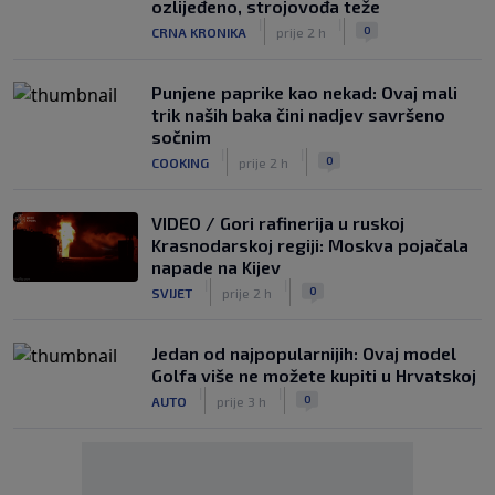
ozlijeđeno, strojovođa teže
|
|
0
CRNA KRONIKA
prije 2 h
Punjene paprike kao nekad: Ovaj mali
trik naših baka čini nadjev savršeno
sočnim
|
|
0
COOKING
prije 2 h
VIDEO / Gori rafinerija u ruskoj
Krasnodarskoj regiji: Moskva pojačala
napade na Kijev
|
|
0
SVIJET
prije 2 h
Jedan od najpopularnijih: Ovaj model
Golfa više ne možete kupiti u Hrvatskoj
|
|
0
AUTO
prije 3 h