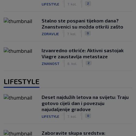
|
|
2
LIFESTYLE
7. kol.
Stalno ste pospani tijekom dana?
Znanstvenici su možda otkrili zašto
|
|
0
ZDRAVLJE
7. kol.
Izvanredno otkriće: Aktivni sastojak
Viagre zaustavlja metastaze
|
|
2
ZNANOST
6. kol.
LIFESTYLE
Deset najdužih letova na svijetu: Traju
gotovo cijeli dan i povezuju
najudaljenije gradove
|
|
0
LIFESTYLE
7. kol.
Zaboravite skupa sredstva: