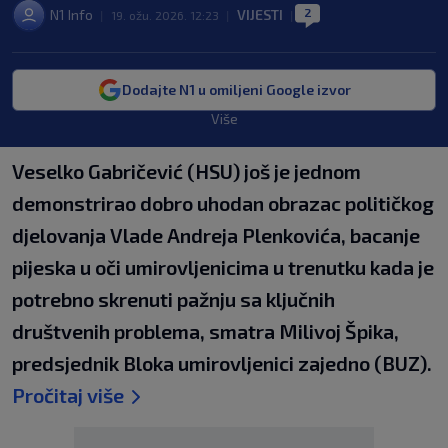
2
N1 Info
VIJESTI
|
19. ožu. 2026. 12:23
|
|
Dodajte N1 u omiljeni Google izvor
Više
Veselko Gabričević (HSU) još je jednom
demonstrirao dobro uhodan obrazac političkog
djelovanja Vlade Andreja Plenkovića, bacanje
pijeska u oči umirovljenicima u trenutku kada je
potrebno skrenuti pažnju sa ključnih
društvenih problema, smatra Milivoj Špika,
predsjednik Bloka umirovljenici zajedno (BUZ).
Pročitaj više