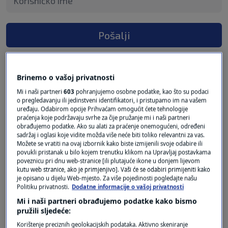
Pošalji
Brinemo o vašoj privatnosti
2 KOMENTARA
Najnovije
Mi i naši partneri
603
pohranjujemo osobne podatke, kao što su podaci
o pregledavanju ili jedinstveni identifikatori, i pristupamo im na vašem
uređaju. Odabirom opcije Prihvaćam omogućit ćete tehnologije
praćenja koje podržavaju svrhe za čije pružanje mi i naši partneri
prije 5 mjeseci
Jozo
obrađujemo podatke. Ako su alati za praćenje onemogućeni, određeni
sadržaj i oglasi koje vidite možda više neće biti toliko relevantni za vas.
Možete se vratiti na ovaj izbornik kako biste izmijenili svoje odabire ili
povukli pristanak u bilo kojem trenutku klikom na Upravljaj postavkama
Plenković će biti zapamćen kao najveći grobar
poveznicu pri dnu web-stranice [ili plutajuće ikone u donjem lijevom
hrvatskih umirovljenika i njihovih prava za
kutu web stranice, ako je primjenjivo]. Vaši će se odabiri primijeniti kako
dostojan život.
je opisano u dijelu Web-mjesto. Za više pojedinosti pogledajte našu
Politiku privatnosti.
Dodatne informacije o vašoj privatnosti
Odgovor
Mi i naši partneri obrađujemo podatke kako bismo
pružili sljedeće:
Korištenje preciznih geolokacijskih podataka. Aktivno skeniranje