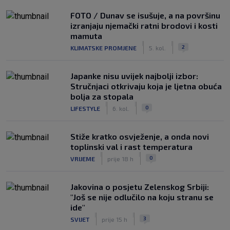
FOTO / Dunav se isušuje, a na površinu
izranjaju njemački ratni brodovi i kosti
mamuta
|
|
2
KLIMATSKE PROMJENE
5. kol.
Japanke nisu uvijek najbolji izbor:
Stručnjaci otkrivaju koja je ljetna obuća
bolja za stopala
|
|
0
LIFESTYLE
6. kol.
Stiže kratko osvježenje, a onda novi
toplinski val i rast temperatura
|
|
0
VRIJEME
prije 18 h
Jakovina o posjetu Zelenskog Srbiji:
"Još se nije odlučilo na koju stranu se
ide"
|
|
3
SVIJET
prije 15 h