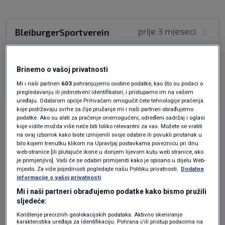
prije 3 mjeseci
BleiburgerSportverein
Pokoj mu duši.Odlaze svi dobri....
Brinemo o vašoj privatnosti
Odgovor
Mi i naši partneri
603
pohranjujemo osobne podatke, kao što su podaci o
pregledavanju ili jedinstveni identifikatori, i pristupamo im na vašem
uređaju. Odabirom opcije Prihvaćam omogućit ćete tehnologije praćenja
koje podržavaju svrhe za čije pružanje mi i naši partneri obrađujemo
podatke. Ako su alati za praćenje onemogućeni, određeni sadržaj i oglasi
koje vidite možda više neće biti toliko relevantni za vas. Možete se vratiti
na ovaj izbornik kako biste izmijenili svoje odabire ili povukli pristanak u
bilo kojem trenutku klikom na Upravljaj postavkama poveznicu pri dnu
web-stranice [ili plutajuće ikone u donjem lijevom kutu web stranice, ako
je primjenjivo]. Vaši će se odabiri primijeniti kako je opisano u dijelu Web-
mjesto. Za više pojedinosti pogledajte našu Politiku privatnosti.
Dodatne
Oglas
informacije o vašoj privatnosti
Mi i naši partneri obrađujemo podatke kako bismo pružili
sljedeće:
Korištenje preciznih geolokacijskih podataka. Aktivno skeniranje
karakteristika uređaja za identifikaciju. Pohrana i/ili pristup podacima na