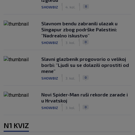
|
|
0
SHOWBIZ
4. kol.
Slavnom bendu zabranili ulazak u
Singapur zbog podrške Palestini:
"Nadrealno iskustvo"
|
|
0
SHOWBIZ
3. kol.
Slavni glazbenik progovorio o velikoj
borbi: "Ljudi su se dolazili oprostiti od
mene"
|
|
0
SHOWBIZ
3. kol.
Novi Spider-Man ruši rekorde zarade i
u Hrvatskoj
|
|
0
SHOWBIZ
3. kol.
N1 KVIZ