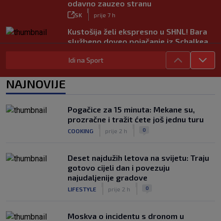
odavno zauzeo stranu
|
SK
prije 7 h
Kustošija želi ekspresno u SHNL! Bara
službeno doveo pojačanje iz Schalkea
|
SK
prije 7 h
Idi na Sport
Tomiyasu se vraća u Premier ligu,
postat će suigrač bivšeg Vatrenog
NAJNOVIJE
|
SK
prije 6 h
Veliko priznanje za hrvatskog
Pogačice za 15 minuta: Mekane su,
stručnjaka: Jurica Žuža novi je pomoćni
prozračne i tražit ćete još jednu turu
trener Barcelone
|
|
0
COOKING
prije 2 h
|
SK
prije 5 h
Deset najdužih letova na svijetu: Traju
gotovo cijeli dan i povezuju
najudaljenije gradove
|
|
0
LIFESTYLE
prije 2 h
Moskva o incidentu s dronom u