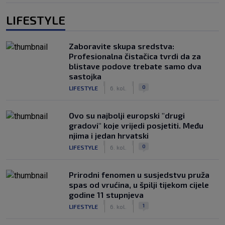
LIFESTYLE
Zaboravite skupa sredstva:
Profesionalna čistačica tvrdi da za
blistave podove trebate samo dva
sastojka
|
|
0
LIFESTYLE
6. kol.
Ovo su najbolji europski "drugi
gradovi" koje vrijedi posjetiti. Među
njima i jedan hrvatski
|
|
0
LIFESTYLE
6. kol.
Prirodni fenomen u susjedstvu pruža
spas od vrućina, u špilji tijekom cijele
godine 11 stupnjeva
|
|
1
LIFESTYLE
6. kol.