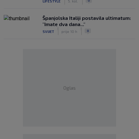
0
LIFESTYLE
5. kol.
Španjolska Italiji postavila ultimatum:
"Imate dva dana..."
|
|
0
SVIJET
prije 10 h
Oglas