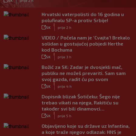
SK
prije 2 h
Hrvatski vaterpolisti do 16 godina u
polufinalu SP-a protiv Srbije!
|
SK
prije 2 h
VIDEO / Počela nam je ‘Cvajta’! Brekalo
solidan u gostujućoj pobjedi Herthe
kod Bochuma
|
SK
prije 3 h
Božić za SK: Zadar je dvosjekli mač,
publiku ne možeš prevariti. Sam sam
svoj gazda, radit ću po svom
|
SK
prije 4 h
Dopisnik blizak Šotičeku: Šego nije
trebao vikati na njega, Rakitiću su
također svi bili dinamovci…
|
SK
prije 5 h
Objavljeno koje su države uz Infantina,
a koje traže njegov odlazak: HNS je