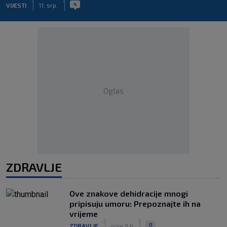
|
|
4
VIJESTI
11. srp.
Oglas
ZDRAVLJE
Ove znakove dehidracije mnogi
pripisuju umoru: Prepoznajte ih na
vrijeme
|
|
0
ZDRAVLJE
prije 9 h