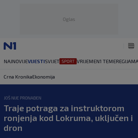
Oglas
NAJNOVIJE
VIJESTI
SVIJET
VRIJEME
N1 TEME
REGIJA
MA
Crna Kronika
Ekonomija
JOŠ NIJE PRONAĐEN
Traje potraga za instruktorom
ronjenja kod Lokruma, uključen i
dron