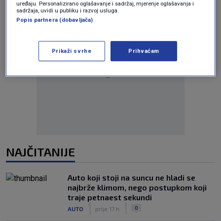
uređaju. Personalizirano oglašavanje i sadržaj, mjerenje oglašavanja i
sadržaja, uvidi u publiku i razvoj usluga.
Popis partnera (dobavljača)
Prikaži svrhe
Prihvaćam
Oglas
NAJČITANIJE
Auto koji stoji na suncu ne hladi se
najbrže klimom, nego postupkom koji
traje petnaest sekundi
|
|
0
AUTO
prije 17 h