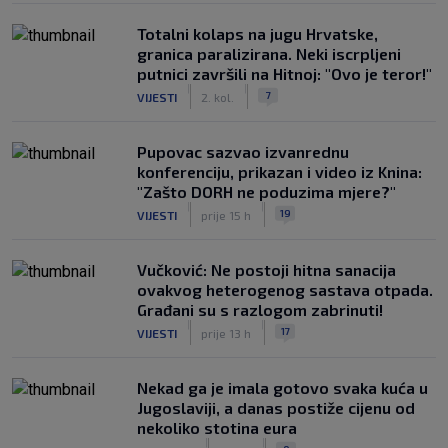
Totalni kolaps na jugu Hrvatske,
granica paralizirana. Neki iscrpljeni
putnici završili na Hitnoj: "Ovo je teror!"
|
|
7
VIJESTI
2. kol.
Pupovac sazvao izvanrednu
konferenciju, prikazan i video iz Knina:
"Zašto DORH ne poduzima mjere?"
|
|
19
VIJESTI
prije 15 h
Vučković: Ne postoji hitna sanacija
ovakvog heterogenog sastava otpada.
Građani su s razlogom zabrinuti!
|
|
17
VIJESTI
prije 13 h
Nekad ga je imala gotovo svaka kuća u
Jugoslaviji, a danas postiže cijenu od
nekoliko stotina eura
|
|