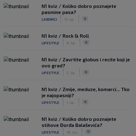
N1 kviz / Koliko dobro poznajete
pasmine pasa?
|
|
0
LJUBIMCI
13. lip.
N1 kviz / Rock & Roll
|
|
0
LIFESTYLE
8. lip.
N1 kviz / Zavrtite globus i recite koji je
ovo grad?
|
|
0
LIFESTYLE
2. lip.
N1 kviz / Zmije, meduze, komarci... Tko
je najopasniji?
|
|
0
LIFESTYLE
1. lip.
N1 kviz / Koliko dobro poznajete
stihove Đorđa Balaševića?
|
|
11
LIFESTYLE
18. svi.