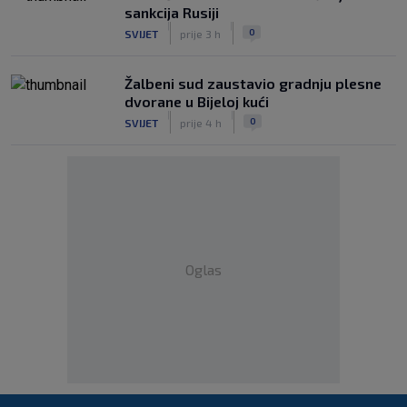
sankcija Rusiji
|
|
0
SVIJET
prije 3 h
Žalbeni sud zaustavio gradnju plesne
dvorane u Bijeloj kući
|
|
0
SVIJET
prije 4 h
Oglas