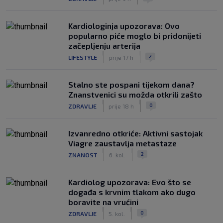
Kardiologinja upozorava: Ovo
popularno piće moglo bi pridonijeti
začepljenju arterija
|
|
2
LIFESTYLE
prije 17 h
Stalno ste pospani tijekom dana?
Znanstvenici su možda otkrili zašto
|
|
0
ZDRAVLJE
prije 18 h
Izvanredno otkriće: Aktivni sastojak
Viagre zaustavlja metastaze
|
|
2
ZNANOST
6. kol.
Kardiolog upozorava: Evo što se
događa s krvnim tlakom ako dugo
boravite na vrućini
|
|
0
ZDRAVLJE
5. kol.