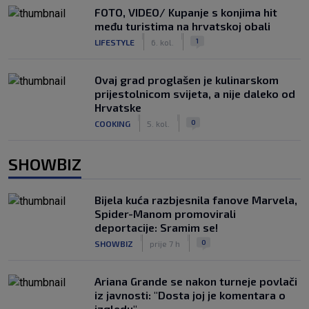
FOTO, VIDEO/ Kupanje s konjima hit
među turistima na hrvatskoj obali
|
|
1
LIFESTYLE
6. kol.
Ovaj grad proglašen je kulinarskom
prijestolnicom svijeta, a nije daleko od
Hrvatske
|
|
0
COOKING
5. kol.
SHOWBIZ
Bijela kuća razbjesnila fanove Marvela,
Spider-Manom promovirali
deportacije: Sramim se!
|
|
0
SHOWBIZ
prije 7 h
Ariana Grande se nakon turneje povlači
iz javnosti: "Dosta joj je komentara o
izgledu"