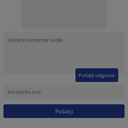
Pošalji odgovor
Pošalji