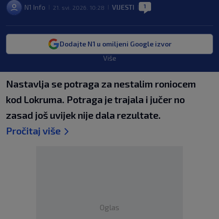
1
N1 Info
VIJESTI
21. svi. 2026. 10:28
|
|
|
Dodajte N1 u omiljeni Google izvor
Više
Nastavlja se potraga za nestalim roniocem
kod Lokruma. Potraga je trajala i jučer no
zasad još uvijek nije dala rezultate.
Pročitaj više
Oglas