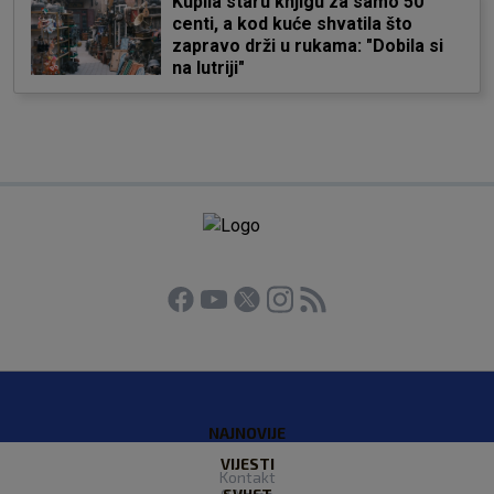
Kupila staru knjigu za samo 50
centi, a kod kuće shvatila što
zapravo drži u rukama: "Dobila si
na lutriji"
NAJNOVIJE
VIJESTI
Kontakt