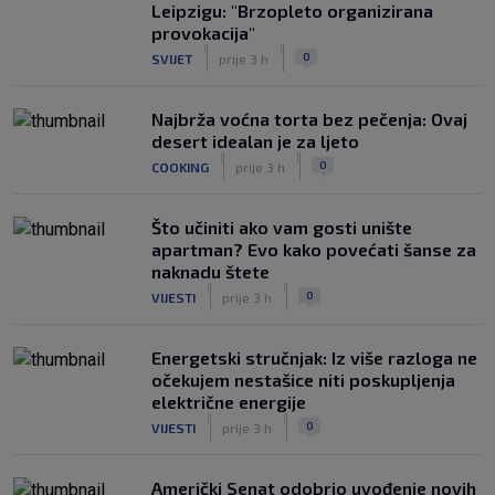
Leipzigu: "Brzopleto organizirana
provokacija"
|
|
0
SVIJET
prije 3 h
Najbrža voćna torta bez pečenja: Ovaj
desert idealan je za ljeto
|
|
0
COOKING
prije 3 h
Što učiniti ako vam gosti unište
apartman? Evo kako povećati šanse za
naknadu štete
|
|
0
VIJESTI
prije 3 h
Energetski stručnjak: Iz više razloga ne
očekujem nestašice niti poskupljenja
električne energije
|
|
0
VIJESTI
prije 3 h
Američki Senat odobrio uvođenje novih