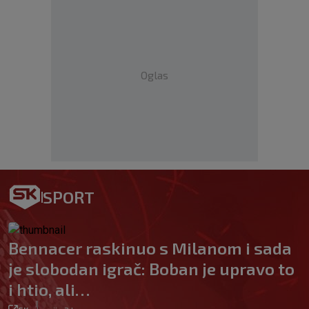
Oglas
SPORT
Bennacer raskinuo s Milanom i sada
je slobodan igrač: Boban je upravo to
i htio, ali…
|