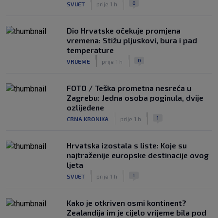
0
SVIJET
prije 1 h
Dio Hrvatske očekuje promjena
vremena: Stižu pljuskovi, bura i pad
temperature
|
|
0
VRIJEME
prije 1 h
FOTO / Teška prometna nesreća u
Zagrebu: Jedna osoba poginula, dvije
ozlijeđene
|
|
1
CRNA KRONIKA
prije 1 h
Hrvatska izostala s liste: Koje su
najtraženije europske destinacije ovog
ljeta
|
|
1
SVIJET
prije 1 h
Kako je otkriven osmi kontinent?
Zealandija im je cijelo vrijeme bila pod