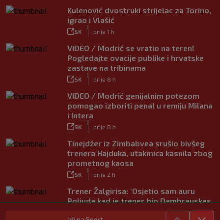
Kulenović dvostruki strijelac za Torino,
igrao i Vlašić
|
SK
prije 1 h
VIDEO / Modrić se vratio na teren!
Pogledajte ovacije publike i hrvatske
zastave na tribinama
|
SK
prije 8 h
VIDEO / Modrić genijalnim potezom
pomogao izboriti penal u remiju Milana
i Intera
|
SK
prije 8 h
Tinejdžer iz Zimbabvea srušio bivšeg
trenera Hajduka, utakmica kasnila zbog
prometnog kaosa
|
SK
prije 2 h
Trener Žalgirisa: ‘Osjetio sam auru
Poljuda kad je trener bio Dambrauskas.
Hajduk danas igra nestabilno’
Idi na Sport
|