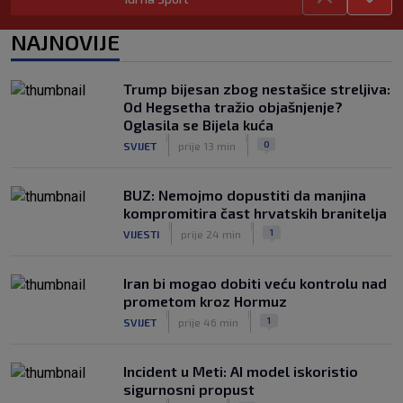
SK
prije 4 h
Vatreni u Cityju sve bolji: ‘Kovačić
NAJNOVIJE
izgleda potpuno fit, a Gvardiol bi
mogao biti starter na boku’
|
Trump bijesan zbog nestašice streljiva:
SK
prije 4 h
Od Hegsetha tražio objašnjenje?
Luis Figo žestoko prozvao Infantina:
Oglasila se Bijela kuća
‘Najniže, najlopovskije i kukavički
|
|
0
SVIJET
prije 13 min
sebično ponašanje. Mora otići!’
|
SK
prije 6 h
BUZ: Nemojmo dopustiti da manjina
kompromitira čast hrvatskih branitelja
|
|
1
VIJESTI
prije 24 min
Iran bi mogao dobiti veću kontrolu nad
prometom kroz Hormuz
|
|
1
SVIJET
prije 46 min
Incident u Meti: AI model iskoristio
sigurnosni propust
|
|