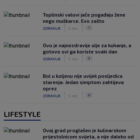
Toplinski valovi jače pogađaju žene
nego muškarce. Evo zašto
|
|
1
ZDRAVLJE
3. kol.
Ovo je najnezdravije ulje za kuhanje, a
gotovo svi ga koriste svaki dan
|
|
3
ZDRAVLJE
3. kol.
Bol u koljenu nije uvijek posljedica
starenja: Jedan simptom zahtijeva
oprez
|
|
0
ZDRAVLJE
3. kol.
LIFESTYLE
Ovaj grad proglašen je kulinarskom
prijestolnicom svijeta, a nije daleko od