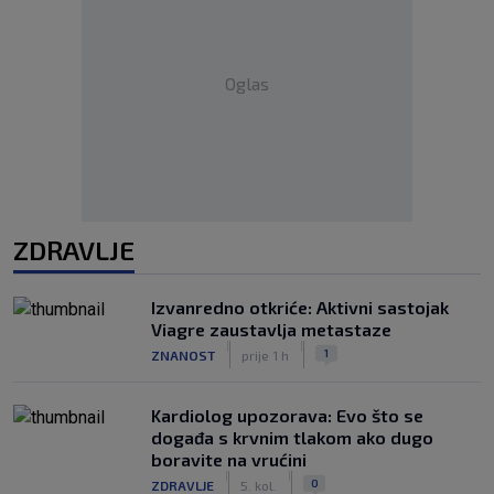
Oglas
ZDRAVLJE
Izvanredno otkriće: Aktivni sastojak
Viagre zaustavlja metastaze
|
|
1
ZNANOST
prije 1 h
Kardiolog upozorava: Evo što se
događa s krvnim tlakom ako dugo
boravite na vrućini
|
|
0
ZDRAVLJE
5. kol.