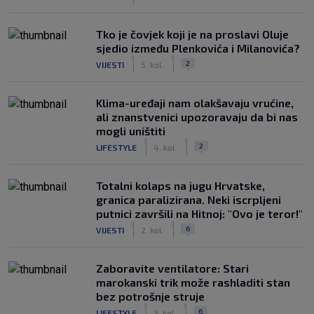
Tko je čovjek koji je na proslavi Oluje
sjedio između Plenkovića i Milanovića?
|
|
2
VIJESTI
5. kol.
Klima-uređaji nam olakšavaju vrućine,
ali znanstvenici upozoravaju da bi nas
mogli uništiti
|
|
2
LIFESTYLE
4. kol.
Totalni kolaps na jugu Hrvatske,
granica paralizirana. Neki iscrpljeni
putnici završili na Hitnoj: "Ovo je teror!"
|
|
6
VIJESTI
2. kol.
Zaboravite ventilatore: Stari
marokanski trik može rashladiti stan
bez potrošnje struje
|
|
6
LIFESTYLE
3. kol.