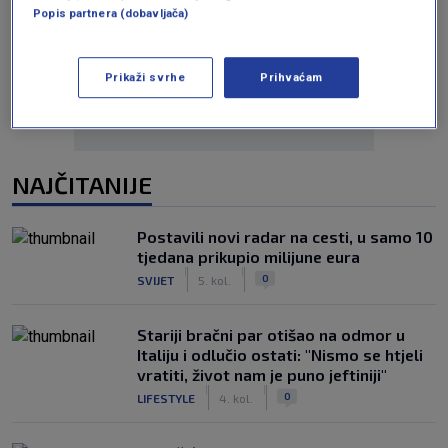
Popis partnera (dobavljača)
Oglas
Prikaži svrhe
Prihvaćam
NAJČITANIJE
Postavili novi radar na cesti, u samo 10
tjedana prikupio milijune eura
|
|
0
SVIJET
5. kol.
Stariji bračni par otišao na odmor u
Italiju i odlučio ostati: "Nismo se htjeli
vratiti, život nam je puno jeftiniji"
|
|
0
LIFESTYLE
4. kol.