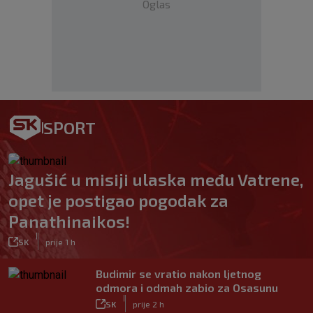
Oglas
SPORT
Jagušić u misiji ulaska među Vatrene,
opet je postigao pogodak za
Panathinaikos!
|
SK
prije 1 h
Budimir se vratio nakon ljetnog
odmora i odmah zabio za Osasunu
|
SK
prije 2 h