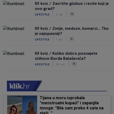
N1 kviz / Zavrtite globus i recite koji je
ovo grad?
|
|
0
LIFESTYLE
2. lip.
N1 kviz / Zmije, meduze, komarci... Tko
je najopasniji?
|
|
0
LIFESTYLE
1. lip.
N1 kviz / Koliko dobro poznajete
stihove Đorđa Balaševića?
|
|
11
LIFESTYLE
18. svi.
Tijana u moru isprobala
"menstrualni kupaći" i zapanjila
mnoge: "Bila sam preko 4 sata na
plaži..."