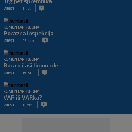
Trg pet spremnika
|
|
5
VIJESTI
1. kol.
KOMENTAR TJEDNA
Porazna inspekcija
|
|
11
VIJESTI
25. srp.
KOMENTAR TJEDNA
Bura u čaši limunade
|
|
0
VIJESTI
18. srp.
KOMENTAR TJEDNA
VAR ili VARka?
|
|
4
VIJESTI
11. srp.