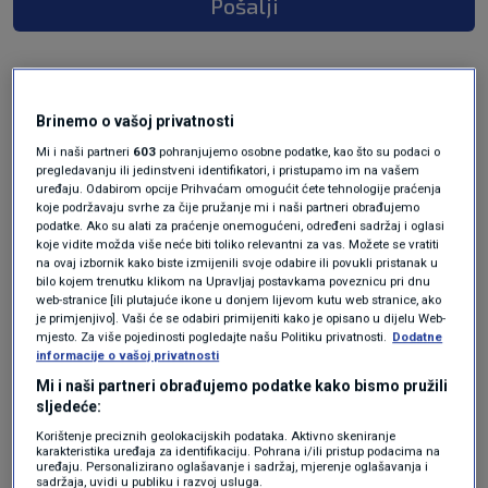
Pošalji
Brinemo o vašoj privatnosti
Mi i naši partneri
603
pohranjujemo osobne podatke, kao što su podaci o
pregledavanju ili jedinstveni identifikatori, i pristupamo im na vašem
uređaju. Odabirom opcije Prihvaćam omogućit ćete tehnologije praćenja
koje podržavaju svrhe za čije pružanje mi i naši partneri obrađujemo
podatke. Ako su alati za praćenje onemogućeni, određeni sadržaj i oglasi
Oglas
koje vidite možda više neće biti toliko relevantni za vas. Možete se vratiti
na ovaj izbornik kako biste izmijenili svoje odabire ili povukli pristanak u
bilo kojem trenutku klikom na Upravljaj postavkama poveznicu pri dnu
web-stranice [ili plutajuće ikone u donjem lijevom kutu web stranice, ako
je primjenjivo]. Vaši će se odabiri primijeniti kako je opisano u dijelu Web-
mjesto. Za više pojedinosti pogledajte našu Politiku privatnosti.
Dodatne
informacije o vašoj privatnosti
Mi i naši partneri obrađujemo podatke kako bismo pružili
sljedeće:
Korištenje preciznih geolokacijskih podataka. Aktivno skeniranje
karakteristika uređaja za identifikaciju. Pohrana i/ili pristup podacima na
uređaju. Personalizirano oglašavanje i sadržaj, mjerenje oglašavanja i
sadržaja, uvidi u publiku i razvoj usluga.