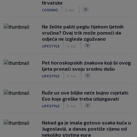
Hrvatske
|
|
0
COOKING
5. kol.
Ne želite paliti peglu tijekom ljetnih
vrućina? Ovaj trik može pomoći da
odjeća ne izgleda zgužvano
|
|
0
LIFESTYLE
5. kol.
Pet horoskopskih znakova koji bi ovog
ljeta pronaći svoju srodnu dušu
|
|
0
LIFESTYLE
5. kol.
Ruže uz ove biljke neće bujno cvjetati:
Evo koje greške treba izbjegavati
|
|
0
LIFESTYLE
5. kol.
Nekad ga je imala gotovo svaka kuća u
Jugoslaviji, a danas postiže cijenu od
nekoliko stotina eura