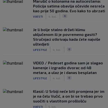
Marušić o kolonama na autocestama:
Policija satima obavlja očevide nesreća
kao prije 50 godina. Evo kako to ubrzati
|
|
6
VIJESTI
4. kol.
Je li bolje stalno držati klimu
uključenom ili je povremeno gasiti?
Stručnjaci otkrivaju kada ćete najviše
uštedjeti
|
|
0
LIFESTYLE
4. kol.
VIDEO / Pedeset godina sam je slagao
kamenje i izgradio dvorac od 48
metara, a ulaz je i danas besplatan
|
|
0
LIFESTYLE
4. kol.
Klasić: U Srbiji neće biti promjena jer im
je na čelu Vučić, a on bi se trebao prvo
suočiti s vlastitom prošlošću
|
VIJESTI
5. kol.