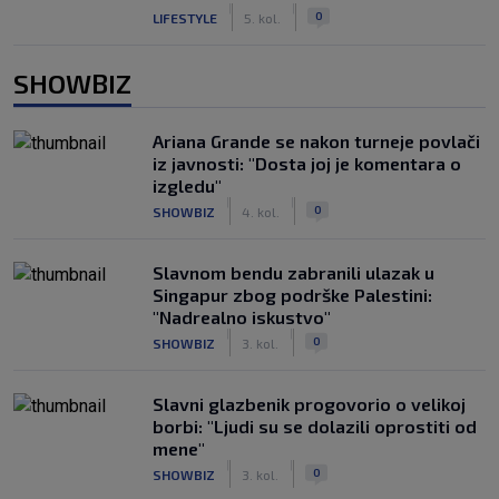
|
|
0
LIFESTYLE
5. kol.
SHOWBIZ
Ariana Grande se nakon turneje povlači
iz javnosti: "Dosta joj je komentara o
izgledu"
|
|
0
SHOWBIZ
4. kol.
Slavnom bendu zabranili ulazak u
Singapur zbog podrške Palestini:
"Nadrealno iskustvo"
|
|
0
SHOWBIZ
3. kol.
Slavni glazbenik progovorio o velikoj
borbi: "Ljudi su se dolazili oprostiti od
mene"
|
|
0
SHOWBIZ
3. kol.