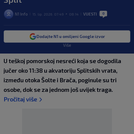
0
N1 Info
VIJESTI
15. lip. 2026. 07:49
08:14
|
>
|
|
Dodajte N1 u omiljeni Google izvor
Više
U teškoj pomorskoj nesreći koja se dogodila
jučer oko 11:38 u akvatoriju Splitskih vrata,
između otoka Šolte i Brača, poginule su tri
osobe, dok se za jednom još uvijek traga.
Pročitaj više