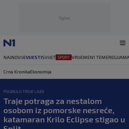
Oglas
NAJNOVIJE
VIJESTI
SVIJET
VRIJEME
N1 TEME
REGIJA
MA
Crna Kronika
Ekonomija
POGINULO TROJE LJUDI
Traje potraga za nestalom
osobom iz pomorske nesreće,
katamaran Krilo Eclipse stigao u
Split