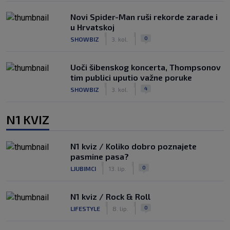
Novi Spider-Man ruši rekorde zarade i
u Hrvatskoj
|
|
0
SHOWBIZ
3. kol.
Uoči šibenskog koncerta, Thompsonov
tim publici uputio važne poruke
|
|
4
SHOWBIZ
3. kol.
N1 KVIZ
N1 kviz / Koliko dobro poznajete
pasmine pasa?
|
|
0
LJUBIMCI
13. lip.
N1 kviz / Rock & Roll
|
|
0
LIFESTYLE
8. lip.