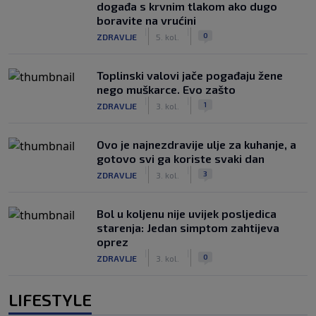
događa s krvnim tlakom ako dugo
boravite na vrućini
|
|
0
ZDRAVLJE
5. kol.
Toplinski valovi jače pogađaju žene
nego muškarce. Evo zašto
|
|
1
ZDRAVLJE
3. kol.
Ovo je najnezdravije ulje za kuhanje, a
gotovo svi ga koriste svaki dan
|
|
3
ZDRAVLJE
3. kol.
Bol u koljenu nije uvijek posljedica
starenja: Jedan simptom zahtijeva
oprez
|
|
0
ZDRAVLJE
3. kol.
LIFESTYLE