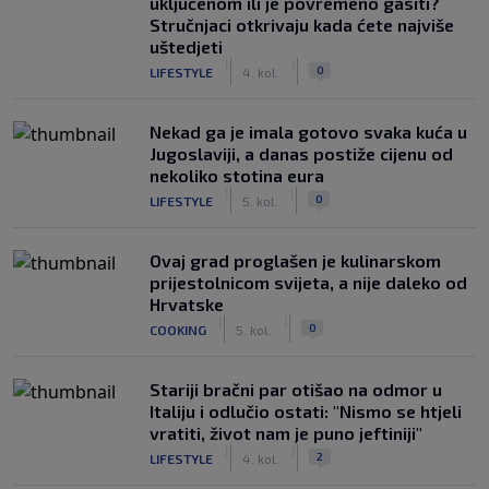
uključenom ili je povremeno gasiti?
Stručnjaci otkrivaju kada ćete najviše
uštedjeti
|
|
0
LIFESTYLE
4. kol.
Nekad ga je imala gotovo svaka kuća u
Jugoslaviji, a danas postiže cijenu od
nekoliko stotina eura
|
|
0
LIFESTYLE
5. kol.
Ovaj grad proglašen je kulinarskom
prijestolnicom svijeta, a nije daleko od
Hrvatske
|
|
0
COOKING
5. kol.
Stariji bračni par otišao na odmor u
Italiju i odlučio ostati: "Nismo se htjeli
vratiti, život nam je puno jeftiniji"
|
|
2
LIFESTYLE
4. kol.