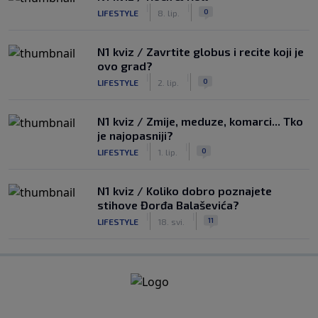
|
|
0
LIFESTYLE
8. lip.
N1 kviz / Zavrtite globus i recite koji je
ovo grad?
|
|
0
LIFESTYLE
2. lip.
N1 kviz / Zmije, meduze, komarci... Tko
je najopasniji?
|
|
0
LIFESTYLE
1. lip.
N1 kviz / Koliko dobro poznajete
stihove Đorđa Balaševića?
|
|
11
LIFESTYLE
18. svi.