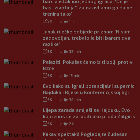
Garcia istaknuo jednog igrača: ‘On je
baš “životinja”, zaustavljamo ga da ne
trenira tako’
|
SK
prije 1 h
Junak riječke pobjede priznao: ‘Nisam
zadovoljan, trebalo je biti barem dva
razlike’
|
SK
prije 32 min
Pajaziti: Pokušat ćemo biti bolji protiv
Istre
|
SK
prije 15 min
Evo kako su igrali potencijalni suparnici
Hajduka i Rijeke u Konferencijskoj ligi
|
SK
prije 36 min
Lijepa zarada smiješi se Hajduku: Evo
koji iznos će zaraditi ako prođu Žalgiris
|
SK
prije 2 h
Kakav spektakl! Pogledajte čudesan