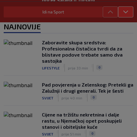
doček Salaha u Turskoj
|
SK
prije 1 h
Idi na Sport
Neočekivani problemi za Dinamo:
Mišićeva zamjena zapela u Beogradu
NAJNOVIJE
|
SK
prije 1 h
Zaboravite skupa sredstva:
Profesionalna čistačica tvrdi da za
blistave podove trebate samo dva
sastojka
|
|
0
LIFESTYLE
prije 33 min
Pad povjerenja u Zelenskog: Pretekli ga
Zalužnji i drugi generali. Tek je šesti
|
|
0
SVIJET
prije 40 min
Cijene na tržištu nekretnina i dalje
rastu, u Njemačkoj opet poskupjeli
stanovi i obiteljske kuće
|
|
0
SVIJET
prije 51 min