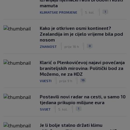
mamuta
|
|
1
KLIMATSKE PROMJENE
5. kol.
Kako je otkriven osmi kontinent?
Zealandija im je cijelo vrijeme bila pod
nosom
|
|
0
ZNANOST
prije 16 h
Klarić o Plenkovićevoj najavi povećanja
braniteljskih mirovina: Politički bod za
Možemo, ne za HDZ
|
|
16
VIJESTI
prije 9 h
Postavili novi radar na cesti, u samo 10
tjedana prikupio milijune eura
|
|
1
SVIJET
5. kol.
Je li bolje stalno držati klimu