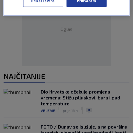
Prikaži svrhe
Prihvaćam
Oglas
NAJČITANIJE
Dio Hrvatske očekuje promjena
vremena: Stižu pljuskovi, bura i pad
temperature
|
|
0
VRIJEME
prije 16 h
FOTO / Dunav se isušuje, a na površinu
izranjaju njemački ratni brodovi i kosti