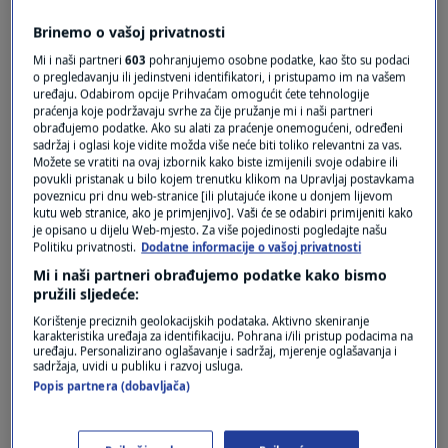
Brinemo o vašoj privatnosti
Mi i naši partneri
603
pohranjujemo osobne podatke, kao što su podaci
Pošalji
o pregledavanju ili jedinstveni identifikatori, i pristupamo im na vašem
uređaju. Odabirom opcije Prihvaćam omogućit ćete tehnologije
praćenja koje podržavaju svrhe za čije pružanje mi i naši partneri
obrađujemo podatke. Ako su alati za praćenje onemogućeni, određeni
sadržaj i oglasi koje vidite možda više neće biti toliko relevantni za vas.
Možete se vratiti na ovaj izbornik kako biste izmijenili svoje odabire ili
povukli pristanak u bilo kojem trenutku klikom na Upravljaj postavkama
poveznicu pri dnu web-stranice [ili plutajuće ikone u donjem lijevom
kutu web stranice, ako je primjenjivo]. Vaši će se odabiri primijeniti kako
je opisano u dijelu Web-mjesto. Za više pojedinosti pogledajte našu
Politiku privatnosti.
Dodatne informacije o vašoj privatnosti
Mi i naši partneri obrađujemo podatke kako bismo
pružili sljedeće:
Oglas
Korištenje preciznih geolokacijskih podataka. Aktivno skeniranje
karakteristika uređaja za identifikaciju. Pohrana i/ili pristup podacima na
uređaju. Personalizirano oglašavanje i sadržaj, mjerenje oglašavanja i
sadržaja, uvidi u publiku i razvoj usluga.
Popis partnera (dobavljača)