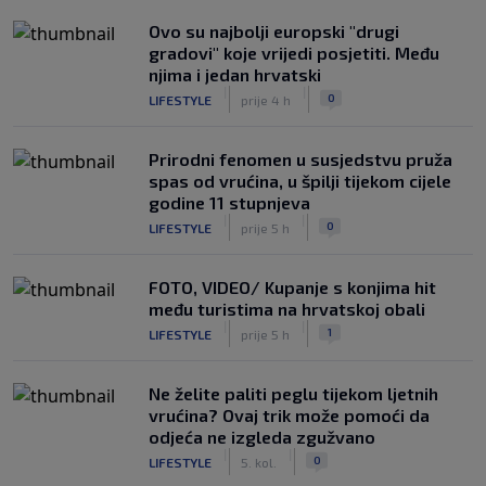
Ovo su najbolji europski "drugi
gradovi" koje vrijedi posjetiti. Među
njima i jedan hrvatski
|
|
0
LIFESTYLE
prije 4 h
Prirodni fenomen u susjedstvu pruža
spas od vrućina, u špilji tijekom cijele
godine 11 stupnjeva
|
|
0
LIFESTYLE
prije 5 h
FOTO, VIDEO/ Kupanje s konjima hit
među turistima na hrvatskoj obali
|
|
1
LIFESTYLE
prije 5 h
Ne želite paliti peglu tijekom ljetnih
vrućina? Ovaj trik može pomoći da
odjeća ne izgleda zgužvano
|
|
0
LIFESTYLE
5. kol.