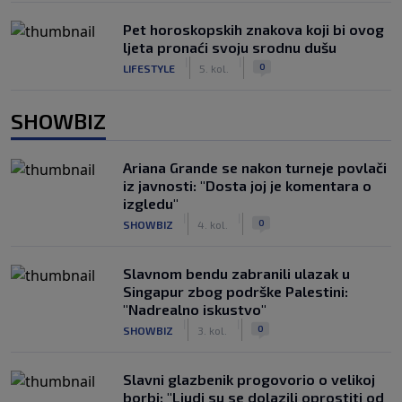
Pet horoskopskih znakova koji bi ovog
ljeta pronaći svoju srodnu dušu
|
|
0
LIFESTYLE
5. kol.
SHOWBIZ
Ariana Grande se nakon turneje povlači
iz javnosti: "Dosta joj je komentara o
izgledu"
|
|
0
SHOWBIZ
4. kol.
Slavnom bendu zabranili ulazak u
Singapur zbog podrške Palestini:
"Nadrealno iskustvo"
|
|
0
SHOWBIZ
3. kol.
Slavni glazbenik progovorio o velikoj
borbi: "Ljudi su se dolazili oprostiti od