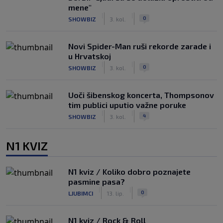
mene"
|
|
0
SHOWBIZ
3. kol.
Novi Spider-Man ruši rekorde zarade i
u Hrvatskoj
|
|
0
SHOWBIZ
3. kol.
Uoči šibenskog koncerta, Thompsonov
tim publici uputio važne poruke
|
|
4
SHOWBIZ
3. kol.
N1 KVIZ
N1 kviz / Koliko dobro poznajete
pasmine pasa?
|
|
0
LJUBIMCI
13. lip.
N1 kviz / Rock & Roll