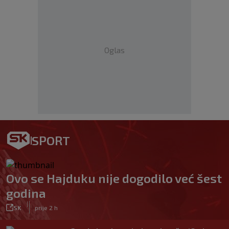
Oglas
SPORT
Ovo se Hajduku nije dogodilo već šest
godina
|
SK
prije 2 h