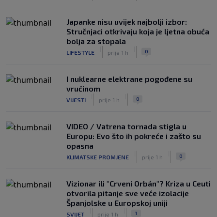
Japanke nisu uvijek najbolji izbor:
Stručnjaci otkrivaju koja je ljetna obuća
bolja za stopala
|
|
0
LIFESTYLE
prije 1 h
I nuklearne elektrane pogođene su
vrućinom
|
|
0
VIJESTI
prije 1 h
VIDEO / Vatrena tornada stigla u
Europu: Evo što ih pokreće i zašto su
opasna
|
|
0
KLIMATSKE PROMJENE
prije 1 h
Vizionar ili "Crveni Orbán"? Kriza u Ceuti
otvorila pitanje sve veće izolacije
Španjolske u Europskoj uniji
|
|
1
SVIJET
prije 1 h