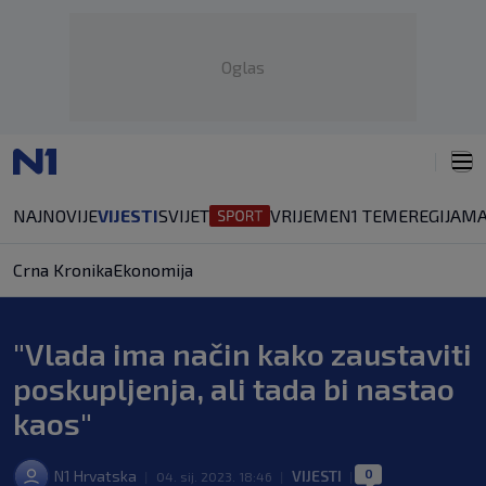
Oglas
NAJNOVIJE
VIJESTI
SVIJET
VRIJEME
N1 TEME
REGIJA
MA
Crna Kronika
Ekonomija
"Vlada ima način kako zaustaviti
poskupljenja, ali tada bi nastao
kaos"
0
N1 Hrvatska
VIJESTI
|
04. sij. 2023. 18:46
|
|