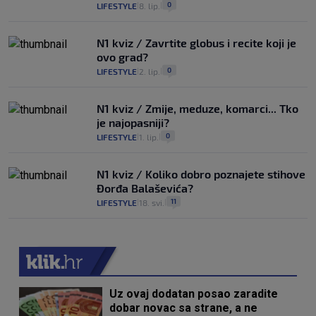
0
LIFESTYLE
8. lip.
|
|
N1 kviz / Zavrtite globus i recite koji je
ovo grad?
0
LIFESTYLE
2. lip.
|
|
N1 kviz / Zmije, meduze, komarci... Tko
je najopasniji?
0
LIFESTYLE
1. lip.
|
|
N1 kviz / Koliko dobro poznajete stihove
Đorđa Balaševića?
11
LIFESTYLE
18. svi.
|
|
Uz ovaj dodatan posao zaradite
dobar novac sa strane, a ne