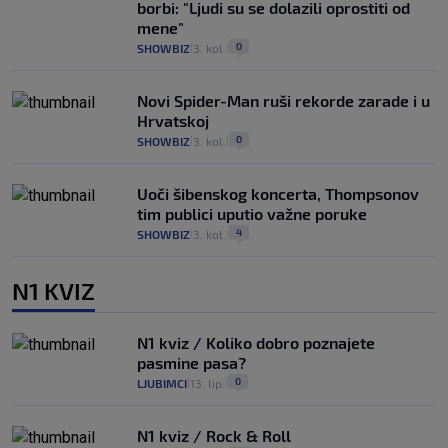
borbi: "Ljudi su se dolazili oprostiti od
mene"
0
SHOWBIZ
3. kol.
|
|
Novi Spider-Man ruši rekorde zarade i u
Hrvatskoj
0
SHOWBIZ
3. kol.
|
|
Uoči šibenskog koncerta, Thompsonov
tim publici uputio važne poruke
4
SHOWBIZ
3. kol.
|
|
N1 KVIZ
N1 kviz / Koliko dobro poznajete
pasmine pasa?
0
LJUBIMCI
13. lip.
|
|
N1 kviz / Rock & Roll