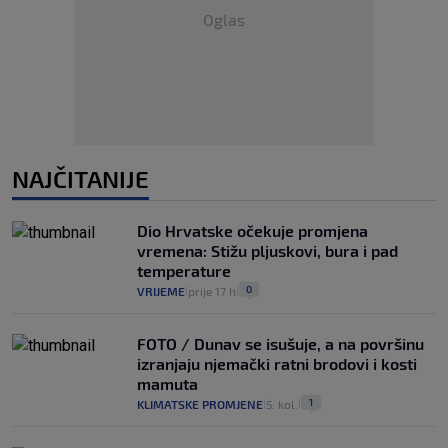
Oglas
NAJČITANIJE
Dio Hrvatske očekuje promjena
vremena: Stižu pljuskovi, bura i pad
temperature
0
VRIJEME
prije 17 h
|
|
FOTO / Dunav se isušuje, a na površinu
izranjaju njemački ratni brodovi i kosti
mamuta
1
KLIMATSKE PROMJENE
5. kol.
|
|