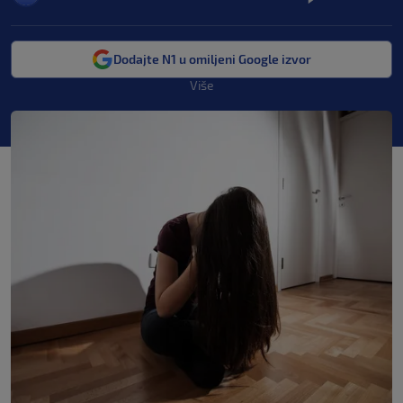
Dodajte N1 u omiljeni Google izvor
Više