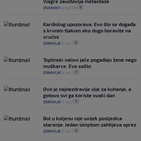
Viagre zaustavlja metastaze
2
ZNANOST
prije 17 h
|
|
Kardiolog upozorava: Evo što se događa
s krvnim tlakom ako dugo boravite na
vrućini
0
ZDRAVLJE
5. kol.
|
|
Toplinski valovi jače pogađaju žene nego
muškarce. Evo zašto
1
ZDRAVLJE
3. kol.
|
|
Ovo je najnezdravije ulje za kuhanje, a
gotovo svi ga koriste svaki dan
3
ZDRAVLJE
3. kol.
|
|
Bol u koljenu nije uvijek posljedica
starenja: Jedan simptom zahtijeva oprez
0
ZDRAVLJE
3. kol.
|
|