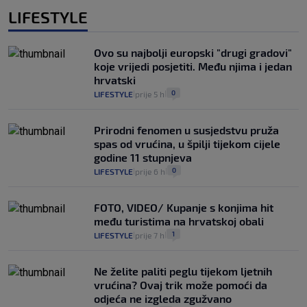
LIFESTYLE
Ovo su najbolji europski "drugi gradovi"
koje vrijedi posjetiti. Među njima i jedan
hrvatski
0
LIFESTYLE
prije 5 h
|
|
Prirodni fenomen u susjedstvu pruža
spas od vrućina, u špilji tijekom cijele
godine 11 stupnjeva
0
LIFESTYLE
prije 6 h
|
|
FOTO, VIDEO/ Kupanje s konjima hit
među turistima na hrvatskoj obali
1
LIFESTYLE
prije 7 h
|
|
Ne želite paliti peglu tijekom ljetnih
vrućina? Ovaj trik može pomoći da
odjeća ne izgleda zgužvano