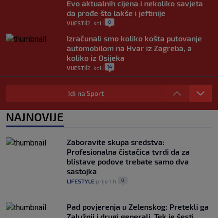
Evo aktualnih cijena i nekoliko savjeta
da prođe što lakše i jeftinije
0
VIJESTI
2. kol.
|
|
Izračunali smo koliko košta putovanje
automobilom na Hvar iz Zagreba, a
koliko iz Osijeka
14
VIJESTI
2. kol.
|
|
"Kći je otišla na more, a zaboravila
zdravstvenu iskaznicu". Kakva su prava
Idi na Sport
pacijenata izvan mjesta prebivališta?
1
VIJESTI
1. kol.
NAJNOVIJE
|
|
Provjerili smo "što ćemo onda" ako
Plenković na 15 dana ukine mjere: "Ne bi
Zaboravite skupa sredstva:
se dogodilo ništa. Vlada se zaljubila u te
Profesionalna čistačica tvrdi da za
intervencije"
blistave podove trebate samo dva
25
VIJESTI
30. srp.
|
|
sastojka
0
LIFESTYLE
prije 1 h
|
|
Pad povjerenja u Zelenskog: Pretekli ga
Zalužnji i drugi generali. Tek je šesti