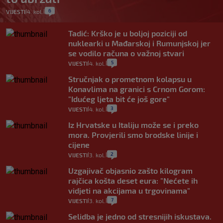
6
VIJESTI
4. kol.
|
|
Tadić: Krško je u boljoj poziciji od
nuklearki u Mađarskoj i Rumunjskoj jer
se vodilo računa o važnoj stvari
5
VIJESTI
4. kol.
|
|
Stručnjak o prometnom kolapsu u
Konavlima na granici s Crnom Gorom:
"Idućeg ljeta bit će još gore"
3
VIJESTI
4. kol.
|
|
Iz Hrvatske u Italiju može se i preko
mora. Provjerili smo brodske linije i
cijene
2
VIJESTI
3. kol.
|
|
Uzgajivač objasnio zašto kilogram
rajčica košta deset eura: "Nećete ih
vidjeti na akcijama u trgovinama"
7
VIJESTI
3. kol.
|
|
Selidba je jedno od stresnijih iskustava.