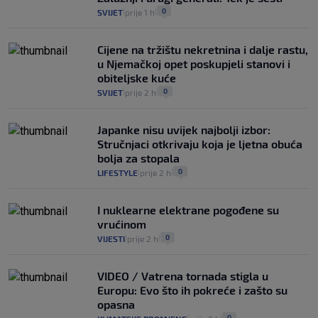
0
SVIJET
prije 1 h
|
|
Cijene na tržištu nekretnina i dalje rastu,
u Njemačkoj opet poskupjeli stanovi i
obiteljske kuće
0
SVIJET
prije 2 h
|
|
Japanke nisu uvijek najbolji izbor:
Stručnjaci otkrivaju koja je ljetna obuća
bolja za stopala
0
LIFESTYLE
prije 2 h
|
|
I nuklearne elektrane pogođene su
vrućinom
0
VIJESTI
prije 2 h
|
|
VIDEO / Vatrena tornada stigla u
Europu: Evo što ih pokreće i zašto su
opasna
0