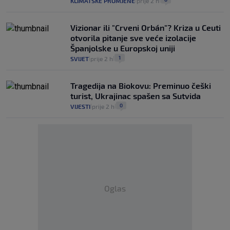
KLIMATSKE PROMJENE
prije 2 h
|
|
Vizionar ili "Crveni Orbán"? Kriza u Ceuti
otvorila pitanje sve veće izolacije
Španjolske u Europskoj uniji
1
SVIJET
prije 2 h
|
|
Tragedija na Biokovu: Preminuo češki
turist, Ukrajinac spašen sa Sutvida
0
VIJESTI
prije 2 h
|
|
Oglas