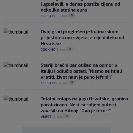
Jugoslaviji, a danas postiže cijenu od
nekoliko stotina eura
0
LIFESTYLE
5. kol.
|
|
Ovaj grad proglašen je kulinarskom
prijestolnicom svijeta, a nije daleko od
Hrvatske
0
COOKING
5. kol.
|
|
Stariji bračni par otišao na odmor u
Italiju i odlučio ostati: "Nismo se htjeli
vratiti, život nam je puno jeftiniji"
2
LIFESTYLE
4. kol.
|
|
Totalni kolaps na jugu Hrvatske, granica
paralizirana. Neki iscrpljeni putnici
završili na Hitnoj: "Ovo je teror!"
8
VIJESTI
2. kol.
|
|