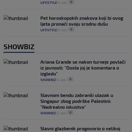
0
LIFESTYLE
5. kol.
|
|
Pet horoskopskih znakova koji bi ovog
ljeta pronaći svoju srodnu dušu
0
LIFESTYLE
5. kol.
|
|
SHOWBIZ
Ariana Grande se nakon turneje povlači
iz javnosti: "Dosta joj je komentara o
izgledu"
0
SHOWBIZ
4. kol.
|
|
Slavnom bendu zabranili ulazak u
Singapur zbog podrške Palestini:
"Nadrealno iskustvo"
0
SHOWBIZ
3. kol.
|
|
Slavni glazbenik progovorio o velikoj