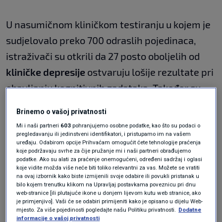
U nasumičnom kliničkom testiranju u kojem je
sudjelovalo preko 700 odraslih pojedinaca,
istraživači su otkrili da 27 posto oboljelih od
kliničke depresije
ostvaruju lošije rezultate pri
obavljanju kognitivnih zadataka. Također su
lošije reagirali na standardne terapije
Brinemo o vašoj privatnosti
lijekovima.
Mi i naši partneri
603
pohranjujemo osobne podatke, kao što su podaci o
pregledavanju ili jedinstveni identifikatori, i pristupamo im na vašem
uređaju. Odabirom opcije Prihvaćam omogućit ćete tehnologije praćenja
Ako taj postotak primijenimo na populaciju
koje podržavaju svrhe za čije pružanje mi i naši partneri obrađujemo
podatke. Ako su alati za praćenje onemogućeni, određeni sadržaj i oglasi
SAD-a, to znači da oko 5.7 milijuna pacijenata
koje vidite možda više neće biti toliko relevantni za vas. Možete se vratiti
na ovaj izbornik kako biste izmijenili svoje odabire ili povukli pristanak u
pati od upravo ove vrste depresije. Uzevši u
bilo kojem trenutku klikom na Upravljaj postavkama poveznicu pri dnu
web-stranice [ili plutajuće ikone u donjem lijevom kutu web stranice, ako
obzir količinu potencijalno oboljelih,
je primjenjivo]. Vaši će se odabiri primijeniti kako je opisano u dijelu Web-
mjesto. Za više pojedinosti pogledajte našu Politiku privatnosti.
Dodatne
bihevioralna znanstvenica
Laura Hack
i njeni
informacije o vašoj privatnosti