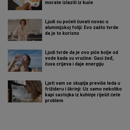
morate izlaziti iz kuće
Ljudi su počeli čuvati novac u
aluminijskoj foliji: Evo zašto tvrde
da je to korisno
Ljudi tvrde da je ovo piće bolje od
vode kada su vrućine: Gasi žeđ,
čuva crijeva i daje energiju
Ljeti vam se skuplja previše leda u
frižideru i škrinji: Uz samo nekoliko
kapi sastojka iz kuhinje riješit ćete
problem