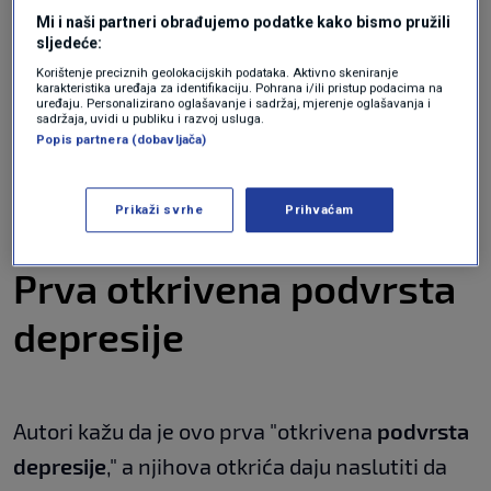
kolege tvrde da je hitno potrebno osmisliti
Mi i naši partneri obrađujemo podatke kako bismo pružili
sljedeće:
preciznije terapije za depresiju.
Korištenje preciznih geolokacijskih podataka. Aktivno skeniranje
karakteristika uređaja za identifikaciju. Pohrana i/ili pristup podacima na
uređaju. Personalizirano oglašavanje i sadržaj, mjerenje oglašavanja i
"Za značajnu manjinu pacijenata koji boluju od
sadržaja, uvidi u publiku i razvoj usluga.
Popis partnera (dobavljača)
depresije, nužno je poboljšati kogniciju kako bi
se poboljšalo opće raspoloženje i
Prikaži svrhe
Prihvaćam
funkcioniranje," pišu oni.
Prva otkrivena podvrsta
depresije
Autori kažu da je ovo prva "otkrivena
podvrsta
depresije
," a njihova otkrića daju naslutiti da