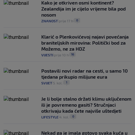
Kako je otkriven osmi kontinent?
Zealandija im je cijelo vrijeme bila pod
nosom
0
ZNANOST
prije 17 h
|
|
Klarić o Plenkovićevoj najavi povećanja
braniteljskih mirovina: Politički bod za
Možemo, ne za HDZ
16
VIJESTI
prije 10 h
|
|
Postavili novi radar na cesti, u samo 10
tjedana prikupio milijune eura
1
SVIJET
5. kol.
|
|
Je li bolje stalno držati klimu uključenom
ili je povremeno gasiti? Stručnjaci
otkrivaju kada ćete najviše uštedjeti
0
LIFESTYLE
4. kol.
|
|
Nekad ga je imala gotovo svaka kuća u