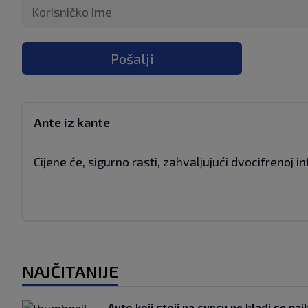
Pošalji
Ante iz kante
Cijene će, sigurno rasti, zahvaljujući dvocifrenoj inf
NAJČITANIJE
Auto koji stoji na suncu ne hladi se naj