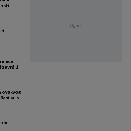
kosti
Oglas
vi
ranica
 završili
ja ovakvog
đani su s
tum: