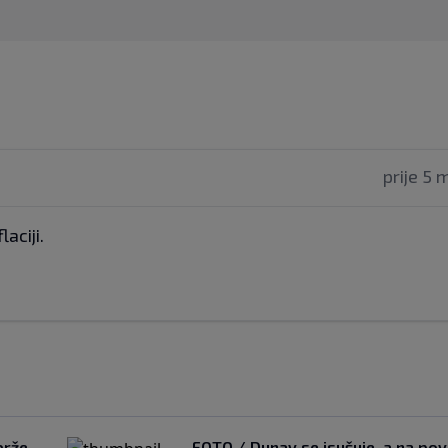
prije 5 
laciji.
brže
FOTO / Dunav se isušuje, a na pov