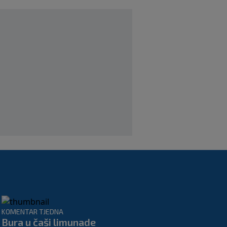
službeno doveo pojačanje iz Schalkea
|
SK
prije 4 h
Tomiyasu se vraća u Premier ligu,
postat će suigrač bivšeg Vatrenog
|
SK
prije 3 h
Veliko priznanje za hrvatskog
stručnjaka: Jurica Žuža novi je pomoćni
trener Barcelone
|
SK
prije 2 h
KOMENTAR TJEDNA
Bura u čaši limunade