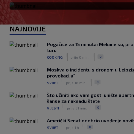
NAJNOVIJE
Pogačice za 15 minuta: Mekane su, proz
turu
|
|
0
COOKING
prije 0 min.
Moskva o incidentu s dronom u Leipzig
provokacija"
|
|
0
SVIJET
prije 18 min.
Što učiniti ako vam gosti unište apar
šanse za naknadu štete
|
|
0
VIJESTI
prije 31 min.
Američki Senat odobrio uvođenje novih 
|
|
0
SVIJET
prije 1 h