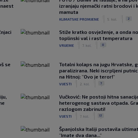
tnaest
izranjaju njemački ratni brodovi i 
mamuta
|
|
2
KLIMATSKE PROMJENE
5. kol.
čnjaci
Stiže kratko osvježenje, a onda no
toplinski val i rast temperatura
|
|
0
VRIJEME
7. kol.
oš se
Totalni kolaps na jugu Hrvatske, g
paralizirana. Neki iscrpljeni putnici
na Hitnoj: "Ovo je teror!"
|
|
7
VIJESTI
2. kol.
ju,
Vučković: Ne postoji hitna sanaci
 ne
heterogenog sastava otpada. Gra
razlogom zabrinuti!
|
|
17
VIJESTI
7. kol.
Španjolska Italiji postavila ultima
"Imate dva dana..."