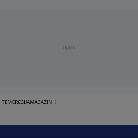
Oglas
1 TEME
REGIJA
MAGAZIN
N1 KOMENTAR
KOLUMNE