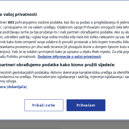
N1(DIS)INFO
ona: Istražili smo koliko
KLIMATSKE PROMJENE
 vašoj privatnosti
rtneri
603
pohranjujemo osobne podatke, kao što su podaci o pregledavanju ili jedins
 - jedan trend će biti
FOTO
ori, i pristupamo im na vašem uređaju. Odabirom opcije Prihvaćam omogućit ćete teh
e podržavaju svrhe za čije pružanje mi i naši partneri obrađujemo podatke. Ako su ala
 određeni sadržaj i oglasi koje vidite možda više neće biti toliko relevantni za vas. Mo
VIDEO
rnik kako biste izmijenili svoje odabire ili povukli pristanak u bilo kojem trenutku kl
stavkama poveznicu pri dnu web-stranice [ili plutajuće ikone u donjem lijevom kutu w
enjivo]. Vaši će se odabiri primijeniti kako je opisano u dijelu Web-mjesto. Za više poj
ašu Politiku privatnosti.
Dodatne informacije o vašoj privatnosti
1
JA
komentar
|
 partneri obrađujemo podatke kako bismo pružili sljedeće:
reciznih geolokacijskih podataka. Aktivno skeniranje karakteristika uređaja za identifi
p podacima na uređaju. Personalizirano oglašavanje i sadržaj, mjerenje oglašavanja i sad
zvoj usluga.
era (dobavljača)
Prikaži svrhe
Prihvaćam
 za turističku sezonu ostaju pozitivna, a uskrsni vi
više