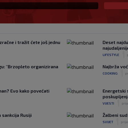
račne i tražit ćete još jednu
Deset najduž
najudaljeni
|
LIFESTYLE
u: "Brzopleto organizirana
Najbrža voć
|
COOKING
p
tman? Evo kako povećati
Energetski s
poskupljenj
|
VIJESTI
prij
sankcija Rusiji
Žalbeni sud
|
SVIJET
prije