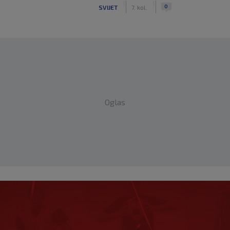
|
|
0
SVIJET
7. kol.
Oglas
 i sada je slobodan
io, ali…