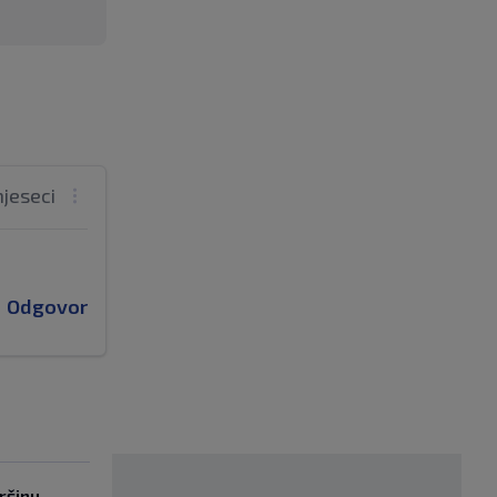
mjeseci
Odgovor
ršinu