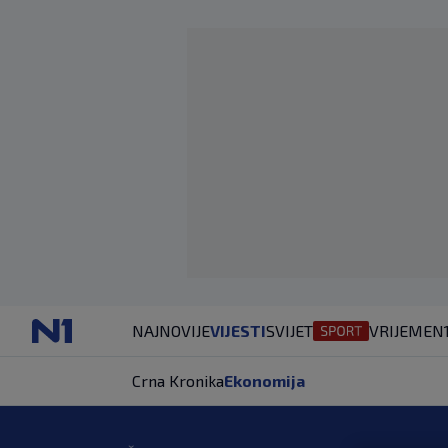
NAJNOVIJE
VIJESTI
SVIJET
VRIJEME
N
Crna Kronika
Ekonomija