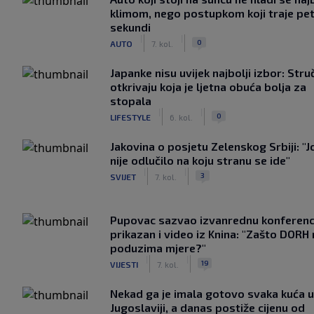
klimom, nego postupkom koji traje pe
sekundi
|
|
0
AUTO
7. kol.
Japanke nisu uvijek najbolji izbor: Stru
otkrivaju koja je ljetna obuća bolja za
stopala
|
|
0
LIFESTYLE
6. kol.
Jakovina o posjetu Zelenskog Srbiji: "J
nije odlučilo na koju stranu se ide"
|
|
3
SVIJET
7. kol.
Pupovac sazvao izvanrednu konferenci
prikazan i video iz Knina: "Zašto DORH
poduzima mjere?"
|
|
19
VIJESTI
7. kol.
Nekad ga je imala gotovo svaka kuća u
Jugoslaviji, a danas postiže cijenu od