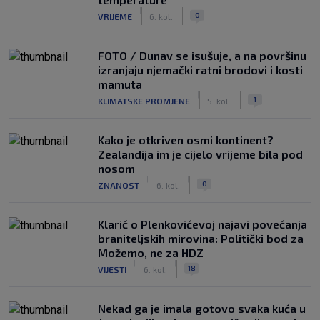
|
|
0
VRIJEME
6. kol.
FOTO / Dunav se isušuje, a na površinu
izranjaju njemački ratni brodovi i kosti
mamuta
|
|
1
KLIMATSKE PROMJENE
5. kol.
Kako je otkriven osmi kontinent?
Zealandija im je cijelo vrijeme bila pod
nosom
|
|
0
ZNANOST
6. kol.
Klarić o Plenkovićevoj najavi povećanja
braniteljskih mirovina: Politički bod za
Možemo, ne za HDZ
|
|
18
VIJESTI
6. kol.
Nekad ga je imala gotovo svaka kuća u