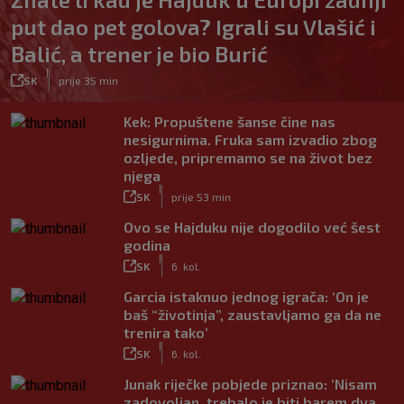
put dao pet golova? Igrali su Vlašić i
Balić, a trener je bio Burić
|
SK
prije 35 min
Kek: Propuštene šanse čine nas
nesigurnima. Fruka sam izvadio zbog
ozljede, pripremamo se na život bez
njega
|
SK
prije 53 min
Ovo se Hajduku nije dogodilo već šest
godina
|
SK
6. kol.
Garcia istaknuo jednog igrača: ‘On je
baš “životinja”, zaustavljamo ga da ne
trenira tako’
|
SK
6. kol.
Junak riječke pobjede priznao: ‘Nisam
zadovoljan, trebalo je biti barem dva