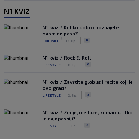
N1 KVIZ
N1 kviz / Koliko dobro poznajete
pasmine pasa?
|
|
0
LJUBIMCI
13. lip.
N1 kviz / Rock & Roll
|
|
0
LIFESTYLE
8. lip.
N1 kviz / Zavrtite globus i recite koji je
ovo grad?
|
|
0
LIFESTYLE
2. lip.
N1 kviz / Zmije, meduze, komarci... Tko
je najopasniji?
|
|
0
LIFESTYLE
1. lip.