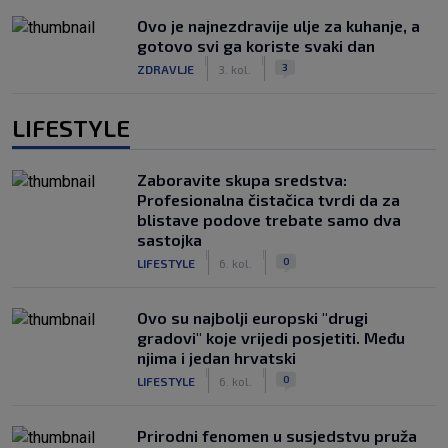
Ovo je najnezdravije ulje za kuhanje, a
gotovo svi ga koriste svaki dan
|
|
3
ZDRAVLJE
3. kol.
LIFESTYLE
Zaboravite skupa sredstva:
Profesionalna čistačica tvrdi da za
blistave podove trebate samo dva
sastojka
|
|
0
LIFESTYLE
6. kol.
Ovo su najbolji europski "drugi
gradovi" koje vrijedi posjetiti. Među
njima i jedan hrvatski
|
|
0
LIFESTYLE
6. kol.
Prirodni fenomen u susjedstvu pruža