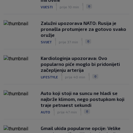
|
|
0
VIJESTI
prije 10 min
Zalužni upozorava NATO: Rusija je
pronašla protumjere za gotovo svako
oružje
|
|
0
SVIJET
prije 37 min
Kardiologinja upozorava: Ovo
popularno piće moglo bi pridonijeti
začepljenju arterija
|
|
0
LIFESTYLE
prije 40 min
Auto koji stoji na suncu ne hladi se
najbrže klimom, nego postupkom koji
traje petnaest sekundi
|
|
0
AUTO
prije 47 min
Gmail ukida popularne opcije: Velike