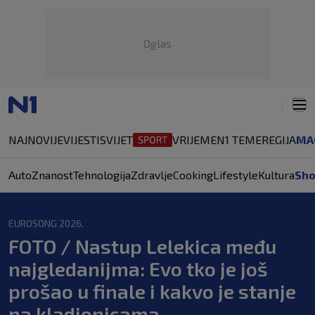
Oglas
NAJNOVIJE
VIJESTI
SVIJET
VRIJEME
N1 TEME
REGIJA
MA
Auto
Znanost
Tehnologija
Zdravlje
Cooking
Lifestyle
Kultura
Sh
EUROSONG 2026.
FOTO / Nastup Lelekica među
najgledanijma: Evo tko je još
prošao u finale i kakvo je stanje
na kladionicama