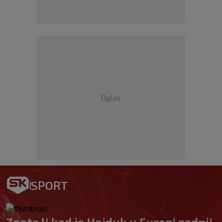
Oglas
SPORT
Znate li kad je Hajduk u Europi zadnji