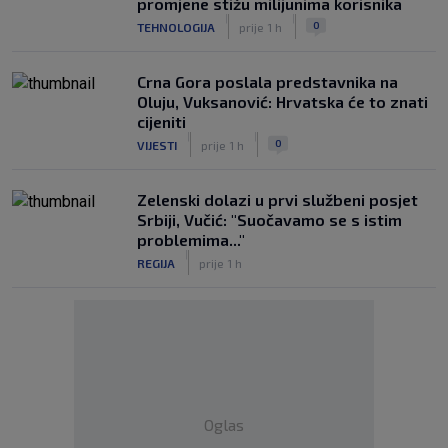
promjene stižu milijunima korisnika
|
|
0
TEHNOLOGIJA
prije 1 h
Crna Gora poslala predstavnika na
Oluju, Vuksanović: Hrvatska će to znati
cijeniti
|
|
0
VIJESTI
prije 1 h
Zelenski dolazi u prvi službeni posjet
Srbiji, Vučić: "Suočavamo se s istim
problemima..."
|
REGIJA
prije 1 h
Oglas