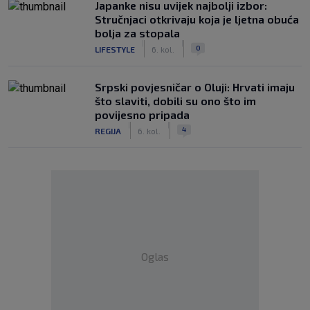
Japanke nisu uvijek najbolji izbor:
Stručnjaci otkrivaju koja je ljetna obuća
bolja za stopala
|
|
0
LIFESTYLE
6. kol.
Srpski povjesničar o Oluji: Hrvati imaju
što slaviti, dobili su ono što im
povijesno pripada
|
|
4
REGIJA
6. kol.
Oglas