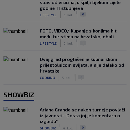
spas od vrućina, u špilji tijekom cijele
godine 11 stupnjeva
|
|
0
LIFESTYLE
6. kol.
FOTO, VIDEO/ Kupanje s konjima hit
među turistima na hrvatskoj obali
|
|
1
LIFESTYLE
6. kol.
Ovaj grad proglašen je kulinarskom
prijestolnicom svijeta, a nije daleko od
Hrvatske
|
|
0
COOKING
5. kol.
SHOWBIZ
Ariana Grande se nakon turneje povlači
iz javnosti: "Dosta joj je komentara o
izgledu"
|
|
0
SHOWBIZ
4. kol.