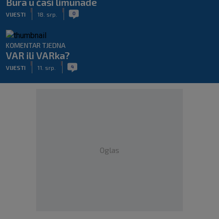
Bura u čaši limunade
|
|
0
VIJESTI
18. srp.
KOMENTAR TJEDNA
VAR ili VARka?
|
|
4
VIJESTI
11. srp.
Oglas