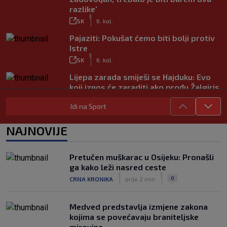
razlike’
|
SK
6. kol.
Pajaziti: Pokušat ćemo biti bolji protiv
Istre
|
SK
6. kol.
Lijepa zarada smiješi se Hajduku: Evo
koji iznos će zaraditi ako prođu Žalgiris
|
SK
6. kol.
Idi na Sport
Kakav spektakl! Pogledajte čudesan
doček Salaha u Turskoj
NAJNOVIJE
|
SK
6. kol.
Rapsodija Hajduka u Litvi, playoff KL
Pretučen muškarac u Osijeku: Pronašli
praktički je osiguran! Majstorije Šege i
ga kako leži nasred ceste
Pajazitija
|
|
0
CRNA KRONIKA
prije 2 min
|
SK
6. kol.
Medved predstavlja izmjene zakona
kojima se povećavaju braniteljske
mirovine