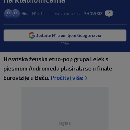
2
Hina
N1 Info
SHOWBIZ
,
13. svi. 2026. 07:35
|
|
|
Dodajte N1 u omiljeni Google izvor
Više
Hrvatska ženska etno-pop grupa Lelek s
pjesmom Andromeda plasirala se u finale
Eurovizije u Beču.
Pročitaj više
Oglas