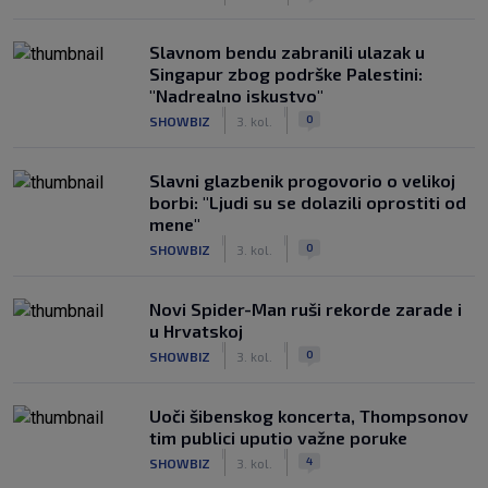
Slavnom bendu zabranili ulazak u
Singapur zbog podrške Palestini:
"Nadrealno iskustvo"
|
|
0
SHOWBIZ
3. kol.
Slavni glazbenik progovorio o velikoj
borbi: "Ljudi su se dolazili oprostiti od
mene"
|
|
0
SHOWBIZ
3. kol.
Novi Spider-Man ruši rekorde zarade i
u Hrvatskoj
|
|
0
SHOWBIZ
3. kol.
Uoči šibenskog koncerta, Thompsonov
tim publici uputio važne poruke
|
|
4
SHOWBIZ
3. kol.