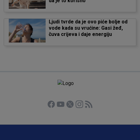
da je to korisno
Ljudi tvrde da je ovo piće bolje od
vode kada su vrućine: Gasi žeđ,
čuva crijeva i daje energiju