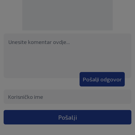
Pošalji odgovor
Pošalji