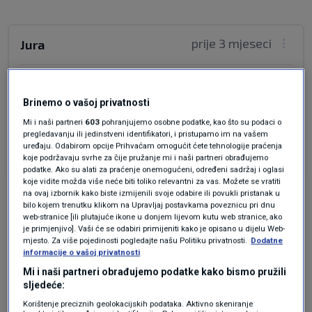
prije 3 mjeseci
Jura
Lelekice i Crnogorske,čisti balkanski miks.To
možda zvuči dobro onima koji razumiju tekst,a
Brinemo o vašoj privatnosti
naročito nacionalno udarenima.
Mi i naši partneri
603
pohranjujemo osobne podatke, kao što su podaci o
pregledavanju ili jedinstveni identifikatori, i pristupamo im na vašem
Odgovor
uređaju. Odabirom opcije Prihvaćam omogućit ćete tehnologije praćenja
koje podržavaju svrhe za čije pružanje mi i naši partneri obrađujemo
podatke. Ako su alati za praćenje onemogućeni, određeni sadržaj i oglasi
koje vidite možda više neće biti toliko relevantni za vas. Možete se vratiti
na ovaj izbornik kako biste izmijenili svoje odabire ili povukli pristanak u
bilo kojem trenutku klikom na Upravljaj postavkama poveznicu pri dnu
web-stranice [ili plutajuće ikone u donjem lijevom kutu web stranice, ako
je primjenjivo]. Vaši će se odabiri primijeniti kako je opisano u dijelu Web-
mjesto. Za više pojedinosti pogledajte našu Politiku privatnosti.
Dodatne
informacije o vašoj privatnosti
Mi i naši partneri obrađujemo podatke kako bismo pružili
Oglas
sljedeće:
Korištenje preciznih geolokacijskih podataka. Aktivno skeniranje