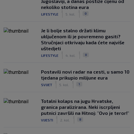
Jugoslaviji, a danas postiže cijenu od
nekoliko stotina eura
|
|
0
LIFESTYLE
5. kol.
Je li bolje stalno držati klimu
uključenom ili je povremeno gasiti?
Stručnjaci otkrivaju kada ćete najviše
uštedjeti
|
|
0
LIFESTYLE
4. kol.
Postavili novi radar na cesti, u samo 10
tjedana prikupio milijune eura
|
|
1
SVIJET
5. kol.
Totalni kolaps na jugu Hrvatske,
granica paralizirana. Neki iscrpljeni
putnici završili na Hitnoj: "Ovo je teror!"
|
|
8
VIJESTI
2. kol.