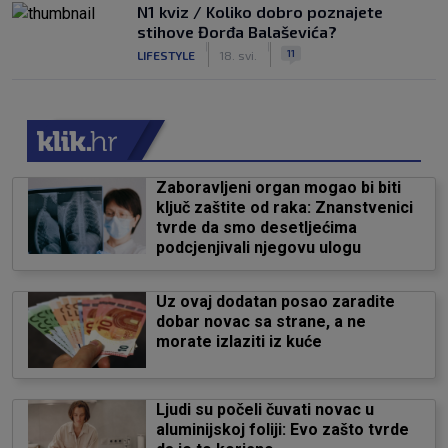
N1 kviz / Koliko dobro poznajete
stihove Đorđa Balaševića?
|
|
11
LIFESTYLE
18. svi.
Zaboravljeni organ mogao bi biti
ključ zaštite od raka: Znanstvenici
tvrde da smo desetljećima
podcjenjivali njegovu ulogu
Uz ovaj dodatan posao zaradite
dobar novac sa strane, a ne
morate izlaziti iz kuće
Ljudi su počeli čuvati novac u
aluminijskoj foliji: Evo zašto tvrde