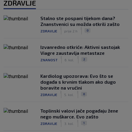
ZDRAVLJE
Stalno ste pospani tijekom dana?
Znanstvenici su možda otkrili zašto
|
|
0
ZDRAVLJE
prije 2 h
Izvanredno otkriće: Aktivni sastojak
Viagre zaustavlja metastaze
|
|
2
ZNANOST
6. kol.
Kardiolog upozorava: Evo što se
događa s krvnim tlakom ako dugo
boravite na vrućini
|
|
0
ZDRAVLJE
5. kol.
Toplinski valovi jače pogađaju žene
nego muškarce. Evo zašto
|
|
1
ZDRAVLJE
3. kol.