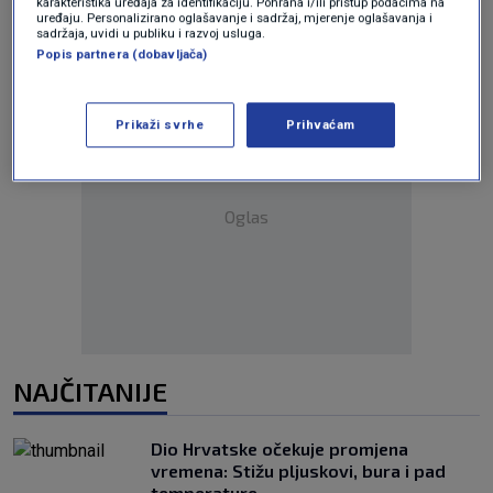
karakteristika uređaja za identifikaciju. Pohrana i/ili pristup podacima na
uređaju. Personalizirano oglašavanje i sadržaj, mjerenje oglašavanja i
sadržaja, uvidi u publiku i razvoj usluga.
Popis partnera (dobavljača)
Prikaži svrhe
Prihvaćam
Oglas
NAJČITANIJE
Dio Hrvatske očekuje promjena
vremena: Stižu pljuskovi, bura i pad
temperature