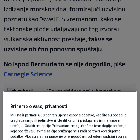
izdizanje morskog dna, formirajući uzvisinu
poznatu kao “swell”. S vremenom, kako se
tektonske ploče udaljavaju od tog izvora i
vulkanska aktivnost prestaje,
takve se
uzvisine obično ponovno spuštaju
.
No ispod Bermuda to se nije dogodilo
, piše
Carnegie Science
.
"Bermudski trokut" u hrvatskom
Jadranu - otok koji se smatra
misterijem našega mora
Brinemo o vašoj privatnosti
LIFESTYLE
28. velj.
|
Mi i naši partneri
603
pohranjujemo osobne podatke, kao što su podaci o
pregledavanju ili jedinstveni identifikatori, i pristupamo im na vašem
uređaju. Odabirom opcije Prihvaćam omogućit ćete tehnologije praćenja
Do rješenja pomoću
koje podržavaju svrhe za čije pružanje mi i naši partneri obrađujemo
podatke. Ako su alati za praćenje onemogućeni, određeni sadržaj i oglasi