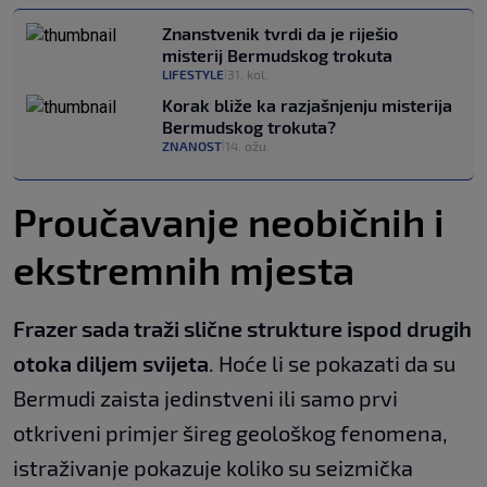
Znanstvenik tvrdi da je riješio
misterij Bermudskog trokuta
LIFESTYLE
31. kol.
|
Korak bliže ka razjašnjenju misterija
Bermudskog trokuta?
ZNANOST
14. ožu.
|
Proučavanje neobičnih i
ekstremnih mjesta
Frazer sada traži slične strukture ispod drugih
otoka diljem svijeta
. Hoće li se pokazati da su
Bermudi zaista jedinstveni ili samo prvi
otkriveni primjer šireg geološkog fenomena,
istraživanje pokazuje koliko su seizmička