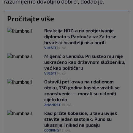
razumijemo dovoljno dobro”, dodao je.
Pročitajte više
Reakcija HDZ-a na protjerivanje
diplomata s Pantovčaka: Za to se
hrvatski branitelji nisu borili
VIJESTI
14. svi.
|
Miljenić o Lendiću: Prisustvo mu nije
uskraćeno kao državnom službeniku,
već kao političaru
VIJESTI
14. svi.
|
Ostavili pet krava na udaljenom
otoku, 130 godina kasnije vratili se
znanstvenici — morali su ukloniti
cijelo krdo
ZNANOST
13. svi.
|
Kad pržite kobasice, u tavu uvijek
stavite jedan sastojak. Puno su
ukusnije i nikad ne pucaju
COOKING
13. svi.
|