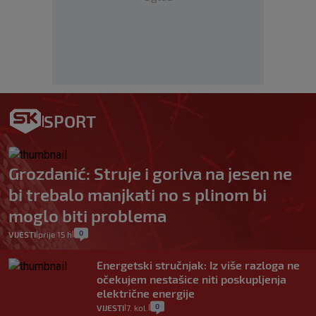
SPORT
Grozdanić: Struje i goriva na jesen ne
bi trebalo manjkati no s plinom bi
moglo biti problema
0
VIJESTI
prije 15 h
|
|
Energetski stručnjak: Iz više razloga ne
očekujem nestašice niti poskupljenja
električne energije
0
VIJESTI
7. kol.
|
|