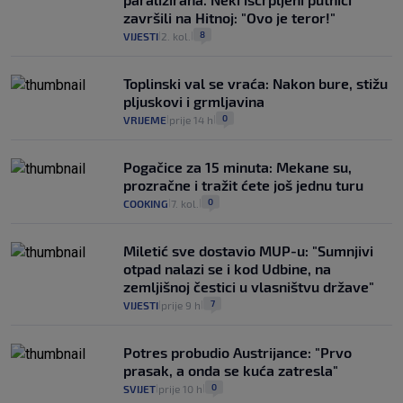
završili na Hitnoj: "Ovo je teror!"
8
VIJESTI
2. kol.
|
|
Toplinski val se vraća: Nakon bure, stižu
pljuskovi i grmljavina
0
VRIJEME
prije 14 h
|
|
Pogačice za 15 minuta: Mekane su,
prozračne i tražit ćete još jednu turu
0
COOKING
7. kol.
|
|
Miletić sve dostavio MUP-u: "Sumnjivi
otpad nalazi se i kod Udbine, na
zemljišnoj čestici u vlasništvu države"
7
VIJESTI
prije 9 h
|
|
Potres probudio Austrijance: "Prvo
prasak, a onda se kuća zatresla"
0
SVIJET
prije 10 h
|
|