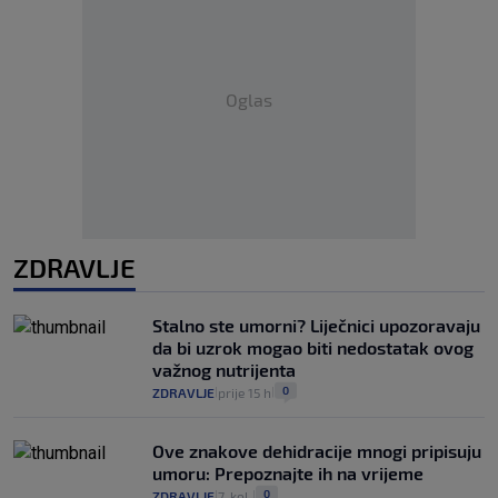
Oglas
ZDRAVLJE
Stalno ste umorni? Liječnici upozoravaju
da bi uzrok mogao biti nedostatak ovog
važnog nutrijenta
0
ZDRAVLJE
prije 15 h
|
|
Ove znakove dehidracije mnogi pripisuju
umoru: Prepoznajte ih na vrijeme
0
ZDRAVLJE
7. kol.
|
|