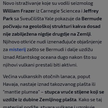
Novo istraživanje koje su vodili seizmolog
William Frazer
iz Carnegie Sciencea i
Jeffrey
Park
sa Sveučilišta Yale pokazuje da
Bermude
počivaju na geološkoj strukturi kakva dosad
nije zabilježena nigdje drugdje na Zemlji
.
Njihovo otkriće nudi iznenađujuće objašnjenje
za
misterij
zašto se Bermudi i dalje uzdižu
iznad Atlantskog oceana dugo nakon što su
njihovi vulkani prestali biti aktivni.
Većina vulkanskih otočnih lanaca, poput
Havaja, nastaje iznad takozvanog plašta ili
“mantle plumea” –
stupca vruće stijene koji se
uzdiže iz dubine Zemljinog plašta
. Kako se taj
materijal podiže, stvara vulkane i uzrokuje