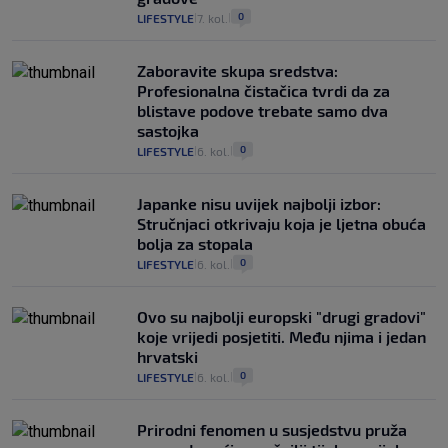
0
LIFESTYLE
7. kol.
|
|
Zaboravite skupa sredstva:
Profesionalna čistačica tvrdi da za
blistave podove trebate samo dva
sastojka
0
LIFESTYLE
6. kol.
|
|
Japanke nisu uvijek najbolji izbor:
Stručnjaci otkrivaju koja je ljetna obuća
bolja za stopala
0
LIFESTYLE
6. kol.
|
|
Ovo su najbolji europski "drugi gradovi"
koje vrijedi posjetiti. Među njima i jedan
hrvatski
0
LIFESTYLE
6. kol.
|
|
Prirodni fenomen u susjedstvu pruža