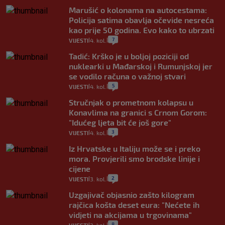
Marušić o kolonama na autocestama:
Policija satima obavlja očevide nesreća
kao prije 50 godina. Evo kako to ubrzati
7
VIJESTI
4. kol.
|
|
Tadić: Krško je u boljoj poziciji od
nuklearki u Mađarskoj i Rumunjskoj jer
se vodilo računa o važnoj stvari
5
VIJESTI
4. kol.
|
|
Stručnjak o prometnom kolapsu u
Konavlima na granici s Crnom Gorom:
"Idućeg ljeta bit će još gore"
3
VIJESTI
4. kol.
|
|
Iz Hrvatske u Italiju može se i preko
mora. Provjerili smo brodske linije i
cijene
2
VIJESTI
3. kol.
|
|
Uzgajivač objasnio zašto kilogram
rajčica košta deset eura: "Nećete ih
vidjeti na akcijama u trgovinama"
8
|
|