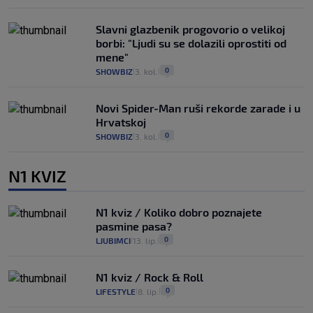
Slavni glazbenik progovorio o velikoj
borbi: "Ljudi su se dolazili oprostiti od
mene"
0
SHOWBIZ
3. kol.
|
|
Novi Spider-Man ruši rekorde zarade i u
Hrvatskoj
0
SHOWBIZ
3. kol.
|
|
N1 KVIZ
N1 kviz / Koliko dobro poznajete
pasmine pasa?
0
LJUBIMCI
13. lip.
|
|
N1 kviz / Rock & Roll
0
LIFESTYLE
8. lip.
|
|