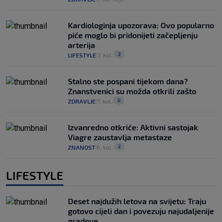
Kardiologinja upozorava: Ovo popularno
piće moglo bi pridonijeti začepljenju
arterija
2
LIFESTYLE
7. kol.
|
|
Stalno ste pospani tijekom dana?
Znanstvenici su možda otkrili zašto
0
ZDRAVLJE
7. kol.
|
|
Izvanredno otkriće: Aktivni sastojak
Viagre zaustavlja metastaze
2
ZNANOST
6. kol.
|
|
LIFESTYLE
Deset najdužih letova na svijetu: Traju
gotovo cijeli dan i povezuju najudaljenije
gradove