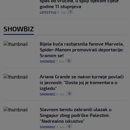
spas od vrućina, u špilji tijekom cijele
godine 11 stupnjeva
1
LIFESTYLE
6. kol.
|
|
SHOWBIZ
Bijela kuća razbjesnila fanove Marvela,
Spider-Manom promovirali deportacije:
Sramim se!
0
SHOWBIZ
7. kol.
|
|
Ariana Grande se nakon turneje povlači
iz javnosti: "Dosta joj je komentara o
izgledu"
0
SHOWBIZ
4. kol.
|
|
Slavnom bendu zabranili ulazak u
Singapur zbog podrške Palestini:
"Nadrealno iskustvo"
0
SHOWBIZ
3. kol.
|
|