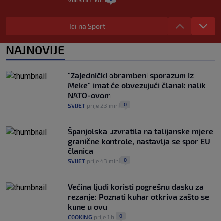
VIJESTI
3. kol.
Selidba je jedno od stresnijih iskustava.
Evo aktualnih cijena i nekoliko savjeta
Idi na Sport
da prođe što lakše i jeftinije
0
VIJESTI
2. kol.
NAJNOVIJE
|
|
Izračunali smo koliko košta putovanje
automobilom na Hvar iz Zagreba, a
"Zajednički obrambeni sporazum iz
koliko iz Osijeka
Meke" imat će obvezujući članak nalik
14
VIJESTI
2. kol.
|
|
NATO-ovom
0
SVIJET
prije 23 min
|
|
Španjolska uzvratila na talijanske mjere
granične kontrole, nastavlja se spor EU
članica
0
SVIJET
prije 43 min
|
|
Većina ljudi koristi pogrešnu dasku za
rezanje: Poznati kuhar otkriva zašto se
kune u ovu
0
COOKING
prije 1 h
|
|