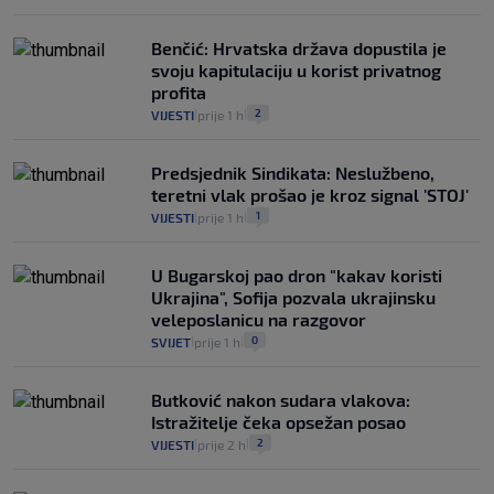
Benčić: Hrvatska država dopustila je
svoju kapitulaciju u korist privatnog
profita
2
VIJESTI
prije 1 h
|
|
Predsjednik Sindikata: Neslužbeno,
teretni vlak prošao je kroz signal 'STOJ'
1
VIJESTI
prije 1 h
|
|
U Bugarskoj pao dron "kakav koristi
Ukrajina", Sofija pozvala ukrajinsku
veleposlanicu na razgovor
0
SVIJET
prije 1 h
|
|
Butković nakon sudara vlakova:
Istražitelje čeka opsežan posao
2
VIJESTI
prije 2 h
|
|