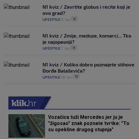
N1 kviz / Zavrtite globus i recite koji je
ovo grad?
0
LIFESTYLE
2. lip.
|
|
N1 kviz / Zmije, meduze, komarci... Tko
je najopasniji?
0
LIFESTYLE
1. lip.
|
|
N1 kviz / Koliko dobro poznajete stihove
Đorđa Balaševića?
11
LIFESTYLE
18. svi.
|
|
Vozačica tuži Mercedes jer ju je
"žigosao" znak poznate tvrtke: "To
su opekline drugog stupnja"