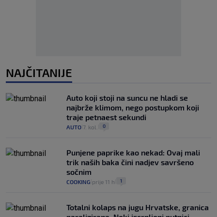
NAJČITANIJE
Auto koji stoji na suncu ne hladi se
najbrže klimom, nego postupkom koji
traje petnaest sekundi
0
AUTO
7. kol.
|
|
Punjene paprike kao nekad: Ovaj mali
trik naših baka čini nadjev savršeno
sočnim
1
COOKING
prije 11 h
|
|
Totalni kolaps na jugu Hrvatske, granica
paralizirana. Neki iscrpljeni putnici