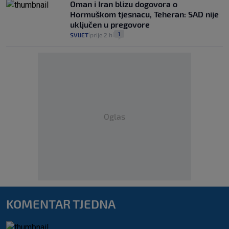
Oman i Iran blizu dogovora o
Hormuškom tjesnacu, Teheran: SAD nije
uključen u pregovore
1
SVIJET
prije 2 h
|
|
Oglas
KOMENTAR TJEDNA