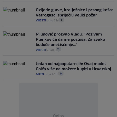
Ozljede glave, kralježnice i prsnog koša:
Vatrogasci spriječili veliki požar
1
VIJESTI
prije 7 h
|
|
Milinović prozvao Vladu: "Pozivam
Plenkovića da me posluša. Za svako
buduće onečišćenje..."
11
VIJESTI
7. kol.
|
|
Jedan od najpopularnijih: Ovaj model
Golfa više ne možete kupiti u Hrvatskoj
0
AUTO
prije 12 h
|
|
Oglas