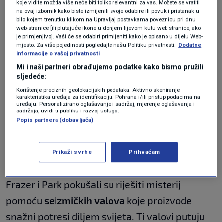
seizmičkih valova
koje vidite možda više neće biti toliko relevantni za vas. Možete se vratiti
na ovaj izbornik kako biste izmijenili svoje odabire ili povukli pristanak u
bilo kojem trenutku klikom na Upravljaj postavkama poveznicu pri dnu
web-stranice [ili plutajuće ikone u donjem lijevom kutu web stranice, ako
Posljednja vulkanska erupcija na Bermudima
je primjenjivo]. Vaši će se odabiri primijeniti kako je opisano u dijelu Web-
mjesto. Za više pojedinosti pogledajte našu Politiku privatnosti.
Dodatne
dogodila se prije više od 30 milijuna godina, a
informacije o vašoj privatnosti
danas nema dokaza o aktivnom uzdizanju
Mi i naši partneri obrađujemo podatke kako bismo pružili
sljedeće:
materijala iz plašta ispod otoka. Ipak, Bermudi
Korištenje preciznih geolokacijskih podataka. Aktivno skeniranje
se i dalje nalaze na velikoj uzvisini,
oko 500
karakteristika uređaja za identifikaciju. Pohrana i/ili pristup podacima na
uređaju. Personalizirano oglašavanje i sadržaj, mjerenje oglašavanja i
metara iznad okolnog oceanskog dna
.
sadržaja, uvidi u publiku i razvoj usluga.
Popis partnera (dobavljača)
Znanstvenike je desetljećima
zbunjivalo kako
je moguće da se ta uzvisina održala bez
Prikaži svrhe
Prihvaćam
vidljivog izvora topline ili potiska iz dubine
.
Frazer i Park pokušali su riješiti misterij
pomoću
seizmičkih valova
koje proizvode
snažni potresi diljem svijeta. Ti valovi putuju