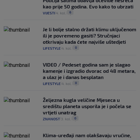
Policija satima obavlja očevide nesreća
kao prije 50 godina. Evo kako to ubrzati
6
VIJESTI
4. kol.
|
|
Je li bolje stalno držati klimu uključenom
ili je povremeno gasiti? Stručnjaci
otkrivaju kada ćete najviše uštedjeti
0
LIFESTYLE
4. kol.
|
|
VIDEO / Pedeset godina sam je slagao
kamenje i izgradio dvorac od 48 metara,
a ulaz je i danas besplatan
0
LIFESTYLE
4. kol.
|
|
Željezna kugla veličine Mjeseca u
središtu planeta usporila je i počela se
vrtjeti unatrag
0
ZNANOST
3. kol.
|
|
Klima-uređaji nam olakšavaju vrućine,