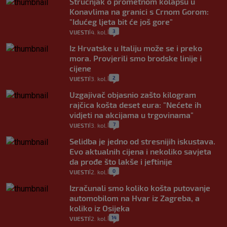
Stručnjak o prometnom kolapsu u
Konavlima na granici s Crnom Gorom:
"Idućeg ljeta bit će još gore"
3
VIJESTI
4. kol.
|
|
Iz Hrvatske u Italiju može se i preko
mora. Provjerili smo brodske linije i
cijene
2
VIJESTI
3. kol.
|
|
Uzgajivač objasnio zašto kilogram
rajčica košta deset eura: "Nećete ih
vidjeti na akcijama u trgovinama"
7
VIJESTI
3. kol.
|
|
Selidba je jedno od stresnijih iskustava.
Evo aktualnih cijena i nekoliko savjeta
da prođe što lakše i jeftinije
0
VIJESTI
2. kol.
|
|
Izračunali smo koliko košta putovanje
automobilom na Hvar iz Zagreba, a
koliko iz Osijeka
14
VIJESTI
2. kol.
|
|