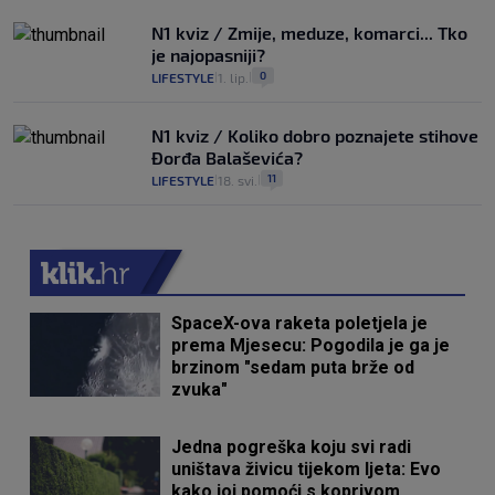
N1 kviz / Zmije, meduze, komarci... Tko
je najopasniji?
0
LIFESTYLE
1. lip.
|
|
N1 kviz / Koliko dobro poznajete stihove
Đorđa Balaševića?
11
LIFESTYLE
18. svi.
|
|
SpaceX-ova raketa poletjela je
prema Mjesecu: Pogodila je ga je
brzinom "sedam puta brže od
zvuka"
Jedna pogreška koju svi radi
uništava živicu tijekom ljeta: Evo
kako joj pomoći s koprivom