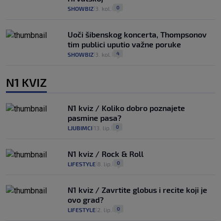
0
SHOWBIZ
3. kol.
|
|
Uoči šibenskog koncerta, Thompsonov
tim publici uputio važne poruke
4
SHOWBIZ
3. kol.
|
|
N1 KVIZ
N1 kviz / Koliko dobro poznajete
pasmine pasa?
0
LJUBIMCI
13. lip.
|
|
N1 kviz / Rock & Roll
0
LIFESTYLE
8. lip.
|
|
N1 kviz / Zavrtite globus i recite koji je
ovo grad?
0
LIFESTYLE
2. lip.
|
|