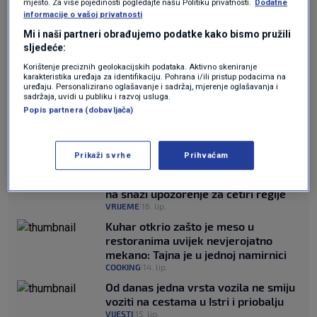
mjesto. Za više pojedinosti pogledajte našu Politiku privatnosti.
Dodatne
Podaci praćenja leta pokazali su da je
informacije o vašoj privatnosti
Mi i naši partneri obrađujemo podatke kako bismo pružili
zrakoplov bio u zraku gotovo dva sata i letio je
sljedeće:
iznad bugarskog zračnog prostora kada se
Korištenje preciznih geolokacijskih podataka. Aktivno skeniranje
karakteristika uređaja za identifikaciju. Pohrana i/ili pristup podacima na
okrenuo blizu obale Crnog mora.
uređaju. Personalizirano oglašavanje i sadržaj, mjerenje oglašavanja i
sadržaja, uvidi u publiku i razvoj usluga.
Popis partnera (dobavljača)
Let je izvorno trebao stići u Hyderabad u 1:20
po lokalnom vremenu u ponedjeljak.
Prikaži svrhe
Prihvaćam
Nevrijeme već zahvatilo dio zemlje,
na snazi upozorenje za četiri regije
VRIJEME
16. lip.
|
Kuhar otkrio zašto je meso u
restoranima uvijek nevjerojatno
mekano: Tajna je u jednoj namirnici
COOKING
14. lip.
|
Od danas jedna vrsta vozila ne smiju
voziti na cestama u Istri i priobalju
VIJESTI
15. lip.
|