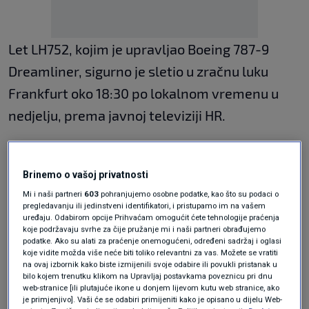
Let LH752, kojim je upravljao Boeing 787-9
Dreamliner, sigurno je sletio u zračnu luku
Frankfurt oko 18:30 po lokalnom vremenu u
nedjelju, prema javnoj televiziji HR.
Vlasti nisu otkrile kako ili gdje je prijetnja
primljena, pozivajući se na istragu koja je u
Brinemo o vašoj privatnosti
tijeku, prenosi
Fenix Magazin
.
Mi i naši partneri
603
pohranjujemo osobne podatke, kao što su podaci o
pregledavanju ili jedinstveni identifikatori, i pristupamo im na vašem
uređaju. Odabirom opcije Prihvaćam omogućit ćete tehnologije praćenja
Prema Fraportu, operateru zračne luke,
koje podržavaju svrhe za čije pružanje mi i naši partneri obrađujemo
podatke. Ako su alati za praćenje onemogućeni, određeni sadržaj i oglasi
otprilike 200 putnika dobilo je krevete u
koje vidite možda više neće biti toliko relevantni za vas. Možete se vratiti
na ovaj izbornik kako biste izmijenili svoje odabire ili povukli pristanak u
tranzitnom prostoru jer su tamo morali ostati
bilo kojem trenutku klikom na Upravljaj postavkama poveznicu pri dnu
web-stranice [ili plutajuće ikone u donjem lijevom kutu web stranice, ako
bez viza. Osigurani su i hrana i piće.
je primjenjivo]. Vaši će se odabiri primijeniti kako je opisano u dijelu Web-