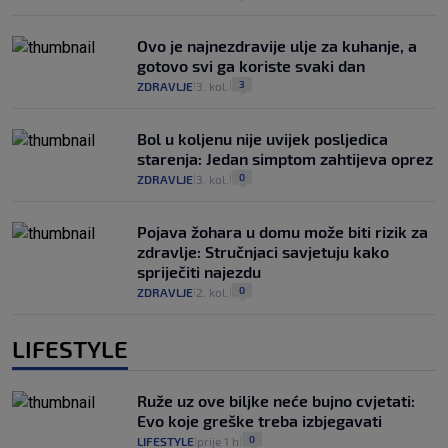
Ovo je najnezdravije ulje za kuhanje, a
gotovo svi ga koriste svaki dan
3
ZDRAVLJE
3. kol.
|
|
Bol u koljenu nije uvijek posljedica
starenja: Jedan simptom zahtijeva oprez
0
ZDRAVLJE
3. kol.
|
|
Pojava žohara u domu može biti rizik za
zdravlje: Stručnjaci savjetuju kako
spriječiti najezdu
0
ZDRAVLJE
2. kol.
|
|
LIFESTYLE
Ruže uz ove biljke neće bujno cvjetati:
Evo koje greške treba izbjegavati
0
LIFESTYLE
prije 1 h
|
|