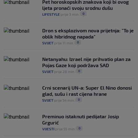
Pet horoskopskih znakova koji bi ovog
ljeta pronaći svoju srodnu dušu
0
LIFESTYLE
prije 3 min.
|
|
Dron s eksplozivom nova prijetnja: "To je
oblik hibridnog napada"
0
SVIJET
prije 11 min.
|
|
Netanyahu: Izrael nije prihvatio plan za
Pojas Gaze koji podržava SAD
0
SVIJET
prije 28 min.
|
|
Crni scenarij UN-a: Super El Nino donosi
glad, sušu i rast cijena hrane
0
SVIJET
prije 54 min.
|
|
Preminuo istaknuti pedijatar Josip
Grgurić
0
VIJESTI
prije 55 min.
|
|