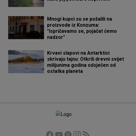
Mnogi kupci su se požalili na
proizvode iz Konzuma:
"Ispričavamo se, pojačat ćemo
nadzor"
Krvavi slapovi na Antarktici
skrivaju tajnu: Otkrili drevni svijet
milijunima godina odsječen od
ostatka planeta