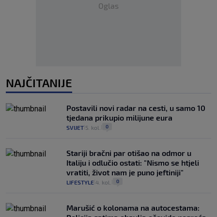
Oglas
NAJČITANIJE
Postavili novi radar na cesti, u samo 10
tjedana prikupio milijune eura
0
SVIJET
5. kol.
|
|
Stariji bračni par otišao na odmor u
Italiju i odlučio ostati: "Nismo se htjeli
vratiti, život nam je puno jeftiniji"
0
LIFESTYLE
4. kol.
|
|
Marušić o kolonama na autocestama: