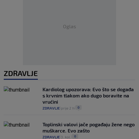
Oglas
ZDRAVLJE
Kardiolog upozorava: Evo što se događa
s krvnim tlakom ako dugo boravite na
vrućini
0
ZDRAVLJE
prije 2 h
|
|
Toplinski valovi jače pogađaju žene nego
muškarce. Evo zašto
0
ZDRAVLJE
3. kol.
|
|