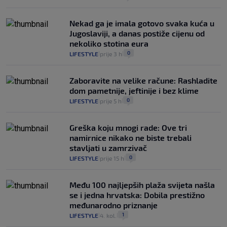
Nekad ga je imala gotovo svaka kuća u
Jugoslaviji, a danas postiže cijenu od
nekoliko stotina eura
0
LIFESTYLE
prije 3 h
|
|
Zaboravite na velike račune: Rashladite
dom pametnije, jeftinije i bez klime
0
LIFESTYLE
prije 5 h
|
|
Greška koju mnogi rade: Ove tri
namirnice nikako ne biste trebali
stavljati u zamrzivač
0
LIFESTYLE
prije 15 h
|
|
Među 100 najljepših plaža svijeta našla
se i jedna hrvatska: Dobila prestižno
međunarodno priznanje
1
LIFESTYLE
4. kol.
|
|