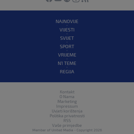
NAJNOVIJE
VIJESTI
SVIJET
SPORT
VRIJEME
N1 TEME
REGIJA
Kontakt
O Nama
Marketing
Impressum
Uvjeti korištenja
Politika privatnosti
RSS
Vaše primjedbe
Member of
United Media
- Copyright 2026