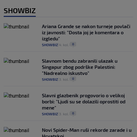
SHOWBIZ
Ariana Grande se nakon turneje povlači
iz javnosti: "Dosta joj je komentara o
izgledu"
0
SHOWBIZ
4. kol.
|
|
Slavnom bendu zabranili ulazak u
Singapur zbog podrške Palestini:
"Nadrealno iskustvo"
0
SHOWBIZ
3. kol.
|
|
Slavni glazbenik progovorio o velikoj
borbi: "Ljudi su se dolazili oprostiti od
mene"
0
SHOWBIZ
3. kol.
|
|
Novi Spider-Man ruši rekorde zarade i u
Hrvatskoj