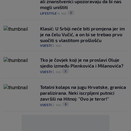
ali znanstvenici upozoravaju da bi nas
mogli uništiti
2
LIFESTYLE
4. kol.
|
|
Klasić: U Srbiji neće biti promjena jer im
je na čelu Vučić, a on bi se trebao prvo
suočiti s vlastitom prošlošću
VIJESTI
5. kol.
|
Tko je čovjek koji je na proslavi Oluje
sjedio između Plenkovića i Milanovića?
2
VIJESTI
5. kol.
|
|
Totalni kolaps na jugu Hrvatske, granica
paralizirana. Neki iscrpljeni putnici
završili na Hitnoj: "Ovo je teror!"
6
VIJESTI
2. kol.
|
|