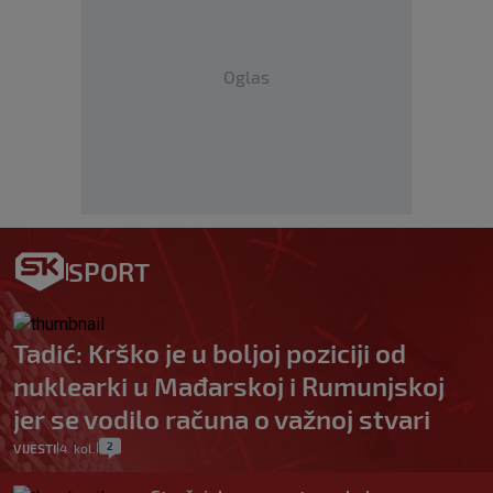
Oglas
SPORT
Tadić: Krško je u boljoj poziciji od
nuklearki u Mađarskoj i Rumunjskoj
jer se vodilo računa o važnoj stvari
2
VIJESTI
4. kol.
|
|