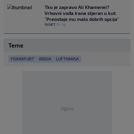
Tko je zapravo Ali Khamenei?
Vrhovni vođa Irana stjeran u kut:
"Preostaje mu malo dobrih opcija"
SVIJET
16. lip.
|
Teme
FRANKFURT
INDIJA
LUFTHANSA
Oglas