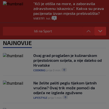
"Kći je otišla na more, a zaboravila
zdravstvenu iskaznicu". Kakva su prava
pacijenata izvan mjesta prebivališta?
1
VIJESTI
1. kol.
|
|
Provjerili smo "što ćemo onda" ako
Plenković na 15 dana ukine mjere: "Ne bi
Idi na Sport
se dogodilo ništa. Vlada se zaljubila u te
intervencije"
NAJNOVIJE
25
VIJESTI
30. srp.
|
|
Analitičar o Mostu: Oni su u yin-yang
Ovaj grad proglašen je kulinarskom
poziciji i imaju drugog najpoznatijeg
prijestolnicom svijeta, a nije daleko od
bravara u povijesti Hrvatske
Hrvatske
16
VIJESTI
30. srp.
|
|
0
COOKING
prije 0 min.
|
|
Ne želite paliti peglu tijekom ljetnih
vrućina? Ovaj trik može pomoći da
odjeća ne izgleda zgužvano
0
LIFESTYLE
prije 1 min.
|
|