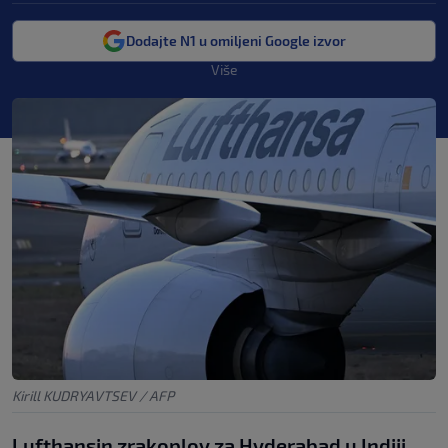
Dodajte N1 u omiljeni Google izvor
Više
Kirill KUDRYAVTSEV / AFP
Lufthansin zrakoplov za Hyderabad u Indiji