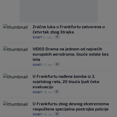
Zračna luka u Frankfurtu zatvorena u
četvrtak zbog štrajka
0
SVIJET
|
6. ožu.
|
VIDEO Drama na jednom od najvećih
europskih aerodroma, tisuće ostale bez
leta
0
SVIJET
|
17. kol.
|
U Frankfurtu nađena bomba iz 2.
svjetskog rata, 20 tisuća ljudi čeka
evakuaciju
0
SVIJET
|
10. lis.
|
U Frankfurtu zbog desnog ekstremizma
raspuštena specijalna postrojba policije
0
SVIJET
|
10. lip.
|