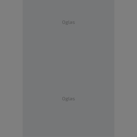
Oglas
Oglas