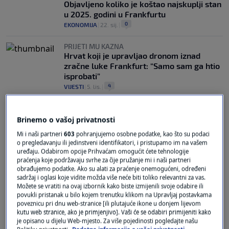
Objavljeno koliko je koštao najskuplji stan
u 2025. godini u Frankfurtu
0
EKONOMIJA
|
22. sij.
|
PRIJETI MU KAZNA
Hrvat koji je upravljao dronom iznad
zračne luke Frankfurt: “Samo sam ga htio
isprobati”
4
VIJESTI
|
5. lis.
|
Brinemo o vašoj privatnosti
Mi i naši partneri
603
pohranjujemo osobne podatke, kao što su podaci
o pregledavanju ili jedinstveni identifikatori, i pristupamo im na vašem
uređaju. Odabirom opcije Prihvaćam omogućit ćete tehnologije
praćenja koje podržavaju svrhe za čije pružanje mi i naši partneri
Oglas
obrađujemo podatke. Ako su alati za praćenje onemogućeni, određeni
sadržaj i oglasi koje vidite možda više neće biti toliko relevantni za vas.
Možete se vratiti na ovaj izbornik kako biste izmijenili svoje odabire ili
povukli pristanak u bilo kojem trenutku klikom na Upravljaj postavkama
poveznicu pri dnu web-stranice [ili plutajuće ikone u donjem lijevom
kutu web stranice, ako je primjenjivo]. Vaši će se odabiri primijeniti kako
je opisano u dijelu Web-mjesto. Za više pojedinosti pogledajte našu