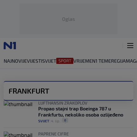
Oglas
NAJNOVIJE
VIJESTI
SVIJET
VRIJEME
N1 TEME
REGIJA
MAG
FRANKFURT
LUFTHANSIN ZRAKOPLOV
Propao stajni trap Boeinga 787 u
Frankfurtu, nekoliko osoba ozlijeđeno
0
SVIJET
|
4. lip.
|
PAPRENE CIFRE