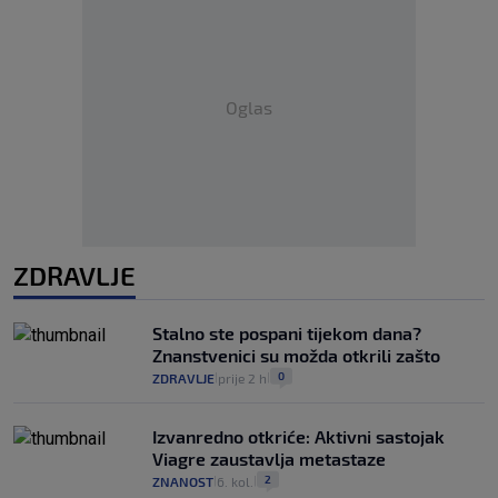
Oglas
ZDRAVLJE
Stalno ste pospani tijekom dana?
Znanstvenici su možda otkrili zašto
0
ZDRAVLJE
prije 2 h
|
|
Izvanredno otkriće: Aktivni sastojak
Viagre zaustavlja metastaze
2
ZNANOST
6. kol.
|
|