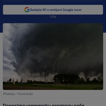
Dodajte N1 u omiljeni Google izvor
Više
PIxabay / Ilustracija
Donosimo vremensku prognozu naše