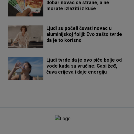
dobar novac sa strane, a ne
morate izlaziti iz kuće
Ljudi su počeli čuvati novac u
aluminijskoj foliji: Evo zašto tvrde
da je to korisno
Ljudi tvrde da je ovo piće bolje od
vode kada su vrućine: Gasi žeđ,
čuva crijeva i daje energiju