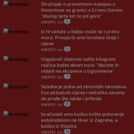
Stručnjak o prometnom kolapsu u
Konavlima na granici s Crnom Gorom:
"Idućeg ljeta bit će još gore"
3
VIJESTI
4. kol.
|
|
Iz Hrvatske u Italiju može se i preko
mora. Provjerili smo brodske linije i
cijene
2
VIJESTI
3. kol.
|
|
Uzgajivač objasnio zašto kilogram
rajčica košta deset eura: "Nećete ih
vidjeti na akcijama u trgovinama"
7
VIJESTI
3. kol.
|
|
Selidba je jedno od stresnijih iskustava.
Evo aktualnih cijena i nekoliko savjeta
da prođe što lakše i jeftinije
0
VIJESTI
2. kol.
|
|
Izračunali smo koliko košta putovanje
automobilom na Hvar iz Zagreba, a
koliko iz Osijeka
14
VIJESTI
2. kol.
|
|