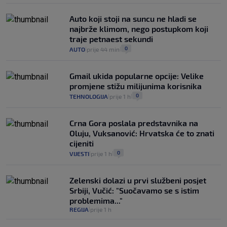
Auto koji stoji na suncu ne hladi se
najbrže klimom, nego postupkom koji
traje petnaest sekundi
0
AUTO
prije 44 min
|
|
Gmail ukida popularne opcije: Velike
promjene stižu milijunima korisnika
0
TEHNOLOGIJA
prije 1 h
|
|
Crna Gora poslala predstavnika na
Oluju, Vuksanović: Hrvatska će to znati
cijeniti
0
VIJESTI
prije 1 h
|
|
Zelenski dolazi u prvi službeni posjet
Srbiji, Vučić: "Suočavamo se s istim
problemima..."
REGIJA
prije 1 h
|