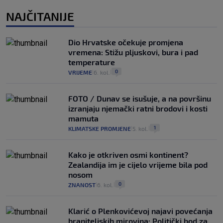
NAJČITANIJE
Dio Hrvatske očekuje promjena
vremena: Stižu pljuskovi, bura i pad
temperature
0
VRIJEME
6. kol.
|
|
FOTO / Dunav se isušuje, a na površinu
izranjaju njemački ratni brodovi i kosti
mamuta
1
KLIMATSKE PROMJENE
5. kol.
|
|
Kako je otkriven osmi kontinent?
Zealandija im je cijelo vrijeme bila pod
nosom
0
ZNANOST
6. kol.
|
|
Klarić o Plenkovićevoj najavi povećanja
braniteljskih mirovina: Politički bod za