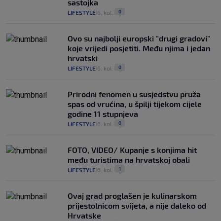
sastojka
0
LIFESTYLE
6. kol.
|
|
Ovo su najbolji europski "drugi gradovi"
koje vrijedi posjetiti. Među njima i jedan
hrvatski
0
LIFESTYLE
6. kol.
|
|
Prirodni fenomen u susjedstvu pruža
spas od vrućina, u špilji tijekom cijele
godine 11 stupnjeva
0
LIFESTYLE
6. kol.
|
|
FOTO, VIDEO/ Kupanje s konjima hit
među turistima na hrvatskoj obali
1
LIFESTYLE
6. kol.
|
|
Ovaj grad proglašen je kulinarskom
prijestolnicom svijeta, a nije daleko od
Hrvatske