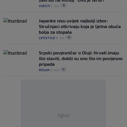
8
VIJESTI
2. kol.
|
|
Japanke nisu uvijek najbolji izbor:
Stručnjaci otkrivaju koja je ljetna obuća
bolja za stopala
0
LIFESTYLE
6. kol.
|
|
Srpski povjesničar o Oluji: Hrvati imaju
što slaviti, dobili su ono što im povijesno
pripada
4
REGIJA
6. kol.
|
|
Oglas