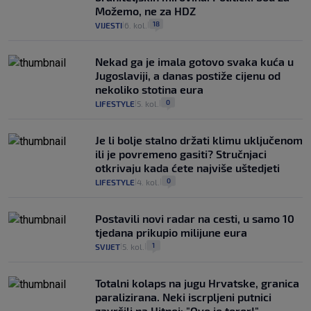
Možemo, ne za HDZ
18
VIJESTI
6. kol.
|
|
Nekad ga je imala gotovo svaka kuća u
Jugoslaviji, a danas postiže cijenu od
nekoliko stotina eura
0
LIFESTYLE
5. kol.
|
|
Je li bolje stalno držati klimu uključenom
ili je povremeno gasiti? Stručnjaci
otkrivaju kada ćete najviše uštedjeti
0
LIFESTYLE
4. kol.
|
|
Postavili novi radar na cesti, u samo 10
tjedana prikupio milijune eura
1
SVIJET
5. kol.
|
|
Totalni kolaps na jugu Hrvatske, granica
paralizirana. Neki iscrpljeni putnici
završili na Hitnoj: "Ovo je teror!"