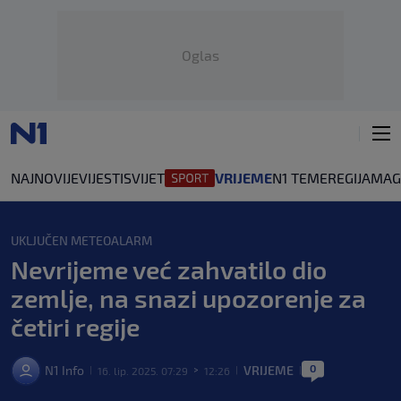
Oglas
NAJNOVIJE
VIJESTI
SVIJET
VRIJEME
N1 TEME
REGIJA
MAG
UKLJUČEN METEOALARM
Nevrijeme već zahvatilo dio
zemlje, na snazi upozorenje za
četiri regije
0
N1 Info
VRIJEME
16. lip. 2025. 07:29
12:26
|
>
|
|