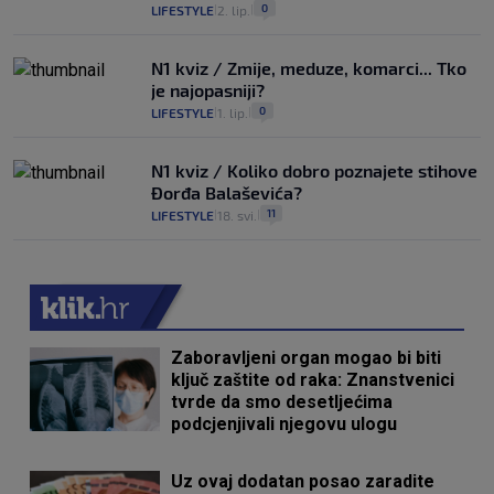
0
LIFESTYLE
2. lip.
|
|
N1 kviz / Zmije, meduze, komarci... Tko
je najopasniji?
0
LIFESTYLE
1. lip.
|
|
N1 kviz / Koliko dobro poznajete stihove
Đorđa Balaševića?
11
LIFESTYLE
18. svi.
|
|
Zaboravljeni organ mogao bi biti
ključ zaštite od raka: Znanstvenici
tvrde da smo desetljećima
podcjenjivali njegovu ulogu
Uz ovaj dodatan posao zaradite