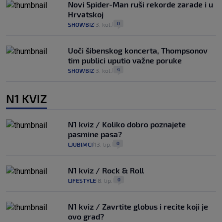
Novi Spider-Man ruši rekorde zarade i u
Hrvatskoj
0
SHOWBIZ
3. kol.
|
|
Uoči šibenskog koncerta, Thompsonov
tim publici uputio važne poruke
4
SHOWBIZ
3. kol.
|
|
N1 KVIZ
N1 kviz / Koliko dobro poznajete
pasmine pasa?
0
LJUBIMCI
13. lip.
|
|
N1 kviz / Rock & Roll
0
LIFESTYLE
8. lip.
|
|
N1 kviz / Zavrtite globus i recite koji je
ovo grad?