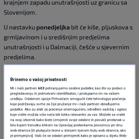
krajnjem zapadu unutrašnjosti uz granicu sa
Slovenijom.
U nastavku
ponedjeljka
bit će kiše, pljuskova s
grmljavinom i u središnjim predjelima
unutrašnjosti i u Dalmaciji, češće u sjevernim
predjelima.
Lokalno je moguće nevrijeme. Na snazi je
Brinemo o vašoj privatnosti
upozorenje putem sustava Meteoalarm za
Mi i naši partneri
603
pohranjujemo osobne podatke, kao što su podaci o
zagrebačku, karlovačku, gospićku i riječku
pregledavanju ili jedinstveni identifikatori, i pristupamo im na vašem
uređaju. Odabirom opcije Prihvaćam omogućit ćete tehnologije praćenja
regiju.
koje podržavaju svrhe za čije pružanje mi i naši partneri obrađujemo
podatke. Ako su alati za praćenje onemogućeni, određeni sadržaj i oglasi
koje vidite možda više neće biti toliko relevantni za vas. Možete se vratiti
Na jugu i istoku zemlje bit će najmanje oborine.
na ovaj izbornik kako biste izmijenili svoje odabire ili povukli pristanak u
Treba računati i na probleme u prometu uslijed
bilo kojem trenutku klikom na Upravljaj postavkama poveznicu pri dnu
web-stranice [ili plutajuće ikone u donjem lijevom kutu web stranice, ako
jakog vjetra, sjeverca i sjeveroistočnjaka u
je primjenjivo]. Vaši će se odabiri primijeniti kako je opisano u dijelu Web-