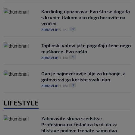
Kardiolog upozorava: Evo što se događa
s krvnim tlakom ako dugo boravite na
vrućini
0
ZDRAVLJE
5. kol.
|
|
Toplinski valovi jače pogađaju žene nego
muškarce. Evo zašto
1
ZDRAVLJE
3. kol.
|
|
Ovo je najnezdravije ulje za kuhanje, a
gotovo svi ga koriste svaki dan
3
ZDRAVLJE
3. kol.
|
|
LIFESTYLE
Zaboravite skupa sredstva:
Profesionalna čistačica tvrdi da za
blistave podove trebate samo dva