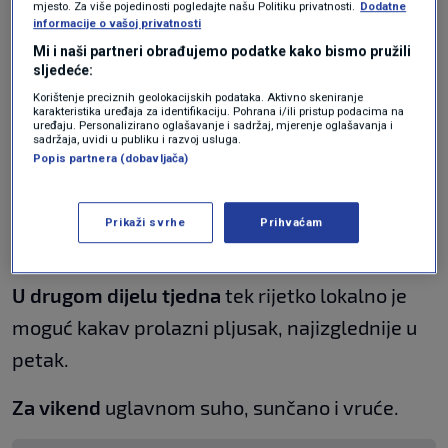
mjesto. Za više pojedinosti pogledajte našu Politiku privatnosti.
Dodatne
unutrašnjosti, bure na moru. Posvuda svježije.
informacije o vašoj privatnosti
Mi i naši partneri obrađujemo podatke kako bismo pružili
Vjetrovito će biti i tijekom
utorka
, i vrlo
sljedeće:
Korištenje preciznih geolokacijskih podataka. Aktivno skeniranje
nestabilno, uz kišu i pljuskove s grmljavinom,
karakteristika uređaja za identifikaciju. Pohrana i/ili pristup podacima na
uređaju. Personalizirano oglašavanje i sadržaj, mjerenje oglašavanja i
osobito duž Jadrana i uz Jadran.
sadržaja, uvidi u publiku i razvoj usluga.
Popis partnera (dobavljača)
Od
srijede
stabilnije, vjetar će slabjeti i u
nastavku tjedna ponovno će biti sve češće
Prikaži svrhe
Prihvaćam
vruće.
U drugom dijelu tjedna
tek rijetko lokalno je
moguć kakav prolazni pljusak, najizglednije u
petak.
Za vikend
uglavnom suho, sunčano i vruće.