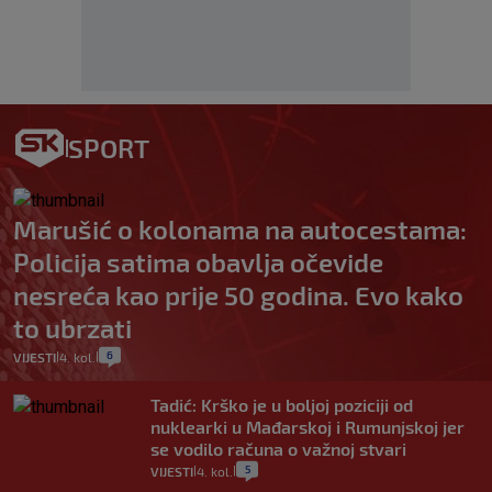
SPORT
Marušić o kolonama na autocestama:
Policija satima obavlja očevide
nesreća kao prije 50 godina. Evo kako
to ubrzati
6
VIJESTI
4. kol.
|
|
Tadić: Krško je u boljoj poziciji od
nuklearki u Mađarskoj i Rumunjskoj jer
se vodilo računa o važnoj stvari
5
VIJESTI
4. kol.
|
|