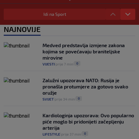
"Kći je otišla na more, a zaboravila
zdravstvenu iskaznicu". Kakva su prava
Idi na Sport
pacijenata izvan mjesta prebivališta?
1
VIJESTI
1. kol.
NAJNOVIJE
|
|
Provjerili smo "što ćemo onda" ako
Plenković na 15 dana ukine mjere: "Ne bi
Medved predstavlja izmjene zakona
se dogodilo ništa. Vlada se zaljubila u te
kojima se povećavaju braniteljske
intervencije"
mirovine
25
VIJESTI
30. srp.
|
|
0
VIJESTI
prije 7 min
|
|
Zalužni upozorava NATO: Rusija je
pronašla protumjere za gotovo svako
oružje
0
SVIJET
prije 34 min
|
|
Kardiologinja upozorava: Ovo popularno
piće moglo bi pridonijeti začepljenju
arterija
0
LIFESTYLE
prije 37 min
|
|