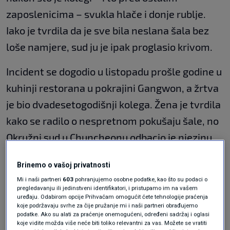
zaposlenicima – svukla hlače i donje rublje.
Iako je tvrdila da je sve bila neslana šala bez
loše namjere, sud ju je ipak proglasio krivom.
Incident se dogodio u listopadu prošle godine u
kuhinji restorana u pokrajini Gangwon, a žrtva
je bio dvadesetogodišnji kolega. Žena je tvrdila
kako se radilo o nespretnom pokušaju šale, no
Okružni sud u Chuncheonu odbacio je njezinu
obranu i odlučio da se ipak radilo o seksualnom
Brinemo o vašoj privatnosti
uznemiravanju.
Mi i naši partneri
603
pohranjujemo osobne podatke, kao što su podaci o
pregledavanju ili jedinstveni identifikatori, i pristupamo im na vašem
Podučavate vožnji dijete ili prijatelja
uređaju. Odabirom opcije Prihvaćam omogućit ćete tehnologije praćenja
koje podržavaju svrhe za čije pružanje mi i naši partneri obrađujemo
na nekom parkiralištu? To može biti
podatke. Ako su alati za praćenje onemogućeni, određeni sadržaj i oglasi
opasna i skupa aktivnost
koje vidite možda više neće biti toliko relevantni za vas. Možete se vratiti
AUTO
10. lip.
|