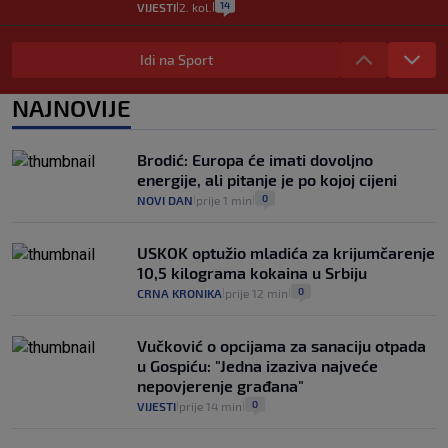
14
VIJESTI
2. kol.
|
|
"Kći je otišla na more, a zaboravila
zdravstvenu iskaznicu". Kakva su prava
Idi na Sport
pacijenata izvan mjesta prebivališta?
1
VIJESTI
1. kol.
NAJNOVIJE
|
|
Provjerili smo "što ćemo onda" ako
Plenković na 15 dana ukine mjere: "Ne bi
Brodić: Europa će imati dovoljno
se dogodilo ništa. Vlada se zaljubila u te
energije, ali pitanje je po kojoj cijeni
intervencije"
0
NOVI DAN
prije 1 min
|
|
25
VIJESTI
30. srp.
|
|
USKOK optužio mladića za krijumčarenje
10,5 kilograma kokaina u Srbiju
0
CRNA KRONIKA
prije 12 min
|
|
Vučković o opcijama za sanaciju otpada
u Gospiću: "Jedna izaziva najveće
nepovjerenje građana"
0
VIJESTI
prije 14 min
|
|