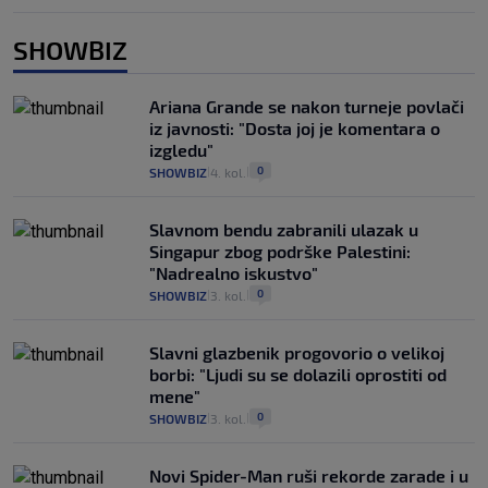
SHOWBIZ
Ariana Grande se nakon turneje povlači
iz javnosti: "Dosta joj je komentara o
izgledu"
0
SHOWBIZ
4. kol.
|
|
Slavnom bendu zabranili ulazak u
Singapur zbog podrške Palestini:
"Nadrealno iskustvo"
0
SHOWBIZ
3. kol.
|
|
Slavni glazbenik progovorio o velikoj
borbi: "Ljudi su se dolazili oprostiti od
mene"
0
SHOWBIZ
3. kol.
|
|
Novi Spider-Man ruši rekorde zarade i u