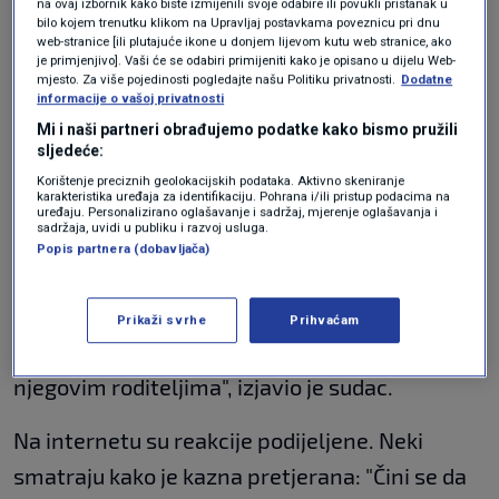
na ovaj izbornik kako biste izmijenili svoje odabire ili povukli pristanak u
bilo kojem trenutku klikom na Upravljaj postavkama poveznicu pri dnu
web-stranice [ili plutajuće ikone u donjem lijevom kutu web stranice, ako
Osuđenoj je izrečena novčana kazna u iznosu
je primjenjivo]. Vaši će se odabiri primijeniti kako je opisano u dijelu Web-
mjesto. Za više pojedinosti pogledajte našu Politiku privatnosti.
Dodatne
od 2,8 milijuna vona (oko 1842 eura), a
informacije o vašoj privatnosti
Mi i naši partneri obrađujemo podatke kako bismo pružili
naloženo joj je i pohađanje osam sati edukacije
sljedeće:
o prevenciji seksualnog nasilja.
Korištenje preciznih geolokacijskih podataka. Aktivno skeniranje
karakteristika uređaja za identifikaciju. Pohrana i/ili pristup podacima na
uređaju. Personalizirano oglašavanje i sadržaj, mjerenje oglašavanja i
Sud je ipak kao olakotne okolnosti uzeo u obzir
sadržaja, uvidi u publiku i razvoj usluga.
Popis partnera (dobavljača)
da žena nema prethodnih prekršaja te da je
pokazala iskreno kajanje.
Prikaži svrhe
Prihvaćam
"Kleknula je kako bi se ispričala muškarcu i
njegovim roditeljima", izjavio je sudac.
Na internetu su reakcije podijeljene. Neki
smatraju kako je kazna pretjerana: "Čini se da