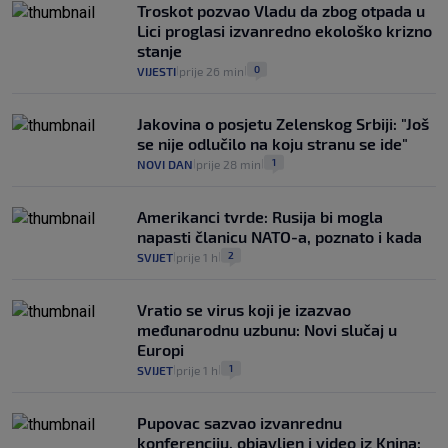
Troskot pozvao Vladu da zbog otpada u
Lici proglasi izvanredno ekološko krizno
stanje
0
VIJESTI
prije 26 min
|
|
Jakovina o posjetu Zelenskog Srbiji: "Još
se nije odlučilo na koju stranu se ide"
1
NOVI DAN
prije 28 min
|
|
Amerikanci tvrde: Rusija bi mogla
napasti članicu NATO-a, poznato i kada
2
SVIJET
prije 1 h
|
|
Vratio se virus koji je izazvao
međunarodnu uzbunu: Novi slučaj u
Europi
1
SVIJET
prije 1 h
|
|
Pupovac sazvao izvanrednu
konferenciju, objavljen i video iz Knina: