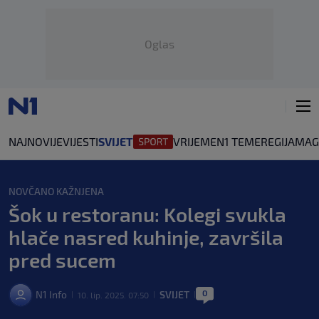
Oglas
NAJNOVIJE
VIJESTI
SVIJET
VRIJEME
N1 TEME
REGIJA
MAG
NOVČANO KAŽNJENA
Šok u restoranu: Kolegi svukla
hlače nasred kuhinje, završila
pred sucem
0
N1 Info
SVIJET
10. lip. 2025. 07:50
|
|
|