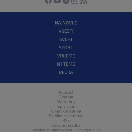
NAJNOVIJE
VIJESTI
SVIJET
SPORT
VRIJEME
N1 TEME
REGIJA
Kontakt
O Nama
Marketing
Impressum
Uvjeti korištenja
Politika privatnosti
RSS
Vaše primjedbe
Member of
United Media
- Copyright 2026