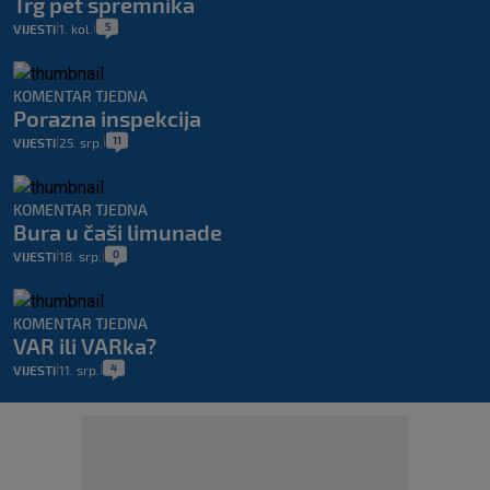
Trg pet spremnika
5
VIJESTI
1. kol.
|
|
KOMENTAR TJEDNA
Porazna inspekcija
11
VIJESTI
25. srp.
|
|
KOMENTAR TJEDNA
Bura u čaši limunade
0
VIJESTI
18. srp.
|
|
KOMENTAR TJEDNA
VAR ili VARka?
4
VIJESTI
11. srp.
|
|