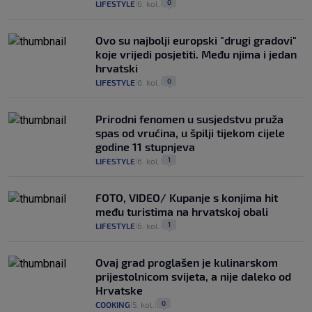
0
LIFESTYLE
6. kol.
|
|
Ovo su najbolji europski "drugi gradovi"
koje vrijedi posjetiti. Među njima i jedan
hrvatski
0
LIFESTYLE
6. kol.
|
|
Prirodni fenomen u susjedstvu pruža
spas od vrućina, u špilji tijekom cijele
godine 11 stupnjeva
1
LIFESTYLE
6. kol.
|
|
FOTO, VIDEO/ Kupanje s konjima hit
među turistima na hrvatskoj obali
1
LIFESTYLE
6. kol.
|
|
Ovaj grad proglašen je kulinarskom
prijestolnicom svijeta, a nije daleko od
Hrvatske
0
COOKING
5. kol.
|
|