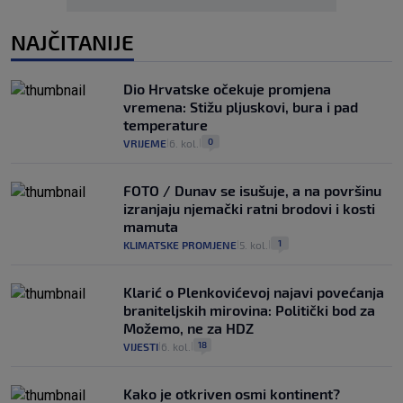
NAJČITANIJE
Dio Hrvatske očekuje promjena
vremena: Stižu pljuskovi, bura i pad
temperature
0
VRIJEME
6. kol.
|
|
FOTO / Dunav se isušuje, a na površinu
izranjaju njemački ratni brodovi i kosti
mamuta
1
KLIMATSKE PROMJENE
5. kol.
|
|
Klarić o Plenkovićevoj najavi povećanja
braniteljskih mirovina: Politički bod za
Možemo, ne za HDZ
18
VIJESTI
6. kol.
|
|
Kako je otkriven osmi kontinent?