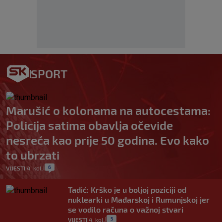
SPORT
Marušić o kolonama na autocestama:
Policija satima obavlja očevide
nesreća kao prije 50 godina. Evo kako
to ubrzati
6
VIJESTI
4. kol.
|
|
Tadić: Krško je u boljoj poziciji od
nuklearki u Mađarskoj i Rumunjskoj jer
se vodilo računa o važnoj stvari
5
VIJESTI
4. kol.
|
|