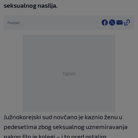
seksualnog nasilja.
Podijeli
Oglas
Južnokorejski sud novčano je kaznio ženu u
pedesetima zbog seksualnog uznemiravanja
nakon što je kolegi – i to pred ostalim