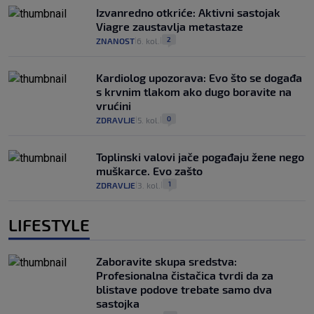
Izvanredno otkriće: Aktivni sastojak
Viagre zaustavlja metastaze
2
ZNANOST
6. kol.
|
|
Kardiolog upozorava: Evo što se događa
s krvnim tlakom ako dugo boravite na
vrućini
0
ZDRAVLJE
5. kol.
|
|
Toplinski valovi jače pogađaju žene nego
muškarce. Evo zašto
1
ZDRAVLJE
3. kol.
|
|
LIFESTYLE
Zaboravite skupa sredstva:
Profesionalna čistačica tvrdi da za
blistave podove trebate samo dva
sastojka