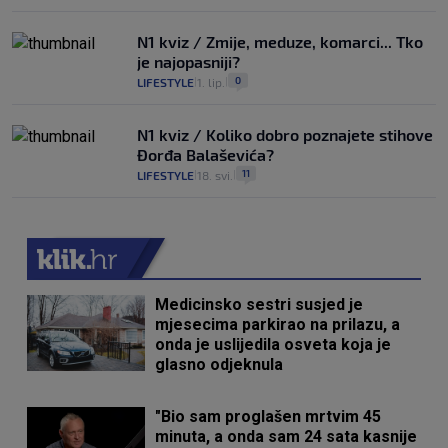
N1 kviz / Zmije, meduze, komarci... Tko
je najopasniji?
0
LIFESTYLE
1. lip.
|
|
N1 kviz / Koliko dobro poznajete stihove
Đorđa Balaševića?
11
LIFESTYLE
18. svi.
|
|
Medicinsko sestri susjed je
mjesecima parkirao na prilazu, a
onda je uslijedila osveta koja je
glasno odjeknula
"Bio sam proglašen mrtvim 45
minuta, a onda sam 24 sata kasnije