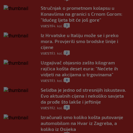
Stručnjak o prometnom kolapsu u
Konavlima na granici s Crnom Gorom:
"Idućeg ljeta bit će još gore"
3
VIJESTI
4. kol.
|
|
Iz Hrvatske u Italiju može se i preko
mora. Provjerili smo brodske linije i
cijene
2
VIJESTI
3. kol.
|
|
Uzgajivač objasnio zašto kilogram
rajčica košta deset eura: "Nećete ih
vidjeti na akcijama u trgovinama"
8
VIJESTI
3. kol.
|
|
Selidba je jedno od stresnijih iskustava.
Evo aktualnih cijena i nekoliko savjeta
da prođe što lakše i jeftinije
0
VIJESTI
2. kol.
|
|
Izračunali smo koliko košta putovanje
automobilom na Hvar iz Zagreba, a
koliko iz Osijeka