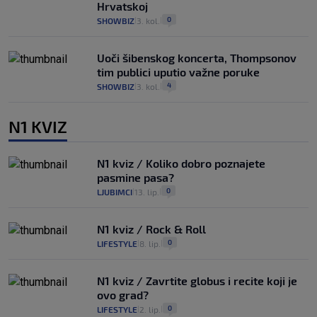
Hrvatskoj
0
SHOWBIZ
3. kol.
|
|
Uoči šibenskog koncerta, Thompsonov
tim publici uputio važne poruke
4
SHOWBIZ
3. kol.
|
|
N1 KVIZ
N1 kviz / Koliko dobro poznajete
pasmine pasa?
0
LJUBIMCI
13. lip.
|
|
N1 kviz / Rock & Roll
0
LIFESTYLE
8. lip.
|
|
N1 kviz / Zavrtite globus i recite koji je
ovo grad?
0
LIFESTYLE
2. lip.
|
|