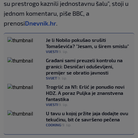
su prestrogo kaznili jednostavnu šalu", stoji u
jednom komentaru, piše BBC, a
prenosi
Dnevnik.hr
.
Je li Nobilo pokušao srušiti
Tomaševića? "Jesam, u širem smislu"
VIJESTI
9. lip.
|
Građani sami preuzeli kontrolu na
granici: Desničari oduševljeni,
premijer se obratio javnosti
SVIJET
9. lip.
|
Trogrlić za N1: Erlić je ponudio novi
HDZ. A poraz Puljka je znanstvena
fantastika
VIJESTI
9. lip.
|
U tavu u kojoj pržite jaja dodajte ovu
tekućinu, bit će savršeno pečena
COOKING
9. lip.
|