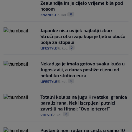
Zealandija im je cijelo vrijeme bila pod
nosom
0
ZNANOST
6. kol.
|
|
Japanke nisu uvijek najbolji izbor:
Stručnjaci otkrivaju koja je ljetna obuća
bolja za stopala
0
LIFESTYLE
6. kol.
|
|
Nekad ga je imala gotovo svaka kuća u
Jugoslaviji, a danas postiže cijenu od
nekoliko stotina eura
0
LIFESTYLE
5. kol.
|
|
Totalni kolaps na jugu Hrvatske, granica
paralizirana. Neki iscrpljeni putnici
završili na Hitnoj: "Ovo je teror!"
8
VIJESTI
2. kol.
|
|
Postavili novi radar na cesti, u samo 10