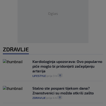
Oglas
ZDRAVLJE
Kardiologinja upozorava: Ovo popularno
piće moglo bi pridonijeti začepljenju
arterija
0
LIFESTYLE
prije 3 h
|
|
Stalno ste pospani tijekom dana?
Znanstvenici su možda otkrili zašto
0
ZDRAVLJE
prije 4 h
|
|