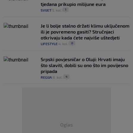
tjedana prikupio milijune eura
1
SVIJET
5. kol.
|
|
Je li bolje stalno držati klimu uključenom
ili je povremeno gasiti? Stručnjaci
otkrivaju kada ćete najviše uštedjeti
0
LIFESTYLE
4. kol.
|
|
Srpski povjesničar o Oluji: Hrvati imaju
što slaviti, dobili su ono što im povijesno
pripada
4
REGIJA
6. kol.
|
|
Oglas