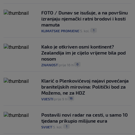
FOTO / Dunav se isušuje, a na površinu
izranjaju njemački ratni brodovi i kosti
mamuta
1
KLIMATSKE PROMJENE
5. kol.
|
|
Kako je otkriven osmi kontinent?
Zealandija im je cijelo vrijeme bila pod
nosom
0
ZNANOST
prije 16 h
|
|
Klarić o Plenkovićevoj najavi povećanja
braniteljskih mirovina: Politički bod za
Možemo, ne za HDZ
16
VIJESTI
prije 9 h
|
|
Postavili novi radar na cesti, u samo 10
tjedana prikupio milijune eura
1
SVIJET
5. kol.
|
|