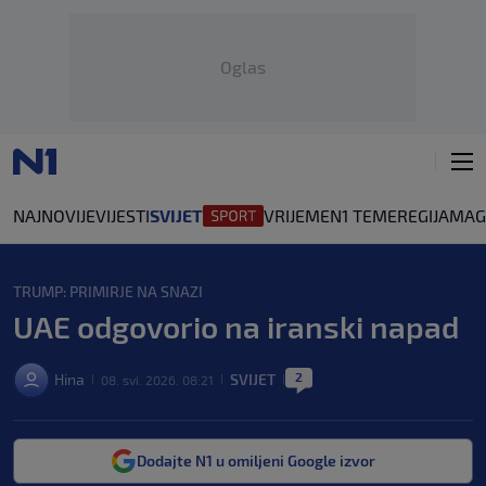
Oglas
NAJNOVIJE
VIJESTI
SVIJET
VRIJEME
N1 TEME
REGIJA
MAG
TRUMP: PRIMIRJE NA SNAZI
UAE odgovorio na iranski napad
2
Hina
SVIJET
08. svi. 2026. 08:21
|
|
|
Dodajte N1 u omiljeni Google izvor