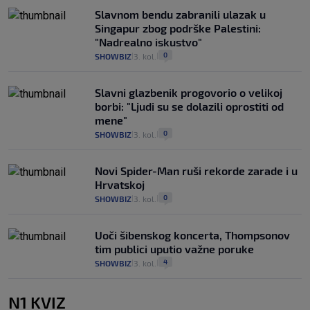
Slavnom bendu zabranili ulazak u
Singapur zbog podrške Palestini:
"Nadrealno iskustvo"
0
SHOWBIZ
3. kol.
|
|
Slavni glazbenik progovorio o velikoj
borbi: "Ljudi su se dolazili oprostiti od
mene"
0
SHOWBIZ
3. kol.
|
|
Novi Spider-Man ruši rekorde zarade i u
Hrvatskoj
0
SHOWBIZ
3. kol.
|
|
Uoči šibenskog koncerta, Thompsonov
tim publici uputio važne poruke
4
SHOWBIZ
3. kol.
|
|
N1 KVIZ