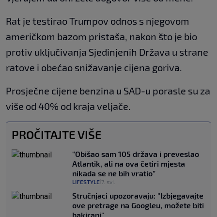
Rat je testirao Trumpov odnos s njegovom
američkom bazom pristaša, nakon što je bio
protiv uključivanja Sjedinjenih Država u strane
ratove i obećao snižavanje cijena goriva.
Prosječne cijene benzina u SAD-u porasle su za
više od 40% od kraja veljače.
PROČITAJTE VIŠE
“Obišao sam 105 država i preveslao
Atlantik, ali na ova četiri mjesta
nikada se ne bih vratio”
LIFESTYLE
7. svi.
|
Stručnjaci upozoravaju: "Izbjegavajte
ove pretrage na Googleu, možete biti
hakirani"