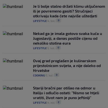
Je li bolje stalno držati klimu uključenom
ili je povremeno gasiti? Stručnjaci
otkrivaju kada ćete najviše uštedjeti
0
LIFESTYLE
4. kol.
|
|
Nekad ga je imala gotovo svaka kuća u
Jugoslaviji, a danas postiže cijenu od
nekoliko stotina eura
0
LIFESTYLE
5. kol.
|
|
Ovaj grad proglašen je kulinarskom
prijestolnicom svijeta, a nije daleko od
Hrvatske
0
COOKING
5. kol.
|
|
Stariji bračni par otišao na odmor u
Italiju i odlučio ostati: "Nismo se htjeli
vratiti, život nam je puno jeftiniji"
2
LIFESTYLE
4. kol.
|
|