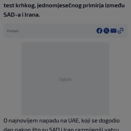
test krhkog, jednomjesečnog primirja između
SAD-a i Irana.
Podijeli
Oglas
O najnovijem napadu na UAE, koji se dogodio
dan nakon što su SAD i Iran razmijenili vatru