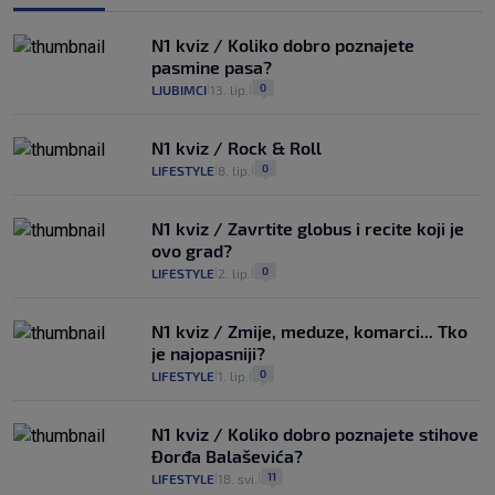
N1 kviz / Koliko dobro poznajete
pasmine pasa?
0
LJUBIMCI
13. lip.
|
|
N1 kviz / Rock & Roll
0
LIFESTYLE
8. lip.
|
|
N1 kviz / Zavrtite globus i recite koji je
ovo grad?
0
LIFESTYLE
2. lip.
|
|
N1 kviz / Zmije, meduze, komarci... Tko
je najopasniji?
0
LIFESTYLE
1. lip.
|
|
N1 kviz / Koliko dobro poznajete stihove
Đorđa Balaševića?
11
LIFESTYLE
18. svi.
|
|