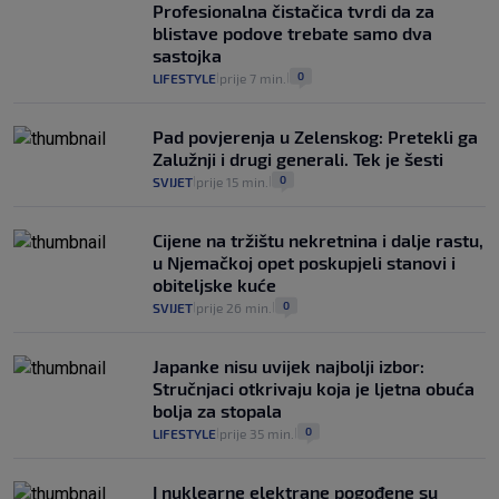
se dogodilo ništa. Vlada se zaljubila u te
Profesionalna čistačica tvrdi da za
intervencije"
blistave podove trebate samo dva
25
VIJESTI
30. srp.
|
|
sastojka
0
LIFESTYLE
prije 7 min.
|
|
Pad povjerenja u Zelenskog: Pretekli ga
Zalužnji i drugi generali. Tek je šesti
0
SVIJET
prije 15 min.
|
|
Cijene na tržištu nekretnina i dalje rastu,
u Njemačkoj opet poskupjeli stanovi i
obiteljske kuće
0
SVIJET
prije 26 min.
|
|
Japanke nisu uvijek najbolji izbor:
Stručnjaci otkrivaju koja je ljetna obuća
bolja za stopala
0
LIFESTYLE
prije 35 min.
|
|
I nuklearne elektrane pogođene su