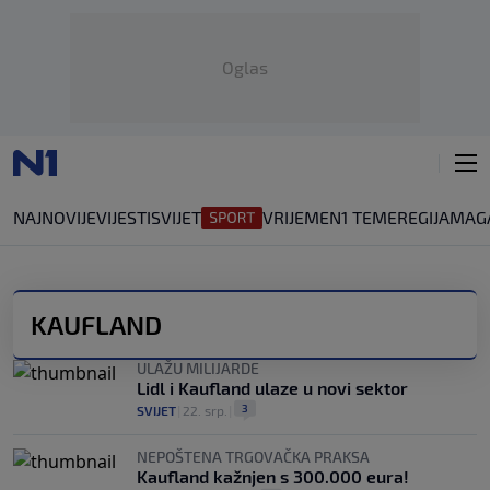
Oglas
NAJNOVIJE
VIJESTI
SVIJET
VRIJEME
N1 TEME
REGIJA
MAG
KAUFLAND
ULAŽU MILIJARDE
Lidl i Kaufland ulaze u novi sektor
3
SVIJET
|
22. srp.
|
NEPOŠTENA TRGOVAČKA PRAKSA
Kaufland kažnjen s 300.000 eura!