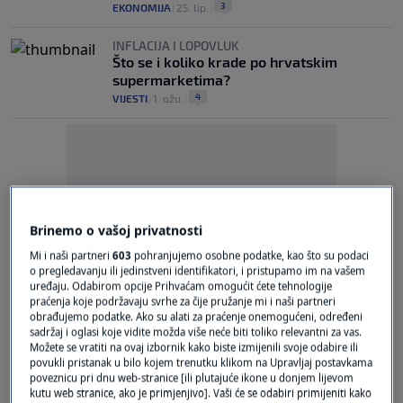
3
EKONOMIJA
|
25. lip.
|
INFLACIJA I LOPOVLUK
Što se i koliko krade po hrvatskim
supermarketima?
4
VIJESTI
|
1. ožu.
|
Brinemo o vašoj privatnosti
Oglas
Mi i naši partneri
603
pohranjujemo osobne podatke, kao što su podaci
o pregledavanju ili jedinstveni identifikatori, i pristupamo im na vašem
uređaju. Odabirom opcije Prihvaćam omogućit ćete tehnologije
praćenja koje podržavaju svrhe za čije pružanje mi i naši partneri
obrađujemo podatke. Ako su alati za praćenje onemogućeni, određeni
sadržaj i oglasi koje vidite možda više neće biti toliko relevantni za vas.
Možete se vratiti na ovaj izbornik kako biste izmijenili svoje odabire ili
OBAVIJEST KUPCIMA
povukli pristanak u bilo kojem trenutku klikom na Upravljaj postavkama
Kaufland povukao proizvod: "Ako ste ga
poveznicu pri dnu web-stranice [ili plutajuće ikone u donjem lijevom
kutu web stranice, ako je primjenjivo]. Vaši će se odabiri primijeniti kako
kupili, nemojte ga konzumirati"