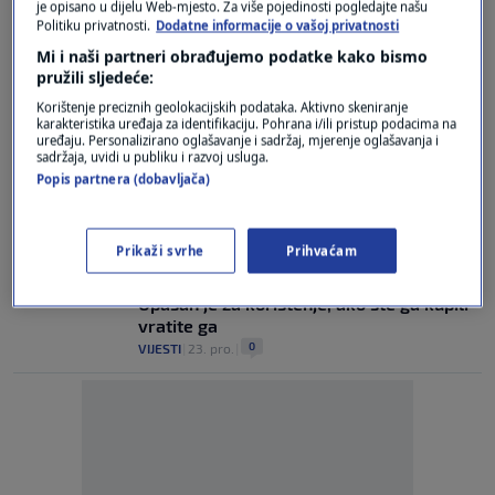
je opisano u dijelu Web-mjesto. Za više pojedinosti pogledajte našu
1
VIJESTI
|
17. velj.
|
Politiku privatnosti.
Dodatne informacije o vašoj privatnosti
Mi i naši partneri obrađujemo podatke kako bismo
USKORO U NJEMAČKOJ...
pružili sljedeće:
Kaufland uvodi promjenu za kupce
0
EKONOMIJA
|
29. sij.
|
Korištenje preciznih geolokacijskih podataka. Aktivno skeniranje
karakteristika uređaja za identifikaciju. Pohrana i/ili pristup podacima na
uređaju. Personalizirano oglašavanje i sadržaj, mjerenje oglašavanja i
EVO KAKO ĆEMO KUPOVATI
sadržaja, uvidi u publiku i razvoj usluga.
Njemački Lidl i Kaufland uvode velike
Popis partnera (dobavljača)
promjene. Što se mijenja?
4
EKONOMIJA
|
28. sij.
|
Prikaži svrhe
Prihvaćam
OBAVIJEST POTROŠAČIMA
Povlači se popularni kuhinjski uređaj:
Opasan je za korištenje, ako ste ga kupili -
vratite ga
0
VIJESTI
|
23. pro.
|