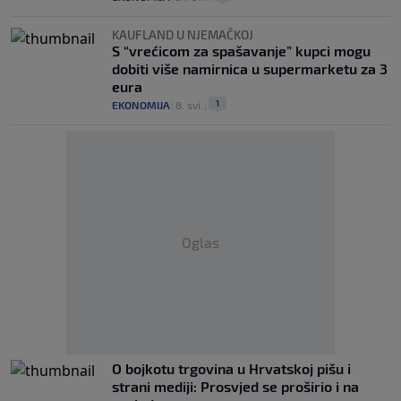
KAUFLAND U NJEMAČKOJ
S “vrećicom za spašavanje” kupci mogu
dobiti više namirnica u supermarketu za 3
eura
1
EKONOMIJA
|
8. svi.
|
Oglas
O bojkotu trgovina u Hrvatskoj pišu i
strani mediji: Prosvjed se proširio i na