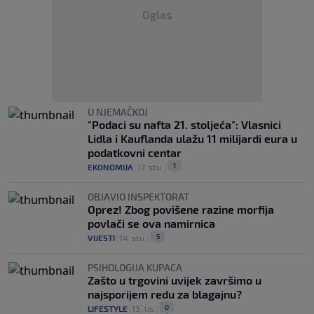
Oglas
U NJEMAČKOJ
"Podaci su nafta 21. stoljeća": Vlasnici
Lidla i Kauflanda ulažu 11 milijardi eura u
podatkovni centar
1
EKONOMIJA
|
17. stu.
|
OBJAVIO INSPEKTORAT
Oprez! Zbog povišene razine morfija
povlači se ova namirnica
5
VIJESTI
|
14. stu.
|
PSIHOLOGIJA KUPACA
Zašto u trgovini uvijek završimo u
najsporijem redu za blagajnu?
0
LIFESTYLE
|
13. lis.
|