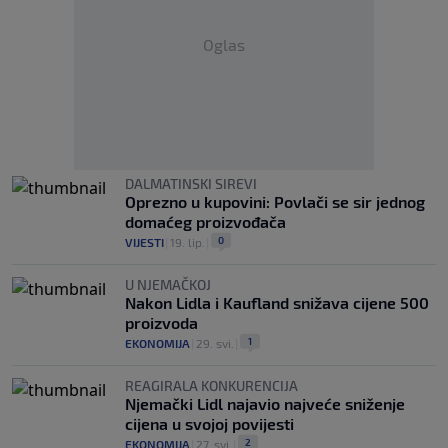
Oglas
DALMATINSKI SIREVI
Oprezno u kupovini: Povlači se sir jednog
domaćeg proizvođača
0
VIJESTI
|
19. lip.
|
U NJEMAČKOJ
Nakon Lidla i Kaufland snižava cijene 500
proizvoda
1
EKONOMIJA
|
29. svi.
|
REAGIRALA KONKURENCIJA
Njemački Lidl najavio najveće sniženje
cijena u svojoj povijesti
2
EKONOMIJA
|
27. svi.
|