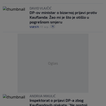
DAVID VLAJČIĆ
DP-ov ministar o bizarnoj prijavi protiv
Kauflanda: Žao mi je što je otišlo u
pogrešnom smjeru
4
VIJESTI
|
17. srp.
|
Oglas
ANDRIJA MIKULIĆ
Inspektorat o prijavi DP-a zbog
Kauflandovih plakata: "Ne postoji