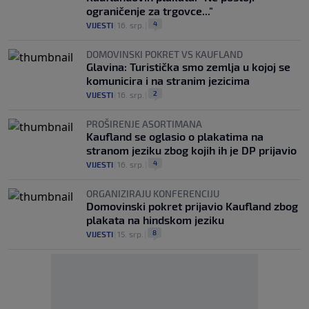
ograničenje za trgovce..."
4
VIJESTI
|
16. srp.
|
DOMOVINSKI POKRET VS KAUFLAND
Glavina: Turistička smo zemlja u kojoj se
komunicira i na stranim jezicima
2
VIJESTI
|
16. srp.
|
PROŠIRENJE ASORTIMANA
Kaufland se oglasio o plakatima na
stranom jeziku zbog kojih ih je DP prijavio
4
VIJESTI
|
16. srp.
|
ORGANIZIRAJU KONFERENCIJU
Domovinski pokret prijavio Kaufland zbog
plakata na hindskom jeziku
8
VIJESTI
|
15. srp.
|