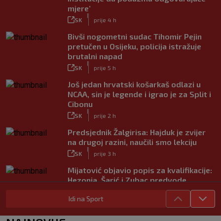
mjere’
|
SK
prije 4 h
Bivši nogometni sudac Tihomir Pejin
pretučen u Osijeku, policija istražuje
brutalni napad
|
SK
prije 5 h
Još jedan hrvatski košarkaš odlazi u
NCAA, sin je legende i igrao je za Split i
Cibonu
|
SK
prije 2 h
Predsjednik Žalgirisa: Hajduk je zvijer
na drugoj razini, naučili smo lekciju
|
SK
prije 3 h
Mijatović objavio popis za kvalifikacije:
Hezonja, Šarić i Zubac predvode
Hrvatsku
Idi na Sport
|
SK
prije 4 h
Benfica ponovno želi Šutala?