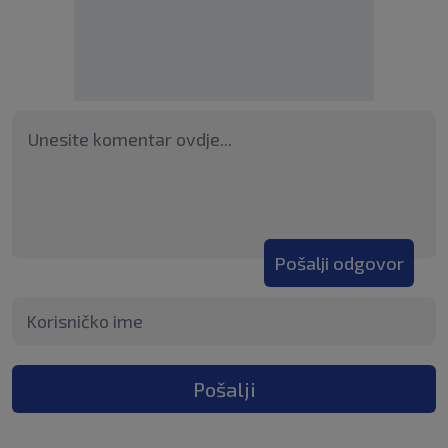
Pošalji odgovor
Pošalji