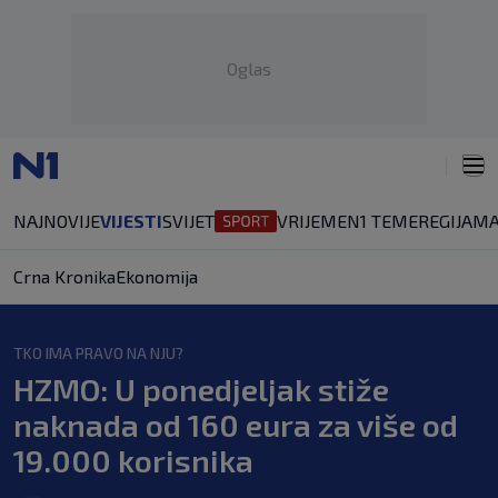
Oglas
NAJNOVIJE
VIJESTI
SVIJET
VRIJEME
N1 TEME
REGIJA
MA
Crna Kronika
Ekonomija
TKO IMA PRAVO NA NJU?
HZMO: U ponedjeljak stiže
naknada od 160 eura za više od
19.000 korisnika