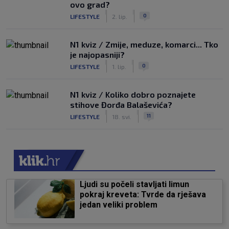
ovo grad?
|
|
0
LIFESTYLE
2. lip.
N1 kviz / Zmije, meduze, komarci... Tko
je najopasniji?
|
|
0
LIFESTYLE
1. lip.
N1 kviz / Koliko dobro poznajete
stihove Đorđa Balaševića?
|
|
11
LIFESTYLE
18. svi.
Ljudi su počeli stavljati limun
pokraj kreveta: Tvrde da rješava
jedan veliki problem