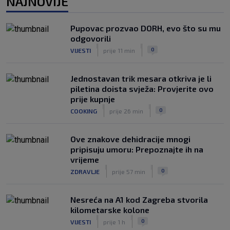
NAJNOVIJE
Portugalci tvrde da je hrvatski stoper
među glavnim željama
|
Pupovac prozvao DORH, evo što su mu
SK
prije 7 h
odgovorili
Znate li kad je Hajduk u Europi zadnji
|
|
0
VIJESTI
prije 11 min
put dao pet golova? Igrali su Vlašić i
Balić, a trener je bio Burić
|
Jednostavan trik mesara otkriva je li
SK
prije 8 h
piletina doista svježa: Provjerite ovo
prije kupnje
|
|
0
COOKING
prije 26 min
Ove znakove dehidracije mnogi
pripisuju umoru: Prepoznajte ih na
vrijeme
|
|
0
ZDRAVLJE
prije 57 min
Nesreća na A1 kod Zagreba stvorila
kilometarske kolone
|
|
0
VIJESTI
prije 1 h