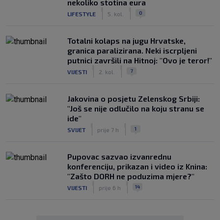
nekoliko stotina eura
|
|
0
LIFESTYLE
5. kol.
Totalni kolaps na jugu Hrvatske,
granica paralizirana. Neki iscrpljeni
putnici završili na Hitnoj: "Ovo je teror!"
|
|
7
VIJESTI
2. kol.
Jakovina o posjetu Zelenskog Srbiji:
"Još se nije odlučilo na koju stranu se
ide"
|
|
1
SVIJET
prije 7 h
Pupovac sazvao izvanrednu
konferenciju, prikazan i video iz Knina:
"Zašto DORH ne poduzima mjere?"
|
|
14
VIJESTI
prije 6 h