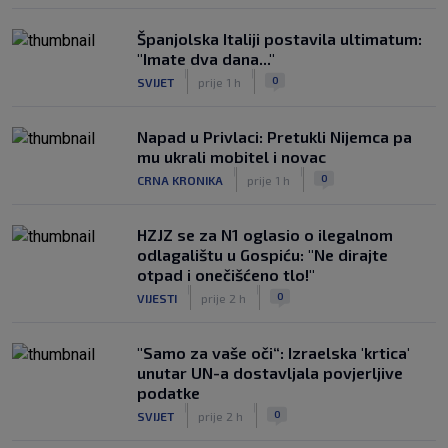
Španjolska Italiji postavila ultimatum:
"Imate dva dana..."
|
|
0
SVIJET
prije 1 h
Napad u Privlaci: Pretukli Nijemca pa
mu ukrali mobitel i novac
|
|
0
CRNA KRONIKA
prije 1 h
HZJZ se za N1 oglasio o ilegalnom
odlagalištu u Gospiću: "Ne dirajte
otpad i onečišćeno tlo!"
|
|
0
VIJESTI
prije 2 h
"Samo za vaše oči“: Izraelska 'krtica'
unutar UN-a dostavljala povjerljive
podatke
|
|
0
SVIJET
prije 2 h