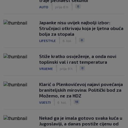
traje petnaest sekundi
|
|
0
AUTO
prije 8 h
Japanke nisu uvijek najbolji izbor:
Stručnjaci otkrivaju koja je ljetna obuća
bolja za stopala
|
|
0
LIFESTYLE
6. kol.
Stiže kratko osvježenje, a onda novi
toplinski val i rast temperatura
|
|
0
VRIJEME
prije 9 h
Klarić o Plenkovićevoj najavi povećanja
braniteljskih mirovina: Politički bod za
Možemo, ne za HDZ
|
|
18
VIJESTI
6. kol.
Nekad ga je imala gotovo svaka kuća u
Jugoslaviji, a danas postiže cijenu od