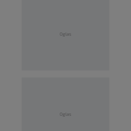
Oglas
Oglas