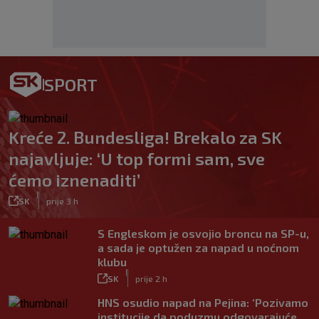
SPORT
Kreće 2. Bundesliga! Brekalo za SK
najavljuje: ‘U top formi sam, sve
ćemo iznenaditi’
|
SK
prije 3 h
S Engleskom je osvojio broncu na SP-u,
a sada je optužen za napad u noćnom
klubu
|
SK
prije 2 h
HNS osudio napad na Pejina: ‘Pozivamo
institucije da poduzmu odgovarajuće