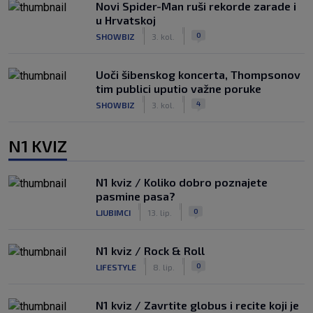
Novi Spider-Man ruši rekorde zarade i
u Hrvatskoj
|
|
0
SHOWBIZ
3. kol.
Uoči šibenskog koncerta, Thompsonov
tim publici uputio važne poruke
|
|
4
SHOWBIZ
3. kol.
N1 KVIZ
N1 kviz / Koliko dobro poznajete
pasmine pasa?
|
|
0
LJUBIMCI
13. lip.
N1 kviz / Rock & Roll
|
|
0
LIFESTYLE
8. lip.
N1 kviz / Zavrtite globus i recite koji je