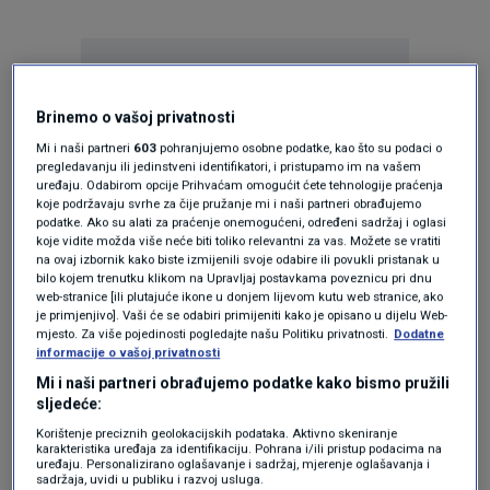
Brinemo o vašoj privatnosti
Mi i naši partneri
603
pohranjujemo osobne podatke, kao što su podaci o
pregledavanju ili jedinstveni identifikatori, i pristupamo im na vašem
Oglas
uređaju. Odabirom opcije Prihvaćam omogućit ćete tehnologije praćenja
koje podržavaju svrhe za čije pružanje mi i naši partneri obrađujemo
podatke. Ako su alati za praćenje onemogućeni, određeni sadržaj i oglasi
koje vidite možda više neće biti toliko relevantni za vas. Možete se vratiti
na ovaj izbornik kako biste izmijenili svoje odabire ili povukli pristanak u
bilo kojem trenutku klikom na Upravljaj postavkama poveznicu pri dnu
web-stranice [ili plutajuće ikone u donjem lijevom kutu web stranice, ako
je primjenjivo]. Vaši će se odabiri primijeniti kako je opisano u dijelu Web-
mjesto. Za više pojedinosti pogledajte našu Politiku privatnosti.
Dodatne
informacije o vašoj privatnosti
Mi i naši partneri obrađujemo podatke kako bismo pružili
sljedeće:
Korištenje preciznih geolokacijskih podataka. Aktivno skeniranje
Oglas
karakteristika uređaja za identifikaciju. Pohrana i/ili pristup podacima na
uređaju. Personalizirano oglašavanje i sadržaj, mjerenje oglašavanja i
sadržaja, uvidi u publiku i razvoj usluga.