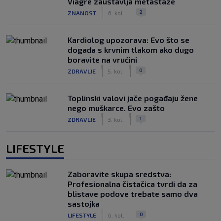
Viagre zaustavlja metastaze
|
|
2
ZNANOST
6. kol.
Kardiolog upozorava: Evo što se
događa s krvnim tlakom ako dugo
boravite na vrućini
|
|
0
ZDRAVLJE
5. kol.
Toplinski valovi jače pogađaju žene
nego muškarce. Evo zašto
|
|
1
ZDRAVLJE
3. kol.
LIFESTYLE
Zaboravite skupa sredstva:
Profesionalna čistačica tvrdi da za
blistave podove trebate samo dva
sastojka
|
|
0
LIFESTYLE
6. kol.