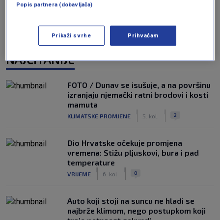
Popis partnera (dobavljača)
Prikaži svrhe
Prihvaćam
NAJČITANIJE
FOTO / Dunav se isušuje, a na površinu
izranjaju njemački ratni brodovi i kosti
mamuta
|
|
2
KLIMATSKE PROMJENE
5. kol.
Dio Hrvatske očekuje promjena
vremena: Stižu pljuskovi, bura i pad
temperature
|
|
0
VRIJEME
6. kol.
Auto koji stoji na suncu ne hladi se
najbrže klimom, nego postupkom koji