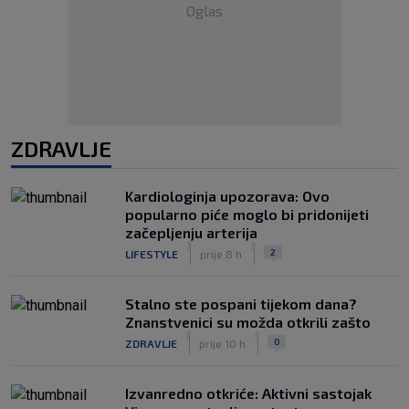
Oglas
ZDRAVLJE
Kardiologinja upozorava: Ovo
popularno piće moglo bi pridonijeti
začepljenju arterija
|
|
2
LIFESTYLE
prije 8 h
Stalno ste pospani tijekom dana?
Znanstvenici su možda otkrili zašto
|
|
0
ZDRAVLJE
prije 10 h
Izvanredno otkriće: Aktivni sastojak