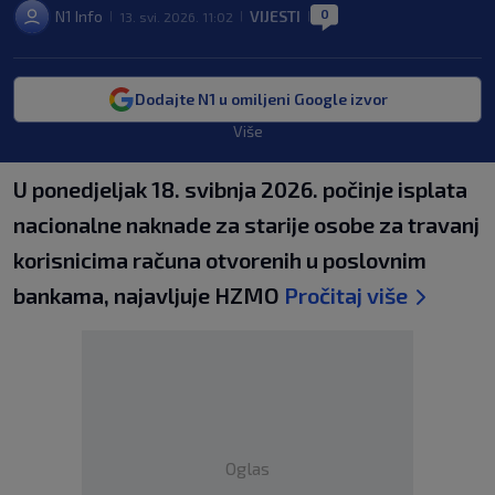
0
N1 Info
VIJESTI
13. svi. 2026. 11:02
|
|
|
Dodajte N1 u omiljeni Google izvor
Više
U ponedjeljak 18. svibnja 2026. počinje isplata
nacionalne naknade za starije osobe za travanj
korisnicima računa otvorenih u poslovnim
bankama, najavljuje HZMO
Pročitaj više
Oglas