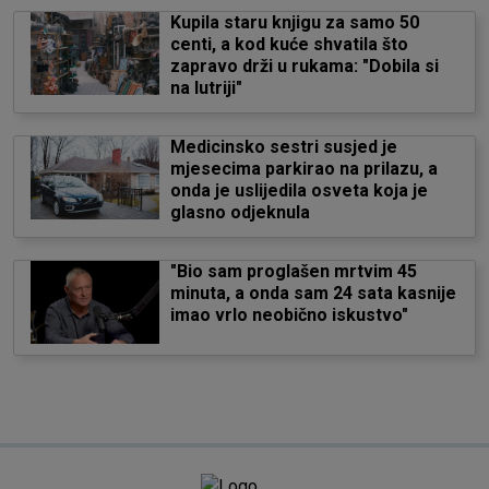
Kupila staru knjigu za samo 50
centi, a kod kuće shvatila što
zapravo drži u rukama: "Dobila si
na lutriji"
Medicinsko sestri susjed je
mjesecima parkirao na prilazu, a
onda je uslijedila osveta koja je
glasno odjeknula
"Bio sam proglašen mrtvim 45
minuta, a onda sam 24 sata kasnije
imao vrlo neobično iskustvo"