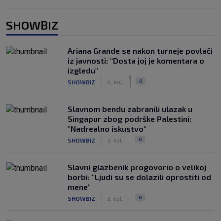
SHOWBIZ
Ariana Grande se nakon turneje povlači
iz javnosti: "Dosta joj je komentara o
izgledu"
|
|
0
SHOWBIZ
4. kol.
Slavnom bendu zabranili ulazak u
Singapur zbog podrške Palestini:
"Nadrealno iskustvo"
|
|
0
SHOWBIZ
3. kol.
Slavni glazbenik progovorio o velikoj
borbi: "Ljudi su se dolazili oprostiti od
mene"
|
|
0
SHOWBIZ
3. kol.