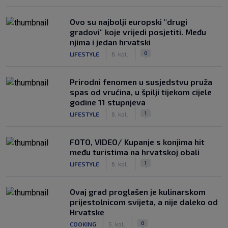
Ovo su najbolji europski "drugi
gradovi" koje vrijedi posjetiti. Među
njima i jedan hrvatski
|
|
0
LIFESTYLE
6. kol.
Prirodni fenomen u susjedstvu pruža
spas od vrućina, u špilji tijekom cijele
godine 11 stupnjeva
|
|
1
LIFESTYLE
6. kol.
FOTO, VIDEO/ Kupanje s konjima hit
među turistima na hrvatskoj obali
|
|
1
LIFESTYLE
6. kol.
Ovaj grad proglašen je kulinarskom
prijestolnicom svijeta, a nije daleko od
Hrvatske
|
|
0
COOKING
5. kol.