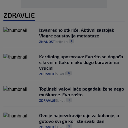
ZDRAVLJE
Izvanredno otkriće: Aktivni sastojak
Viagre zaustavlja metastaze
1
ZNANOST
prije 1 h
|
|
Kardiolog upozorava: Evo što se događa
s krvnim tlakom ako dugo boravite na
vrućini
0
ZDRAVLJE
5. kol.
|
|
Toplinski valovi jače pogađaju žene nego
muškarce. Evo zašto
1
ZDRAVLJE
3. kol.
|
|
Ovo je najnezdravije ulje za kuhanje, a
gotovo svi ga koriste svaki dan
3
ZDRAVLJE
3. kol.
|
|