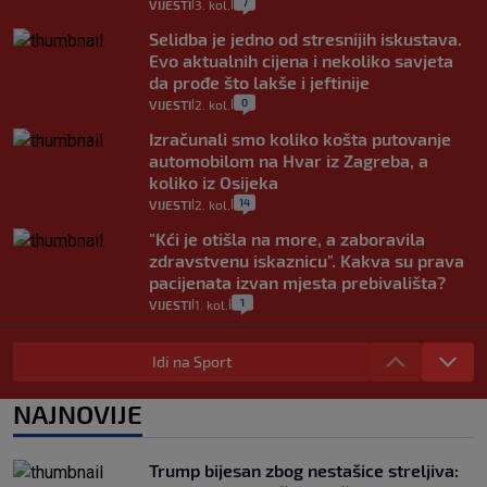
7
VIJESTI
3. kol.
|
|
Selidba je jedno od stresnijih iskustava.
Evo aktualnih cijena i nekoliko savjeta
da prođe što lakše i jeftinije
0
VIJESTI
2. kol.
|
|
Izračunali smo koliko košta putovanje
automobilom na Hvar iz Zagreba, a
koliko iz Osijeka
14
VIJESTI
2. kol.
|
|
"Kći je otišla na more, a zaboravila
zdravstvenu iskaznicu". Kakva su prava
pacijenata izvan mjesta prebivališta?
1
VIJESTI
1. kol.
|
|
Provjerili smo "što ćemo onda" ako
Plenković na 15 dana ukine mjere: "Ne bi
Idi na Sport
se dogodilo ništa. Vlada se zaljubila u te
intervencije"
NAJNOVIJE
25
VIJESTI
30. srp.
|
|
Analitičar o Mostu: Oni su u yin-yang
Trump bijesan zbog nestašice streljiva:
poziciji i imaju drugog najpoznatijeg