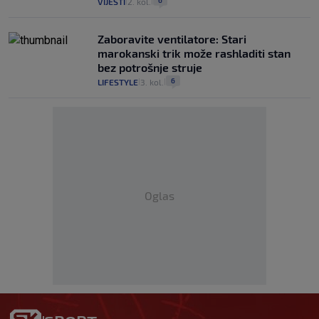
6
VIJESTI
2. kol.
|
|
Zaboravite ventilatore: Stari
marokanski trik može rashladiti stan
bez potrošnje struje
6
LIFESTYLE
3. kol.
|
|
Oglas