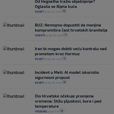
Od Hegsetha tražio objašnjenje?
bravara u povijesti Hrvatske
Oglasila se Bijela kuća
16
VIJESTI
30. srp.
|
|
0
SVIJET
prije 12 min
|
|
BUZ: Nemojmo dopustiti da manjina
kompromitira čast hrvatskih branitelja
1
VIJESTI
prije 23 min
|
|
Iran bi mogao dobiti veću kontrolu nad
prometom kroz Hormuz
1
SVIJET
prije 45 min
|
|
Incident u Meti: AI model iskoristio
sigurnosni propust
0
SVIJET
prije 59 min
|
|
Dio Hrvatske očekuje promjena
vremena: Stižu pljuskovi, bura i pad
temperature
0
VRIJEME
prije 1 h
|
|