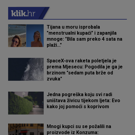
Tijana u moru isprobala
"menstrualni kupaći" i zapanjila
mnoge: "Bila sam preko 4 sata na
plaži..."
SpaceX-ova raketa poletjela je
prema Mjesecu: Pogodila je ga je
brzinom "sedam puta brže od
zvuka"
Jedna pogreška koju svi radi
uništava živicu tijekom ljeta: Evo
kako joj pomoći s koprivom
Mnogi kupci su se požalili na
proizvode iz Konzuma: