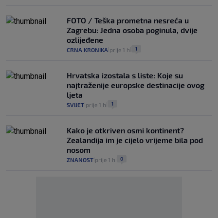
FOTO / Teška prometna nesreća u
Zagrebu: Jedna osoba poginula, dvije
ozlijeđene
1
CRNA KRONIKA
prije 1 h
|
|
Hrvatska izostala s liste: Koje su
najtraženije europske destinacije ovog
ljeta
1
SVIJET
prije 1 h
|
|
Kako je otkriven osmi kontinent?
Zealandija im je cijelo vrijeme bila pod
nosom
0
ZNANOST
prije 1 h
|
|