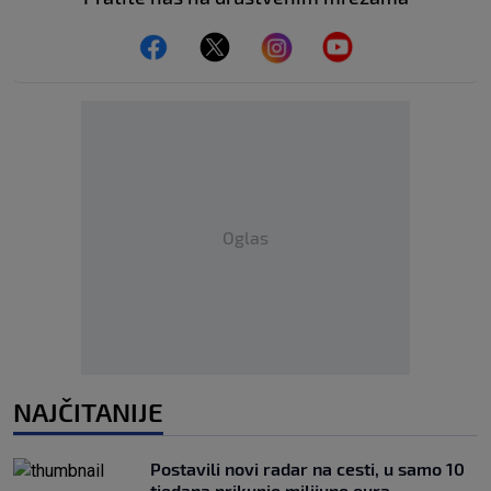
Oglas
NAJČITANIJE
Postavili novi radar na cesti, u samo 10
tjedana prikupio milijune eura