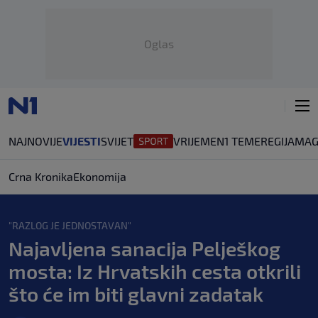
Oglas
NAJNOVIJE
VIJESTI
SVIJET
VRIJEME
N1 TEME
REGIJA
MAG
Crna Kronika
Ekonomija
"RAZLOG JE JEDNOSTAVAN"
Najavljena sanacija Pelješkog
mosta: Iz Hrvatskih cesta otkrili
što će im biti glavni zadatak