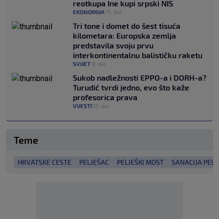
reotkupa Ine kupi srpski NIS
EKONOMIJA
11. svi.
|
Tri tone i domet do šest tisuća
kilometara: Europska zemlja
predstavila svoju prvu
interkontinentalnu balističku raketu
SVIJET
8. svi.
|
Sukob nadležnosti EPPO-a i DORH-a?
Turudić tvrdi jedno, evo što kaže
profesorica prava
VIJESTI
11. svi.
|
Teme
HRVATSKE CESTE
PELJEŠAC
PELJEŠKI MOST
SANACIJA PEL