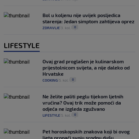
Bol u koljenu nije uvijek posljedica
starenja: Jedan simptom zahtijeva oprez
0
ZDRAVLJE
3. kol.
|
|
LIFESTYLE
Ovaj grad proglašen je kulinarskom
prijestolnicom svijeta, a nije daleko od
Hrvatske
0
COOKING
5. kol.
|
|
Ne želite paliti peglu tijekom ljetnih
vrućina? Ovaj trik može pomoći da
odjeća ne izgleda zgužvano
0
LIFESTYLE
5. kol.
|
|
Pet horoskopskih znakova koji bi ovog
ljeta pronaći svoju srodnu dušu