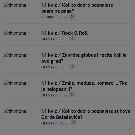
N1 kviz / Koliko dobro poznajete
pasmine pasa?
0
LJUBIMCI
13. lip.
|
|
N1 kviz / Rock & Roll
0
LIFESTYLE
8. lip.
|
|
N1 kviz / Zavrtite globus i recite koji je
ovo grad?
0
LIFESTYLE
2. lip.
|
|
N1 kviz / Zmije, meduze, komarci... Tko
je najopasniji?
0
LIFESTYLE
1. lip.
|
|
N1 kviz / Koliko dobro poznajete stihove
Đorđa Balaševića?
11
LIFESTYLE
18. svi.
|
|