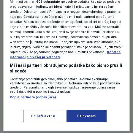
objasnio je
Ivica Budimir
, predsjednik uprave
Mi i naši partneri
603
pohranjujemo osobne podatke, kao što su podaci o
pregledavanju ili jedinstveni identifikatori, i pristupamo im na vašem
Hrvatskih cesta.
uređaju. Odabirom opcije Prihvaćam omogućit ćete tehnologije praćenja
koje podržavaju svrhe za čije pružanje mi i naši partneri obrađujemo
podatke. Ako su alati za praćenje onemogućeni, određeni sadržaj i oglasi
koje vidite možda više neće biti toliko relevantni za vas. Možete se vratiti
Talijani pišu o pukotinama na
na ovaj izbornik kako biste izmijenili svoje odabire ili povukli pristanak u
Pelješkom mostu: Oglasili se iz
bilo kojem trenutku klikom na Upravljaj postavkama poveznicu pri dnu
Hrvatskih cesta
web-stranice [ili plutajuće ikone u donjem lijevom kutu web stranice, ako
VIJESTI
3. ožu.
|
je primjenjivo]. Vaši će se odabiri primijeniti kako je opisano u dijelu Web-
mjesto. Za više pojedinosti pogledajte našu Politiku privatnosti.
Dodatne
Projektant Pelješkog mosta dobio
informacije o vašoj privatnosti
sljedeći projekt: dalmatinski "Golden
Gate"
Mi i naši partneri obrađujemo podatke kako bismo pružili
sljedeće:
VIJESTI
24. velj.
|
Korištenje preciznih geolokacijskih podataka. Aktivno skeniranje
karakteristika uređaja za identifikaciju. Pohrana i/ili pristup podacima na
uređaju. Personalizirano oglašavanje i sadržaj, mjerenje oglašavanja i
Radovi bi trebali početi u listopadu, nakon
sadržaja, uvidi u publiku i razvoj usluga.
Popis partnera (dobavljača)
turističke sezone i trebali bi trajati do početka
iduće. Radovi će, kaže Budimir, minimalno
Prikaži svrhe
Prihvaćam
utjecati na promet i neće biti zatvaranja
mosta.