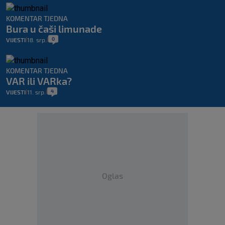
KOMENTAR TJEDNA
Bura u čaši limunade
0
VIJESTI
18. srp.
|
|
KOMENTAR TJEDNA
VAR ili VARka?
4
VIJESTI
11. srp.
|
|
Oglas