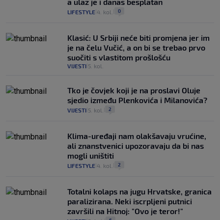
a ulaz je i danas besplatan
0
LIFESTYLE
4. kol.
|
|
Klasić: U Srbiji neće biti promjena jer im
je na čelu Vučić, a on bi se trebao prvo
suočiti s vlastitom prošlošću
VIJESTI
5. kol.
|
Tko je čovjek koji je na proslavi Oluje
sjedio između Plenkovića i Milanovića?
2
VIJESTI
5. kol.
|
|
Klima-uređaji nam olakšavaju vrućine,
ali znanstvenici upozoravaju da bi nas
mogli uništiti
2
LIFESTYLE
4. kol.
|
|
Totalni kolaps na jugu Hrvatske, granica
paralizirana. Neki iscrpljeni putnici
završili na Hitnoj: "Ovo je teror!"