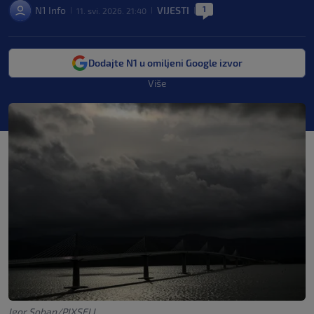
1
N1 Info
VIJESTI
11. svi. 2026. 21:40
|
|
|
Dodajte N1 u omiljeni Google izvor
Više
Igor Soban/PIXSELL