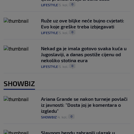
0
LIFESTYLE
5. kol.
|
|
Ruže uz ove biljke neće bujno cvjetati:
Evo koje greške treba izbjegavati
0
LIFESTYLE
5. kol.
|
|
Nekad ga je imala gotovo svaka kuća u
Jugoslaviji, a danas postiže cijenu od
nekoliko stotina eura
0
LIFESTYLE
5. kol.
|
|
SHOWBIZ
Ariana Grande se nakon turneje povlači
iz javnosti: "Dosta joj je komentara o
izgledu"
0
SHOWBIZ
4. kol.
|
|
Slavnom bendu zabranili ulazak u