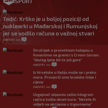
SPORT
Tadić: Krško je u boljoj poziciji od
nuklearki u Mađarskoj i Rumunjskoj
jer se vodilo računa o važnoj stvari
5
VIJESTI
4. kol.
|
|
Stručnjak o prometnom kolapsu u
Konavlima na granici s Crnom Gorom:
"Idućeg ljeta bit će još gore"
3
VIJESTI
4. kol.
|
|
Iz Hrvatske u Italiju može se i preko
mora. Provjerili smo brodske linije i
cijene
2
VIJESTI
3. kol.
|
|
Uzgajivač objasnio zašto kilogram
rajčica košta deset eura: "Nećete ih
vidjeti na akcijama u trgovinama"