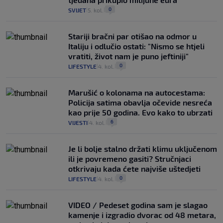
0
SVIJET
5. kol.
|
|
Stariji bračni par otišao na odmor u
Italiju i odlučio ostati: "Nismo se htjeli
vratiti, život nam je puno jeftiniji"
0
LIFESTYLE
4. kol.
|
|
Marušić o kolonama na autocestama:
Policija satima obavlja očevide nesreća
kao prije 50 godina. Evo kako to ubrzati
6
VIJESTI
4. kol.
|
|
Je li bolje stalno držati klimu uključenom
ili je povremeno gasiti? Stručnjaci
otkrivaju kada ćete najviše uštedjeti
0
LIFESTYLE
4. kol.
|
|
VIDEO / Pedeset godina sam je slagao
kamenje i izgradio dvorac od 48 metara,