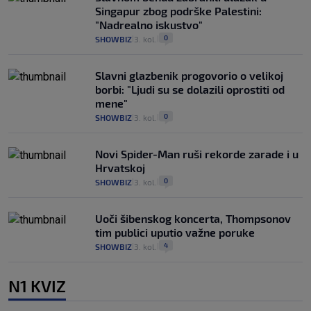
Singapur zbog podrške Palestini:
"Nadrealno iskustvo"
0
SHOWBIZ
3. kol.
|
|
Slavni glazbenik progovorio o velikoj
borbi: "Ljudi su se dolazili oprostiti od
mene"
0
SHOWBIZ
3. kol.
|
|
Novi Spider-Man ruši rekorde zarade i u
Hrvatskoj
0
SHOWBIZ
3. kol.
|
|
Uoči šibenskog koncerta, Thompsonov
tim publici uputio važne poruke
4
SHOWBIZ
3. kol.
|
|
N1 KVIZ