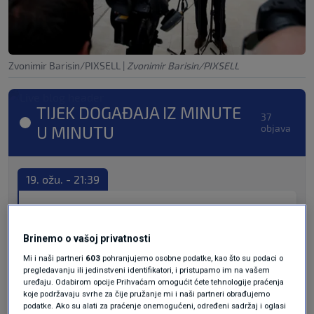
Zvonimir Barisin/PIXSELL
|
Zvonimir Barisin/PIXSELL
TIJEK DOGAĐAJA IZ MINUTE
37
U MINUTU
objava
19. ožu. - 21:39
Milanović se oglasio na Fejsu
Brinemo o vašoj privatnosti
Mi i naši partneri
603
pohranjujemo osobne podatke, kao što su podaci o
Predsjednik
Zoran Milanović
koji se
pregledavanju ili jedinstveni identifikatori, i pristupamo im na vašem
uređaju. Odabirom opcije Prihvaćam omogućit ćete tehnologije praćenja
deklarirao kao premijerski kandidat
koje podržavaju svrhe za čije pružanje mi i naši partneri obrađujemo
podatke. Ako su alati za praćenje onemogućeni, određeni sadržaj i oglasi
oglasio se na Facebooku. Objavu je