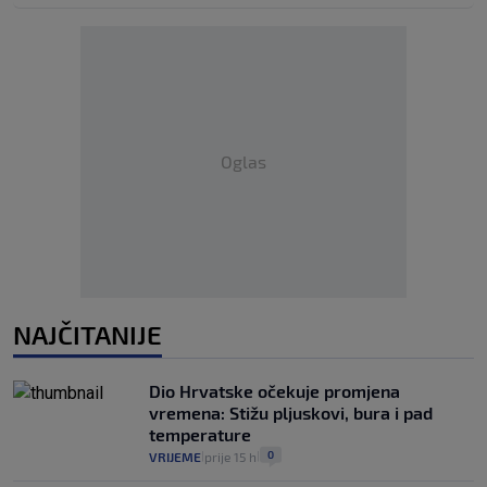
Oglas
NAJČITANIJE
Dio Hrvatske očekuje promjena
vremena: Stižu pljuskovi, bura i pad
temperature
0
VRIJEME
prije 15 h
|
|