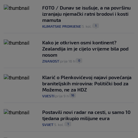
FOTO / Dunav se isušuje, a na površinu
izranjaju njemački ratni brodovi i kosti
mamuta
1
KLIMATSKE PROMJENE
5. kol.
|
|
Kako je otkriven osmi kontinent?
Zealandija im je cijelo vrijeme bila pod
nosom
0
ZNANOST
prije 16 h
|
|
Klarić o Plenkovićevoj najavi povećanja
braniteljskih mirovina: Politički bod za
Možemo, ne za HDZ
16
VIJESTI
prije 9 h
|
|
Postavili novi radar na cesti, u samo 10
tjedana prikupio milijune eura
1
SVIJET
5. kol.
|
|