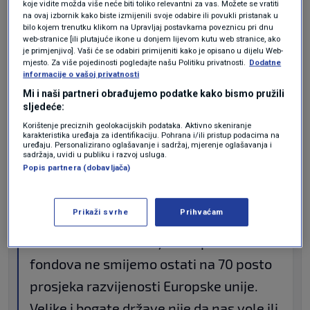
koje vidite možda više neće biti toliko relevantni za vas. Možete se vratiti
na ovaj izbornik kako biste izmijenili svoje odabire ili povukli pristanak u
posvetio EU fondovima i poručio da
bilo kojem trenutku klikom na Upravljaj postavkama poveznicu pri dnu
njihovo vrijeme prolazi te da Hrvatska
web-stranice [ili plutajuće ikone u donjem lijevom kutu web stranice, ako
je primjenjivo]. Vaši će se odabiri primijeniti kako je opisano u dijelu Web-
"mora naći svoje mjesto pod suncem".
mjesto. Za više pojedinosti pogledajte našu Politiku privatnosti.
Dodatne
informacije o vašoj privatnosti
Mi i naši partneri obrađujemo podatke kako bismo pružili
"Ne smijemo se zadovoljiti dosadašnjim
sljedeće:
korištenjem europskih fondova,
Korištenje preciznih geolokacijskih podataka. Aktivno skeniranje
karakteristika uređaja za identifikaciju. Pohrana i/ili pristup podacima na
moramo biti bolji u korištenju tog novca.
uređaju. Personalizirano oglašavanje i sadržaj, mjerenje oglašavanja i
sadržaja, uvidi u publiku i razvoj usluga.
Treba uzeti svaki euro jer novac iz
Popis partnera (dobavljača)
europskih fondova nije vječan i neće ga
biti još dugo.
Prikaži svrhe
Prihvaćam
A kad završi korištenje europskih
fondova ne smijemo ostati na 70 posto
prosjeka razvijenosti Europske unije.
Velike i bogate države nije da nas vole ili