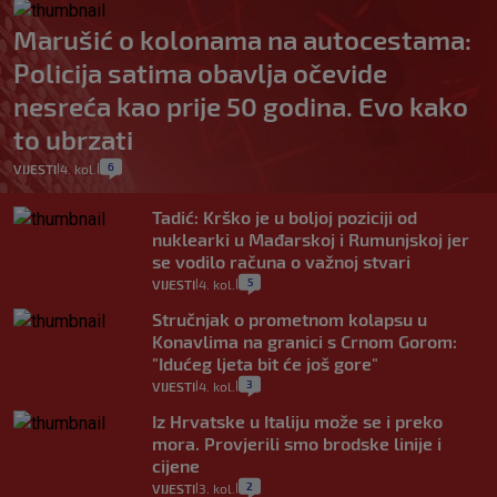
Marušić o kolonama na autocestama:
Policija satima obavlja očevide
nesreća kao prije 50 godina. Evo kako
to ubrzati
6
VIJESTI
4. kol.
|
|
Tadić: Krško je u boljoj poziciji od
nuklearki u Mađarskoj i Rumunjskoj jer
se vodilo računa o važnoj stvari
5
VIJESTI
4. kol.
|
|
Stručnjak o prometnom kolapsu u
Konavlima na granici s Crnom Gorom:
"Idućeg ljeta bit će još gore"
3
VIJESTI
4. kol.
|
|
Iz Hrvatske u Italiju može se i preko
mora. Provjerili smo brodske linije i
cijene
2
VIJESTI
3. kol.
|
|