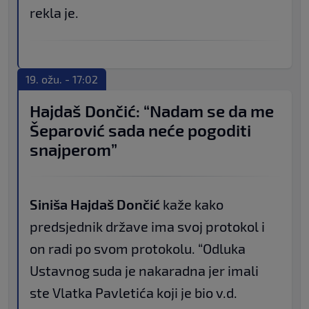
rekla je.
19. ožu. - 17:02
Hajdaš Dončić: “Nadam se da me
Šeparović sada neće pogoditi
snajperom”
Siniša Hajdaš Dončić
kaže kako
predsjednik države ima svoj protokol i
on radi po svom protokolu. “Odluka
Ustavnog suda je nakaradna jer imali
ste Vlatka Pavletića koji je bio v.d.