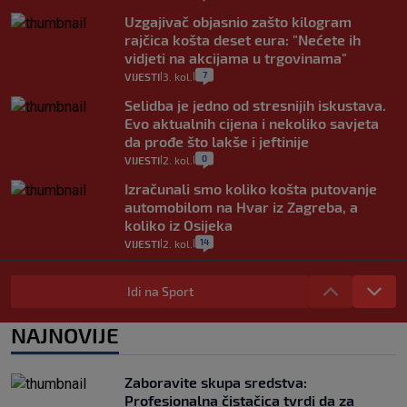
Uzgajivač objasnio zašto kilogram
rajčica košta deset eura: "Nećete ih
vidjeti na akcijama u trgovinama"
7
VIJESTI
3. kol.
|
|
Selidba je jedno od stresnijih iskustava.
Evo aktualnih cijena i nekoliko savjeta
da prođe što lakše i jeftinije
0
VIJESTI
2. kol.
|
|
Izračunali smo koliko košta putovanje
automobilom na Hvar iz Zagreba, a
koliko iz Osijeka
14
VIJESTI
2. kol.
|
|
"Kći je otišla na more, a zaboravila
zdravstvenu iskaznicu". Kakva su prava
Idi na Sport
pacijenata izvan mjesta prebivališta?
1
VIJESTI
1. kol.
NAJNOVIJE
|
|
Provjerili smo "što ćemo onda" ako
Plenković na 15 dana ukine mjere: "Ne bi
Zaboravite skupa sredstva:
se dogodilo ništa. Vlada se zaljubila u te
Profesionalna čistačica tvrdi da za