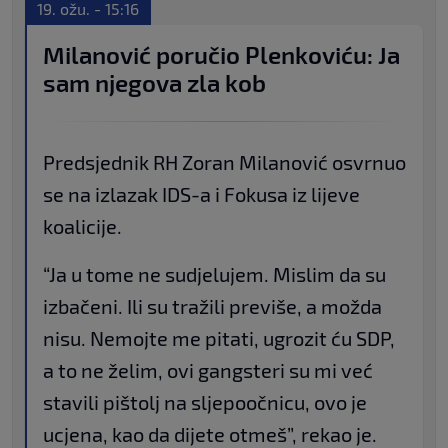
19. ožu. - 15:16
Milanović poručio Plenkoviću: Ja
sam njegova zla kob
Predsjednik RH Zoran Milanović osvrnuo
se na izlazak IDS-a i Fokusa iz lijeve
koalicije.
“Ja u tome ne sudjelujem. Mislim da su
izbačeni. Ili su tražili previše, a možda
nisu. Nemojte me pitati, ugrozit ću SDP,
a to ne želim, ovi gangsteri su mi već
stavili pištolj na sljepoočnicu, ovo je
ucjena, kao da dijete otmeš”, rekao je.