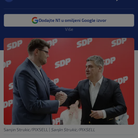
Dodajte N1 u omiljeni Google izvor
Više
Sanjin Strukic/PIXSELL
|
Sanjin Strukic/PIXSELL