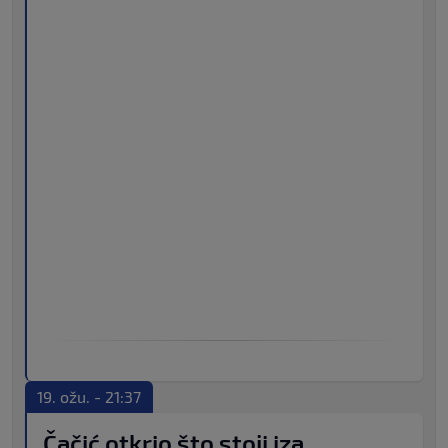
19. ožu. - 21:37
Čačić otkrio što stoji iza