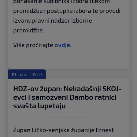
ponašanje sudionika izbora tijekom
promidžbe i postupka izbora te provodi
izvanupravni nadzor izborne
promidžbe.
Više pročitajte
ovdje.
19. ožu. - 15:17
HDZ-ov župan: Nekadašnji SKOJ-
evci i samozvani Dambo ratnici
svašta lupetaju
Župan Ličko-senjske županije Ernest