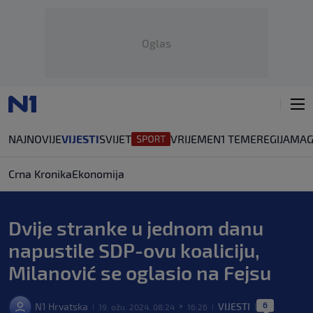
Oglas
NAJNOVIJE
VIJESTI
SVIJET
VRIJEME
N1 TEME
REGIJA
MAG
Crna Kronika
Ekonomija
Dvije stranke u jednom danu
napustile SDP-ovu koaliciju,
Milanović se oglasio na Fejsu
6
N1 Hrvatska
VIJESTI
19. ožu. 2024. 08:24
16:26
|
>
|
|