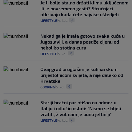
Je li bolje stalno držati klimu uključenom
ili je povremeno gasiti? Stručnjaci
otkrivaju kada ćete najviše uštedjeti
0
LIFESTYLE
4. kol.
|
|
Nekad ga je imala gotovo svaka kuća u
Jugoslaviji, a danas postiže cijenu od
nekoliko stotina eura
0
LIFESTYLE
5. kol.
|
|
Ovaj grad proglašen je kulinarskom
prijestolnicom svijeta, a nije daleko od
Hrvatske
0
COOKING
5. kol.
|
|
Stariji bračni par otišao na odmor u
Italiju i odlučio ostati: "Nismo se htjeli
vratiti, život nam je puno jeftiniji"
2
LIFESTYLE
4. kol.
|
|