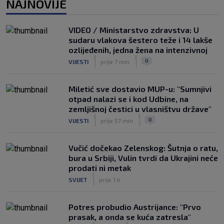
NAJNOVIJE
prijeti Hajduku: ‘Imao sam 16 ponuda,
ali htio sam SHNL’
|
VIDEO / Ministarstvo zdravstva: U
SK
prije 5 h
sudaru vlakova šestero teže i 14 lakše
VIDEO / Tenisač se požalio na
ozlijeđenih, jedna žena na intenzivnoj
gledatelja koji mu je smetao, reakcija
|
|
0
VIJESTI
prije 7 min
suca je hit
|
SK
prije 4 h
Miletić sve dostavio MUP-u: "Sumnjivi
otpad nalazi se i kod Udbine, na
zemljišnoj čestici u vlasništvu države"
|
|
0
VIJESTI
prije 57 min
Vučić dočekao Zelenskog: Šutnja o ratu,
bura u Srbiji, Vulin tvrdi da Ukrajini neće
prodati ni metak
|
SVIJET
prije 1 h
Potres probudio Austrijance: "Prvo
prasak, a onda se kuća zatresla"