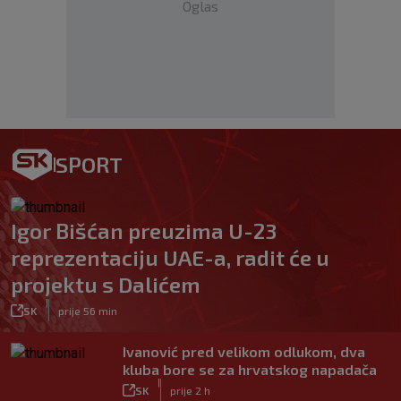
Oglas
SPORT
Igor Bišćan preuzima U-23
reprezentaciju UAE-a, radit će u
projektu s Dalićem
|
SK
prije 56 min
Ivanović pred velikom odlukom, dva
kluba bore se za hrvatskog napadača
|
SK
prije 2 h