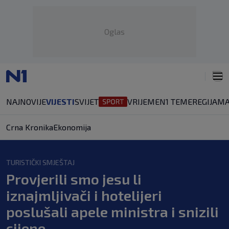
Oglas
NAJNOVIJE
VIJESTI
SVIJET
VRIJEME
N1 TEME
REGIJA
MA
Crna Kronika
Ekonomija
TURISTIČKI SMJEŠTAJ
Provjerili smo jesu li
iznajmljivači i hotelijeri
poslušali apele ministra i snizili
cijene