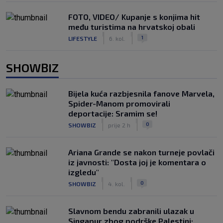
FOTO, VIDEO/ Kupanje s konjima hit
među turistima na hrvatskoj obali
|
|
1
LIFESTYLE
6. kol.
SHOWBIZ
Bijela kuća razbjesnila fanove Marvela,
Spider-Manom promovirali
deportacije: Sramim se!
|
|
0
SHOWBIZ
prije 2 h
Ariana Grande se nakon turneje povlači
iz javnosti: "Dosta joj je komentara o
izgledu"
|
|
0
SHOWBIZ
4. kol.
Slavnom bendu zabranili ulazak u
Singapur zbog podrške Palestini: