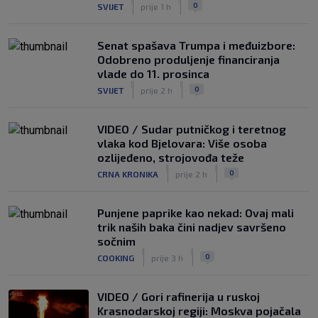
|
|
0
SVIJET
prije 1 h
Senat spašava Trumpa i međuizbore:
Odobreno produljenje financiranja
vlade do 11. prosinca
|
|
0
SVIJET
prije 2 h
VIDEO / Sudar putničkog i teretnog
vlaka kod Bjelovara: Više osoba
ozlijeđeno, strojovođa teže
|
|
0
CRNA KRONIKA
prije 2 h
Punjene paprike kao nekad: Ovaj mali
trik naših baka čini nadjev savršeno
sočnim
|
|
0
COOKING
prije 3 h
VIDEO / Gori rafinerija u ruskoj
Krasnodarskoj regiji: Moskva pojačala