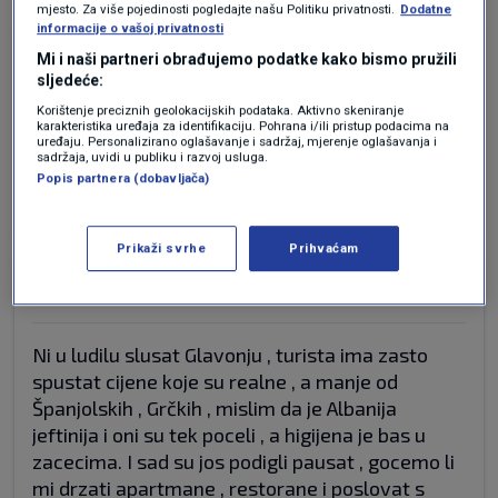
mjesto. Za više pojedinosti pogledajte našu Politiku privatnosti.
Dodatne
informacije o vašoj privatnosti
prije 3 mjeseci
CarallaPaesana
Mi i naši partneri obrađujemo podatke kako bismo pružili
sljedeće:
Korištenje preciznih geolokacijskih podataka. Aktivno skeniranje
Naravno,neka probaju protiv zakonskih
karakteristika uređaja za identifikaciju. Pohrana i/ili pristup podacima na
uređaju. Personalizirano oglašavanje i sadržaj, mjerenje oglašavanja i
direktiva,pa da vidimo.
sadržaja, uvidi u publiku i razvoj usluga.
Popis partnera (dobavljača)
Odgovor
Prikaži svrhe
Prihvaćam
prije 3 mjeseci
Antun
Ni u ludilu slusat Glavonju , turista ima zasto
spustat cijene koje su realne , a manje od
Španjolskih , Grčkih , mislim da je Albanija
jeftinija i oni su tek poceli , a higijena je bas u
zacecima. I sad su jos podigli pausat , gocemo li
mi drzati apartmane , restorane i poslovat s