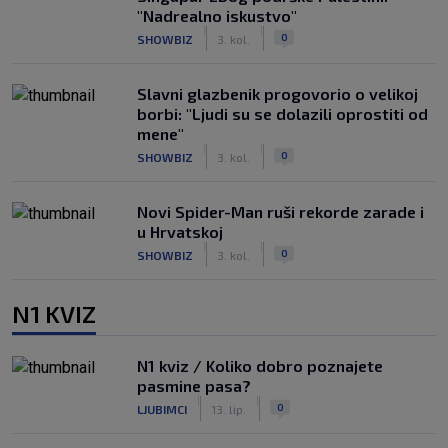
"Nadrealno iskustvo"
|
|
0
SHOWBIZ
3. kol.
Slavni glazbenik progovorio o velikoj
borbi: "Ljudi su se dolazili oprostiti od
mene"
|
|
0
SHOWBIZ
3. kol.
Novi Spider-Man ruši rekorde zarade i
u Hrvatskoj
|
|
0
SHOWBIZ
3. kol.
N1 KVIZ
N1 kviz / Koliko dobro poznajete
pasmine pasa?
|
|
0
LJUBIMCI
13. lip.