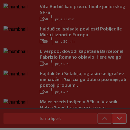
Vita Barbić kao prva u finale juniorskog
SP-a
|
SK
prije 23 min
Hajdučice ispisale povijest! Pobijedile
Muru i izborile Europu
|
SK
prije 20 min
Liverpool dovodi kapetana Barcelone!
Fabrizio Romano objavio ‘Here we go’
|
SK
prije 4 h
Hajduk želi Selahija, oglasio se igračev
menadžer: ‘Garcia ga dobro poznaje, ali
postoji problem…’
|
SK
prije 4 h
Majer predstavljen u AEK-u. Vlasnik
kluba: ‘Imaš tigrove oči, jako si
inteligentan’
Idi na Sport
|
SK
prije 4 h
Bio je hit druge lige, a sada s Istrom