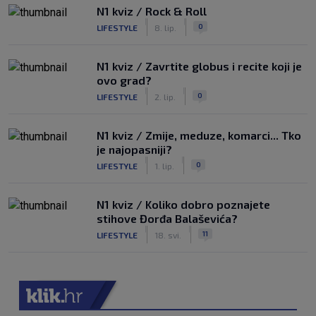
N1 kviz / Rock & Roll
|
|
0
LIFESTYLE
8. lip.
N1 kviz / Zavrtite globus i recite koji je
ovo grad?
|
|
0
LIFESTYLE
2. lip.
N1 kviz / Zmije, meduze, komarci... Tko
je najopasniji?
|
|
0
LIFESTYLE
1. lip.
N1 kviz / Koliko dobro poznajete
stihove Đorđa Balaševića?
|
|
11
LIFESTYLE
18. svi.