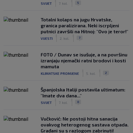
|
|
5
SVIJET
7. kol.
Totalni kolaps na jugu Hrvatske,
granica paralizirana. Neki iscrpljeni
putnici završili na Hitnoj: "Ovo je teror!"
|
|
7
VIJESTI
2. kol.
FOTO / Dunav se isušuje, a na površinu
izranjaju njemački ratni brodovi i kosti
mamuta
|
|
2
KLIMATSKE PROMJENE
5. kol.
Španjolska Italiji postavila ultimatum:
"Imate dva dana..."
|
|
0
SVIJET
7. kol.
Vučković: Ne postoji hitna sanacija
ovakvog heterogenog sastava otpada.
Građani su s razlogom zabrinuti!