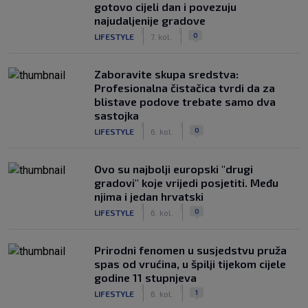
gotovo cijeli dan i povezuju
najudaljenije gradove
|
|
0
LIFESTYLE
7. kol.
Zaboravite skupa sredstva:
Profesionalna čistačica tvrdi da za
blistave podove trebate samo dva
sastojka
|
|
0
LIFESTYLE
6. kol.
Ovo su najbolji europski "drugi
gradovi" koje vrijedi posjetiti. Među
njima i jedan hrvatski
|
|
0
LIFESTYLE
6. kol.
Prirodni fenomen u susjedstvu pruža
spas od vrućina, u špilji tijekom cijele
godine 11 stupnjeva
|
|
1
LIFESTYLE
6. kol.