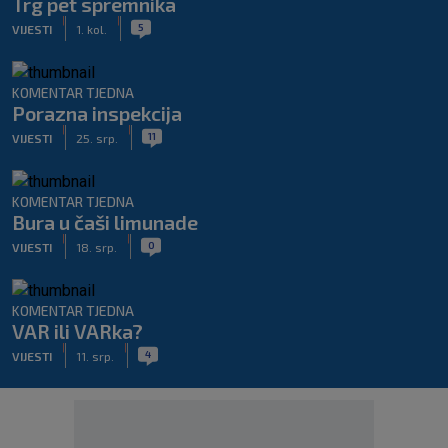
Trg pet spremnika
|
|
5
VIJESTI
1. kol.
KOMENTAR TJEDNA
Porazna inspekcija
|
|
11
VIJESTI
25. srp.
KOMENTAR TJEDNA
Bura u čaši limunade
|
|
0
VIJESTI
18. srp.
KOMENTAR TJEDNA
VAR ili VARka?
|
|
4
VIJESTI
11. srp.