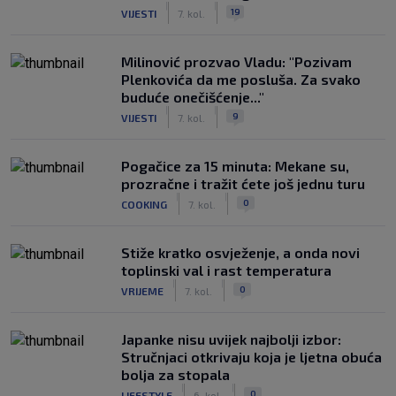
|
|
19
VIJESTI
7. kol.
Milinović prozvao Vladu: "Pozivam
Plenkovića da me posluša. Za svako
buduće onečišćenje..."
|
|
9
VIJESTI
7. kol.
Pogačice za 15 minuta: Mekane su,
prozračne i tražit ćete još jednu turu
|
|
0
COOKING
7. kol.
Stiže kratko osvježenje, a onda novi
toplinski val i rast temperatura
|
|
0
VRIJEME
7. kol.
Japanke nisu uvijek najbolji izbor:
Stručnjaci otkrivaju koja je ljetna obuća
bolja za stopala
|
|
0
LIFESTYLE
6. kol.