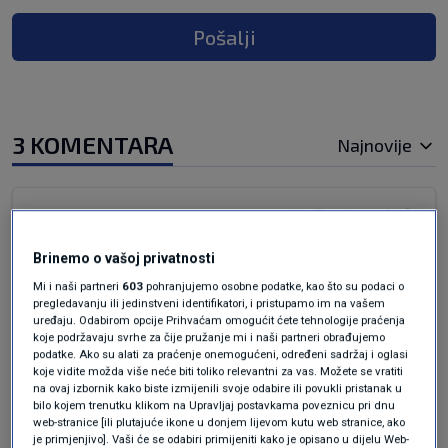
Pošalji
3 KOMENTARA
Najnovije
prije 2 mjeseci
Joe Pape
Brinemo o vašoj privatnosti
Kako kaze Iva, ona iz Kerekesha, nek turisti
Mi i naši partneri
603
pohranjujemo osobne podatke, kao što su podaci o
posalju pare, a ne trebaju ni dolazit! Da ona
pregledavanju ili jedinstveni identifikatori, i pristupamo im na vašem
svom Djivu mora kupit LuiVitani bursu i otic, bar
uređaju. Odabirom opcije Prihvaćam omogućit ćete tehnologije praćenja
koje podržavaju svrhe za čije pružanje mi i naši partneri obrađujemo
2 mjeseca u Mojtecaro, da se odmori od
podatke. Ako su alati za praćenje onemogućeni, određeni sadržaj i oglasi
turista....
koje vidite možda više neće biti toliko relevantni za vas. Možete se vratiti
na ovaj izbornik kako biste izmijenili svoje odabire ili povukli pristanak u
Odgovor
bilo kojem trenutku klikom na Upravljaj postavkama poveznicu pri dnu
web-stranice [ili plutajuće ikone u donjem lijevom kutu web stranice, ako
je primjenjivo]. Vaši će se odabiri primijeniti kako je opisano u dijelu Web-