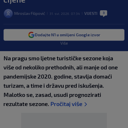
3
Miroslav Filipović
VIJESTI
31. svi. 2026. 07:34
|
|
|
Dodajte N1 u omiljeni Google izvor
Više
Na pragu smo ljetne turističke sezone koja
više od nekoliko prethodnih, ali manje od one
pandemijske 2020. godine, stavlja domaći
turizam, a time i državu pred iskušenja.
Malotko se, zasad, usudi prognozirati
rezultate sezone.
Pročitaj više