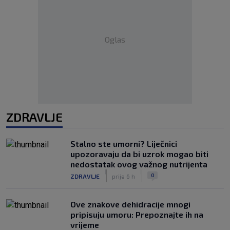
Oglas
ZDRAVLJE
Stalno ste umorni? Liječnici
upozoravaju da bi uzrok mogao biti
nedostatak ovog važnog nutrijenta
|
|
0
ZDRAVLJE
prije 6 h
Ove znakove dehidracije mnogi
pripisuju umoru: Prepoznajte ih na
vrijeme