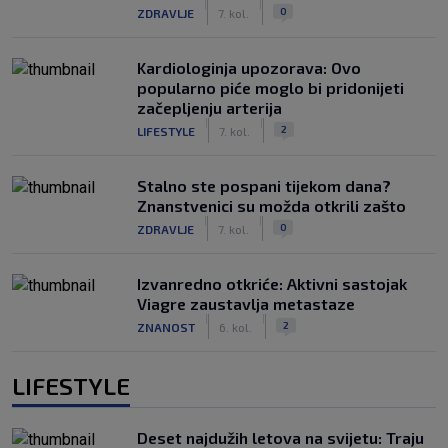
|
|
0
ZDRAVLJE
7. kol.
Kardiologinja upozorava: Ovo
popularno piće moglo bi pridonijeti
začepljenju arterija
|
|
2
LIFESTYLE
7. kol.
Stalno ste pospani tijekom dana?
Znanstvenici su možda otkrili zašto
|
|
0
ZDRAVLJE
7. kol.
Izvanredno otkriće: Aktivni sastojak
Viagre zaustavlja metastaze
|
|
2
ZNANOST
6. kol.
LIFESTYLE
Deset najdužih letova na svijetu: Traju