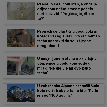
Preselio se u novi stan, a onda je
odjednom nešto smeđe počelo
curiti niz zid: "Pogledajte, što je
to?"
Pronašli se plastičnu bocu pokraj
kotača vašeg auta? Evo što odmah
treba napraviti da se izbjegne
neugodnost
U unajmljenom stanu otkrio tajne
stepenice u podu koje vode u
mrak: "Ne djeluje mi ovo kako
treba"
U zabačenim Alpama pronašli čudo
koje ne bi trebalo tamo biti: "Pa tu
je već 1100 godina"