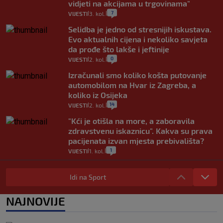
vidjeti na akcijama u trgovinama"
7
VIJESTI
3. kol.
|
|
Selidba je jedno od stresnijih iskustava.
Evo aktualnih cijena i nekoliko savjeta
da prođe što lakše i jeftinije
0
VIJESTI
2. kol.
|
|
Izračunali smo koliko košta putovanje
automobilom na Hvar iz Zagreba, a
koliko iz Osijeka
14
VIJESTI
2. kol.
|
|
"Kći je otišla na more, a zaboravila
zdravstvenu iskaznicu". Kakva su prava
pacijenata izvan mjesta prebivališta?
1
VIJESTI
1. kol.
|
|
Provjerili smo "što ćemo onda" ako
Plenković na 15 dana ukine mjere: "Ne bi
Idi na Sport
se dogodilo ništa. Vlada se zaljubila u te
intervencije"
NAJNOVIJE
25
VIJESTI
30. srp.
|
|
Analitičar o Mostu: Oni su u yin-yang