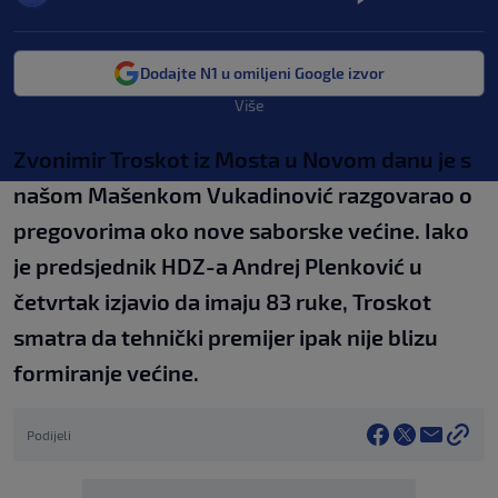
Dodajte N1 u omiljeni Google izvor
Više
Zvonimir Troskot iz Mosta u Novom danu je s
našom Mašenkom Vukadinović razgovarao o
pregovorima oko nove saborske većine. Iako
je predsjednik HDZ-a Andrej Plenković u
četvrtak izjavio da imaju 83 ruke, Troskot
smatra da tehnički premijer ipak nije blizu
formiranje većine.
Podijeli