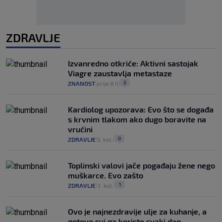
ZDRAVLJE
Izvanredno otkriće: Aktivni sastojak
Viagre zaustavlja metastaze
2
ZNANOST
prije 8 h
|
|
Kardiolog upozorava: Evo što se događa
s krvnim tlakom ako dugo boravite na
vrućini
0
ZDRAVLJE
5. kol.
|
|
Toplinski valovi jače pogađaju žene nego
muškarce. Evo zašto
1
ZDRAVLJE
3. kol.
|
|
Ovo je najnezdravije ulje za kuhanje, a
gotovo svi ga koriste svaki dan