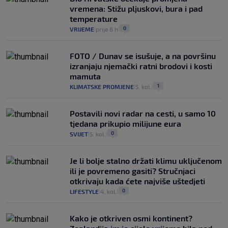
vremena: Stižu pljuskovi, bura i pad
temperature
0
VRIJEME
prije 8 h
|
|
FOTO / Dunav se isušuje, a na površinu
izranjaju njemački ratni brodovi i kosti
mamuta
1
KLIMATSKE PROMJENE
5. kol.
|
|
Postavili novi radar na cesti, u samo 10
tjedana prikupio milijune eura
0
SVIJET
5. kol.
|
|
Je li bolje stalno držati klimu uključenom
ili je povremeno gasiti? Stručnjaci
otkrivaju kada ćete najviše uštedjeti
0
LIFESTYLE
4. kol.
|
|
Kako je otkriven osmi kontinent?