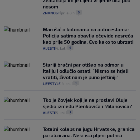
Zealandija im je cijelo vrijeme bila pod
nosom
0
ZNANOST
prije 8 h
|
|
Marušić o kolonama na autocestama:
Policija satima obavlja očevide nesreća
kao prije 50 godina. Evo kako to ubrzati
6
VIJESTI
4. kol.
|
|
Stariji bračni par otišao na odmor u
Italiju i odlučio ostati: "Nismo se htjeli
vratiti, život nam je puno jeftiniji"
1
LIFESTYLE
4. kol.
|
|
Tko je čovjek koji je na proslavi Oluje
sjedio između Plenkovića i Milanovića?
3
VIJESTI
5. kol.
|
|
Totalni kolaps na jugu Hrvatske, granica
paralizirana. Neki iscrpljeni putnici