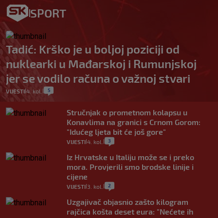
SPORT
Tadić: Krško je u boljoj poziciji od
nuklearki u Mađarskoj i Rumunjskoj
jer se vodilo računa o važnoj stvari
5
VIJESTI
4. kol.
|
|
Stručnjak o prometnom kolapsu u
Konavlima na granici s Crnom Gorom:
"Idućeg ljeta bit će još gore"
3
VIJESTI
4. kol.
|
|
Iz Hrvatske u Italiju može se i preko
mora. Provjerili smo brodske linije i
cijene
2
VIJESTI
3. kol.
|
|
Uzgajivač objasnio zašto kilogram
rajčica košta deset eura: "Nećete ih