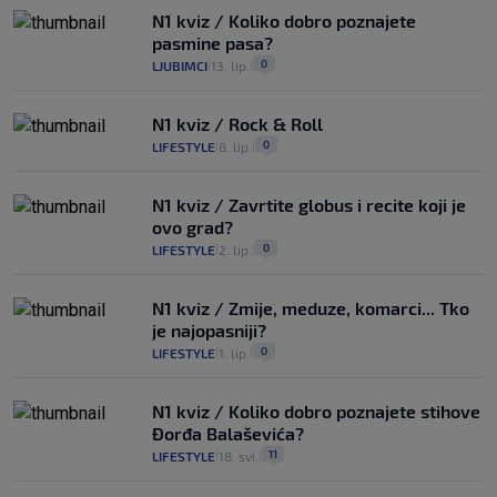
N1 kviz / Koliko dobro poznajete
pasmine pasa?
0
LJUBIMCI
13. lip.
|
|
N1 kviz / Rock & Roll
0
LIFESTYLE
8. lip.
|
|
N1 kviz / Zavrtite globus i recite koji je
ovo grad?
0
LIFESTYLE
2. lip.
|
|
N1 kviz / Zmije, meduze, komarci... Tko
je najopasniji?
0
LIFESTYLE
1. lip.
|
|
N1 kviz / Koliko dobro poznajete stihove
Đorđa Balaševića?
11
LIFESTYLE
18. svi.
|
|