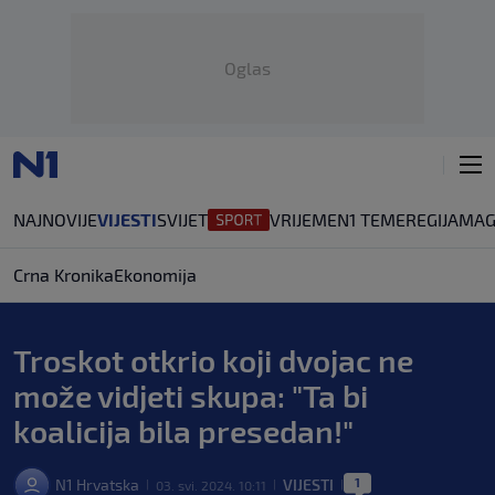
Oglas
NAJNOVIJE
VIJESTI
SVIJET
VRIJEME
N1 TEME
REGIJA
MAG
Crna Kronika
Ekonomija
Troskot otkrio koji dvojac ne
može vidjeti skupa: "Ta bi
koalicija bila presedan!"
1
N1 Hrvatska
VIJESTI
03. svi. 2024. 10:11
|
|
|