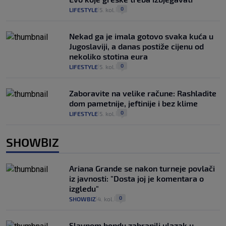
0
LIFESTYLE
5. kol.
|
|
Nekad ga je imala gotovo svaka kuća u
Jugoslaviji, a danas postiže cijenu od
nekoliko stotina eura
0
LIFESTYLE
5. kol.
|
|
Zaboravite na velike račune: Rashladite
dom pametnije, jeftinije i bez klime
0
LIFESTYLE
5. kol.
|
|
SHOWBIZ
Ariana Grande se nakon turneje povlači
iz javnosti: "Dosta joj je komentara o
izgledu"
0
SHOWBIZ
4. kol.
|
|
Slavnom bendu zabranili ulazak u