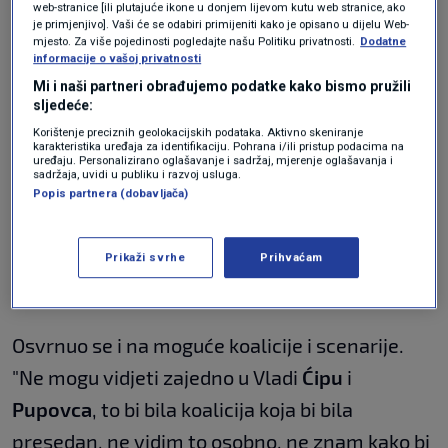
web-stranice [ili plutajuće ikone u donjem lijevom kutu web stranice, ako
"DP je u ovom trenutku na vagi i morate im
je primjenjivo]. Vaši će se odabiri primijeniti kako je opisano u dijelu Web-
mjesto. Za više pojedinosti pogledajte našu Politiku privatnosti.
Dodatne
ponuditi nešto što bi bilo politički oportuno
informacije o vašoj privatnosti
njima", dodao je.
Mi i naši partneri obrađujemo podatke kako bismo pružili
sljedeće:
Korištenje preciznih geolokacijskih podataka. Aktivno skeniranje
karakteristika uređaja za identifikaciju. Pohrana i/ili pristup podacima na
Troskot je ukazao na još jednu stvar koji bi
uređaju. Personalizirano oglašavanje i sadržaj, mjerenje oglašavanja i
sadržaja, uvidi u publiku i razvoj usluga.
nakon pregovora mogli saznati o DP-u.
Popis partnera (dobavljača)
"Ključna stvar je da će Penava imati ključnu
ulogu i pokazat će se tko zapravo vodi DP -
Prikaži svrhe
Prihvaćam
Penava ili
Radić
, to će sad sve izaći na vidjelo."
Osvrnuo se i na moguće koalicije i scenarije.
"Ne mogu vidjeti zajedno u Vladi
Ćipu
i
Pupovca
, to bi bila koalicija koja bi bila
presedan, ne vidim to osobno, ne znam kako bi