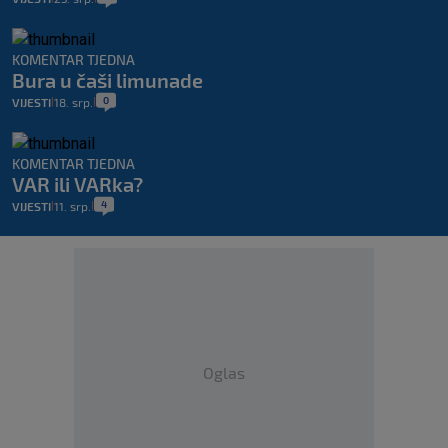
KOMENTAR TJEDNA
Bura u čaši limunade
0
VIJESTI
18. srp.
|
|
KOMENTAR TJEDNA
VAR ili VARka?
4
VIJESTI
11. srp.
|
|
Oglas