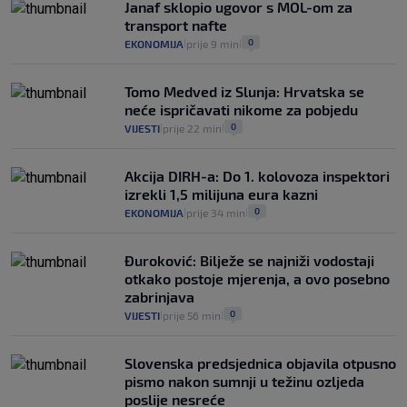
Janaf sklopio ugovor s MOL-om za
poziciji i imaju drugog najpoznatijeg
transport nafte
bravara u povijesti Hrvatske
0
EKONOMIJA
prije 9 min
|
|
16
VIJESTI
30. srp.
|
|
Tomo Medved iz Slunja: Hrvatska se
neće ispričavati nikome za pobjedu
0
VIJESTI
prije 22 min
|
|
Akcija DIRH-a: Do 1. kolovoza inspektori
izrekli 1,5 milijuna eura kazni
0
EKONOMIJA
prije 34 min
|
|
Đuroković: Bilježe se najniži vodostaji
otkako postoje mjerenja, a ovo posebno
zabrinjava
0
VIJESTI
prije 56 min
|
|
Slovenska predsjednica objavila otpusno
pismo nakon sumnji u težinu ozljeda
poslije nesreće