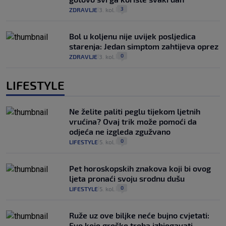
3
ZDRAVLJE
3. kol.
|
|
Bol u koljenu nije uvijek posljedica
starenja: Jedan simptom zahtijeva oprez
0
ZDRAVLJE
3. kol.
|
|
LIFESTYLE
Ne želite paliti peglu tijekom ljetnih
vrućina? Ovaj trik može pomoći da
odjeća ne izgleda zgužvano
0
LIFESTYLE
5. kol.
|
|
Pet horoskopskih znakova koji bi ovog
ljeta pronaći svoju srodnu dušu
0
LIFESTYLE
5. kol.
|
|
Ruže uz ove biljke neće bujno cvjetati:
Evo koje greške treba izbjegavati