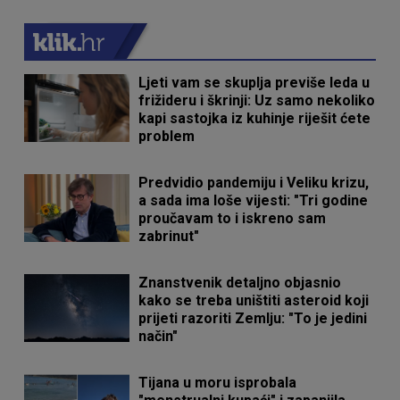
Ljeti vam se skuplja previše leda u
frižideru i škrinji: Uz samo nekoliko
kapi sastojka iz kuhinje riješit ćete
problem
Predvidio pandemiju i Veliku krizu,
a sada ima loše vijesti: "Tri godine
proučavam to i iskreno sam
zabrinut"
Znanstvenik detaljno objasnio
kako se treba uništiti asteroid koji
prijeti razoriti Zemlju: "To je jedini
način"
Tijana u moru isprobala