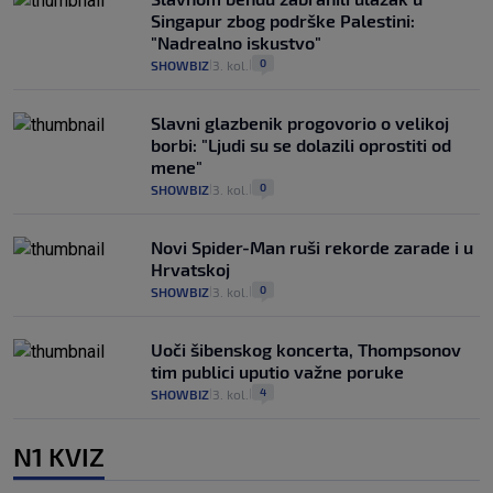
Singapur zbog podrške Palestini:
"Nadrealno iskustvo"
0
SHOWBIZ
3. kol.
|
|
Slavni glazbenik progovorio o velikoj
borbi: "Ljudi su se dolazili oprostiti od
mene"
0
SHOWBIZ
3. kol.
|
|
Novi Spider-Man ruši rekorde zarade i u
Hrvatskoj
0
SHOWBIZ
3. kol.
|
|
Uoči šibenskog koncerta, Thompsonov
tim publici uputio važne poruke
4
SHOWBIZ
3. kol.
|
|
N1 KVIZ