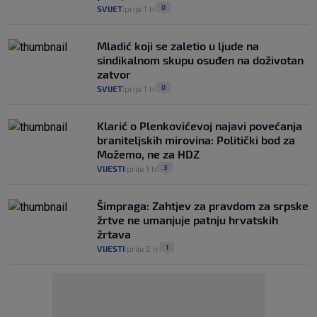
0
SVIJET
prije 1 h
|
|
Mladić koji se zaletio u ljude na
sindikalnom skupu osuđen na doživotan
zatvor
0
SVIJET
prije 1 h
|
|
Klarić o Plenkovićevoj najavi povećanja
braniteljskih mirovina: Politički bod za
Možemo, ne za HDZ
3
VIJESTI
prije 1 h
|
|
Šimpraga: Zahtjev za pravdom za srpske
žrtve ne umanjuje patnju hrvatskih
žrtava
1
VIJESTI
prije 2 h
|
|