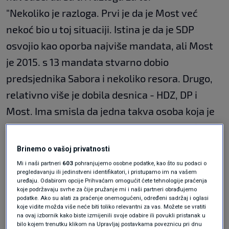
"Nekoliko je razloga. Prvi je da je Most već
nekoć bio u toj situaciji. Istina je da je SDP
osvojio kao oporba najviše mandata, ali Most
je 2015. s 13 mandata stvarno dobio
predsjednika Sabora i nekoliko resora. Drugo,
relativno više je dobila desnica - HDZ, DP i
Most. Ima smisla da jedna takva osoba koja je
sad na vagi bude predsjednik Sabora. Treći
argument, SDP jest dobio broj mandata kao i
Brinemo o vašoj privatnosti
2020. ali tad se nije dogodilo da je predsjednik
Mi i naši partneri
603
pohranjujemo osobne podatke, kao što su podaci o
pregledavanju ili jedinstveni identifikatori, i pristupamo im na vašem
Republike bio u aktivnoj kamapnji za SDP i
uređaju. Odabirom opcije Prihvaćam omogućit ćete tehnologije praćenja
koje podržavaju svrhe za čije pružanje mi i naši partneri obrađujemo
njegovim angažmanom je ostvaren isti broj
podatke. Ako su alati za praćenje onemogućeni, određeni sadržaj i oglasi
mandata kao i 2020.", rekao je Troskot.
koje vidite možda više neće biti toliko relevantni za vas. Možete se vratiti
na ovaj izbornik kako biste izmijenili svoje odabire ili povukli pristanak u
bilo kojem trenutku klikom na Upravljaj postavkama poveznicu pri dnu