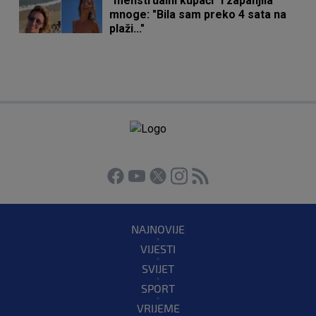
"menstrualni kupaći" i zapanjila
mnoge: "Bila sam preko 4 sata na
plaži..."
NAJNOVIJE
VIJESTI
SVIJET
SPORT
VRIJEME