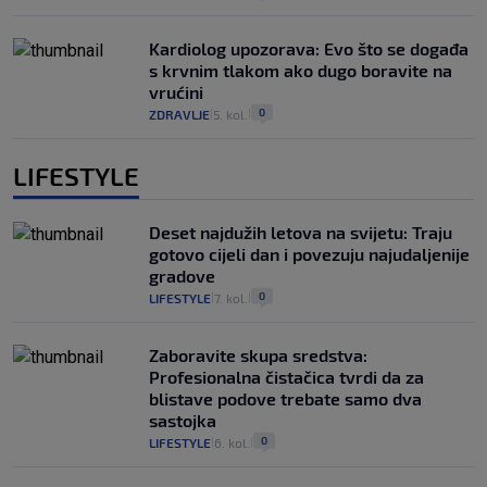
Kardiolog upozorava: Evo što se događa
s krvnim tlakom ako dugo boravite na
vrućini
0
ZDRAVLJE
5. kol.
|
|
LIFESTYLE
Deset najdužih letova na svijetu: Traju
gotovo cijeli dan i povezuju najudaljenije
gradove
0
LIFESTYLE
7. kol.
|
|
Zaboravite skupa sredstva:
Profesionalna čistačica tvrdi da za
blistave podove trebate samo dva
sastojka
0
LIFESTYLE
6. kol.
|
|