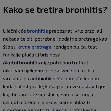
Kako se tretira bronhitis?
Liječnik će
bronhitis
prepoznati vrlo brzo, ali
nekada će biti potrebne i dodatne pretrage kao
što su
krvne pretrage
, rendgen pluća, test
funkcije pluća ili bris nosa.
Akutni bronhitis
nije potrebno tretirati
nikakvim lijekovima jer se većinom radi o
virusima pa antibiotik neće pomoći. Jednom
kada bolest prođe, kašalj se može nastaviti još
koji tjedan. U težim slučajevima se mogu
uzimati određeni lijekovi koji će ublažiti
simptome, kao što su lijekovi protiv kašlja,