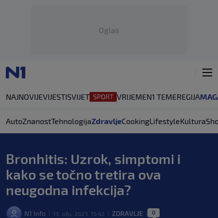
Oglas
NAJNOVIJE
VIJESTI
SVIJET
VRIJEME
N1 TEME
REGIJA
MAG
Auto
Znanost
Tehnologija
Zdravlje
Cooking
Lifestyle
Kultura
Sh
Bronhitis: Uzrok, simptomi i
kako se točno tretira ova
neugodna infekcija?
0
N1 Info
ZDRAVLJE
13. ožu. 2023. 15:42
|
|
|