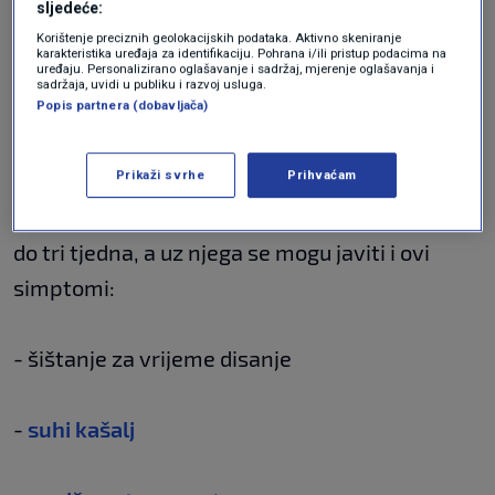
Kako prepoznati
sljedeće:
bronhitis?
Korištenje preciznih geolokacijskih podataka. Aktivno skeniranje
karakteristika uređaja za identifikaciju. Pohrana i/ili pristup podacima na
uređaju. Personalizirano oglašavanje i sadržaj, mjerenje oglašavanja i
sadržaja, uvidi u publiku i razvoj usluga.
Popis partnera (dobavljača)
Jedan od
glavnih simptoma bronhitisa
je mokri
Prikaži svrhe
Prihvaćam
kašalj, a može doći i do iskašljavanja žute,
bijele ili zelene sluzi. Ovaj kašalj može trajati
do tri tjedna, a uz njega se mogu javiti i ovi
simptomi:
- šištanje za vrijeme disanje
-
suhi kašalj