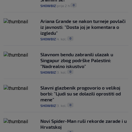
0
SHOWBIZ
prije 2 h
|
|
Ariana Grande se nakon turneje povlači
iz javnosti: "Dosta joj je komentara o
izgledu"
0
SHOWBIZ
4. kol.
|
|
Slavnom bendu zabranili ulazak u
Singapur zbog podrške Palestini:
"Nadrealno iskustvo"
0
SHOWBIZ
3. kol.
|
|
Slavni glazbenik progovorio o velikoj
borbi: "Ljudi su se dolazili oprostiti od
mene"
0
SHOWBIZ
3. kol.
|
|
Novi Spider-Man ruši rekorde zarade i u
Hrvatskoj