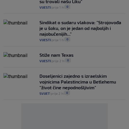
su trovali našu Liku"
0
VIJESTI
prije 1 h
|
|
Sindikat o sudaru vlakova: "Strojovođa
je u šoku, on je jedan od najboljih i
najobučenijih..."
0
VIJESTI
prije 1 h
|
|
Stiže nam Texas
0
VIJESTI
prije 2 h
|
|
Doseljenici zajedno s izraelskim
vojnicima Palestincima u Betlehemu
"život čine nepodnošljivim"
0
SVIJET
prije 2 h
|
|