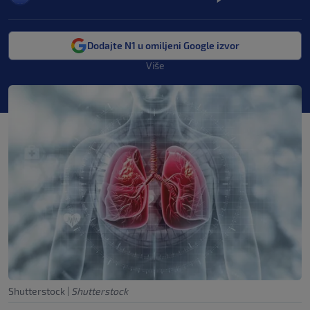
Dodajte N1 u omiljeni Google izvor
Više
Shutterstock
|
Shutterstock