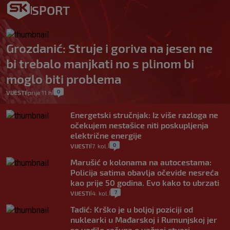
SPORT
Grozdanić: Struje i goriva na jesen ne
bi trebalo manjkati no s plinom bi
moglo biti problema
0
VIJESTI
prije 11 h
|
|
Energetski stručnjak: Iz više razloga ne
očekujem nestašice niti poskupljenja
električne energije
0
VIJESTI
7. kol.
|
|
Marušić o kolonama na autocestama:
Policija satima obavlja očevide nesreća
kao prije 50 godina. Evo kako to ubrzati
7
VIJESTI
4. kol.
|
|
Tadić: Krško je u boljoj poziciji od
nuklearki u Mađarskoj i Rumunjskoj jer
se vodilo računa o važnoj stvari