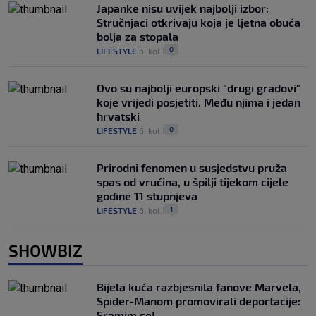
Japanke nisu uvijek najbolji izbor:
Stručnjaci otkrivaju koja je ljetna obuća
bolja za stopala
0
LIFESTYLE
6. kol.
|
|
Ovo su najbolji europski "drugi gradovi"
koje vrijedi posjetiti. Među njima i jedan
hrvatski
0
LIFESTYLE
6. kol.
|
|
Prirodni fenomen u susjedstvu pruža
spas od vrućina, u špilji tijekom cijele
godine 11 stupnjeva
1
LIFESTYLE
6. kol.
|
|
SHOWBIZ
Bijela kuća razbjesnila fanove Marvela,
Spider-Manom promovirali deportacije:
Sramim se!