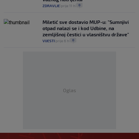
0
ZDRAVLJE
prije 11 h
|
|
Miletić sve dostavio MUP-u: "Sumnjivi
otpad nalazi se i kod Udbine, na
zemljišnoj čestici u vlasništvu države"
0
VIJESTI
prije 6 h
|
|
Oglas