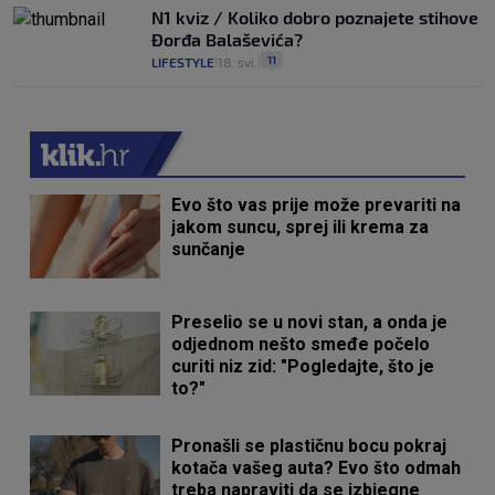
N1 kviz / Koliko dobro poznajete stihove
Đorđa Balaševića?
11
LIFESTYLE
18. svi.
|
|
Evo što vas prije može prevariti na
jakom suncu, sprej ili krema za
sunčanje
Preselio se u novi stan, a onda je
odjednom nešto smeđe počelo
curiti niz zid: "Pogledajte, što je
to?"
Pronašli se plastičnu bocu pokraj
kotača vašeg auta? Evo što odmah
treba napraviti da se izbjegne