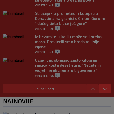
5
VIJESTI
4. kol.
|
|
Stručnjak o prometnom kolapsu u
Konavlima na granici s Crnom Gorom:
"Idućeg ljeta bit će još gore"
3
VIJESTI
4. kol.
|
|
Iz Hrvatske u Italiju može se i preko
mora. Provjerili smo brodske linije i
cijene
2
VIJESTI
3. kol.
|
|
Uzgajivač objasnio zašto kilogram
rajčica košta deset eura: "Nećete ih
vidjeti na akcijama u trgovinama"
8
VIJESTI
3. kol.
|
|
Selidba je jedno od stresnijih iskustava.
Evo aktualnih cijena i nekoliko savjeta
Idi na Sport
da prođe što lakše i jeftinije
0
VIJESTI
2. kol.
NAJNOVIJE
|
|
Izračunali smo koliko košta putovanje
automobilom na Hvar iz Zagreba, a