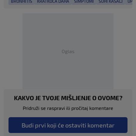
BRONHITIS
KRATKOĆA DAHA
SIMPTOMI
SUHI KAŠALJ
UPA
Oglas
KAKVO JE TVOJE MIŠLJENJE O OVOME?
Pridruži se raspravi ili pročitaj komentare
Budi prvi koji će ostaviti komentar