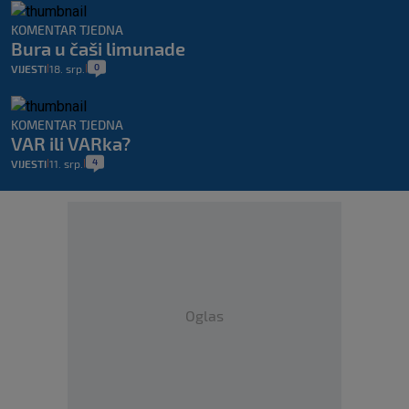
KOMENTAR TJEDNA
Bura u čaši limunade
0
VIJESTI
18. srp.
|
|
KOMENTAR TJEDNA
VAR ili VARka?
4
VIJESTI
11. srp.
|
|
Oglas