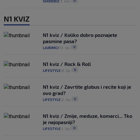
0
SHOWBIZ
3. kol.
|
|
N1 KVIZ
N1 kviz / Koliko dobro poznajete
pasmine pasa?
0
LJUBIMCI
13. lip.
|
|
N1 kviz / Rock & Roll
0
LIFESTYLE
8. lip.
|
|
N1 kviz / Zavrtite globus i recite koji je
ovo grad?
0
LIFESTYLE
2. lip.
|
|
N1 kviz / Zmije, meduze, komarci... Tko
je najopasniji?
0
LIFESTYLE
1. lip.
|
|