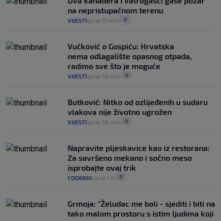
Dva kanadera i vatrogasci gase požar
koliko iz Osijeka
na nepristupačnom terenu
14
VIJESTI
2. kol.
|
|
0
VIJESTI
prije 15 min
|
|
Vučković o Gospiću: Hrvatska
nema odlagalište opasnog otpada,
radimo sve što je moguće
0
VIJESTI
prije 39 min
|
|
Butković: Nitko od ozlijeđenih u sudaru
vlakova nije životno ugrožen
0
VIJESTI
prije 58 min
|
|
Napravite pljeskavice kao iz restorana:
Za savršeno mekano i sočno meso
isprobajte ovaj trik
0
COOKING
prije 1 h
|
|
Grmoja: "Želudac me boli - sjediti i biti na
tako malom prostoru s istim ljudima koji