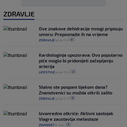
ZDRAVLJE
Ove znakove dehidracije mnogi pripisuju
umoru: Prepoznajte ih na vrijeme
0
ZDRAVLJE
prije 2 h
|
|
Kardiologinja upozorava: Ovo popularno
piće moglo bi pridonijeti začepljenju
arterija
2
LIFESTYLE
prije 10 h
|
|
Stalno ste pospani tijekom dana?
Znanstvenici su možda otkrili zašto
0
ZDRAVLJE
prije 11 h
|
|
Izvanredno otkriće: Aktivni sastojak
Viagre zaustavlja metastaze
2
ZNANOST
6. kol.
|
|