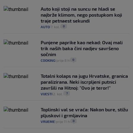
Auto koji stoji na suncu ne hladi se
najbrže klimom, nego postupkom koji
traje petnaest sekundi
0
AUTO
7. kol.
|
|
Punjene paprike kao nekad: Ovaj mali
trik naših baka čini nadjev savršeno
sočnim
0
COOKING
prije 8 h
|
|
Totalni kolaps na jugu Hrvatske, granica
paralizirana. Neki iscrpljeni putnici
završili na Hitnoj: "Ovo je teror!"
7
VIJESTI
2. kol.
|
|
Toplinski val se vraća: Nakon bure, stižu
pljuskovi i grmljavina
0
VRIJEME
prije 11 h
|
|