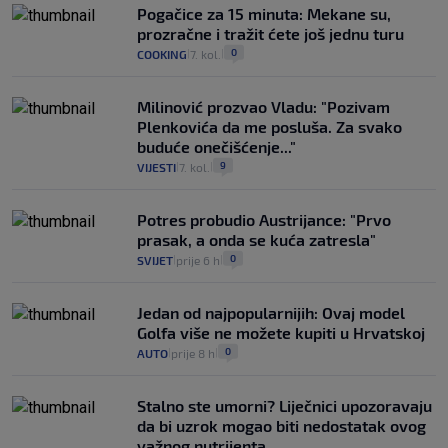
Pogačice za 15 minuta: Mekane su,
prozračne i tražit ćete još jednu turu
0
COOKING
7. kol.
|
|
Milinović prozvao Vladu: "Pozivam
Plenkovića da me posluša. Za svako
buduće onečišćenje..."
9
VIJESTI
7. kol.
|
|
Potres probudio Austrijance: "Prvo
prasak, a onda se kuća zatresla"
0
SVIJET
prije 6 h
|
|
Jedan od najpopularnijih: Ovaj model
Golfa više ne možete kupiti u Hrvatskoj
0
AUTO
prije 8 h
|
|
Stalno ste umorni? Liječnici upozoravaju
da bi uzrok mogao biti nedostatak ovog
važnog nutrijenta