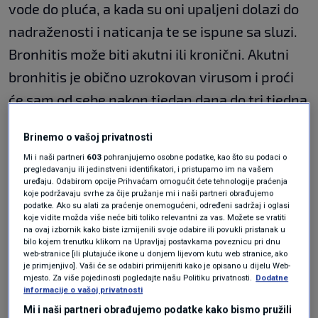
vode do pluća, a kada su oni upaljeni dolazi do
nadraženosti i naticanja te se ispune sa sluzi.
Bronhitis može biti akutni ili kronični. Akutni
bronhitis je obično uzrokovan virusom i proći
će sam od sebe nakon tjedan dana do tri tjedna
i ne zahtjeva nikakve lijekove.
Brinemo o vašoj privatnosti
Mi i naši partneri
603
pohranjujemo osobne podatke, kao što su podaci o
Kronični bronhitis zapravo traje cijelo vrijeme,
pregledavanju ili jedinstveni identifikatori, i pristupamo im na vašem
uređaju. Odabirom opcije Prihvaćam omogućit ćete tehnologije praćenja
točnije u ovom slučaju kašalj može trajati
koje podržavaju svrhe za čije pružanje mi i naši partneri obrađujemo
podatke. Ako su alati za praćenje onemogućeni, određeni sadržaj i oglasi
neprekidno i do tri mjeseca, pa prestati, a onda
koje vidite možda više neće biti toliko relevantni za vas. Možete se vratiti
na ovaj izbornik kako biste izmijenili svoje odabire ili povukli pristanak u
se može ponovno pojaviti, ali se može
bilo kojem trenutku klikom na Upravljaj postavkama poveznicu pri dnu
web-stranice [ili plutajuće ikone u donjem lijevom kutu web stranice, ako
kontrolirati ublažavanjem simptoma i
je primjenjivo]. Vaši će se odabiri primijeniti kako je opisano u dijelu Web-
mjesto. Za više pojedinosti pogledajte našu Politiku privatnosti.
Dodatne
držanjem pod kontrolom bolesti.
informacije o vašoj privatnosti
Mi i naši partneri obrađujemo podatke kako bismo pružili