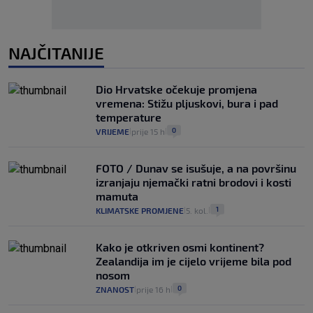
NAJČITANIJE
Dio Hrvatske očekuje promjena
vremena: Stižu pljuskovi, bura i pad
temperature
0
VRIJEME
prije 15 h
|
|
FOTO / Dunav se isušuje, a na površinu
izranjaju njemački ratni brodovi i kosti
mamuta
1
KLIMATSKE PROMJENE
5. kol.
|
|
Kako je otkriven osmi kontinent?
Zealandija im je cijelo vrijeme bila pod
nosom
0
ZNANOST
prije 16 h
|
|