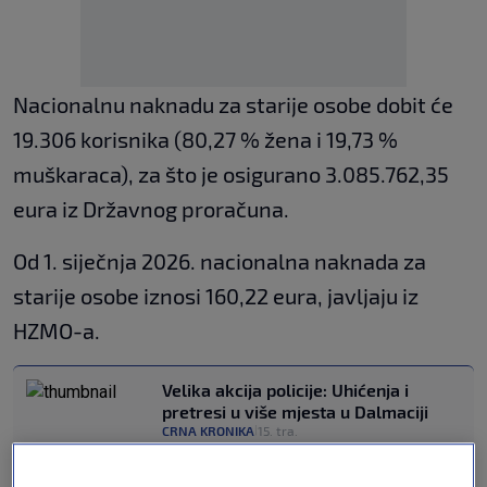
Nacionalnu naknadu za starije osobe dobit će
19.306 korisnika (80,27 % žena i 19,73 %
muškaraca), za što je osigurano 3.085.762,35
eura iz Državnog proračuna.
Od 1. siječnja 2026. nacionalna naknada za
starije osobe iznosi 160,22 eura, javljaju iz
HZMO-a.
Velika akcija policije: Uhićenja i
pretresi u više mjesta u Dalmaciji
CRNA KRONIKA
15. tra.
|