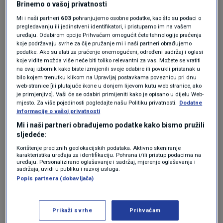
Pravo na nacionalnu naknadu za starije osobe
Brinemo o vašoj privatnosti
Mi i naši partneri
603
pohranjujemo osobne podatke, kao što su podaci o
može ostvariti hrvatski državljanin koji je
pregledavanju ili jedinstveni identifikatori, i pristupamo im na vašem
uređaju. Odabirom opcije Prihvaćam omogućit ćete tehnologije praćenja
navršio 65 godina života, s prebivalištem na
koje podržavaju svrhe za čije pružanje mi i naši partneri obrađujemo
području RH u neprekidnom trajanju od 10
podatke. Ako su alati za praćenje onemogućeni, određeni sadržaj i oglasi
koje vidite možda više neće biti toliko relevantni za vas. Možete se vratiti
godina neposredno prije podnošenja zahtjeva
na ovaj izbornik kako biste izmijenili svoje odabire ili povukli pristanak u
bilo kojem trenutku klikom na Upravljaj postavkama poveznicu pri dnu
za ostvarivanje prava, što je osnovni uvjet, uz
web-stranice [ili plutajuće ikone u donjem lijevom kutu web stranice, ako
je primjenjivo]. Vaši će se odabiri primijeniti kako je opisano u dijelu Web-
koji moraju biti ispunjeni i drugi zakonom
mjesto. Za više pojedinosti pogledajte našu Politiku privatnosti.
Dodatne
informacije o vašoj privatnosti
propisani uvjeti, a to su:
Mi i naši partneri obrađujemo podatke kako bismo pružili
sljedeće:
da nije korisnik mirovine niti osiguranik u
Korištenje preciznih geolokacijskih podataka. Aktivno skeniranje
obveznom mirovinskom osiguranju
karakteristika uređaja za identifikaciju. Pohrana i/ili pristup podacima na
uređaju. Personalizirano oglašavanje i sadržaj, mjerenje oglašavanja i
sadržaja, uvidi u publiku i razvoj usluga.
da njegov prihod i/ili prihod članova
Popis partnera (dobavljača)
njegovoga kućanstva ostvaren u
prethodnoj kalendarskoj godini po članu
Prikaži svrhe
Prihvaćam
kućanstva mjesečno ne prelazi dvostruki