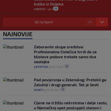
koliko iz Osijeka
14
VIJESTI
2. kol.
|
|
"Kći je otišla na more, a zaboravila
zdravstvenu iskaznicu". Kakva su prava
Idi na Sport
pacijenata izvan mjesta prebivališta?
1
VIJESTI
1. kol.
NAJNOVIJE
|
|
Provjerili smo "što ćemo onda" ako
Plenković na 15 dana ukine mjere: "Ne bi
Zaboravite skupa sredstva:
se dogodilo ništa. Vlada se zaljubila u te
Profesionalna čistačica tvrdi da za
intervencije"
blistave podove trebate samo dva
25
VIJESTI
30. srp.
|
|
sastojka
0
LIFESTYLE
prije 7 min.
|
|
Pad povjerenja u Zelenskog: Pretekli ga
Zalužnji i drugi generali. Tek je šesti
0
SVIJET
prije 15 min.
|
|
Cijene na tržištu nekretnina i dalje rastu,
u Njemačkoj opet poskupjeli stanovi i