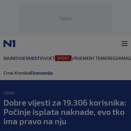
Oglas
NAJNOVIJE
VIJESTI
SVIJET
VRIJEME
N1 TEME
REGIJA
MAG
Crna Kronika
Ekonomija
HZMO
Dobre vijesti za 19.306 korisnika:
Počinje isplata naknade, evo tko
ima pravo na nju