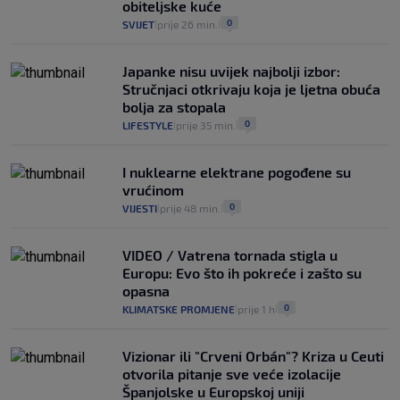
obiteljske kuće
0
SVIJET
prije 26 min.
|
|
Japanke nisu uvijek najbolji izbor:
Stručnjaci otkrivaju koja je ljetna obuća
bolja za stopala
0
LIFESTYLE
prije 35 min.
|
|
I nuklearne elektrane pogođene su
vrućinom
0
VIJESTI
prije 48 min.
|
|
VIDEO / Vatrena tornada stigla u
Europu: Evo što ih pokreće i zašto su
opasna
0
KLIMATSKE PROMJENE
prije 1 h
|
|
Vizionar ili "Crveni Orbán"? Kriza u Ceuti
otvorila pitanje sve veće izolacije
Španjolske u Europskoj uniji