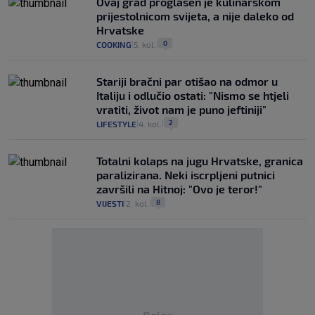
Ovaj grad proglašen je kulinarskom
prijestolnicom svijeta, a nije daleko od
Hrvatske
0
COOKING
5. kol.
|
|
Stariji bračni par otišao na odmor u
Italiju i odlučio ostati: "Nismo se htjeli
vratiti, život nam je puno jeftiniji"
2
LIFESTYLE
4. kol.
|
|
Totalni kolaps na jugu Hrvatske, granica
paralizirana. Neki iscrpljeni putnici
završili na Hitnoj: "Ovo je teror!"
8
VIJESTI
2. kol.
|
|