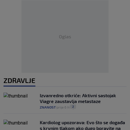
Oglas
ZDRAVLJE
Izvanredno otkriće: Aktivni sastojak
Viagre zaustavlja metastaze
2
ZNANOST
prije 6 h
|
|
Kardiolog upozorava: Evo što se događa
s krvnim tlakom ako dugo boravite na