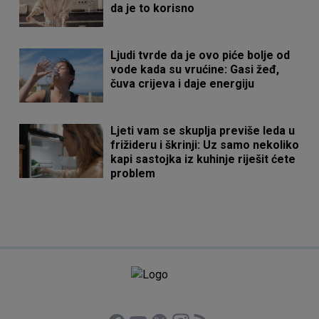
da je to korisno
Ljudi tvrde da je ovo piće bolje od
vode kada su vrućine: Gasi žeđ,
čuva crijeva i daje energiju
Ljeti vam se skuplja previše leda u
frižideru i škrinji: Uz samo nekoliko
kapi sastojka iz kuhinje riješit ćete
problem