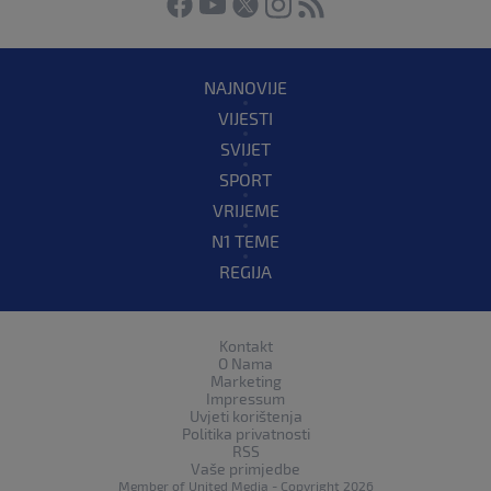
NAJNOVIJE
VIJESTI
SVIJET
SPORT
VRIJEME
N1 TEME
REGIJA
Kontakt
O Nama
Marketing
Impressum
Uvjeti korištenja
Politika privatnosti
RSS
Vaše primjedbe
Member of
United Media
- Copyright 2026