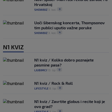
Hrvatskoj
0
SHOWBIZ
3. kol.
|
|
Uoči šibenskog koncerta, Thompsonov
tim publici uputio važne poruke
4
SHOWBIZ
3. kol.
|
|
N1 KVIZ
N1 kviz / Koliko dobro poznajete
pasmine pasa?
0
LJUBIMCI
13. lip.
|
|
N1 kviz / Rock & Roll
0
LIFESTYLE
8. lip.
|
|
N1 kviz / Zavrtite globus i recite koji je
ovo grad?
0
LIFESTYLE
2. lip.
|
|