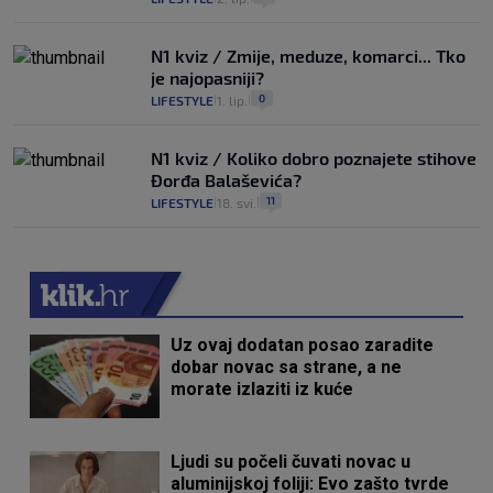
N1 kviz / Zmije, meduze, komarci... Tko
je najopasniji?
0
LIFESTYLE
1. lip.
|
|
N1 kviz / Koliko dobro poznajete stihove
Đorđa Balaševića?
11
LIFESTYLE
18. svi.
|
|
Uz ovaj dodatan posao zaradite
dobar novac sa strane, a ne
morate izlaziti iz kuće
Ljudi su počeli čuvati novac u
aluminijskoj foliji: Evo zašto tvrde