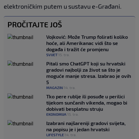
elektroničkim putem u sustavu e-Građani.
PROČITAJTE JOŠ
Vojković: Može Trump folirati koliko
hoće, ali Amerikanac vidi što se
događa i tražit će promjenu
SVIJET
15. tra.
|
Pitali smo ChatGPT koji su hrvatski
gradovi najbolji za život sa što je
moguće manje stresa. Izabrao je ovih
5
MAGAZIN
14. tra.
|
Tko pere rublje ili posuđe u perilici
tijekom sunčanih vikenda, mogao bi
dobivati besplatnu struju
EKONOMIJA
15. tra.
|
Izabrani najšareniji gradovi svijeta,
na popisu je i jedan hrvatski
LIFESTYLE
14. tra.
|