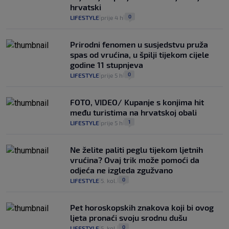
hrvatski
0
LIFESTYLE
prije 4 h
|
|
Prirodni fenomen u susjedstvu pruža
spas od vrućina, u špilji tijekom cijele
godine 11 stupnjeva
0
LIFESTYLE
prije 5 h
|
|
FOTO, VIDEO/ Kupanje s konjima hit
među turistima na hrvatskoj obali
1
LIFESTYLE
prije 5 h
|
|
Ne želite paliti peglu tijekom ljetnih
vrućina? Ovaj trik može pomoći da
odjeća ne izgleda zgužvano
0
LIFESTYLE
5. kol.
|
|
Pet horoskopskih znakova koji bi ovog
ljeta pronaći svoju srodnu dušu
0
LIFESTYLE
5. kol.
|
|