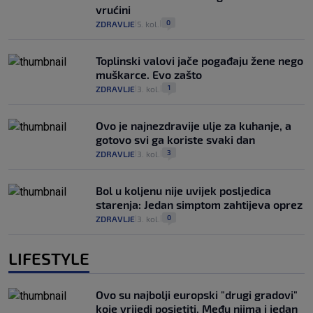
vrućini
0
ZDRAVLJE
5. kol.
|
|
Toplinski valovi jače pogađaju žene nego
muškarce. Evo zašto
1
ZDRAVLJE
3. kol.
|
|
Ovo je najnezdravije ulje za kuhanje, a
gotovo svi ga koriste svaki dan
3
ZDRAVLJE
3. kol.
|
|
Bol u koljenu nije uvijek posljedica
starenja: Jedan simptom zahtijeva oprez
0
ZDRAVLJE
3. kol.
|
|
LIFESTYLE
Ovo su najbolji europski "drugi gradovi"
koje vrijedi posjetiti. Među njima i jedan