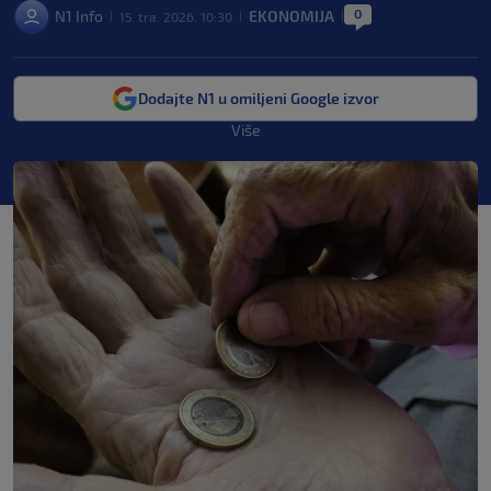
0
N1 Info
EKONOMIJA
15. tra. 2026. 10:30
|
|
|
Dodajte N1 u omiljeni Google izvor
Više