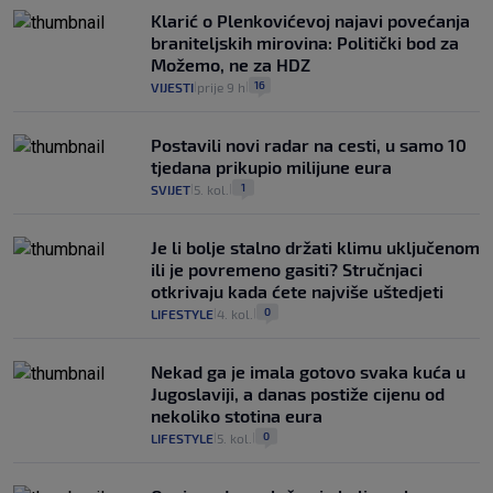
Klarić o Plenkovićevoj najavi povećanja
braniteljskih mirovina: Politički bod za
Možemo, ne za HDZ
16
VIJESTI
prije 9 h
|
|
Postavili novi radar na cesti, u samo 10
tjedana prikupio milijune eura
1
SVIJET
5. kol.
|
|
Je li bolje stalno držati klimu uključenom
ili je povremeno gasiti? Stručnjaci
otkrivaju kada ćete najviše uštedjeti
0
LIFESTYLE
4. kol.
|
|
Nekad ga je imala gotovo svaka kuća u
Jugoslaviji, a danas postiže cijenu od
nekoliko stotina eura
0
LIFESTYLE
5. kol.
|
|