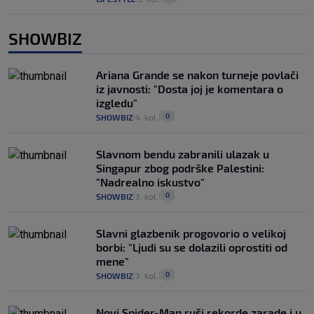
SHOWBIZ
Ariana Grande se nakon turneje povlači
iz javnosti: "Dosta joj je komentara o
izgledu"
0
SHOWBIZ
4. kol.
|
|
Slavnom bendu zabranili ulazak u
Singapur zbog podrške Palestini:
"Nadrealno iskustvo"
0
SHOWBIZ
3. kol.
|
|
Slavni glazbenik progovorio o velikoj
borbi: "Ljudi su se dolazili oprostiti od
mene"
0
SHOWBIZ
3. kol.
|
|
Novi Spider-Man ruši rekorde zarade i u