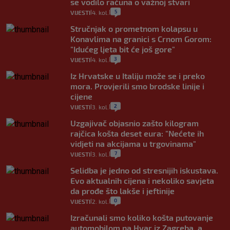
se vodilo računa o važnoj stvari
5
VIJESTI
4. kol.
|
|
Stručnjak o prometnom kolapsu u
Konavlima na granici s Crnom Gorom:
"Idućeg ljeta bit će još gore"
3
VIJESTI
4. kol.
|
|
Iz Hrvatske u Italiju može se i preko
mora. Provjerili smo brodske linije i
cijene
2
VIJESTI
3. kol.
|
|
Uzgajivač objasnio zašto kilogram
rajčica košta deset eura: "Nećete ih
vidjeti na akcijama u trgovinama"
7
VIJESTI
3. kol.
|
|
Selidba je jedno od stresnijih iskustava.
Evo aktualnih cijena i nekoliko savjeta
da prođe što lakše i jeftinije
0
VIJESTI
2. kol.
|
|
Izračunali smo koliko košta putovanje
automobilom na Hvar iz Zagreba, a