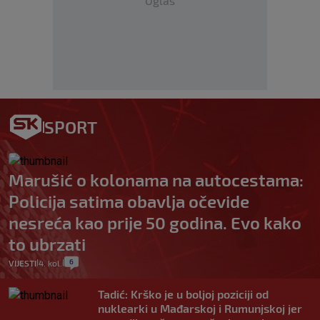
Oglas
SPORT
Marušić o kolonama na autocestama:
Policija satima obavlja očevide
nesreća kao prije 50 godina. Evo kako
to ubrzati
6
VIJESTI
4. kol.
|
|
Tadić: Krško je u boljoj poziciji od
nuklearki u Mađarskoj i Rumunjskoj jer