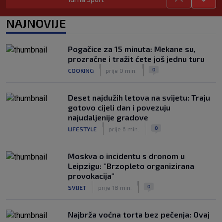
Tomiyasu se vraća u Premier ligu,
postat će suigrač bivšeg Vatrenog
NAJNOVIJE
|
SK
prije 3 h
Veliko priznanje za hrvatskog
Pogačice za 15 minuta: Mekane su,
stručnjaka: Jurica Žuža novi je pomoćni
prozračne i tražit ćete još jednu turu
trener Barcelone
|
|
0
COOKING
prije 0 min.
|
SK
prije 2 h
Deset najdužih letova na svijetu: Traju
gotovo cijeli dan i povezuju
najudaljenije gradove
|
|
0
LIFESTYLE
prije 6 min.
Moskva o incidentu s dronom u
Leipzigu: "Brzopleto organizirana
provokacija"
|
|
0
SVIJET
prije 18 min.
Najbrža voćna torta bez pečenja: Ovaj