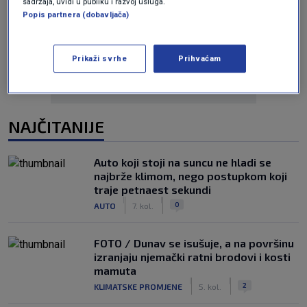
sadržaja, uvidi u publiku i razvoj usluga.
Popis partnera (dobavljača)
Oglas
Prikaži svrhe
Prihvaćam
NAJČITANIJE
Auto koji stoji na suncu ne hladi se
najbrže klimom, nego postupkom koji
traje petnaest sekundi
|
|
0
AUTO
7. kol.
FOTO / Dunav se isušuje, a na površinu
izranjaju njemački ratni brodovi i kosti
mamuta
|
|
2
KLIMATSKE PROMJENE
5. kol.