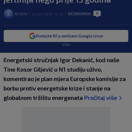
0
N1 Info
EKONOMIJA
23. tra. 2026. 15:42
|
|
|
Dodajte N1 u omiljeni Google izvor
Više
Energetski stručnjak Igor Dekanić, kod naše
Tine Kosor Giljević u N1 studiju uživo,
komentirao je plan mjera Europske komisije za
borbu protiv energetske krize i stanje na
globalnom tržištu energenata
Pročitaj više