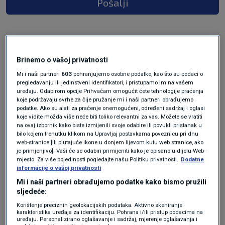
Pošalji
Brinemo o vašoj privatnosti
Mi i naši partneri
603
pohranjujemo osobne podatke, kao što su podaci o
pregledavanju ili jedinstveni identifikatori, i pristupamo im na vašem
uređaju. Odabirom opcije Prihvaćam omogućit ćete tehnologije praćenja
koje podržavaju svrhe za čije pružanje mi i naši partneri obrađujemo
podatke. Ako su alati za praćenje onemogućeni, određeni sadržaj i oglasi
Oglas
koje vidite možda više neće biti toliko relevantni za vas. Možete se vratiti
na ovaj izbornik kako biste izmijenili svoje odabire ili povukli pristanak u
bilo kojem trenutku klikom na Upravljaj postavkama poveznicu pri dnu
web-stranice [ili plutajuće ikone u donjem lijevom kutu web stranice, ako
je primjenjivo]. Vaši će se odabiri primijeniti kako je opisano u dijelu Web-
mjesto. Za više pojedinosti pogledajte našu Politiku privatnosti.
Dodatne
informacije o vašoj privatnosti
Mi i naši partneri obrađujemo podatke kako bismo pružili
sljedeće:
Korištenje preciznih geolokacijskih podataka. Aktivno skeniranje
karakteristika uređaja za identifikaciju. Pohrana i/ili pristup podacima na
uređaju. Personalizirano oglašavanje i sadržaj, mjerenje oglašavanja i