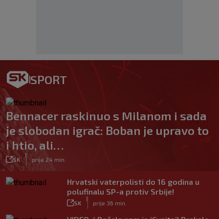
SPORT
Bennacer raskinuo s Milanom i sada
je slobodan igrač: Boban je upravo to
i htio, ali…
|
SK
prije 24 min.
Hrvatski vaterpolisti do 16 godina u
polufinalu SP-a protiv Srbije!
|
SK
prije 36 min.