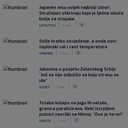
Japanke nisu uvijek najbolji izbor:
Stručnjaci otkrivaju koja je ljetna obuća
bolja za stopala
|
|
0
LIFESTYLE
6. kol.
Stiže kratko osvježenje, a onda novi
toplinski val i rast temperatura
|
|
0
VRIJEME
7. kol.
Jakovina o posjetu Zelenskog Srbiji:
"Još se nije odlučilo na koju stranu se
ide"
|
|
3
SVIJET
7. kol.
Totalni kolaps na jugu Hrvatske,
granica paralizirana. Neki iscrpljeni
putnici završili na Hitnoj: "Ovo je teror!"
|
|
7
VIJESTI
2. kol.