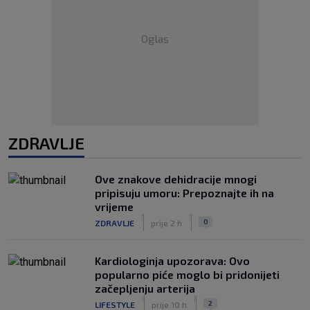
Oglas
ZDRAVLJE
Ove znakove dehidracije mnogi
pripisuju umoru: Prepoznajte ih na
vrijeme
|
|
0
ZDRAVLJE
prije 2 h
Kardiologinja upozorava: Ovo
popularno piće moglo bi pridonijeti
začepljenju arterija
|
|
2
LIFESTYLE
prije 10 h