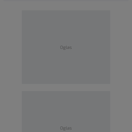
Oglas
Oglas