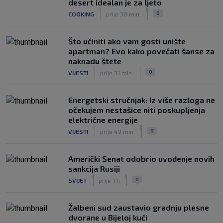
desert idealan je za ljeto
|
|
0
COOKING
prije 30 min.
Što učiniti ako vam gosti unište
apartman? Evo kako povećati šanse za
naknadu štete
|
|
0
VIJESTI
prije 31 min.
Energetski stručnjak: Iz više razloga ne
očekujem nestašice niti poskupljenja
električne energije
|
|
0
VIJESTI
prije 49 min.
Američki Senat odobrio uvođenje novih
sankcija Rusiji
|
|
0
SVIJET
prije 1 h
Žalbeni sud zaustavio gradnju plesne
dvorane u Bijeloj kući