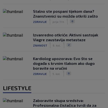
Stalno ste pospani tijekom dana?
Znanstvenici su možda otkrili zašto
|
|
0
ZDRAVLJE
prije 11 h
Izvanredno otkriće: Aktivni sastojak
Viagre zaustavlja metastaze
|
|
2
ZNANOST
6. kol.
Kardiolog upozorava: Evo što se
događa s krvnim tlakom ako dugo
boravite na vrućini
|
|
0
ZDRAVLJE
5. kol.
LIFESTYLE
Zaboravite skupa sredstva:
Profesionalna čistačica tvrdi da za