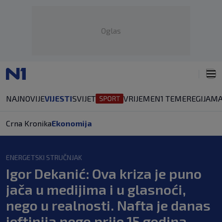
Oglas
NAJNOVIJE
VIJESTI
SVIJET
VRIJEME
N1 TEME
REGIJA
MA
Crna Kronika
Ekonomija
ENERGETSKI STRUČNJAK
Igor Dekanić: Ova kriza je puno
jača u medijima i u glasnoći,
nego u realnosti. Nafta je danas
jeftinija nego prije 15 godina