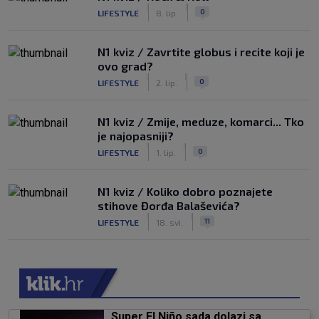
|
|
0
LIFESTYLE
8. lip.
N1 kviz / Zavrtite globus i recite koji je
ovo grad?
|
|
0
LIFESTYLE
2. lip.
N1 kviz / Zmije, meduze, komarci... Tko
je najopasniji?
|
|
0
LIFESTYLE
1. lip.
N1 kviz / Koliko dobro poznajete
stihove Đorđa Balaševića?
|
|
11
LIFESTYLE
18. svi.
Super El Niño sada dolazi sa