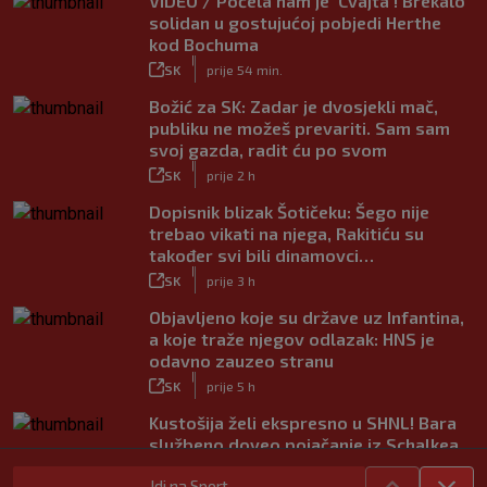
VIDEO / Počela nam je ‘Cvajta’! Brekalo
solidan u gostujućoj pobjedi Herthe
kod Bochuma
|
SK
prije 54 min.
Božić za SK: Zadar je dvosjekli mač,
publiku ne možeš prevariti. Sam sam
svoj gazda, radit ću po svom
|
SK
prije 2 h
Dopisnik blizak Šotičeku: Šego nije
trebao vikati na njega, Rakitiću su
također svi bili dinamovci…
|
SK
prije 3 h
Objavljeno koje su države uz Infantina,
a koje traže njegov odlazak: HNS je
odavno zauzeo stranu
|
SK
prije 5 h
Kustošija želi ekspresno u SHNL! Bara
službeno doveo pojačanje iz Schalkea
|
SK
prije 4 h
Idi na Sport