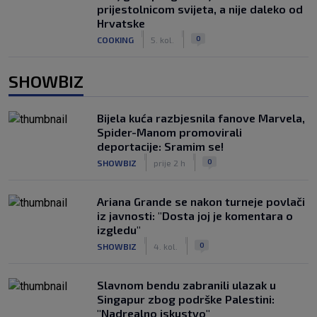
prijestolnicom svijeta, a nije daleko od
Hrvatske
|
|
0
COOKING
5. kol.
SHOWBIZ
Bijela kuća razbjesnila fanove Marvela,
Spider-Manom promovirali
deportacije: Sramim se!
|
|
0
SHOWBIZ
prije 2 h
Ariana Grande se nakon turneje povlači
iz javnosti: "Dosta joj je komentara o
izgledu"
|
|
0
SHOWBIZ
4. kol.
Slavnom bendu zabranili ulazak u
Singapur zbog podrške Palestini:
"Nadrealno iskustvo"