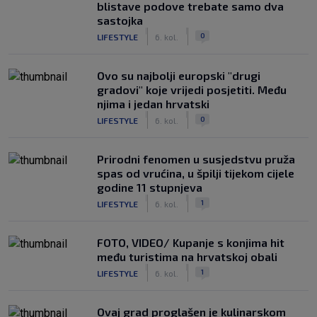
blistave podove trebate samo dva
sastojka
|
|
0
LIFESTYLE
6. kol.
Ovo su najbolji europski "drugi
gradovi" koje vrijedi posjetiti. Među
njima i jedan hrvatski
|
|
0
LIFESTYLE
6. kol.
Prirodni fenomen u susjedstvu pruža
spas od vrućina, u špilji tijekom cijele
godine 11 stupnjeva
|
|
1
LIFESTYLE
6. kol.
FOTO, VIDEO/ Kupanje s konjima hit
među turistima na hrvatskoj obali
|
|
1
LIFESTYLE
6. kol.
Ovaj grad proglašen je kulinarskom