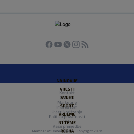
NAJNOVIJE
VIJESTI
Kontakt
O Nama
SVIJET
Marketing
SPORT
Impressum
Uvjeti korištenja
VRIJEME
Politika privatnosti
RSS
N1 TEME
Vaše primjedbe
REGIJA
Member of
United Media
- Copyright 2026