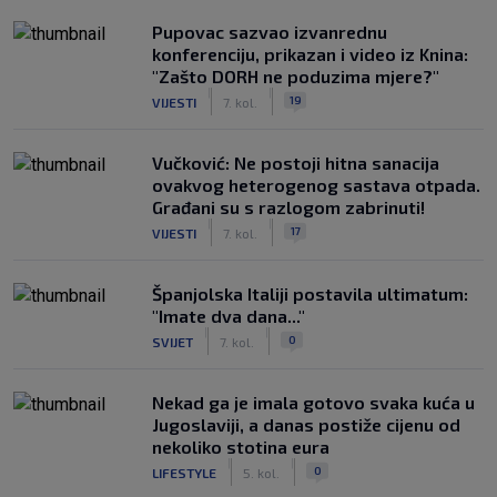
Pupovac sazvao izvanrednu
konferenciju, prikazan i video iz Knina:
"Zašto DORH ne poduzima mjere?"
|
|
19
VIJESTI
7. kol.
Vučković: Ne postoji hitna sanacija
ovakvog heterogenog sastava otpada.
Građani su s razlogom zabrinuti!
|
|
17
VIJESTI
7. kol.
Španjolska Italiji postavila ultimatum:
"Imate dva dana..."
|
|
0
SVIJET
7. kol.
Nekad ga je imala gotovo svaka kuća u
Jugoslaviji, a danas postiže cijenu od
nekoliko stotina eura
|
|
0
LIFESTYLE
5. kol.