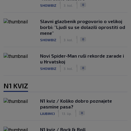
|
|
0
SHOWBIZ
3. kol.
Slavni glazbenik progovorio o velikoj
borbi: "Ljudi su se dolazili oprostiti od
mene"
|
|
0
SHOWBIZ
3. kol.
Novi Spider-Man ruši rekorde zarade i
u Hrvatskoj
|
|
0
SHOWBIZ
3. kol.
N1 KVIZ
N1 kviz / Koliko dobro poznajete
pasmine pasa?
|
|
0
LJUBIMCI
13. lip.
N1 kviz / Rock & Roll