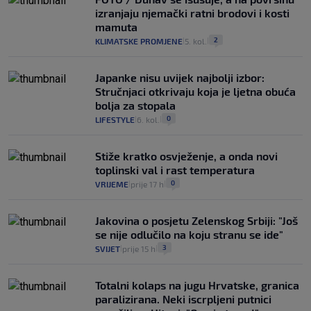
izranjaju njemački ratni brodovi i kosti
mamuta
2
KLIMATSKE PROMJENE
5. kol.
|
|
Japanke nisu uvijek najbolji izbor:
Stručnjaci otkrivaju koja je ljetna obuća
bolja za stopala
0
LIFESTYLE
6. kol.
|
|
Stiže kratko osvježenje, a onda novi
toplinski val i rast temperatura
0
VRIJEME
prije 17 h
|
|
Jakovina o posjetu Zelenskog Srbiji: "Još
se nije odlučilo na koju stranu se ide"
3
SVIJET
prije 15 h
|
|
Totalni kolaps na jugu Hrvatske, granica
paralizirana. Neki iscrpljeni putnici