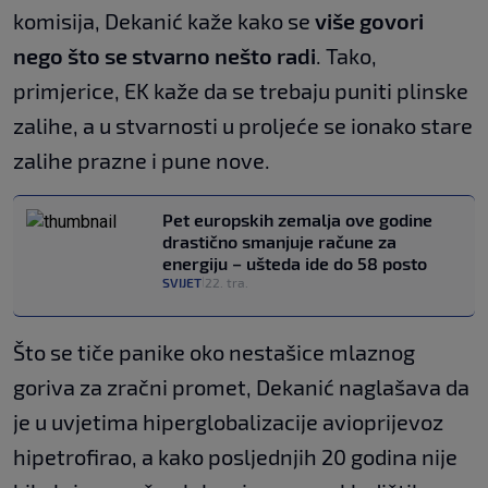
komisija, Dekanić kaže kako se
više govori
nego što se stvarno nešto radi
. Tako,
primjerice, EK kaže da se trebaju puniti plinske
zalihe, a u stvarnosti u proljeće se ionako stare
zalihe prazne i pune nove.
Pet europskih zemalja ove godine
drastično smanjuje račune za
energiju – ušteda ide do 58 posto
SVIJET
22. tra.
|
Što se tiče panike oko nestašice mlaznog
goriva za zračni promet, Dekanić naglašava da
je u uvjetima hiperglobalizacije avioprijevoz
hipetrofirao, a kako posljednjih 20 godina nije