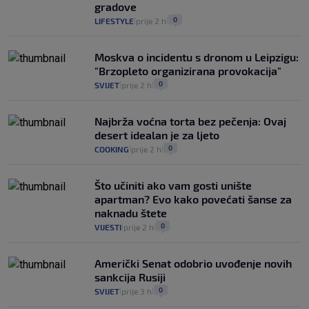
gradove
0
LIFESTYLE
prije 2 h
|
|
Moskva o incidentu s dronom u Leipzigu:
"Brzopleto organizirana provokacija"
0
SVIJET
prije 2 h
|
|
Najbrža voćna torta bez pečenja: Ovaj
desert idealan je za ljeto
0
COOKING
prije 2 h
|
|
Što učiniti ako vam gosti unište
apartman? Evo kako povećati šanse za
naknadu štete
0
VIJESTI
prije 2 h
|
|
Američki Senat odobrio uvođenje novih
sankcija Rusiji
0
SVIJET
prije 3 h
|
|