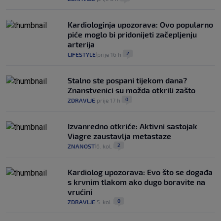
Kardiologinja upozorava: Ovo popularno
piće moglo bi pridonijeti začepljenju
arterija
2
LIFESTYLE
prije 16 h
|
|
Stalno ste pospani tijekom dana?
Znanstvenici su možda otkrili zašto
0
ZDRAVLJE
prije 17 h
|
|
Izvanredno otkriće: Aktivni sastojak
Viagre zaustavlja metastaze
2
ZNANOST
6. kol.
|
|
Kardiolog upozorava: Evo što se događa
s krvnim tlakom ako dugo boravite na
vrućini
0
ZDRAVLJE
5. kol.
|
|