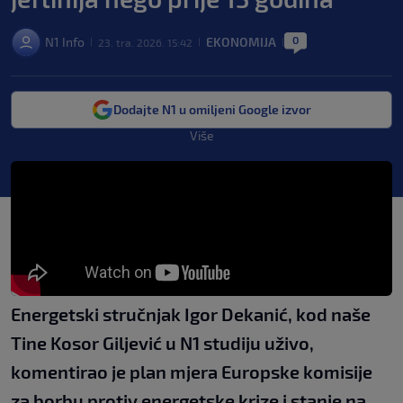
0
N1 Info
EKONOMIJA
23. tra. 2026. 15:42
|
|
|
Dodajte N1 u omiljeni Google izvor
Više
Energetski stručnjak Igor Dekanić, kod naše
Tine Kosor Giljević u N1 studiju uživo,
komentirao je plan mjera Europske komisije
za borbu protiv energetske krize i stanje na