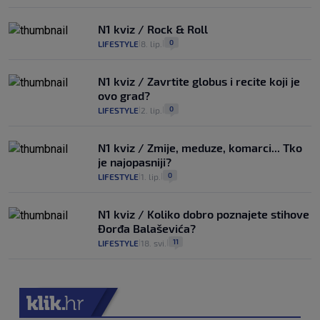
N1 kviz / Rock & Roll
0
LIFESTYLE
8. lip.
|
|
N1 kviz / Zavrtite globus i recite koji je
ovo grad?
0
LIFESTYLE
2. lip.
|
|
N1 kviz / Zmije, meduze, komarci... Tko
je najopasniji?
0
LIFESTYLE
1. lip.
|
|
N1 kviz / Koliko dobro poznajete stihove
Đorđa Balaševića?
11
LIFESTYLE
18. svi.
|
|