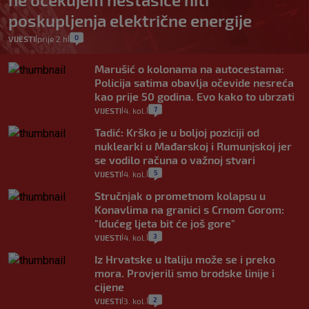
poskupljenja električne energije
0
VIJESTI
prije 2 h
|
|
Marušić o kolonama na autocestama:
Policija satima obavlja očevide nesreća
kao prije 50 godina. Evo kako to ubrzati
7
VIJESTI
4. kol.
|
|
Tadić: Krško je u boljoj poziciji od
nuklearki u Mađarskoj i Rumunjskoj jer
se vodilo računa o važnoj stvari
5
VIJESTI
4. kol.
|
|
Stručnjak o prometnom kolapsu u
Konavlima na granici s Crnom Gorom:
"Idućeg ljeta bit će još gore"
3
VIJESTI
4. kol.
|
|
Iz Hrvatske u Italiju može se i preko
mora. Provjerili smo brodske linije i
cijene
2
VIJESTI
3. kol.
|
|