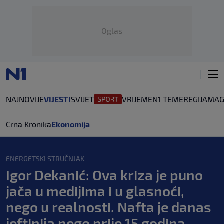
Oglas
NAJNOVIJE
VIJESTI
SVIJET
VRIJEME
N1 TEME
REGIJA
MAG
Crna Kronika
Ekonomija
ENERGETSKI STRUČNJAK
Igor Dekanić: Ova kriza je puno
jača u medijima i u glasnoći,
nego u realnosti. Nafta je danas
jeftinija nego prije 15 godina