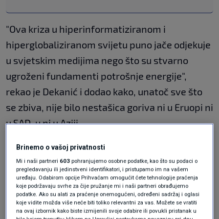
"Ova kriza u hiperinformatiziranom i
hiperglobaliziranom svijetu puno jače odjekuje
u svjetskim medijima nego što su stvarno
ugroženi fundamenti potrošnje energije",
rekao je Dekanić i dodao kako, unatoč sve što
se zbiva, nije bilo nestašica goriva ni u Eruopi ni
u SAD-u ni u Aziji.
"Ova kriza je puno jača u medijima i u glasnoći
Brinemo o vašoj privatnosti
nego u samim
energetskim fundametima
",
Mi i naši partneri
603
pohranjujemo osobne podatke, kao što su podaci o
pregledavanju ili jedinstveni identifikatori, i pristupamo im na vašem
ocijenio je.
uređaju. Odabirom opcije Prihvaćam omogućit ćete tehnologije praćenja
koje podržavaju svrhe za čije pružanje mi i naši partneri obrađujemo
podatke. Ako su alati za praćenje onemogućeni, određeni sadržaj i oglasi
koje vidite možda više neće biti toliko relevantni za vas. Možete se vratiti
Upozorenje Europljanima: Neki od
na ovaj izbornik kako biste izmijenili svoje odabire ili povukli pristanak u
vas mogli bi ostati bez godišnjeg