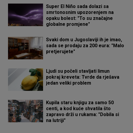
Super El Niño sada dolazi sa
smrtonosnim upozorenjem na
opaku bolest: "To su značajne
globalne promjene"
Svaki dom u Jugoslaviji ih je imao,
sada se prodaju za 200 eura: "Malo
pretjerujete"
Ljudi su počeli stavljati limun
pokraj kreveta: Tvrde da rješava
jedan veliki problem
Kupila staru knjigu za samo 50
centi, a kod kuće shvatila što
zapravo drži u rukama: "Dobila si
na lutriji"