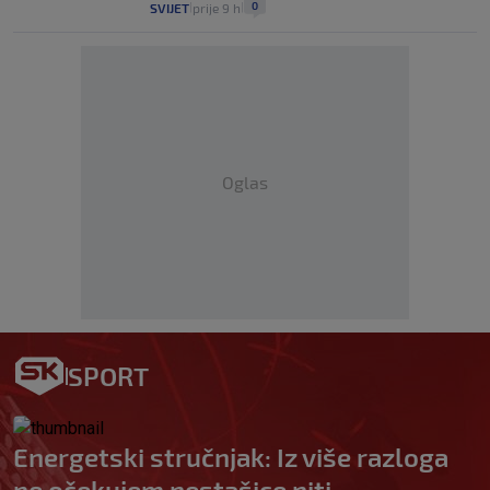
0
SVIJET
prije 9 h
|
|
Oglas
SPORT
Energetski stručnjak: Iz više razloga
ne očekujem nestašice niti