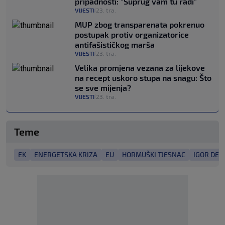
pripadnosti: "Suprug vam tu radi"
VIJESTI
23. tra.
|
MUP zbog transparenata pokrenuo
postupak protiv organizatorice
antifašističkog marša
VIJESTI
23. tra.
|
Velika promjena vezana za lijekove
na recept uskoro stupa na snagu: Što
se sve mijenja?
VIJESTI
23. tra.
|
Teme
EK
ENERGETSKA KRIZA
EU
HORMUŠKI TJESNAC
IGOR DEK