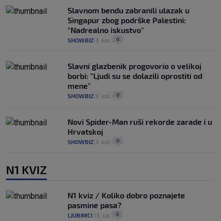
Slavnom bendu zabranili ulazak u
Singapur zbog podrške Palestini:
"Nadrealno iskustvo"
0
SHOWBIZ
3. kol.
|
|
Slavni glazbenik progovorio o velikoj
borbi: "Ljudi su se dolazili oprostiti od
mene"
0
SHOWBIZ
3. kol.
|
|
Novi Spider-Man ruši rekorde zarade i u
Hrvatskoj
0
SHOWBIZ
3. kol.
|
|
N1 KVIZ
N1 kviz / Koliko dobro poznajete
pasmine pasa?
0
LJUBIMCI
13. lip.
|
|