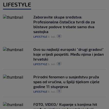
LIFESTYLE
Zaboravite skupa sredstva:
Profesionalna čistačica tvrdi da za
blistave podove trebate samo dva
sastojka
0
LIFESTYLE
6. kol.
|
|
Ovo su najbolji europski "drugi gradovi"
koje vrijedi posjetiti. Među njima i jedan
hrvatski
0
LIFESTYLE
6. kol.
|
|
Prirodni fenomen u susjedstvu pruža
spas od vrućina, u špilji tijekom cijele
godine 11 stupnjeva
1
LIFESTYLE
6. kol.
|
|
FOTO, VIDEO/ Kupanje s konjima hit