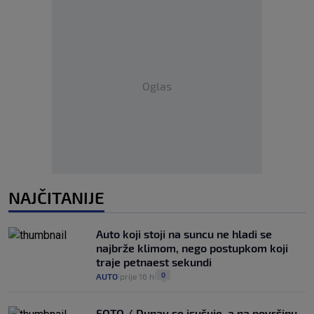
Oglas
NAJČITANIJE
Auto koji stoji na suncu ne hladi se
najbrže klimom, nego postupkom koji
traje petnaest sekundi
0
AUTO
prije 16 h
|
|
FOTO / Dunav se isušuje, a na površinu