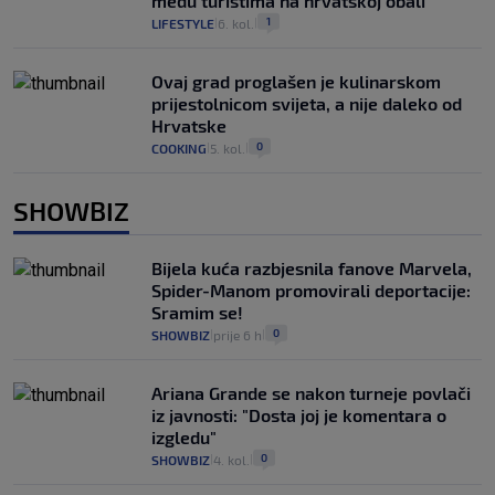
među turistima na hrvatskoj obali
1
LIFESTYLE
6. kol.
|
|
Ovaj grad proglašen je kulinarskom
prijestolnicom svijeta, a nije daleko od
Hrvatske
0
COOKING
5. kol.
|
|
SHOWBIZ
Bijela kuća razbjesnila fanove Marvela,
Spider-Manom promovirali deportacije:
Sramim se!
0
SHOWBIZ
prije 6 h
|
|
Ariana Grande se nakon turneje povlači
iz javnosti: "Dosta joj je komentara o
izgledu"
0
SHOWBIZ
4. kol.
|
|