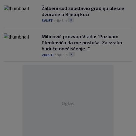
Žalbeni sud zaustavio gradnju plesne
dvorane u Bijeloj kući
0
SVIJET
prije 3 h
|
|
Milinović prozvao Vladu: "Pozivam
Plenkovića da me posluša. Za svako
buduće onečišćenje..."
2
VIJESTI
prije 3 h
|
|
Oglas