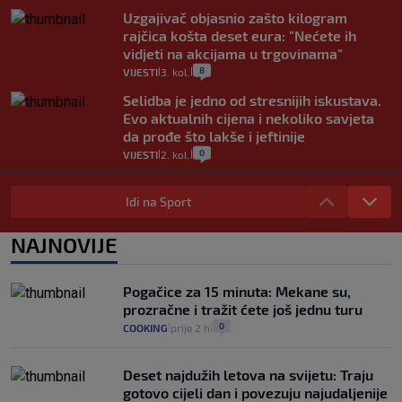
Uzgajivač objasnio zašto kilogram
rajčica košta deset eura: "Nećete ih
vidjeti na akcijama u trgovinama"
8
VIJESTI
3. kol.
|
|
Selidba je jedno od stresnijih iskustava.
Evo aktualnih cijena i nekoliko savjeta
da prođe što lakše i jeftinije
0
VIJESTI
2. kol.
|
|
Izračunali smo koliko košta putovanje
automobilom na Hvar iz Zagreba, a
Idi na Sport
koliko iz Osijeka
14
VIJESTI
2. kol.
NAJNOVIJE
|
|
"Kći je otišla na more, a zaboravila
zdravstvenu iskaznicu". Kakva su prava
Pogačice za 15 minuta: Mekane su,
pacijenata izvan mjesta prebivališta?
prozračne i tražit ćete još jednu turu
1
VIJESTI
1. kol.
|
|
0
COOKING
prije 2 h
|
|
Deset najdužih letova na svijetu: Traju
gotovo cijeli dan i povezuju najudaljenije