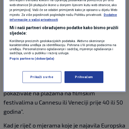
bilo kojem trenutku klikom na Upravljaj postavkama poveznicu pri dnu
odmora
web-stranice [ili plutajuće ikone u donjem lijevom kutu web stranice, ako
SVIJET
23. tra.
|
je primjenjivo]. Vaši će se odabiri primijeniti kako je opisano u dijelu Web-
mjesto. Za više pojedinosti pogledajte našu Politiku privatnosti.
Dodatne
informacije o vašoj privatnosti
"Sve je kao u izvještajima
Mi i naši partneri obrađujemo podatke kako bismo pružili
sljedeće:
s dodjele Oscara"
Korištenje preciznih geolokacijskih podataka. Aktivno skeniranje
karakteristika uređaja za identifikaciju. Pohrana i/ili pristup podacima na
uređaju. Personalizirano oglašavanje i sadržaj, mjerenje oglašavanja i
sadržaja, uvidi u publiku i razvoj usluga.
Usporedio je sadašnju situaciju s izvještajima
Popis partnera (dobavljača)
"s dodjele Oscara
na kojima vrište naslovi kako
su glumice sve pokazale, a kad otvorite vijest
Prikaži svrhe
Prihvaćam
vidite da nisu pokazale ništa
više nego su
pokazivale na plažama na filmskim
festivalima u Cannesu ili Veneciji prije 40 ili 50
godina".
Kad je riječ o mjerama koje je najavila Europska