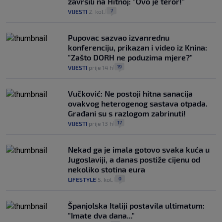
završili na Hitnoj: "Ovo je teror!"
7
VIJESTI
2. kol.
|
|
Pupovac sazvao izvanrednu
konferenciju, prikazan i video iz Knina:
"Zašto DORH ne poduzima mjere?"
19
VIJESTI
prije 14 h
|
|
Vučković: Ne postoji hitna sanacija
ovakvog heterogenog sastava otpada.
Građani su s razlogom zabrinuti!
17
VIJESTI
prije 13 h
|
|
Nekad ga je imala gotovo svaka kuća u
Jugoslaviji, a danas postiže cijenu od
nekoliko stotina eura
0
LIFESTYLE
5. kol.
|
|
Španjolska Italiji postavila ultimatum:
"Imate dva dana..."