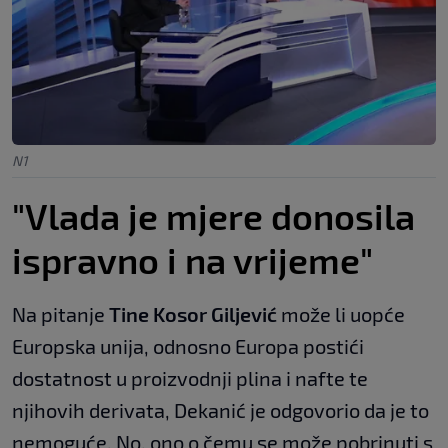
N1
"Vlada je mjere donosila
ispravno i na vrijeme"
Na pitanje
Tine Kosor Giljević
može li uopće
Europska unija, odnosno Europa postići
dostatnost u proizvodnji plina i nafte te
njihovih derivata, Dekanić je odgovorio da je to
nemoguće. No, ono o čemu se može pobrinuti s