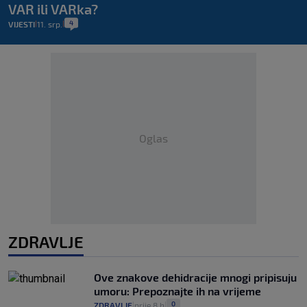
VAR ili VARka?
4
VIJESTI
11. srp.
|
|
Oglas
ZDRAVLJE
Ove znakove dehidracije mnogi pripisuju
umoru: Prepoznajte ih na vrijeme
0
ZDRAVLJE
prije 8 h
|
|