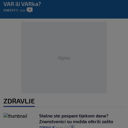
VAR ili VARka?
4
VIJESTI
11. srp.
|
|
Oglas
ZDRAVLJE
Stalno ste pospani tijekom dana?
Znanstvenici su možda otkrili zašto
0
ZDRAVLJE
prije 2 h
|
|