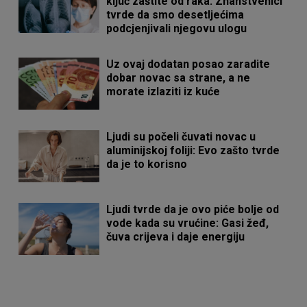
ključ zaštite od raka: Znanstvenici
tvrde da smo desetljećima
podcjenjivali njegovu ulogu
Uz ovaj dodatan posao zaradite
dobar novac sa strane, a ne
morate izlaziti iz kuće
Ljudi su počeli čuvati novac u
aluminijskoj foliji: Evo zašto tvrde
da je to korisno
Ljudi tvrde da je ovo piće bolje od
vode kada su vrućine: Gasi žeđ,
čuva crijeva i daje energiju