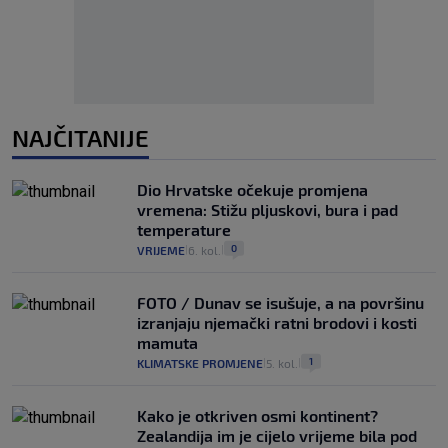
NAJČITANIJE
Dio Hrvatske očekuje promjena
vremena: Stižu pljuskovi, bura i pad
temperature
0
VRIJEME
6. kol.
|
|
FOTO / Dunav se isušuje, a na površinu
izranjaju njemački ratni brodovi i kosti
mamuta
1
KLIMATSKE PROMJENE
5. kol.
|
|
Kako je otkriven osmi kontinent?
Zealandija im je cijelo vrijeme bila pod