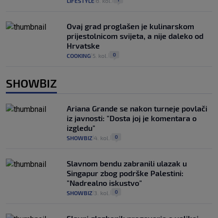
LIFESTYLE
6. kol.
|
|
Ovaj grad proglašen je kulinarskom
prijestolnicom svijeta, a nije daleko od
Hrvatske
0
COOKING
5. kol.
|
|
SHOWBIZ
Ariana Grande se nakon turneje povlači
iz javnosti: "Dosta joj je komentara o
izgledu"
0
SHOWBIZ
4. kol.
|
|
Slavnom bendu zabranili ulazak u
Singapur zbog podrške Palestini:
"Nadrealno iskustvo"
0
SHOWBIZ
3. kol.
|
|