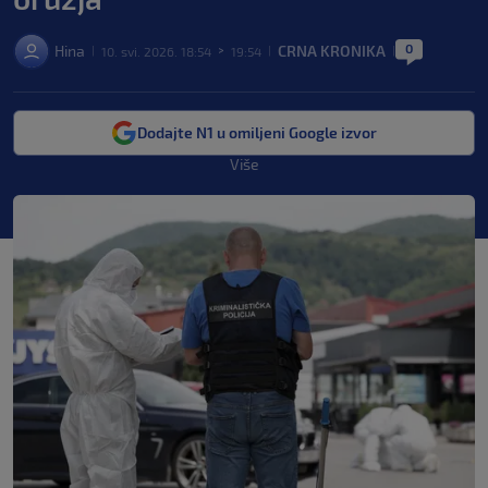
0
Hina
CRNA KRONIKA
10. svi. 2026. 18:54
19:54
|
>
|
|
Dodajte N1 u omiljeni Google izvor
Više