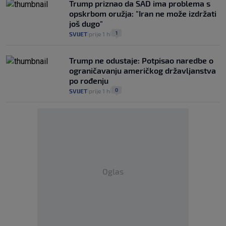
Trump priznao da SAD ima problema s
opskrbom oružja: "Iran ne može izdržati
još dugo"
1
SVIJET
prije 1 h
|
|
Trump ne odustaje: Potpisao naredbe o
ograničavanju američkog državljanstva
po rođenju
0
SVIJET
prije 1 h
|
|
Oglas