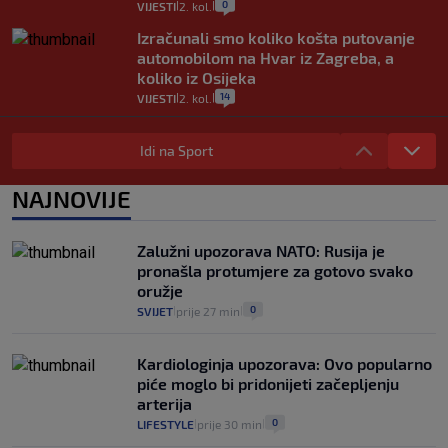
0
VIJESTI
2. kol.
|
|
Izračunali smo koliko košta putovanje
automobilom na Hvar iz Zagreba, a
koliko iz Osijeka
14
VIJESTI
2. kol.
|
|
"Kći je otišla na more, a zaboravila
zdravstvenu iskaznicu". Kakva su prava
Idi na Sport
pacijenata izvan mjesta prebivališta?
1
VIJESTI
1. kol.
NAJNOVIJE
|
|
Provjerili smo "što ćemo onda" ako
Plenković na 15 dana ukine mjere: "Ne bi
Zalužni upozorava NATO: Rusija je
se dogodilo ništa. Vlada se zaljubila u te
pronašla protumjere za gotovo svako
intervencije"
oružje
25
VIJESTI
30. srp.
|
|
0
SVIJET
prije 27 min
|
|
Kardiologinja upozorava: Ovo popularno
piće moglo bi pridonijeti začepljenju
arterija
0
LIFESTYLE
prije 30 min
|
|