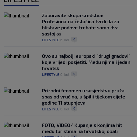
Zaboravite skupa sredstva:
Profesionalna čistačica tvrdi da za
blistave podove trebate samo dva
sastojka
0
LIFESTYLE
6. kol.
|
|
Ovo su najbolji europski "drugi gradovi"
koje vrijedi posjetiti. Među njima i jedan
hrvatski
0
LIFESTYLE
6. kol.
|
|
Prirodni fenomen u susjedstvu pruža
spas od vrućina, u špilji tijekom cijele
godine 11 stupnjeva
0
LIFESTYLE
6. kol.
|
|
FOTO, VIDEO/ Kupanje s konjima hit
među turistima na hrvatskoj obali
1