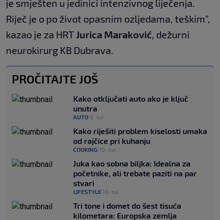
je smješten u jedinici intenzivnog liječenja.
Riječ je o po život opasnim ozljedama, teškim",
kazao je za HRT
Jurica Maraković
, dežurni
neurokirurg KB Dubrava.
PROČITAJTE JOŠ
Kako otključati auto ako je ključ
unutra
AUTO
9. svi.
|
Kako riješiti problem kiselosti umaka
od rajčice pri kuhanju
COOKING
10. svi.
|
Juka kao sobna biljka: Idealna za
početnike, ali trebate paziti na par
stvari
LIFESTYLE
10. svi.
|
Tri tone i domet do šest tisuća
kilometara: Europska zemlja