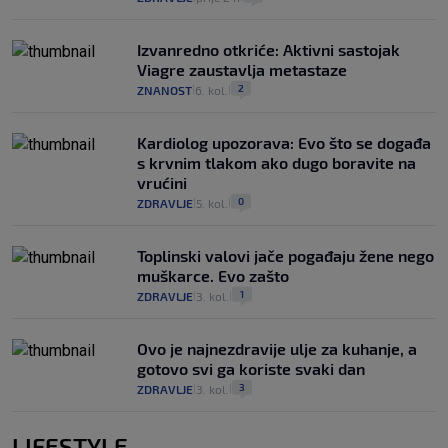
Izvanredno otkriće: Aktivni sastojak
Viagre zaustavlja metastaze
2
ZNANOST
6. kol.
|
|
Kardiolog upozorava: Evo što se događa
s krvnim tlakom ako dugo boravite na
vrućini
0
ZDRAVLJE
5. kol.
|
|
Toplinski valovi jače pogađaju žene nego
muškarce. Evo zašto
1
ZDRAVLJE
3. kol.
|
|
Ovo je najnezdravije ulje za kuhanje, a
gotovo svi ga koriste svaki dan
3
ZDRAVLJE
3. kol.
|
|
LIFESTYLE