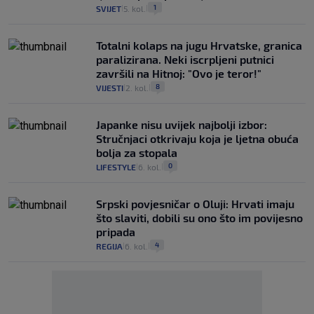
1
SVIJET
5. kol.
|
|
Totalni kolaps na jugu Hrvatske, granica
paralizirana. Neki iscrpljeni putnici
završili na Hitnoj: "Ovo je teror!"
8
VIJESTI
2. kol.
|
|
Japanke nisu uvijek najbolji izbor:
Stručnjaci otkrivaju koja je ljetna obuća
bolja za stopala
0
LIFESTYLE
6. kol.
|
|
Srpski povjesničar o Oluji: Hrvati imaju
što slaviti, dobili su ono što im povijesno
pripada
4
REGIJA
6. kol.
|
|