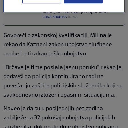
Sindikat policije: "Ovo je trenutak za
sućut, ali i za ozbiljnu opomenu"
CRNA KRONIKA
10. svi.
|
Govoreći o zakonskoj kvalifikaciji, Milina je
rekao da Kazneni zakon ubojstvo službene
osobe tretira kao teško ubojstvo.
"Država je time poslala jasnu poruku”, rekao je,
dodavši da policija kontinuirano radi na
povećanju zaštite policijskih službenika koji su
svakodnevno izloženi opasnim situacijama.
Naveo je da su u posljednjih pet godina
zabilježena 32 pokušaja ubojstva policijskih
službenika, dok posljednje ubojstvo policajca