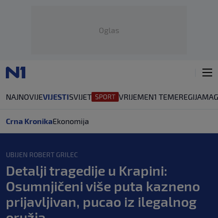
Oglas
NAJNOVIJE
VIJESTI
SVIJET
VRIJEME
N1 TEME
REGIJA
MAG
Crna Kronika
Ekonomija
UBIJEN ROBERT GRILEC
Detalji tragedije u Krapini:
Osumnjičeni više puta kazneno
prijavljivan, pucao iz ilegalnog
oružja