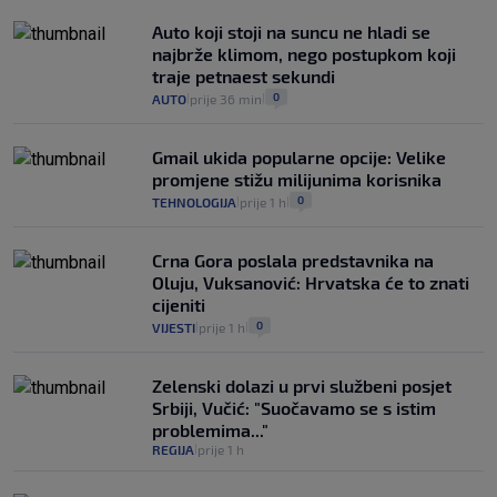
Auto koji stoji na suncu ne hladi se
najbrže klimom, nego postupkom koji
traje petnaest sekundi
0
AUTO
prije 36 min
|
|
Gmail ukida popularne opcije: Velike
promjene stižu milijunima korisnika
0
TEHNOLOGIJA
prije 1 h
|
|
Crna Gora poslala predstavnika na
Oluju, Vuksanović: Hrvatska će to znati
cijeniti
0
VIJESTI
prije 1 h
|
|
Zelenski dolazi u prvi službeni posjet
Srbiji, Vučić: "Suočavamo se s istim
problemima..."
REGIJA
prije 1 h
|