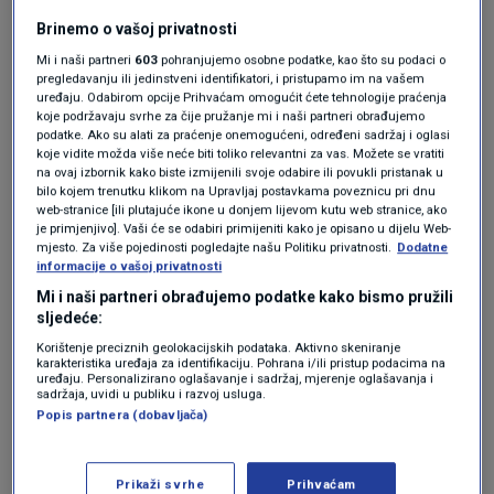
čemu su bili obavještavani državno
Brinemo o vašoj privatnosti
odvjetništvo i sud.
Mi i naši partneri
603
pohranjujemo osobne podatke, kao što su podaci o
pregledavanju ili jedinstveni identifikatori, i pristupamo im na vašem
"Osumnjičeni nije mogao zakonito posjedovati
uređaju. Odabirom opcije Prihvaćam omogućit ćete tehnologije praćenja
koje podržavaju svrhe za čije pružanje mi i naši partneri obrađujemo
vatreno oružje, pa će i to biti predmet
podatke. Ako su alati za praćenje onemogućeni, određeni sadržaj i oglasi
koje vidite možda više neće biti toliko relevantni za vas. Možete se vratiti
kriminalističkog istraživanja”, rekao je Milina.
na ovaj izbornik kako biste izmijenili svoje odabire ili povukli pristanak u
bilo kojem trenutku klikom na Upravljaj postavkama poveznicu pri dnu
web-stranice [ili plutajuće ikone u donjem lijevom kutu web stranice, ako
Izrazio je sućut obitelji, kolegama i prijateljima
je primjenjivo]. Vaši će se odabiri primijeniti kako je opisano u dijelu Web-
mjesto. Za više pojedinosti pogledajte našu Politiku privatnosti.
Dodatne
ubijenog policajca. "Radi se o uzornom kolegi
informacije o vašoj privatnosti
koji je profesionalno i časno obavljao svoju
Mi i naši partneri obrađujemo podatke kako bismo pružili
sljedeće:
službu, bio je više puta nagrađivan i odlikovan”,
Korištenje preciznih geolokacijskih podataka. Aktivno skeniranje
rekao je Milina.
karakteristika uređaja za identifikaciju. Pohrana i/ili pristup podacima na
uređaju. Personalizirano oglašavanje i sadržaj, mjerenje oglašavanja i
sadržaja, uvidi u publiku i razvoj usluga.
Popis partnera (dobavljača)
Božinović o ubojstvu šefa krim
policije: Stojimo čvrsto uz obitelj
kolege
Prikaži svrhe
Prihvaćam
CRNA KRONIKA
10. svi.
|