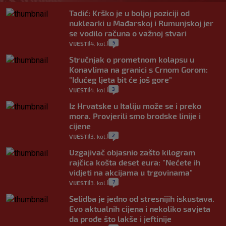
Tadić: Krško je u boljoj poziciji od
nuklearki u Mađarskoj i Rumunjskoj jer
se vodilo računa o važnoj stvari
5
VIJESTI
4. kol.
|
|
Stručnjak o prometnom kolapsu u
Konavlima na granici s Crnom Gorom:
"Idućeg ljeta bit će još gore"
3
VIJESTI
4. kol.
|
|
Iz Hrvatske u Italiju može se i preko
mora. Provjerili smo brodske linije i
cijene
2
VIJESTI
3. kol.
|
|
Uzgajivač objasnio zašto kilogram
rajčica košta deset eura: "Nećete ih
vidjeti na akcijama u trgovinama"
7
VIJESTI
3. kol.
|
|
Selidba je jedno od stresnijih iskustava.
Evo aktualnih cijena i nekoliko savjeta
da prođe što lakše i jeftinije