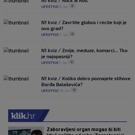
N1 kviz / Rock & Roll
0
LIFESTYLE
8. lip.
|
|
N1 kviz / Zavrtite globus i recite koji je
ovo grad?
0
LIFESTYLE
2. lip.
|
|
N1 kviz / Zmije, meduze, komarci... Tko
je najopasniji?
0
LIFESTYLE
1. lip.
|
|
N1 kviz / Koliko dobro poznajete stihove
Đorđa Balaševića?
11
LIFESTYLE
18. svi.
|
|
Zaboravljeni organ mogao bi biti