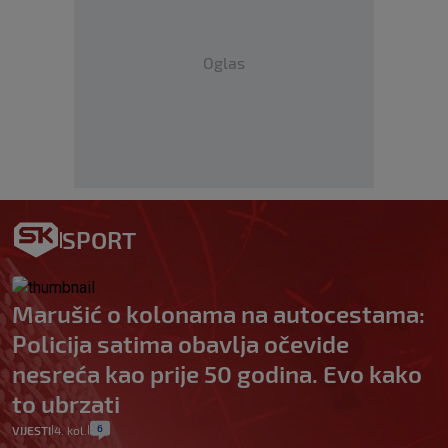
Oglas
SPORT
Marušić o kolonama na autocestama:
Policija satima obavlja očevide
nesreća kao prije 50 godina. Evo kako
to ubrzati
6
VIJESTI
4. kol.
|
|