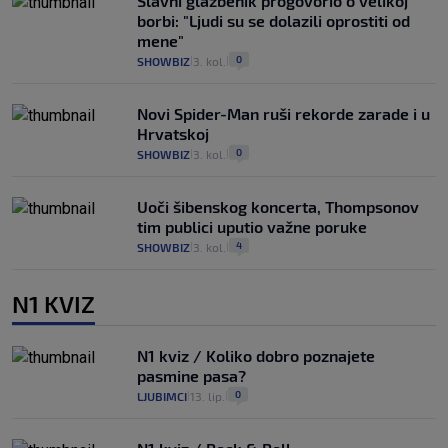
Slavni glazbenik progovorio o velikoj
borbi: "Ljudi su se dolazili oprostiti od
mene"
0
SHOWBIZ
3. kol.
|
|
Novi Spider-Man ruši rekorde zarade i u
Hrvatskoj
0
SHOWBIZ
3. kol.
|
|
Uoči šibenskog koncerta, Thompsonov
tim publici uputio važne poruke
4
SHOWBIZ
3. kol.
|
|
N1 KVIZ
N1 kviz / Koliko dobro poznajete
pasmine pasa?
0
LJUBIMCI
13. lip.
|
|