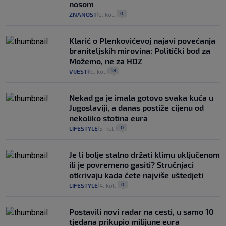
nosom
0
ZNANOST
6. kol.
|
|
Klarić o Plenkovićevoj najavi povećanja
braniteljskih mirovina: Politički bod za
Možemo, ne za HDZ
18
VIJESTI
6. kol.
|
|
Nekad ga je imala gotovo svaka kuća u
Jugoslaviji, a danas postiže cijenu od
nekoliko stotina eura
0
LIFESTYLE
5. kol.
|
|
Je li bolje stalno držati klimu uključenom
ili je povremeno gasiti? Stručnjaci
otkrivaju kada ćete najviše uštedjeti
0
LIFESTYLE
4. kol.
|
|
Postavili novi radar na cesti, u samo 10
tjedana prikupio milijune eura