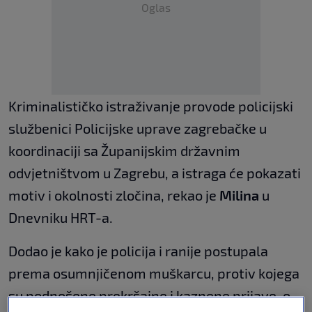
Oglas
Kriminalističko istraživanje provode policijski
službenici Policijske uprave zagrebačke u
koordinaciji sa Županijskim državnim
odvjetništvom u Zagrebu, a istraga će pokazati
motiv i okolnosti zločina, rekao je
Milina
u
Dnevniku HRT-a.
Dodao je kako je policija i ranije postupala
prema osumnjičenom muškarcu, protiv kojega
su podnošene prekršajne i kaznene prijave, o