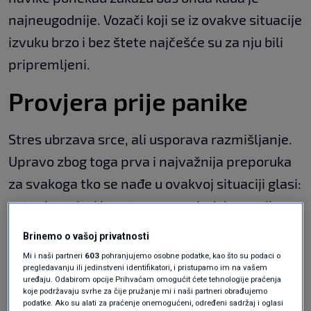
najneugodnije. Vozači koji se iz ovakve situacije
izvuku brzo i bez štete najčešće su za nju bili
pripremljeni.
Provjera prije panike
Stres ubrzava srce, ali usporava razmišljanje.
Upravo zbog toga prva i najvažnija preporuka
za svakoga tko se nađe u ovakvoj situaciji glasi:
ostanite mirni i sustavno pregledajte vozilo.
Provjerite stražnja vrata. Provjerite gepek.
Brinemo o vašoj privatnosti
Mi i naši partneri
603
pohranjujemo osobne podatke, kao što su podaci o
Pogledajte jesu li svi prozori potpuno zatvoreni
pregledavanju ili jedinstveni identifikatori, i pristupamo im na vašem
uređaju. Odabirom opcije Prihvaćam omogućit ćete tehnologije praćenja
ili je možda jedan ostao neznatno odškrinut.
koje podržavaju svrhe za čije pružanje mi i naši partneri obrađujemo
Zvuči banalno, ali velik broj vozača u takvim
podatke. Ako su alati za praćenje onemogućeni, određeni sadržaj i oglasi