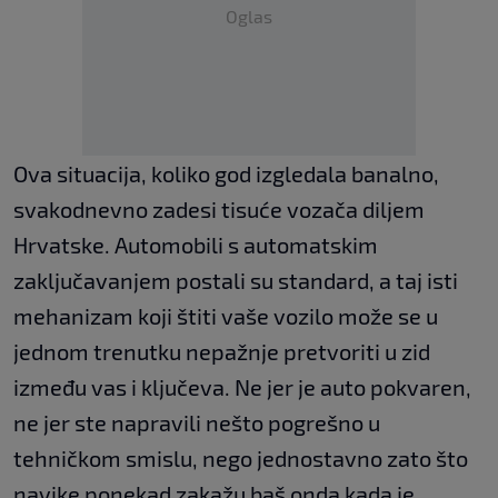
Oglas
Ova situacija, koliko god izgledala banalno,
svakodnevno zadesi tisuće vozača diljem
Hrvatske. Automobili s automatskim
zaključavanjem postali su standard, a taj isti
mehanizam koji štiti vaše vozilo može se u
jednom trenutku nepažnje pretvoriti u zid
između vas i ključeva. Ne jer je auto pokvaren,
ne jer ste napravili nešto pogrešno u
tehničkom smislu, nego jednostavno zato što
navike ponekad zakažu baš onda kada je