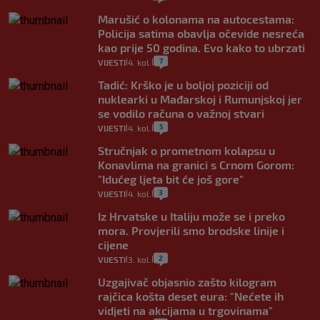
Marušić o kolonama na autocestama:
Policija satima obavlja očevide nesreća
kao prije 50 godina. Evo kako to ubrzati
7
VIJESTI
4. kol.
|
|
Tadić: Krško je u boljoj poziciji od
nuklearki u Mađarskoj i Rumunjskoj jer
se vodilo računa o važnoj stvari
5
VIJESTI
4. kol.
|
|
Stručnjak o prometnom kolapsu u
Konavlima na granici s Crnom Gorom:
"Idućeg ljeta bit će još gore"
3
VIJESTI
4. kol.
|
|
Iz Hrvatske u Italiju može se i preko
mora. Provjerili smo brodske linije i
cijene
2
VIJESTI
3. kol.
|
|
Uzgajivač objasnio zašto kilogram
rajčica košta deset eura: "Nećete ih
vidjeti na akcijama u trgovinama"