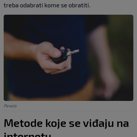
treba odabrati kome se obratiti.
Pexels
Metode koje se viđaju na
internetu