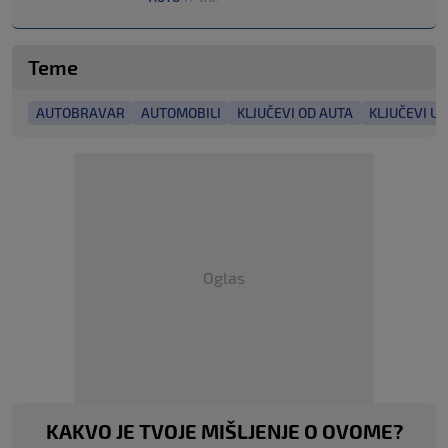
Teme
AUTOBRAVAR
AUTOMOBILI
KLJUČEVI OD AUTA
KLJUČEVI U
Oglas
KAKVO JE TVOJE MIŠLJENJE O OVOME?