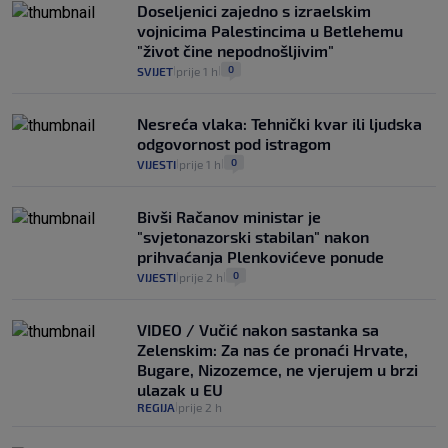
Doseljenici zajedno s izraelskim
vojnicima Palestincima u Betlehemu
"život čine nepodnošljivim"
0
SVIJET
prije 1 h
|
|
Nesreća vlaka: Tehnički kvar ili ljudska
odgovornost pod istragom
0
VIJESTI
prije 1 h
|
|
Bivši Račanov ministar je
"svjetonazorski stabilan" nakon
prihvaćanja Plenkovićeve ponude
0
VIJESTI
prije 2 h
|
|
VIDEO / Vučić nakon sastanka sa
Zelenskim: Za nas će pronaći Hrvate,
Bugare, Nizozemce, ne vjerujem u brzi
ulazak u EU
REGIJA
prije 2 h
|