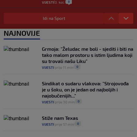
8
VIJESTI
3. kol.
|
|
Selidba je jedno od stresnijih iskustava.
Evo aktualnih cijena i nekoliko savjeta
Idi na Sport
da prođe što lakše i jeftinije
0
VIJESTI
2. kol.
NAJNOVIJE
|
|
Izračunali smo koliko košta putovanje
automobilom na Hvar iz Zagreba, a
Grmoja: "Želudac me boli - sjediti i biti na
koliko iz Osijeka
tako malom prostoru s istim ljudima koji
14
VIJESTI
2. kol.
|
|
su trovali našu Liku"
0
VIJESTI
prije 11 min
|
|
Sindikat o sudaru vlakova: "Strojovođa
je u šoku, on je jedan od najboljih i
najobučenijih..."
0
VIJESTI
prije 30 min
|
|
Stiže nam Texas
0
VIJESTI
prije 57 min
|
|