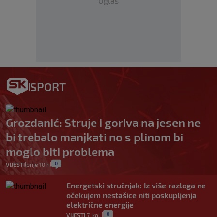
Oglas
SPORT
Grozdanić: Struje i goriva na jesen ne
bi trebalo manjkati no s plinom bi
moglo biti problema
0
VIJESTI
prije 10 h
|
|
Energetski stručnjak: Iz više razloga ne
očekujem nestašice niti poskupljenja
električne energije
0
VIJESTI
7. kol.
|
|