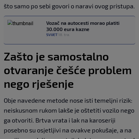
što samo po sebi govori o naravi ovog pristupa.
Vozač na autocesti morao platiti
30.000 eura kazne
SVIJET
18. tra.
|
Zašto je samostalno
otvaranje češće problem
nego rješenje
Obje navedene metode nose isti temeljni rizik:
neiskusnom rukom lakše je oštetiti vozilo nego
ga otvoriti. Brtva vrata i lak na karoseriji
posebno su osjetljivi na ovakve pokušaje, a na