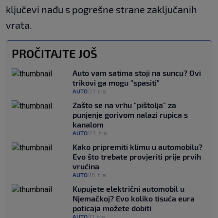
ključevi nađu s pogrešne strane zaključanih
vrata.
PROČITAJTE JOŠ
Auto vam satima stoji na suncu? Ovi
trikovi ga mogu "spasiti"
AUTO
27. tra.
|
Zašto se na vrhu "pištolja" za
punjenje gorivom nalazi rupica s
kanalom
AUTO
23. tra.
|
Kako pripremiti klimu u automobilu?
Evo što trebate provjeriti prije prvih
vrućina
AUTO
18. tra.
|
Kupujete električni automobil u
Njemačkoj? Evo koliko tisuća eura
poticaja možete dobiti
AUTO
17. tra.
|