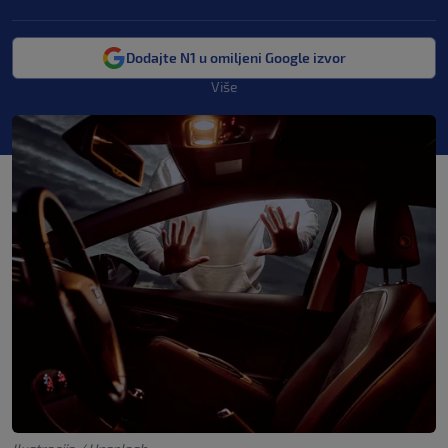
Dodajte N1 u omiljeni Google izvor
Više