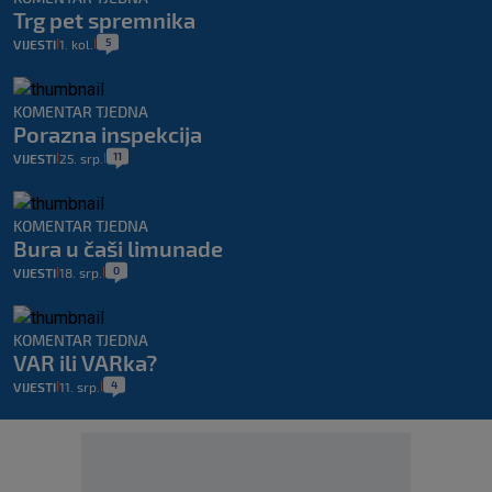
Trg pet spremnika
5
VIJESTI
1. kol.
|
|
KOMENTAR TJEDNA
Porazna inspekcija
11
VIJESTI
25. srp.
|
|
KOMENTAR TJEDNA
Bura u čaši limunade
0
VIJESTI
18. srp.
|
|
KOMENTAR TJEDNA
VAR ili VARka?
4
VIJESTI
11. srp.
|
|