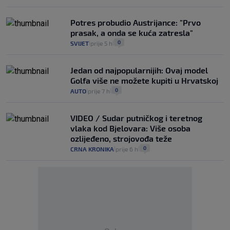
Potres probudio Austrijance: "Prvo
prasak, a onda se kuća zatresla"
0
SVIJET
prije 5 h
|
|
Jedan od najpopularnijih: Ovaj model
Golfa više ne možete kupiti u Hrvatskoj
0
AUTO
prije 7 h
|
|
VIDEO / Sudar putničkog i teretnog
vlaka kod Bjelovara: Više osoba
ozlijeđeno, strojovođa teže
0
CRNA KRONIKA
prije 6 h
|
|