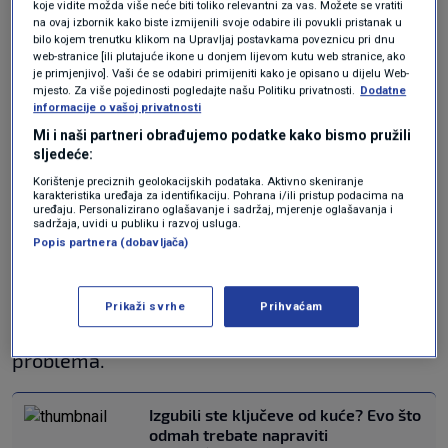
koje vidite možda više neće biti toliko relevantni za vas. Možete se vratiti
trenucima odmah posegne za telefonom, a da
na ovaj izbornik kako biste izmijenili svoje odabire ili povukli pristanak u
bilo kojem trenutku klikom na Upravljaj postavkama poveznicu pri dnu
nije ni obišao vlastito vozilo. Ponekad je
web-stranice [ili plutajuće ikone u donjem lijevom kutu web stranice, ako
je primjenjivo]. Vaši će se odabiri primijeniti kako je opisano u dijelu Web-
rješenje doslovno na dohvat ruke, samo ga
mjesto. Za više pojedinosti pogledajte našu Politiku privatnosti.
Dodatne
informacije o vašoj privatnosti
treba potražiti na mirnoj glavi.
Mi i naši partneri obrađujemo podatke kako bismo pružili
sljedeće:
Ako ste sami na autocesti, u noćnim satima ili u
Korištenje preciznih geolokacijskih podataka. Aktivno skeniranje
dijelu grada koji ne poznajete, a uz to vam je i
karakteristika uređaja za identifikaciju. Pohrana i/ili pristup podacima na
uređaju. Personalizirano oglašavanje i sadržaj, mjerenje oglašavanja i
sadržaja, uvidi u publiku i razvoj usluga.
mobilni telefon ostao zaključan unutra,
Popis partnera (dobavljača)
zatražite pomoć od prolaznika ili osoblja
obližnje benzinske crpke. Sigurna okolina
Prikaži svrhe
Prihvaćam
uvijek dolazi prije tehničkog rješavanja
problema.
Izgubili ste ključeve od kuće? Evo što
odmah trebate napraviti