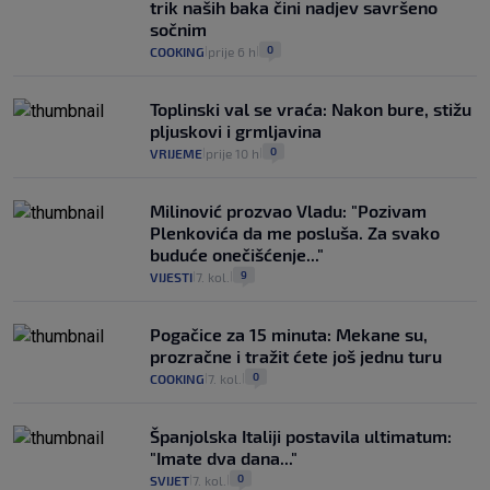
trik naših baka čini nadjev savršeno
sočnim
0
COOKING
prije 6 h
|
|
Toplinski val se vraća: Nakon bure, stižu
pljuskovi i grmljavina
0
VRIJEME
prije 10 h
|
|
Milinović prozvao Vladu: "Pozivam
Plenkovića da me posluša. Za svako
buduće onečišćenje..."
9
VIJESTI
7. kol.
|
|
Pogačice za 15 minuta: Mekane su,
prozračne i tražit ćete još jednu turu
0
COOKING
7. kol.
|
|
Španjolska Italiji postavila ultimatum:
"Imate dva dana..."
0
SVIJET
7. kol.
|
|