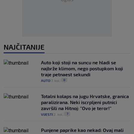
NAJČITANIJE
Auto koji stoji na suncu ne hladi se
najbrže klimom, nego postupkom koji
traje petnaest sekundi
0
AUTO
7. kol.
|
|
Totalni kolaps na jugu Hrvatske, granica
paralizirana. Neki iscrpljeni putnici
završili na Hitnoj: "Ovo je teror!"
7
VIJESTI
2. kol.
|
|
Punjene paprike kao nekad: Ovaj mali