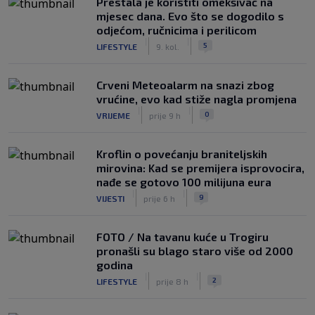
Prestala je koristiti omekšivač na
mjesec dana. Evo što se dogodilo s
odjećom, ručnicima i perilicom
|
|
5
LIFESTYLE
9. kol.
Crveni Meteoalarm na snazi zbog
vrućine, evo kad stiže nagla promjena
|
|
0
VRIJEME
prije 9 h
Kroflin o povećanju braniteljskih
mirovina: Kad se premijera isprovocira,
nađe se gotovo 100 milijuna eura
|
|
9
VIJESTI
prije 6 h
FOTO / Na tavanu kuće u Trogiru
pronašli su blago staro više od 2000
godina
|
|
2
LIFESTYLE
prije 8 h