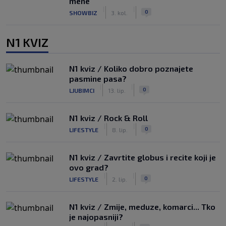
mene"
|
|
0
SHOWBIZ
3. kol.
N1 KVIZ
N1 kviz / Koliko dobro poznajete
pasmine pasa?
|
|
0
LJUBIMCI
13. lip.
N1 kviz / Rock & Roll
|
|
0
LIFESTYLE
8. lip.
N1 kviz / Zavrtite globus i recite koji je
ovo grad?
|
|
0
LIFESTYLE
2. lip.
N1 kviz / Zmije, meduze, komarci... Tko
je najopasniji?
|
|