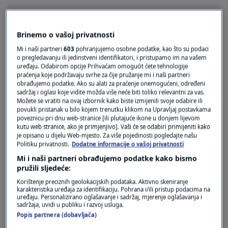
Brinemo o vašoj privatnosti
Mi i naši partneri
603
pohranjujemo osobne podatke, kao što su podaci
Pošalji
o pregledavanju ili jedinstveni identifikatori, i pristupamo im na vašem
uređaju. Odabirom opcije Prihvaćam omogućit ćete tehnologije
praćenja koje podržavaju svrhe za čije pružanje mi i naši partneri
obrađujemo podatke. Ako su alati za praćenje onemogućeni, određeni
sadržaj i oglasi koje vidite možda više neće biti toliko relevantni za vas.
Možete se vratiti na ovaj izbornik kako biste izmijenili svoje odabire ili
povukli pristanak u bilo kojem trenutku klikom na Upravljaj postavkama
poveznicu pri dnu web-stranice [ili plutajuće ikone u donjem lijevom
kutu web stranice, ako je primjenjivo]. Vaši će se odabiri primijeniti kako
je opisano u dijelu Web-mjesto. Za više pojedinosti pogledajte našu
Politiku privatnosti.
Dodatne informacije o vašoj privatnosti
Mi i naši partneri obrađujemo podatke kako bismo
Oglas
pružili sljedeće:
Korištenje preciznih geolokacijskih podataka. Aktivno skeniranje
karakteristika uređaja za identifikaciju. Pohrana i/ili pristup podacima na
uređaju. Personalizirano oglašavanje i sadržaj, mjerenje oglašavanja i
sadržaja, uvidi u publiku i razvoj usluga.
Popis partnera (dobavljača)