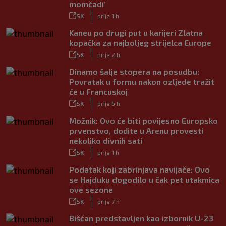
momčadi’
|
SK
prije 1 h
Kaneu po drugi put u karijeri Zlatna
kopačka za najboljeg strijelca Europe
|
SK
prije 2 h
Dinamo šalje stopera na posudbu:
Povratak u formu nakon ozljede tražit
će u Francuskoj
|
SK
prije 6 h
Možnik: Ovo će biti povijesno Europsko
prvenstvo, dođite u Arenu provesti
nekoliko divnih sati
|
SK
prije 1 h
Podatak koji zabrinjava navijače: Ovo
se Hajduku dogodilo u čak pet utakmica
ove sezone
|
SK
prije 7 h
Bišćan predstavljen kao izbornik U-23