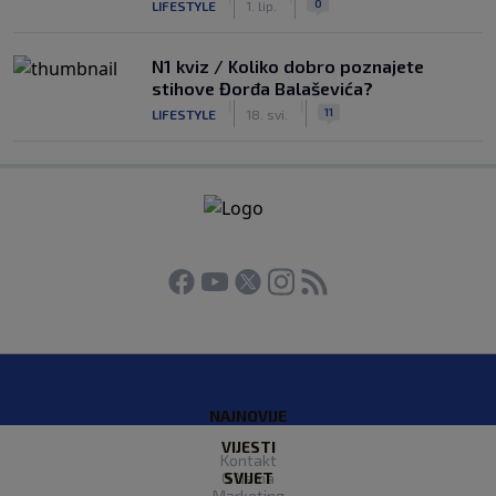
0
LIFESTYLE
1. lip.
N1 kviz / Koliko dobro poznajete
stihove Đorđa Balaševića?
|
|
11
LIFESTYLE
18. svi.
NAJNOVIJE
VIJESTI
Kontakt
O Nama
SVIJET
Marketing