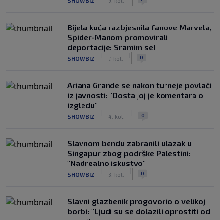
SHOWBIZ
9. kol.
Bijela kuća razbjesnila fanove Marvela,
Spider-Manom promovirali
deportacije: Sramim se!
|
|
0
SHOWBIZ
7. kol.
Ariana Grande se nakon turneje povlači
iz javnosti: "Dosta joj je komentara o
izgledu"
|
|
0
SHOWBIZ
4. kol.
Slavnom bendu zabranili ulazak u
Singapur zbog podrške Palestini:
"Nadrealno iskustvo"
|
|
0
SHOWBIZ
3. kol.
Slavni glazbenik progovorio o velikoj
borbi: "Ljudi su se dolazili oprostiti od