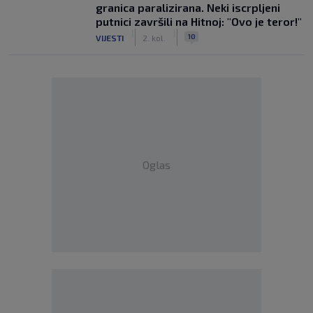
granica paralizirana. Neki iscrpljeni
putnici završili na Hitnoj: "Ovo je teror!"
|
|
10
VIJESTI
2. kol.
Oglas