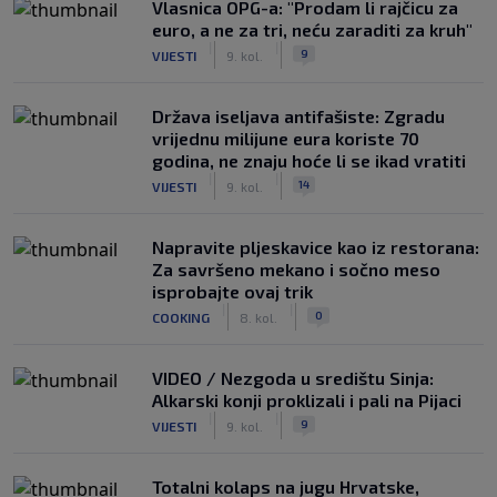
Vlasnica OPG-a: "Prodam li rajčicu za
euro, a ne za tri, neću zaraditi za kruh"
|
|
9
VIJESTI
9. kol.
Država iseljava antifašiste: Zgradu
vrijednu milijune eura koriste 70
godina, ne znaju hoće li se ikad vratiti
|
|
14
VIJESTI
9. kol.
Napravite pljeskavice kao iz restorana:
Za savršeno mekano i sočno meso
isprobajte ovaj trik
|
|
0
COOKING
8. kol.
VIDEO / Nezgoda u središtu Sinja:
Alkarski konji proklizali i pali na Pijaci
|
|
9
VIJESTI
9. kol.
Totalni kolaps na jugu Hrvatske,