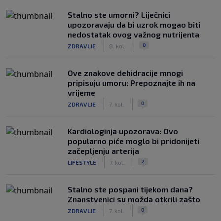
Stalno ste umorni? Liječnici
upozoravaju da bi uzrok mogao biti
nedostatak ovog važnog nutrijenta
|
|
0
ZDRAVLJE
8. kol.
Ove znakove dehidracije mnogi
pripisuju umoru: Prepoznajte ih na
vrijeme
|
|
0
ZDRAVLJE
7. kol.
Kardiologinja upozorava: Ovo
popularno piće moglo bi pridonijeti
začepljenju arterija
|
|
2
LIFESTYLE
7. kol.
Stalno ste pospani tijekom dana?
Znanstvenici su možda otkrili zašto
|
|
0
ZDRAVLJE
7. kol.