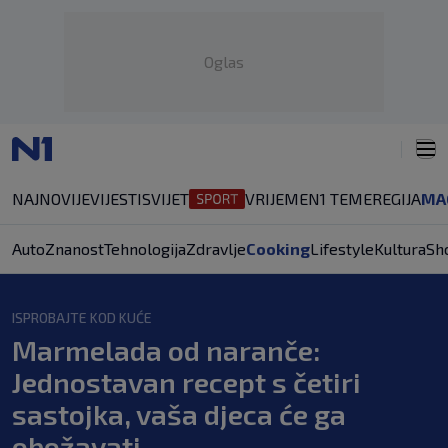
Oglas
NAJNOVIJE
VIJESTI
SVIJET
VRIJEME
N1 TEME
REGIJA
MA
Auto
Znanost
Tehnologija
Zdravlje
Cooking
Lifestyle
Kultura
Sh
ISPROBAJTE KOD KUĆE
Marmelada od naranče:
Jednostavan recept s četiri
sastojka, vaša djeca će ga
obožavati