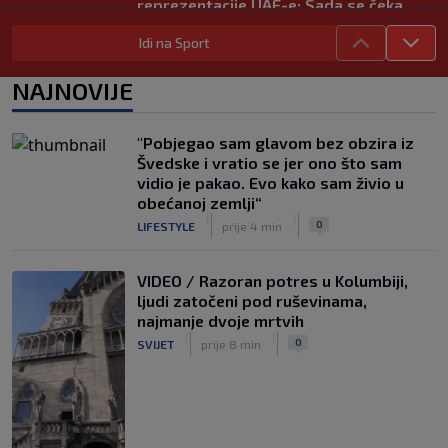
reprezentacije UAE-e: Sada se čeka
Dalić
|
Idi na Sport
SK
prije 7 h
ANKETA / Treba li Hajduk smijeniti
NAJNOVIJE
Gonzala Garciju?
|
SK
prije 4 h
"Pobjegao sam glavom bez obzira iz
Novi igrač Rijeke: Imam prijatelja iz
Švedske i vratio se jer ono što sam
Dinama, nahvalio mi je vašu ligu
vidio je pakao. Evo kako sam živio u
|
obećanoj zemlji“
SK
prije 3 h
|
|
0
LIFESTYLE
prije 4 min
VIDEO / Razoran potres u Kolumbiji,
ljudi zatočeni pod ruševinama,
najmanje dvoje mrtvih
|
|
0
SVIJET
prije 8 min