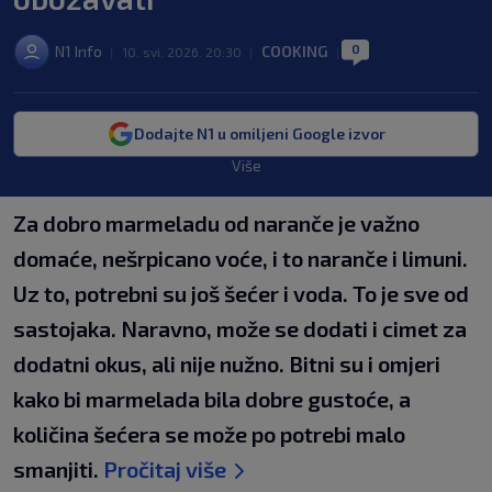
0
N1 Info
COOKING
|
10. svi. 2026. 20:30
|
|
Dodajte N1 u omiljeni Google izvor
Više
Za dobro marmeladu od naranče je važno
domaće, nešrpicano voće, i to naranče i limuni.
Uz to, potrebni su još šećer i voda. To je sve od
sastojaka. Naravno, može se dodati i cimet za
dodatni okus, ali nije nužno. Bitni su i omjeri
kako bi marmelada bila dobre gustoće, a
količina šećera se može po potrebi malo
smanjiti.
Pročitaj više