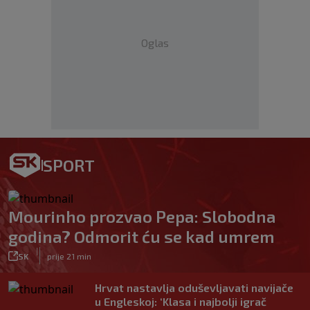
Oglas
SPORT
Mourinho prozvao Pepa: Slobodna
godina? Odmorit ću se kad umrem
|
SK
prije 21 min
Hrvat nastavlja oduševljavati navijače
u Engleskoj: ‘Klasa i najbolji igrač