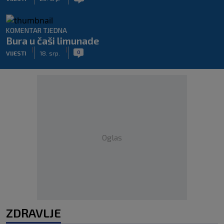
KOMENTAR TJEDNA
Bura u čaši limunade
|
|
0
VIJESTI
18. srp.
Oglas
ZDRAVLJE