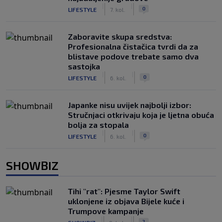
|
|
0
LIFESTYLE
7. kol.
Zaboravite skupa sredstva:
Profesionalna čistačica tvrdi da za
blistave podove trebate samo dva
sastojka
|
|
0
LIFESTYLE
6. kol.
Japanke nisu uvijek najbolji izbor:
Stručnjaci otkrivaju koja je ljetna obuća
bolja za stopala
|
|
0
LIFESTYLE
6. kol.
SHOWBIZ
Tihi "rat": Pjesme Taylor Swift
uklonjene iz objava Bijele kuće i
Trumpove kampanje
|
|
2