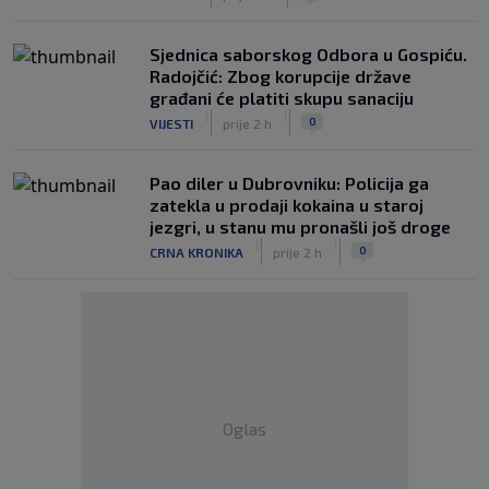
Sjednica saborskog Odbora u Gospiću.
Radojčić: Zbog korupcije države
građani će platiti skupu sanaciju
|
|
0
VIJESTI
prije 2 h
Pao diler u Dubrovniku: Policija ga
zatekla u prodaji kokaina u staroj
jezgri, u stanu mu pronašli još droge
|
|
0
CRNA KRONIKA
prije 2 h
Oglas