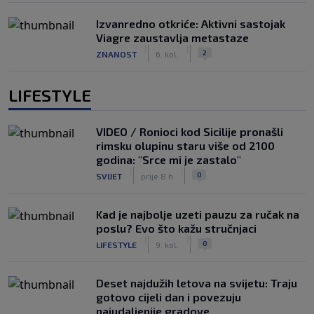
Izvanredno otkriće: Aktivni sastojak
Viagre zaustavlja metastaze
|
|
2
ZNANOST
6. kol.
LIFESTYLE
VIDEO / Ronioci kod Sicilije pronašli
rimsku olupinu staru više od 2100
godina: "Srce mi je zastalo"
|
|
0
SVIJET
prije 8 h
Kad je najbolje uzeti pauzu za ručak na
poslu? Evo što kažu stručnjaci
|
|
0
LIFESTYLE
9. kol.
Deset najdužih letova na svijetu: Traju
gotovo cijeli dan i povezuju
najudaljenije gradove