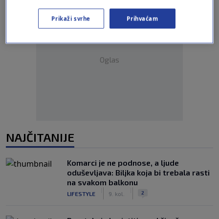
Prikaži svrhe
Prihvaćam
Oglas
NAJČITANIJE
Komarci je ne podnose, a ljude
oduševljava: Biljka koja bi trebala rasti
na svakom balkonu
|
|
2
LIFESTYLE
9. kol.