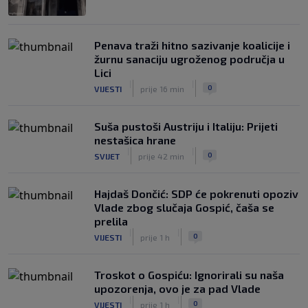
Penava traži hitno sazivanje koalicije i
žurnu sanaciju ugroženog područja u
Lici
|
|
0
VIJESTI
prije 16 min
Suša pustoši Austriju i Italiju: Prijeti
nestašica hrane
|
|
0
SVIJET
prije 42 min
Hajdaš Dončić: SDP će pokrenuti opoziv
Vlade zbog slučaja Gospić, čaša se
prelila
|
|
0
VIJESTI
prije 1 h
Troskot o Gospiću: Ignorirali su naša
upozorenja, ovo je za pad Vlade
|
|
0
VIJESTI
prije 1 h