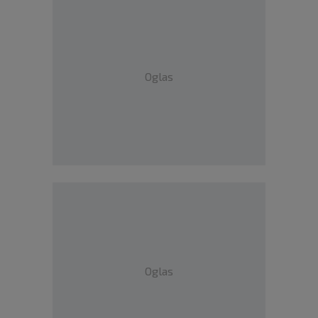
Oglas
Oglas