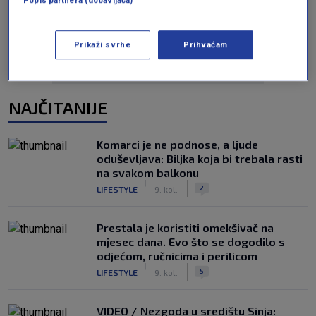
Prikaži svrhe
Prihvaćam
NAJČITANIJE
Komarci je ne podnose, a ljude
oduševljava: Biljka koja bi trebala rasti
na svakom balkonu
|
|
2
LIFESTYLE
9. kol.
Prestala je koristiti omekšivač na
mjesec dana. Evo što se dogodilo s
odjećom, ručnicima i perilicom
|
|
5
LIFESTYLE
9. kol.
VIDEO / Nezgoda u središtu Sinja: