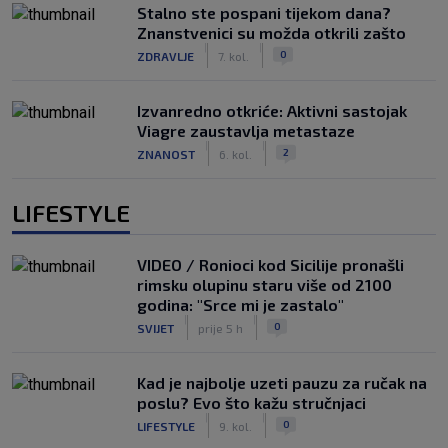
Stalno ste pospani tijekom dana?
Znanstvenici su možda otkrili zašto
|
|
0
ZDRAVLJE
7. kol.
Izvanredno otkriće: Aktivni sastojak
Viagre zaustavlja metastaze
|
|
2
ZNANOST
6. kol.
LIFESTYLE
VIDEO / Ronioci kod Sicilije pronašli
rimsku olupinu staru više od 2100
godina: "Srce mi je zastalo"
|
|
0
SVIJET
prije 5 h
Kad je najbolje uzeti pauzu za ručak na
poslu? Evo što kažu stručnjaci
|
|
0
LIFESTYLE
9. kol.