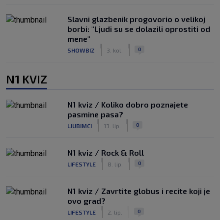
Slavni glazbenik progovorio o velikoj
borbi: "Ljudi su se dolazili oprostiti od
mene"
|
|
0
SHOWBIZ
3. kol.
N1 KVIZ
N1 kviz / Koliko dobro poznajete
pasmine pasa?
|
|
0
LJUBIMCI
13. lip.
N1 kviz / Rock & Roll
|
|
0
LIFESTYLE
8. lip.
N1 kviz / Zavrtite globus i recite koji je
ovo grad?
|
|
0
LIFESTYLE
2. lip.