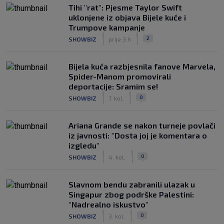
Tihi "rat": Pjesme Taylor Swift
uklonjene iz objava Bijele kuće i
Trumpove kampanje
|
|
2
SHOWBIZ
prije 3 h
Bijela kuća razbjesnila fanove Marvela,
Spider-Manom promovirali
deportacije: Sramim se!
|
|
0
SHOWBIZ
7. kol.
Ariana Grande se nakon turneje povlači
iz javnosti: "Dosta joj je komentara o
izgledu"
|
|
0
SHOWBIZ
4. kol.
Slavnom bendu zabranili ulazak u
Singapur zbog podrške Palestini:
"Nadrealno iskustvo"
|
|
0
SHOWBIZ
3. kol.