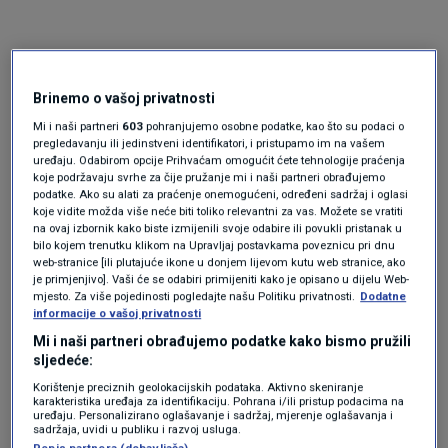
Brinemo o vašoj privatnosti
Mi i naši partneri
603
pohranjujemo osobne podatke, kao što su podaci o
pregledavanju ili jedinstveni identifikatori, i pristupamo im na vašem
uređaju. Odabirom opcije Prihvaćam omogućit ćete tehnologije praćenja
koje podržavaju svrhe za čije pružanje mi i naši partneri obrađujemo
Oglas
podatke. Ako su alati za praćenje onemogućeni, određeni sadržaj i oglasi
koje vidite možda više neće biti toliko relevantni za vas. Možete se vratiti
na ovaj izbornik kako biste izmijenili svoje odabire ili povukli pristanak u
bilo kojem trenutku klikom na Upravljaj postavkama poveznicu pri dnu
web-stranice [ili plutajuće ikone u donjem lijevom kutu web stranice, ako
je primjenjivo]. Vaši će se odabiri primijeniti kako je opisano u dijelu Web-
mjesto. Za više pojedinosti pogledajte našu Politiku privatnosti.
Dodatne
informacije o vašoj privatnosti
Mi i naši partneri obrađujemo podatke kako bismo pružili
sljedeće:
Korištenje preciznih geolokacijskih podataka. Aktivno skeniranje
karakteristika uređaja za identifikaciju. Pohrana i/ili pristup podacima na
uređaju. Personalizirano oglašavanje i sadržaj, mjerenje oglašavanja i
sadržaja, uvidi u publiku i razvoj usluga.
Oglas
Popis partnera (dobavljača)