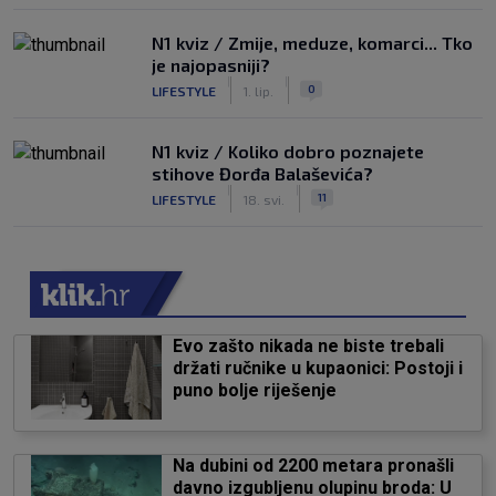
N1 kviz / Zmije, meduze, komarci... Tko
je najopasniji?
|
|
0
LIFESTYLE
1. lip.
N1 kviz / Koliko dobro poznajete
stihove Đorđa Balaševića?
|
|
11
LIFESTYLE
18. svi.
Evo zašto nikada ne biste trebali
držati ručnike u kupaonici: Postoji i
puno bolje riješenje
Na dubini od 2200 metara pronašli
davno izgubljenu olupinu broda: U