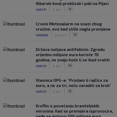
Alkarski konji proklizali i pali na Pijaci
|
|
9
VIJESTI
9. kol.
Crveni Meteoalarm na snazi zbog
vrućine, evo kad stiže nagla promjena
|
|
0
VRIJEME
prije 6 h
Država iseljava antifašiste: Zgradu
vrijednu milijune eura koriste 70
godina, ne znaju hoće li se ikad vratiti
|
|
14
VIJESTI
9. kol.
Vlasnica OPG-a: "Prodam li rajčicu za
euro, a ne za tri, neću zaraditi za kruh"
|
|
9
VIJESTI
9. kol.
Kroflin o povećanju braniteljskih
mirovina: Kad se premijera isprovocira,
nađe se gotovo 100 milijuna eura