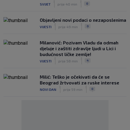
|
|
0
SVIJET
prije 40 min
Objavljeni novi podaci o nezaposlenima
|
|
0
VIJESTI
prije 49 min
Milanović: Pozivam Vladu da odmah
djeluje i zaštiti zdravlje ljudi u Lici i
budućnost ličke zemlje!
|
|
4
VIJESTI
prije 58 min
Milić: Teško je očekivati da će se
Beograd žrtvovati za ruske interese
|
|
0
NOVI DAN
prije 59 min