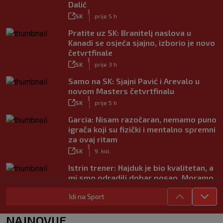
Dalić
|
SK
prije 5 h
Pratite uz SK: Branitelj naslova u
Kanadi se osjeća sjajno, izborio je novo
četvrtfinale
|
SK
prije 3 h
Samo na SK: Sjajni Pavić i Arevalo u
novom Masters četvrtfinalu
|
SK
prije 5 h
Garcia: Nisam razočaran, nemamo puno
igrača koji su fizički i mentalno spremni
za ovaj ritam
|
SK
9. kol.
Istrin trener: Hajduk je bio kvalitetan, a
mi smo odradili dobar posao. Moramo
popraviti koncentraciju
Idi na Sport
|
SK
9. kol.
Juniori Dinama poraženi u finalu
NAJNOVIJE