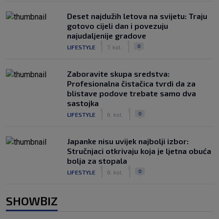
Deset najdužih letova na svijetu: Traju
gotovo cijeli dan i povezuju
najudaljenije gradove
|
|
0
LIFESTYLE
7. kol.
Zaboravite skupa sredstva:
Profesionalna čistačica tvrdi da za
blistave podove trebate samo dva
sastojka
|
|
0
LIFESTYLE
6. kol.
Japanke nisu uvijek najbolji izbor:
Stručnjaci otkrivaju koja je ljetna obuća
bolja za stopala
|
|
0
LIFESTYLE
6. kol.
SHOWBIZ