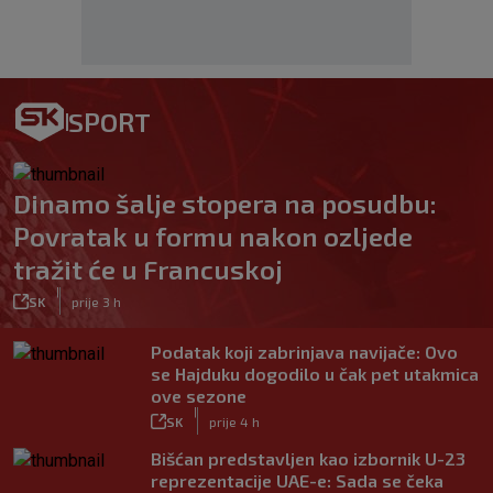
SPORT
Dinamo šalje stopera na posudbu:
Povratak u formu nakon ozljede
tražit će u Francuskoj
|
SK
prije 3 h
Podatak koji zabrinjava navijače: Ovo
se Hajduku dogodilo u čak pet utakmica
ove sezone
|
SK
prije 4 h
Bišćan predstavljen kao izbornik U-23
reprezentacije UAE-e: Sada se čeka