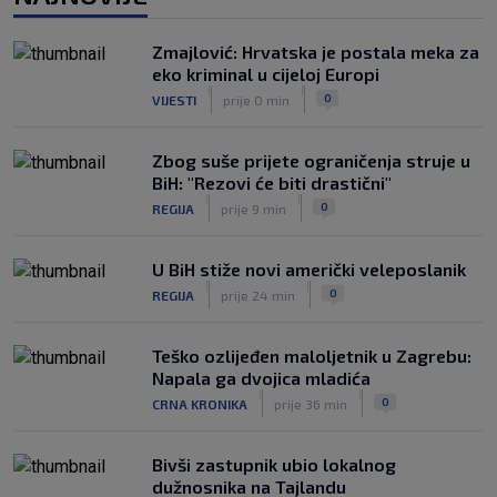
juniorskog turnira Mladen Ramljak
|
SK
9. kol.
Zmajlović: Hrvatska je postala meka za
Sjajni Varaždin razbio Slaven u derbiju
eko kriminal u cijeloj Europi
sjevera
|
|
0
VIJESTI
prije 0 min
|
SK
9. kol.
Zbog suše prijete ograničenja struje u
BiH: "Rezovi će biti drastični"
|
|
0
REGIJA
prije 9 min
U BiH stiže novi američki veleposlanik
|
|
0
REGIJA
prije 24 min
Teško ozlijeđen maloljetnik u Zagrebu:
Napala ga dvojica mladića
|
|
0
CRNA KRONIKA
prije 36 min
Bivši zastupnik ubio lokalnog
dužnosnika na Tajlandu