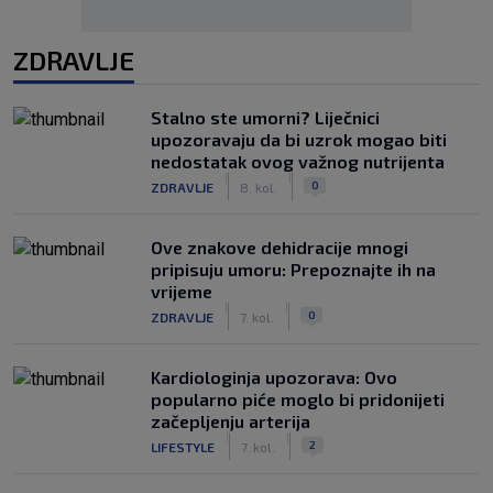
ZDRAVLJE
Stalno ste umorni? Liječnici
upozoravaju da bi uzrok mogao biti
nedostatak ovog važnog nutrijenta
|
|
0
ZDRAVLJE
8. kol.
Ove znakove dehidracije mnogi
pripisuju umoru: Prepoznajte ih na
vrijeme
|
|
0
ZDRAVLJE
7. kol.
Kardiologinja upozorava: Ovo
popularno piće moglo bi pridonijeti
začepljenju arterija
|
|
2
LIFESTYLE
7. kol.