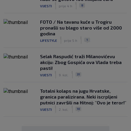
|
|
8
VIJESTI
prije 4 h
FOTO / Na tavanu kuće u Trogiru
pronašli su blago staro više od 2000
godina
|
|
1
LIFESTYLE
prije 5 h
Selak Raspudić traži Milanovićevu
akciju: Zbog Gospića ova Vlada treba
pasti!
|
|
31
VIJESTI
9. kol.
Totalni kolaps na jugu Hrvatske,
granica paralizirana. Neki iscrpljeni
putnici završili na Hitnoj: "Ovo je teror!"
|
|
10
VIJESTI
2. kol.