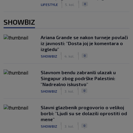
|
|
0
LIFESTYLE
5. kol.
SHOWBIZ
Ariana Grande se nakon turneje povlači
iz javnosti: "Dosta joj je komentara o
izgledu"
|
|
0
SHOWBIZ
4. kol.
Slavnom bendu zabranili ulazak u
Singapur zbog podrške Palestini:
"Nadrealno iskustvo"
|
|
0
SHOWBIZ
3. kol.
Slavni glazbenik progovorio o velikoj
borbi: "Ljudi su se dolazili oprostiti od
mene"
|
|
0
SHOWBIZ
3. kol.