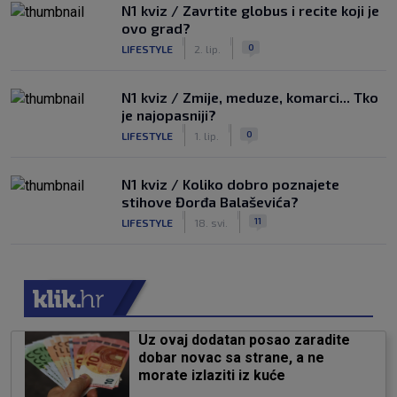
N1 kviz / Zavrtite globus i recite koji je
ovo grad?
|
|
0
LIFESTYLE
2. lip.
N1 kviz / Zmije, meduze, komarci... Tko
je najopasniji?
|
|
0
LIFESTYLE
1. lip.
N1 kviz / Koliko dobro poznajete
stihove Đorđa Balaševića?
|
|
11
LIFESTYLE
18. svi.
Uz ovaj dodatan posao zaradite
dobar novac sa strane, a ne
morate izlaziti iz kuće