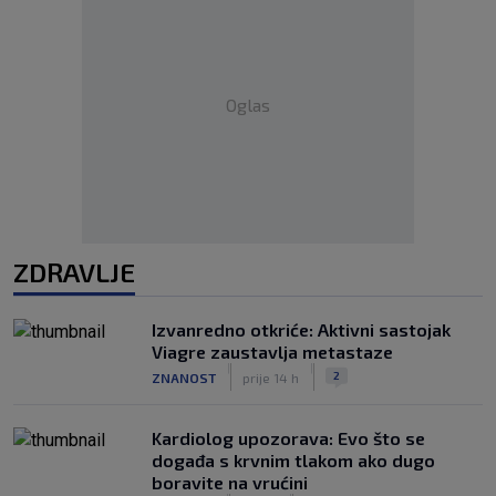
Oglas
ZDRAVLJE
Izvanredno otkriće: Aktivni sastojak
Viagre zaustavlja metastaze
|
|
2
ZNANOST
prije 14 h
Kardiolog upozorava: Evo što se
događa s krvnim tlakom ako dugo
boravite na vrućini