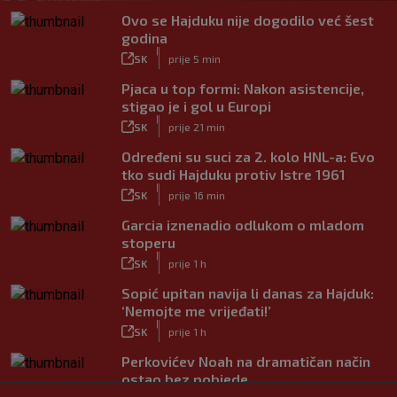
Ovo se Hajduku nije dogodilo već šest
godina
|
SK
prije 5 min
Pjaca u top formi: Nakon asistencije,
stigao je i gol u Europi
|
SK
prije 21 min
Određeni su suci za 2. kolo HNL-a: Evo
tko sudi Hajduku protiv Istre 1961
|
SK
prije 16 min
Garcia iznenadio odlukom o mladom
stoperu
|
SK
prije 1 h
Sopić upitan navija li danas za Hajduk:
‘Nemojte me vrijeđati!’
|
SK
prije 1 h
Perkovićev Noah na dramatičan način
ostao bez pobjede
|