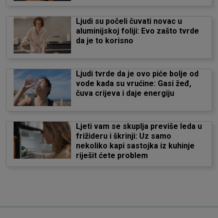
Ljudi su počeli čuvati novac u
aluminijskoj foliji: Evo zašto tvrde
da je to korisno
Ljudi tvrde da je ovo piće bolje od
vode kada su vrućine: Gasi žeđ,
čuva crijeva i daje energiju
Ljeti vam se skuplja previše leda u
frižideru i škrinji: Uz samo
nekoliko kapi sastojka iz kuhinje
riješit ćete problem