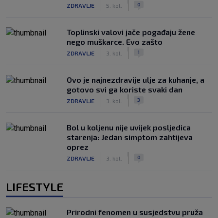
|
|
0
ZDRAVLJE
5. kol.
Toplinski valovi jače pogađaju žene
nego muškarce. Evo zašto
|
|
1
ZDRAVLJE
3. kol.
Ovo je najnezdravije ulje za kuhanje, a
gotovo svi ga koriste svaki dan
|
|
3
ZDRAVLJE
3. kol.
Bol u koljenu nije uvijek posljedica
starenja: Jedan simptom zahtijeva
oprez
|
|
0
ZDRAVLJE
3. kol.
LIFESTYLE
Prirodni fenomen u susjedstvu pruža