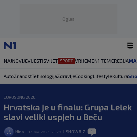
Oglas
NAJNOVIJE
VIJESTI
SVIJET
VRIJEME
N1 TEME
REGIJA
MA
Auto
Znanost
Tehnologija
Zdravlje
Cooking
Lifestyle
Kultura
Sh
EUROSONG 2026.
Hrvatska je u finalu: Grupa Lelek
slavi veliki uspjeh u Beču
1
Hina
SHOWBIZ
12. svi. 2026. 23:20
|
|
|