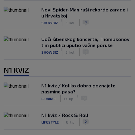
Novi Spider-Man ruši rekorde zarade i
u Hrvatskoj
|
|
0
SHOWBIZ
3. kol.
Uoči šibenskog koncerta, Thompsonov
tim publici uputio važne poruke
|
|
4
SHOWBIZ
3. kol.
N1 KVIZ
N1 kviz / Koliko dobro poznajete
pasmine pasa?
|
|
0
LJUBIMCI
13. lip.
N1 kviz / Rock & Roll
|
|
0
LIFESTYLE
8. lip.