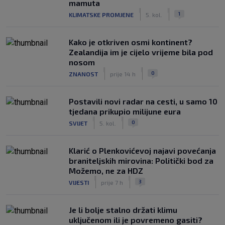
mamuta
|
|
1
KLIMATSKE PROMJENE
5. kol.
Kako je otkriven osmi kontinent?
Zealandija im je cijelo vrijeme bila pod
nosom
|
|
0
ZNANOST
prije 14 h
Postavili novi radar na cesti, u samo 10
tjedana prikupio milijune eura
|
|
0
SVIJET
5. kol.
Klarić o Plenkovićevoj najavi povećanja
braniteljskih mirovina: Politički bod za
Možemo, ne za HDZ
|
|
3
VIJESTI
prije 7 h
Je li bolje stalno držati klimu
uključenom ili je povremeno gasiti?