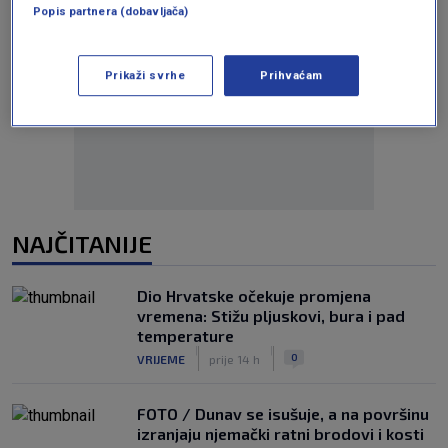
Popis partnera (dobavljača)
Prikaži svrhe
Prihvaćam
Oglas
NAJČITANIJE
Dio Hrvatske očekuje promjena
vremena: Stižu pljuskovi, bura i pad
temperature
|
|
0
VRIJEME
prije 14 h
FOTO / Dunav se isušuje, a na površinu
izranjaju njemački ratni brodovi i kosti