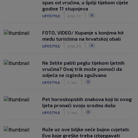
spas od vrućina, u špilji tijekom cijele
godine 11 stupnjeva
|
|
0
LIFESTYLE
prije 3 h
FOTO, VIDEO/ Kupanje s konjima hit
među turistima na hrvatskoj obali
|
|
0
LIFESTYLE
prije 3 h
Ne želite paliti peglu tijekom ljetnih
vrućina? Ovaj trik može pomoći da
odjeća ne izgleda zgužvano
|
|
0
LIFESTYLE
5. kol.
Pet horoskopskih znakova koji bi ovog
ljeta pronaći svoju srodnu dušu
|
|
0
LIFESTYLE
5. kol.
Ruže uz ove biljke neće bujno cvjetati:
Evo koje greške treba izbjegavati