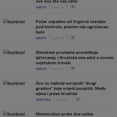
sve ono što nas čeka"
|
|
0
VIJESTI
prije 1 h
Požar zapadno od Vrgorca stavljen
pod kontrolu, plamen nije ugrožavao
kuće
|
|
0
VIJESTI
prije 1 h
Klimatske promjene preoblikuju
ljetovanja, i Hrvatska ima adut u novom
svjetskom trendu
|
|
0
VIJESTI
prije 1 h
Ovo su najbolji europski "drugi
gradovi" koje vrijedi posjetiti. Među
njima i jedan hrvatski
|
|
0
LIFESTYLE
prije 2 h
Meteorolozi prate dva velika