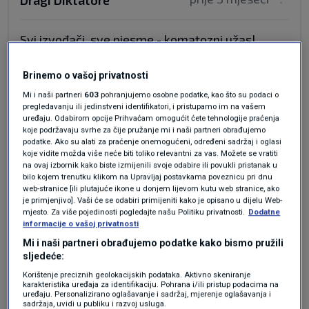
Dragi Diktatore
Svi izvođači, sve pjesme - komatozni užas!
Odgovor
Brinemo o vašoj privatnosti
Mi i naši partneri
603
pohranjujemo osobne podatke, kao što su podaci o
pregledavanju ili jedinstveni identifikatori, i pristupamo im na vašem
uređaju. Odabirom opcije Prihvaćam omogućit ćete tehnologije praćenja
koje podržavaju svrhe za čije pružanje mi i naši partneri obrađujemo
podatke. Ako su alati za praćenje onemogućeni, određeni sadržaj i oglasi
koje vidite možda više neće biti toliko relevantni za vas. Možete se vratiti
na ovaj izbornik kako biste izmijenili svoje odabire ili povukli pristanak u
bilo kojem trenutku klikom na Upravljaj postavkama poveznicu pri dnu
web-stranice [ili plutajuće ikone u donjem lijevom kutu web stranice, ako
Oglas
je primjenjivo]. Vaši će se odabiri primijeniti kako je opisano u dijelu Web-
mjesto. Za više pojedinosti pogledajte našu Politiku privatnosti.
Dodatne
informacije o vašoj privatnosti
Mi i naši partneri obrađujemo podatke kako bismo pružili
sljedeće:
Korištenje preciznih geolokacijskih podataka. Aktivno skeniranje
karakteristika uređaja za identifikaciju. Pohrana i/ili pristup podacima na
uređaju. Personalizirano oglašavanje i sadržaj, mjerenje oglašavanja i
sadržaja, uvidi u publiku i razvoj usluga.