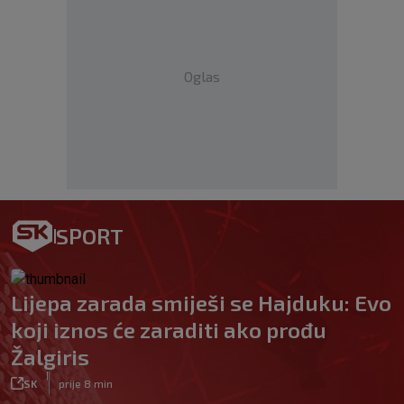
Oglas
SPORT
Lijepa zarada smiješi se Hajduku: Evo
koji iznos će zaraditi ako prođu
Žalgiris
|
SK
prije 8 min