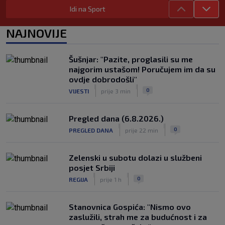
SK
prije 1 h
Idi na Sport
Dalić u Emirate vodi dvojicu velikana
hrvatskog nogometa, evo što će oni
NAJNOVIJE
raditi
|
SK
prije 5 h
Šušnjar: "Pazite, proglasili su me
Zlatko Dalić ima novi posao! Postaje
najgorim ustašom! Poručujem im da su
treći Hrvat na kormilu te reprezentacije
ovdje dobrodošli"
|
|
|
SK
prije 10 h
0
VIJESTI
prije 3 min
Pregled dana (6.8.2026.)
|
|
0
PREGLED DANA
prije 22 min
Zelenski u subotu dolazi u službeni
posjet Srbiji
|
|
0
REGIJA
prije 1 h
Stanovnica Gospića: "Nismo ovo
zaslužili, strah me za budućnost i za