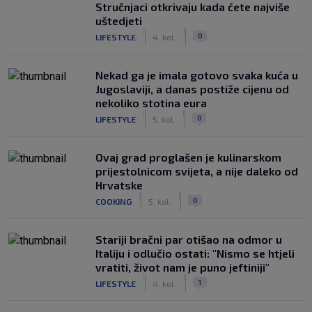
Stručnjaci otkrivaju kada ćete najviše
uštedjeti
|
|
0
LIFESTYLE
4. kol.
Nekad ga je imala gotovo svaka kuća u
Jugoslaviji, a danas postiže cijenu od
nekoliko stotina eura
|
|
0
LIFESTYLE
5. kol.
Ovaj grad proglašen je kulinarskom
prijestolnicom svijeta, a nije daleko od
Hrvatske
|
|
0
COOKING
5. kol.
Stariji bračni par otišao na odmor u
Italiju i odlučio ostati: "Nismo se htjeli
vratiti, život nam je puno jeftiniji"
|
|
1
LIFESTYLE
4. kol.