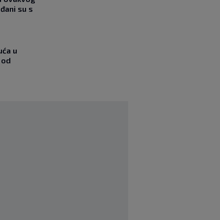
đani su s
uća u
 od