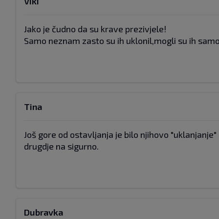
Viki
Jako je čudno da su krave prezivjele!
Samo neznam zasto su ih uklonil,mogli su ih samo s
Tina
Još gore od ostavljanja je bilo njihovo "uklanjanje"
drugdje na sigurno.
Dubravka