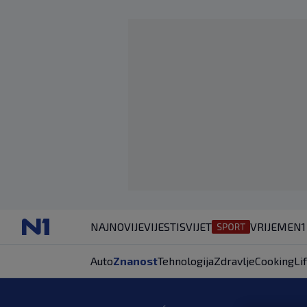
NAJNOVIJE
VIJESTI
SVIJET
VRIJEME
N1
Auto
Znanost
Tehnologija
Zdravlje
Cooking
Li