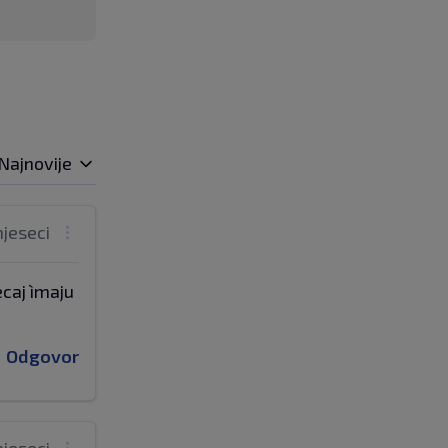
Najnovije
mjeseci
ecaj ìmaju
Odgovor