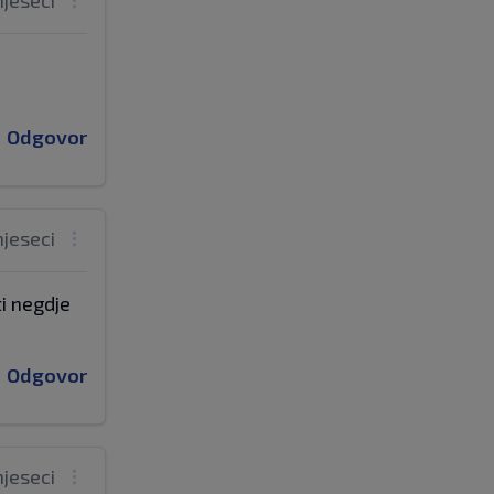
mjeseci
Odgovor
mjeseci
ti negdje
Odgovor
mjeseci