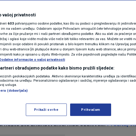
N1(DIS)INFO
 udaljenom otoku, 130
KLIMATSKE PROMJENE
 vašoj privatnosti
rtneri
603
pohranjujemo osobne podatke, kao što su podaci o pregledavanju ili jedinstveni 
 se znanstvenici —
FOTO
o im na vašem uređaju. Odabirom opcije Prihvaćam omogućit ćete tehnologije praćenja
vrhe za čije pružanje mi i naši partneri obrađujemo podatke. Ako su alati za praćenje
žaj i oglasi koje vidite možda više neće biti toliko relevantni za vas. Možete se vratiti n
lo krdo
VIDEO
zmijenili svoje odabire ili povukli pristanak u bilo kojem trenutku klikom na Upravljaj p
i dnu web-stranice [ili plutajuće ikone u donjem lijevom kutu web stranice, ako je primje
rimijeniti kako je opisano u dijelu Web-mjesto. Za više pojedinosti pogledajte našu Politi
Dodatne informacije o vašoj privatnosti
tara
 partneri obrađujemo podatke kako bismo pružili sljedeće:
reciznih geolokacijskih podataka. Aktivno skeniranje karakteristika uređaja za identifika
p podacima na uređaju. Personalizirano oglašavanje i sadržaj, mjerenje oglašavanja i sadr
zvoj usluga.
era (dobavljača)
Prikaži svrhe
Prihvaćam
ih goveda pretvorilo se u višedesetljetni prirodni
su nešto što znanstvenici nisu očekivali.
Pročitaj vi