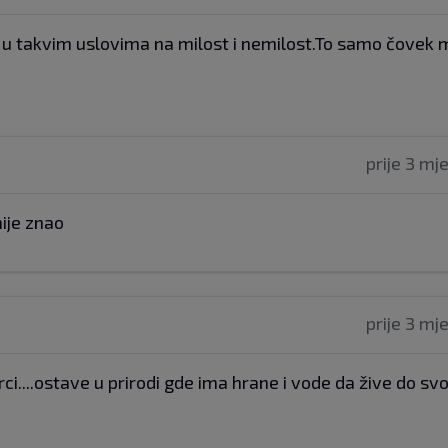
je u takvim uslovima na milost i nemilost.To samo čovek 
prije 3 mj
nije znao
prije 3 mj
ci....ostave u prirodi gde ima hrane i vode da žive do svo