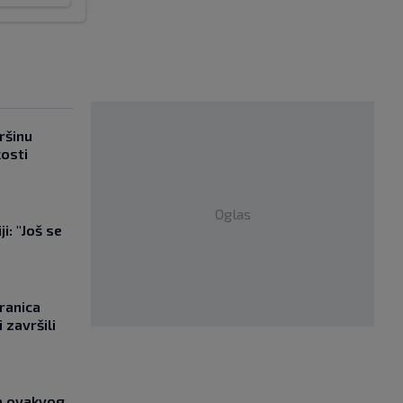
ršinu
kosti
Oglas
i: "Još se
"
ranica
 završili
ja ovakvog