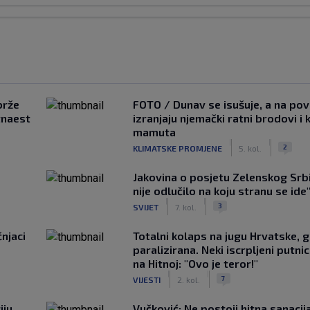
brže
FOTO / Dunav se isušuje, a na pov
tnaest
izranjaju njemački ratni brodovi i 
mamuta
|
|
2
KLIMATSKE PROMJENE
5. kol.
Jakovina o posjetu Zelenskog Srbij
nije odlučilo na koju stranu se ide
|
|
3
SVIJET
7. kol.
čnjaci
Totalni kolaps na jugu Hrvatske, g
paralizirana. Neki iscrpljeni putnici
na Hitnoj: "Ovo je teror!"
|
|
7
VIJESTI
2. kol.
ju,
Vučković: Ne postoji hitna sanaci