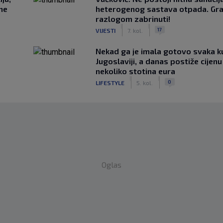
 ne
heterogenog sastava otpada. Gra
razlogom zabrinuti!
|
|
17
VIJESTI
7. kol.
Nekad ga je imala gotovo svaka k
Jugoslaviji, a danas postiže cijenu
nekoliko stotina eura
|
|
0
LIFESTYLE
5. kol.
Oglas