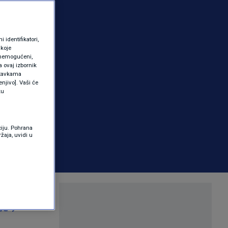
identifikatori,
 koje
 onemogućeni,
a ovaj izbornik
ostavkama
njivo]. Vaši će
ku
ciju. Pohrana
žaja, uvidi u
še