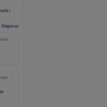
može i
Odgovor
eseci
eseci
je