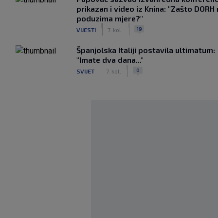
prikazan i video iz Knina: "Zašto DORH
poduzima mjere?"
|
|
19
VIJESTI
7. kol.
Španjolska Italiji postavila ultimatum:
"Imate dva dana..."
|
|
0
SVIJET
7. kol.