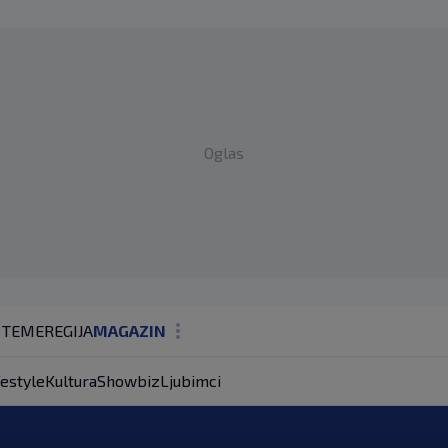
Oglas
 TEME
REGIJA
MAGAZIN
N1 KOMENTAR
festyle
Kultura
Showbiz
Ljubimci
KOLUMNE