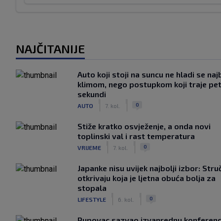
NAJČITANIJE
Auto koji stoji na suncu ne hladi se naj
klimom, nego postupkom koji traje pe
sekundi
|
|
0
AUTO
7. kol.
Stiže kratko osvježenje, a onda novi
toplinski val i rast temperatura
|
|
0
VRIJEME
7. kol.
Japanke nisu uvijek najbolji izbor: Stru
otkrivaju koja je ljetna obuća bolja za
stopala
|
|
0
LIFESTYLE
6. kol.
Pupovac sazvao izvanrednu konferenci