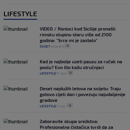
LIFESTYLE
VIDEO / Ronioci kod Sicilije pronašli
rimsku olupinu staru više od 2100
godina: "Srce mi je zastalo"
0
SVIJET
prije 8 h
|
|
Kad je najbolje uzeti pauzu za ručak na
poslu? Evo što kažu stručnjaci
0
LIFESTYLE
9. kol.
|
|
Deset najdužih letova na svijetu: Traju
gotovo cijeli dan i povezuju najudaljenije
gradove
0
LIFESTYLE
7. kol.
|
|
Zaboravite skupa sredstva:
Profesionalna čistačica tvrdi da za