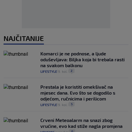
NAJČITANIJE
Komarci je ne podnose, a ljude
oduševljava: Biljka koja bi trebala rasti
na svakom balkonu
2
LIFESTYLE
9. kol.
|
|
Prestala je koristiti omekšivač na
mjesec dana. Evo što se dogodilo s
odjećom, ručnicima i perilicom
5
LIFESTYLE
9. kol.
|
|
Crveni Meteoalarm na snazi zbog
vrućine, evo kad stiže nagla promjena
0
|
|