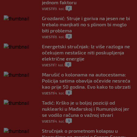
jednom faktoru
2
VIJESTI
9. kol.
|
|
Grozdanić: Struje i goriva na jesen ne bi
trebalo manjkati no s plinom bi moglo
biti problema
0
VIJESTI
8. kol.
|
|
Energetski stručnjak: Iz više razloga ne
očekujem nestašice niti poskupljenja
električne energije
0
VIJESTI
7. kol.
|
|
Marušić o kolonama na autocestama:
Policija satima obavlja očevide nesreća
kao prije 50 godina. Evo kako to ubrzati
8
VIJESTI
4. kol.
|
|
Tadić: Krško je u boljoj poziciji od
nuklearki u Mađarskoj i Rumunjskoj jer
se vodilo računa o važnoj stvari
5
VIJESTI
4. kol.
|
|
Stručnjak o prometnom kolapsu u
Konavlima na granici s Crnom Gorom: