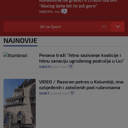
"Idućeg ljeta bit će još gore"
3
VIJESTI
4. kol.
|
|
Iz Hrvatske u Italiju može se i preko
mora. Provjerili smo brodske linije i
Idi na Sport
cijene
2
VIJESTI
3. kol.
NAJNOVIJE
|
|
Uzgajivač objasnio zašto kilogram
rajčica košta deset eura: "Nećete ih
Penava traži "hitno sazivanje koalicije i
vidjeti na akcijama u trgovinama"
hitnu sanaciju ugroženog područja u Lici"
8
VIJESTI
3. kol.
|
|
0
VIJESTI
prije 1 min
|
|
VIDEO / Razoran potres u Kolumbiji, ima
ozlijeđenih i zatočenih pod ruševinama
0
SVIJET
prije 16 min
|
|