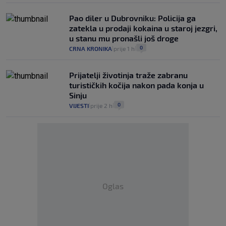
Pao diler u Dubrovniku: Policija ga
zatekla u prodaji kokaina u staroj jezgri,
u stanu mu pronašli još droge
0
CRNA KRONIKA
prije 1 h
|
|
Prijatelji životinja traže zabranu
turističkih kočija nakon pada konja u
Sinju
0
VIJESTI
prije 2 h
|
|
Oglas