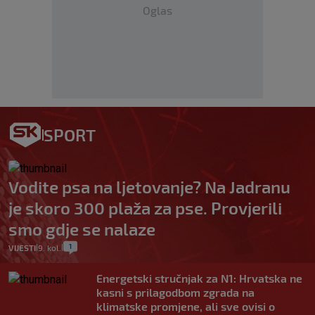
Oglas
SPORT
Vodite psa na ljetovanje? Na Jadranu
je skoro 300 plaža za pse. Provjerili
smo gdje se nalaze
1
VIJESTI
9. kol.
|
|
Energetski stručnjak za N1: Hrvatska ne
kasni s prilagodbom zgrada na
klimatske promjene, ali sve ovisi o