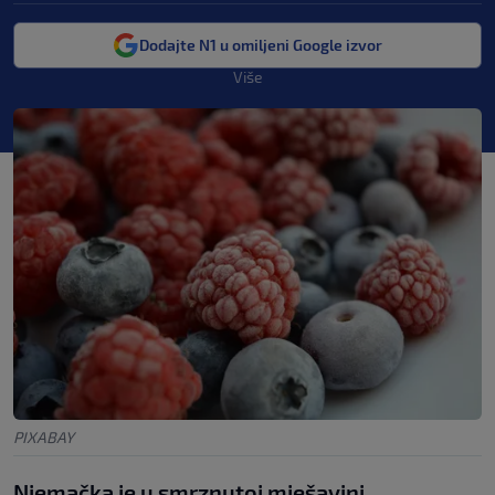
Dodajte N1 u omiljeni Google izvor
Više
PIXABAY
Njemačka je u smrznutoj mješavini