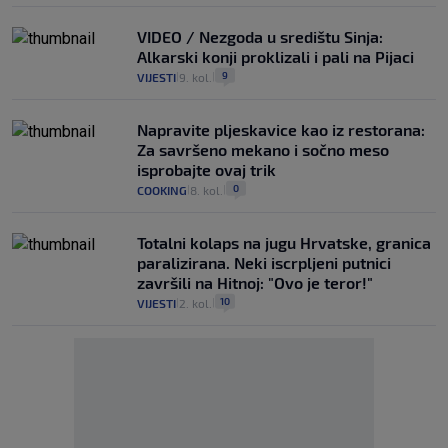
VIDEO / Nezgoda u središtu Sinja:
Alkarski konji proklizali i pali na Pijaci
9
VIJESTI
9. kol.
|
|
Napravite pljeskavice kao iz restorana:
Za savršeno mekano i sočno meso
isprobajte ovaj trik
0
COOKING
8. kol.
|
|
Totalni kolaps na jugu Hrvatske, granica
paralizirana. Neki iscrpljeni putnici
završili na Hitnoj: "Ovo je teror!"
10
VIJESTI
2. kol.
|
|