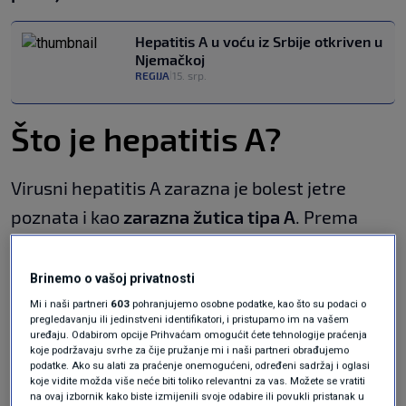
Hepatitis A u voću iz Srbije otkriven u
Njemačkoj
REGIJA
15. srp.
|
Što je hepatitis A?
Virusni hepatitis A zarazna je bolest jetre
poznata i kao
zarazna žutica tipa A
. Prema
Institutu za javno zdravstvo Srbije „Dr Milan
Jovanović Batut“, izvor zaraze je čovjek –
Brinemo o vašoj privatnosti
oboljela osoba s tipičnim ili atipičnim
Mi i naši partneri
603
pohranjujemo osobne podatke, kao što su podaci o
pregledavanju ili jedinstveni identifikatori, i pristupamo im na vašem
simptomima.
uređaju. Odabirom opcije Prihvaćam omogućit ćete tehnologije praćenja
koje podržavaju svrhe za čije pružanje mi i naši partneri obrađujemo
podatke. Ako su alati za praćenje onemogućeni, određeni sadržaj i oglasi
Virus se nalazi u stolici, krvi i žuči zaraženih
koje vidite možda više neće biti toliko relevantni za vas. Možete se vratiti
na ovaj izbornik kako biste izmijenili svoje odabire ili povukli pristanak u
osoba
, a rjeđe u mokraći.