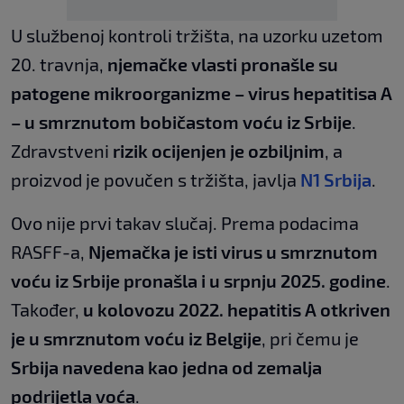
U službenoj kontroli tržišta, na uzorku uzetom
20. travnja,
njemačke vlasti pronašle su
patogene mikroorganizme – virus hepatitisa A
– u smrznutom bobičastom voću iz Srbije
.
Zdravstveni
rizik ocijenjen je ozbiljnim
, a
proizvod je povučen s tržišta, javlja
N1 Srbija
.
Ovo nije prvi takav slučaj. Prema podacima
RASFF-a,
Njemačka je isti virus u smrznutom
voću iz Srbije pronašla i u srpnju 2025. godine
.
Također,
u kolovozu 2022. hepatitis A otkriven
je u smrznutom voću iz Belgije
, pri čemu je
Srbija navedena kao jedna od zemalja
podrijetla voća
.