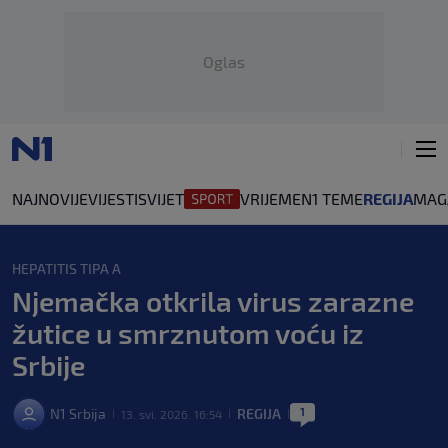
Oglas
NAJNOVIJE
VIJESTI
SVIJET
VRIJEME
N1 TEME
REGIJA
MAG
HEPATITIS TIPA A
Njemačka otkrila virus zarazne
žutice u smrznutom voću iz
Srbije
1
N1 Srbija
REGIJA
13. svi. 2026. 16:54
|
|
|