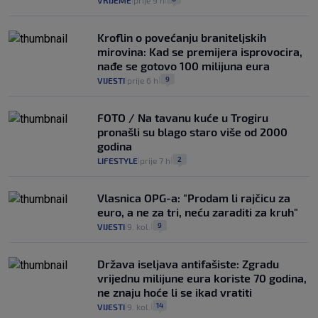
VRIJEME
prije 9 h
Kroflin o povećanju braniteljskih
mirovina: Kad se premijera isprovocira,
nađe se gotovo 100 milijuna eura
9
VIJESTI
prije 6 h
|
|
FOTO / Na tavanu kuće u Trogiru
pronašli su blago staro više od 2000
godina
2
LIFESTYLE
prije 7 h
|
|
Vlasnica OPG-a: "Prodam li rajčicu za
euro, a ne za tri, neću zaraditi za kruh"
9
VIJESTI
9. kol.
|
|
Država iseljava antifašiste: Zgradu
vrijednu milijune eura koriste 70 godina,
ne znaju hoće li se ikad vratiti
14
VIJESTI
9. kol.
|
|