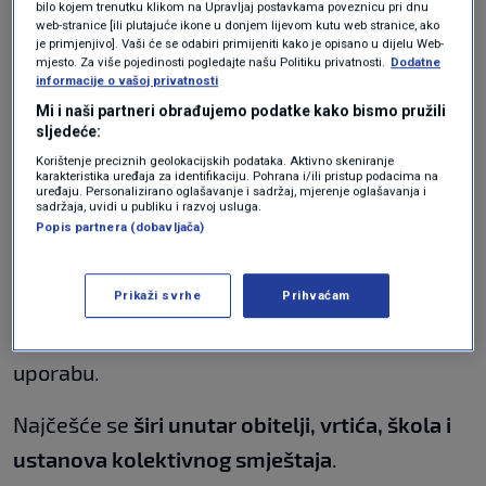
bilo kojem trenutku klikom na Upravljaj postavkama poveznicu pri dnu
web-stranice [ili plutajuće ikone u donjem lijevom kutu web stranice, ako
je primjenjivo]. Vaši će se odabiri primijeniti kako je opisano u dijelu Web-
Koje boje je vaš jezik? Promjene
mjesto. Za više pojedinosti pogledajte našu Politiku privatnosti.
Dodatne
mogu upućivati na ozbiljne bolesti
informacije o vašoj privatnosti
LIFESTYLE
1. pro.
|
Mi i naši partneri obrađujemo podatke kako bismo pružili
sljedeće:
Kako se prenosi?
Korištenje preciznih geolokacijskih podataka. Aktivno skeniranje
karakteristika uređaja za identifikaciju. Pohrana i/ili pristup podacima na
uređaju. Personalizirano oglašavanje i sadržaj, mjerenje oglašavanja i
sadržaja, uvidi u publiku i razvoj usluga.
Popis partnera (dobavljača)
Glavni put prijenosa je
kontakt preko ruku
kontaminiranih fekalijama koje sadrže virus
.
Prikaži svrhe
Prihvaćam
Zaraza se može prenijeti i posredno, preko
kontaminiranih predmeta za osobnu ili opću
uporabu.
Najčešće se
širi unutar obitelji, vrtića, škola i
ustanova kolektivnog smještaja
.