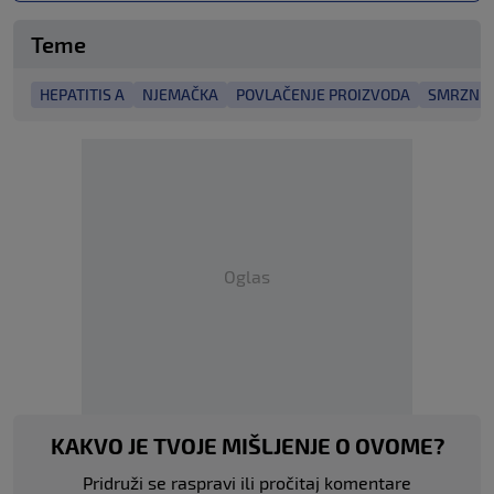
Teme
HEPATITIS A
NJEMAČKA
POVLAČENJE PROIZVODA
SMRZNUT
Oglas
KAKVO JE TVOJE MIŠLJENJE O OVOME?
Pridruži se raspravi ili pročitaj komentare