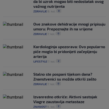
da bi uzrok mogao biti nedostatak ovog
važnog nutrijenta
0
ZDRAVLJE
8. kol.
|
|
Ove znakove dehidracije mnogi pripisuju
umoru: Prepoznajte ih na vrijeme
0
ZDRAVLJE
7. kol.
|
|
Kardiologinja upozorava: Ovo popularno
piće moglo bi pridonijeti začepljenju
arterija
2
LIFESTYLE
7. kol.
|
|
Stalno ste pospani tijekom dana?
Znanstvenici su možda otkrili zašto
0
ZDRAVLJE
7. kol.
|
|
Izvanredno otkriće: Aktivni sastojak
Viagre zaustavlja metastaze
2
ZNANOST
6. kol.
|
|