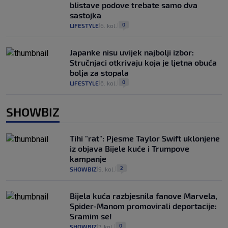
blistave podove trebate samo dva
sastojka
0
LIFESTYLE
6. kol.
|
|
Japanke nisu uvijek najbolji izbor:
Stručnjaci otkrivaju koja je ljetna obuća
bolja za stopala
0
LIFESTYLE
6. kol.
|
|
SHOWBIZ
Tihi "rat": Pjesme Taylor Swift uklonjene
iz objava Bijele kuće i Trumpove
kampanje
2
SHOWBIZ
9. kol.
|
|
Bijela kuća razbjesnila fanove Marvela,
Spider-Manom promovirali deportacije:
Sramim se!
0
SHOWBIZ
7. kol.
|
|