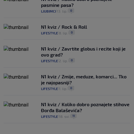
pasmine pasa?
0
LJUBIMCI
13. lip.
|
|
N1 kviz / Rock & Roll
0
LIFESTYLE
8. lip.
|
|
N1 kviz / Zavrtite globus i recite koji je
ovo grad?
0
LIFESTYLE
2. lip.
|
|
N1 kviz / Zmije, meduze, komarci... Tko
je najopasniji?
0
LIFESTYLE
1. lip.
|
|
N1 kviz / Koliko dobro poznajete stihove
Đorđa Balaševića?
11
LIFESTYLE
18. svi.
|
|