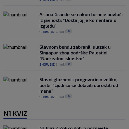
Ariana Grande se nakon turneje povlači
iz javnosti: "Dosta joj je komentara o
izgledu"
0
SHOWBIZ
4. kol.
|
|
Slavnom bendu zabranili ulazak u
Singapur zbog podrške Palestini:
"Nadrealno iskustvo"
0
SHOWBIZ
3. kol.
|
|
Slavni glazbenik progovorio o velikoj
borbi: "Ljudi su se dolazili oprostiti od
mene"
0
SHOWBIZ
3. kol.
|
|
N1 KVIZ
N1 kviz / Koliko dobro poznajete