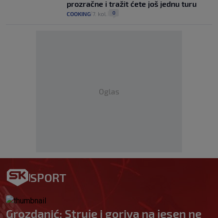
prozračne i tražit ćete još jednu turu
0
COOKING
7. kol.
|
|
Oglas
SPORT
Grozdanić: Struje i goriva na jesen ne