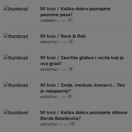
N1 kviz / Koliko dobro poznajete
pasmine pasa?
0
LJUBIMCI
13. lip.
|
|
N1 kviz / Rock & Roll
0
LIFESTYLE
8. lip.
|
|
N1 kviz / Zavrtite globus i recite koji je
ovo grad?
0
LIFESTYLE
2. lip.
|
|
N1 kviz / Zmije, meduze, komarci... Tko
je najopasniji?
0
LIFESTYLE
1. lip.
|
|
N1 kviz / Koliko dobro poznajete stihove
Đorđa Balaševića?
11
LIFESTYLE
18. svi.
|
|