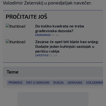
Volodimir Zelenskij u ponedjeljak navečer.
PROČITAJTE JOŠ
Do koliko kvadrata ne treba
građevinska dozvola?
EKONOMIJA
10. svi.
|
Zavjese će opet biti bijele kao snijeg:
Dodajte jedan kuhinjski sastojak u
perilicu rublja
LIFESTYLE
12. svi.
|
Teme
PRIMIRJE
RAT U UKRAJINI
RUSIJA
UKRAJINA
VOLODIMIR Z