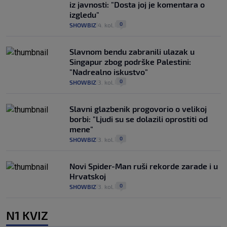
iz javnosti: "Dosta joj je komentara o
izgledu"
0
SHOWBIZ
4. kol.
|
|
Slavnom bendu zabranili ulazak u
Singapur zbog podrške Palestini:
"Nadrealno iskustvo"
0
SHOWBIZ
3. kol.
|
|
Slavni glazbenik progovorio o velikoj
borbi: "Ljudi su se dolazili oprostiti od
mene"
0
SHOWBIZ
3. kol.
|
|
Novi Spider-Man ruši rekorde zarade i u
Hrvatskoj
0
SHOWBIZ
3. kol.
|
|
N1 KVIZ