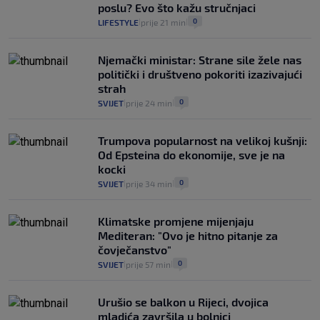
poslu? Evo što kažu stručnjaci
0
LIFESTYLE
prije 21 min
|
|
Njemački ministar: Strane sile žele nas
politički i društveno pokoriti izazivajući
strah
0
SVIJET
prije 24 min
|
|
Trumpova popularnost na velikoj kušnji:
Od Epsteina do ekonomije, sve je na
kocki
0
SVIJET
prije 34 min
|
|
Klimatske promjene mijenjaju
Mediteran: "Ovo je hitno pitanje za
čovječanstvo"
0
SVIJET
prije 57 min
|
|
Urušio se balkon u Rijeci, dvojica
mladića završila u bolnici