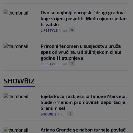
Ovo su najbolji europski "drugi gradovi"
koje vrijedi posjetiti. Među njima i jedan
hrvatski
0
LIFESTYLE
6. kol.
|
|
Prirodni fenomen u susjedstvu pruža
spas od vrućina, u špilji tijekom cijele
godine 11 stupnjeva
1
LIFESTYLE
6. kol.
|
|
SHOWBIZ
Bijela kuća razbjesnila fanove Marvela,
Spider-Manom promovirali deportacije:
Sramim se!
0
SHOWBIZ
7. kol.
|
|
Ariana Grande se nakon turneje povlači