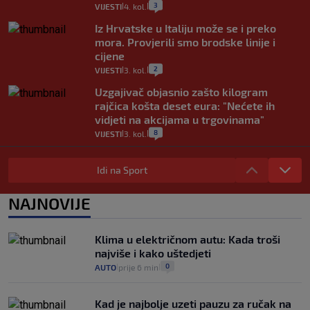
3
VIJESTI
4. kol.
|
|
Iz Hrvatske u Italiju može se i preko
mora. Provjerili smo brodske linije i
cijene
2
VIJESTI
3. kol.
|
|
Uzgajivač objasnio zašto kilogram
rajčica košta deset eura: "Nećete ih
vidjeti na akcijama u trgovinama"
8
VIJESTI
3. kol.
|
|
Selidba je jedno od stresnijih iskustava.
Evo aktualnih cijena i nekoliko savjeta
Idi na Sport
da prođe što lakše i jeftinije
0
VIJESTI
2. kol.
NAJNOVIJE
|
|
Izračunali smo koliko košta putovanje
automobilom na Hvar iz Zagreba, a
Klima u električnom autu: Kada troši
koliko iz Osijeka
najviše i kako uštedjeti
14
VIJESTI
2. kol.
|
|
0
AUTO
prije 6 min
|
|
Kad je najbolje uzeti pauzu za ručak na