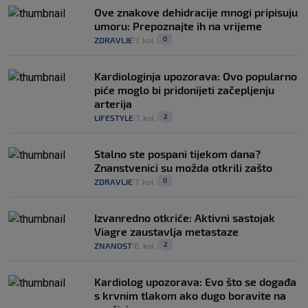
Ove znakove dehidracije mnogi pripisuju
umoru: Prepoznajte ih na vrijeme
0
ZDRAVLJE
7. kol.
|
|
Kardiologinja upozorava: Ovo popularno
piće moglo bi pridonijeti začepljenju
arterija
2
LIFESTYLE
7. kol.
|
|
Stalno ste pospani tijekom dana?
Znanstvenici su možda otkrili zašto
0
ZDRAVLJE
7. kol.
|
|
Izvanredno otkriće: Aktivni sastojak
Viagre zaustavlja metastaze
2
ZNANOST
6. kol.
|
|
Kardiolog upozorava: Evo što se događa
s krvnim tlakom ako dugo boravite na