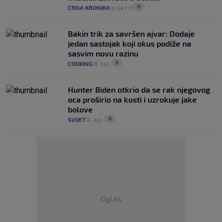
0
CRNA KRONIKA
prije 1 h
|
|
Bakin trik za savršen ajvar: Dodaje
jedan sastojak koji okus podiže na
sasvim novu razinu
0
COOKING
8. kol.
|
|
Hunter Biden otkrio da se rak njegovog
oca proširio na kosti i uzrokuje jake
bolove
0
SVIJET
8. kol.
|
|
Oglas