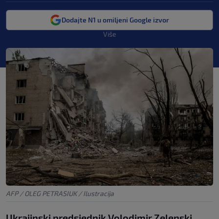
Dodajte N1 u omiljeni Google izvor
Više
AFP / OLEG PETRASIUK / Ilustracija
Ukrajinski predsjednik Volodimir Zelenski