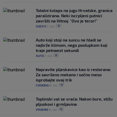
Totalni kolaps na jugu Hrvatske, granica
paralizirana. Neki iscrpljeni putnici
završili na Hitnoj: "Ovo je teror!"
8
VIJESTI
2. kol.
|
|
Auto koji stoji na suncu ne hladi se
najbrže klimom, nego postupkom koji
traje petnaest sekundi
0
AUTO
7. kol.
|
|
Napravite pljeskavice kao iz restorana:
Za savršeno mekano i sočno meso
isprobajte ovaj trik
0
COOKING
8. kol.
|
|
Toplinski val se vraća: Nakon bure, stižu
pljuskovi i grmljavina
0
VRIJEME
8. kol.
|
|