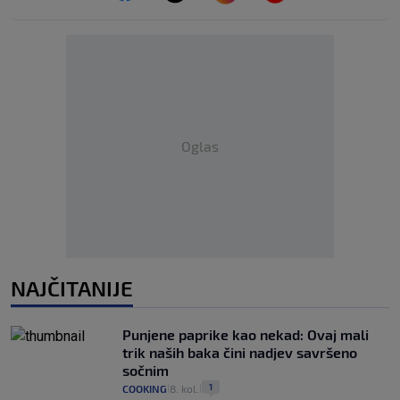
Oglas
NAJČITANIJE
Punjene paprike kao nekad: Ovaj mali
trik naših baka čini nadjev savršeno
sočnim
1
COOKING
8. kol.
|
|