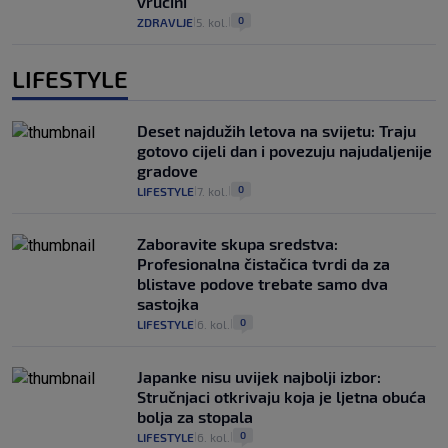
vrućini
0
ZDRAVLJE
5. kol.
|
|
LIFESTYLE
Deset najdužih letova na svijetu: Traju
gotovo cijeli dan i povezuju najudaljenije
gradove
0
LIFESTYLE
7. kol.
|
|
Zaboravite skupa sredstva:
Profesionalna čistačica tvrdi da za
blistave podove trebate samo dva
sastojka
0
LIFESTYLE
6. kol.
|
|
Japanke nisu uvijek najbolji izbor:
Stručnjaci otkrivaju koja je ljetna obuća
bolja za stopala
0
LIFESTYLE
6. kol.
|
|