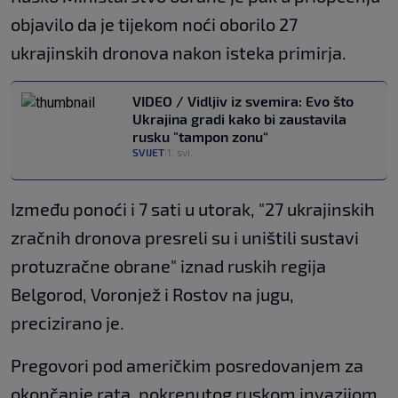
objavilo da je tijekom noći oborilo 27
ukrajinskih dronova nakon isteka primirja.
VIDEO / Vidljiv iz svemira: Evo što
Ukrajina gradi kako bi zaustavila
rusku "tampon zonu“
SVIJET
1. svi.
|
Između ponoći i 7 sati u utorak, "27 ukrajinskih
zračnih dronova presreli su i uništili sustavi
protuzračne obrane" iznad ruskih regija
Belgorod, Voronjež i Rostov na jugu,
precizirano je.
Pregovori pod američkim posredovanjem za
okončanje rata, pokrenutog ruskom invazijom