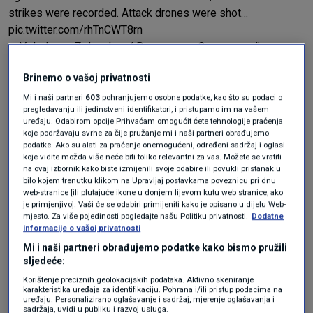
strikes were recorded. Attack drones were shot…
pic.twitter.com/rhTnCWT8rn
— Volodymyr Zelenskyy / Володимир Зеленський
(@ZelenskyyUa)
May 12, 2026
Brinemo o vašoj privatnosti
Rano u utorak, prvi put od 8. svibnja, u Kijevu se
Mi i naši partneri
603
pohranjujemo osobne podatke, kao što su podaci o
oglasila zračna uzbuna zbog prijetnje
pregledavanju ili jedinstveni identifikatori, i pristupamo im na vašem
uređaju. Odabirom opcije Prihvaćam omogućit ćete tehnologije praćenja
dronovima, izvijestili su novinari AFP-a koji su
koje podržavaju svrhe za čije pružanje mi i naši partneri obrađujemo
podatke. Ako su alati za praćenje onemogućeni, određeni sadržaj i oglasi
čuli eksplozije i djelovanje protuzračne
koje vidite možda više neće biti toliko relevantni za vas. Možete se vratiti
na ovaj izbornik kako biste izmijenili svoje odabire ili povukli pristanak u
obrane
.
bilo kojem trenutku klikom na Upravljaj postavkama poveznicu pri dnu
web-stranice [ili plutajuće ikone u donjem lijevom kutu web stranice, ako
Prema ukrajinskom ratnom zrakoplovstvu,
je primjenjivo]. Vaši će se odabiri primijeniti kako je opisano u dijelu Web-
mjesto. Za više pojedinosti pogledajte našu Politiku privatnosti.
Dodatne
Rusija je na Ukrajinu lansirala 216 napadačkih
informacije o vašoj privatnosti
Mi i naši partneri obrađujemo podatke kako bismo pružili
dronova i mamaca, od kojih su 192
sljedeće:
neutralizirana.
Korištenje preciznih geolokacijskih podataka. Aktivno skeniranje
karakteristika uređaja za identifikaciju. Pohrana i/ili pristup podacima na
uređaju. Personalizirano oglašavanje i sadržaj, mjerenje oglašavanja i
Na istoku Ukrajine u ruskim je napadima u noći
sadržaja, uvidi u publiku i razvoj usluga.