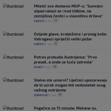
Miletić sve dostavio MUP-u: "Sumnjivi
otpad nalazi se i kod Udbine, na
zemljišnoj čestici u vlasništvu države"
7
VIJESTI
8. kol.
|
|
Ozljede glave, kralježnice i prsnog koša:
Vatrogasci spriječili veliki požar
1
VIJESTI
8. kol.
|
|
Potres probudio Austrijance: "Prvo
prasak, a onda se kuća zatresla"
0
SVIJET
8. kol.
|
|
Stalno ste umorni? Liječnici upozoravaju
da bi uzrok mogao biti nedostatak ovog
važnog nutrijenta
0
ZDRAVLJE
8. kol.
|
|
Pogačice za 15 minuta: Mekane su,