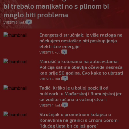
bi trebalo manjkati no s plinom bi
moglo biti problema
0
VIJESTI
8. kol.
|
|
Energetski stručnjak: Iz više razloga ne
očekujem nestašice niti poskupljenja
električne energije
0
VIJESTI
7. kol.
|
|
Marušić o kolonama na autocestama:
Policija satima obavlja očevide nesreća
kao prije 50 godina. Evo kako to ubrzati
7
VIJESTI
4. kol.
|
|
Tadić: Krško je u boljoj poziciji od
nuklearki u Mađarskoj i Rumunjskoj jer
se vodilo računa o važnoj stvari
5
VIJESTI
4. kol.
|
|
Stručnjak o prometnom kolapsu u
Konavlima na granici s Crnom Gorom:
"Idućeg ljeta bit će još gore"