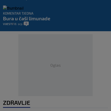
KOMENTAR TJEDNA
Bura u čaši limunade
0
VIJESTI
18. srp.
|
|
Oglas
ZDRAVLJE