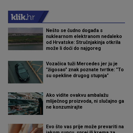
Nešto se čudno događa s
nuklearnom elektranom nedaleko
od Hrvatske: Stručnjakinja otkrila
može li doći do najgoreg
Vozačica tuži Mercedes jer ju je
"žigosao" znak poznate tvrtke: "To
su opekline drugog stupnja"
Ako vidite ovakvu ambalažu
mliječnog proizvoda, ni slučajno ga
ne konzumirajte
Evo što vas prije može prevariti na
jakom suncu, sprej ili krema za