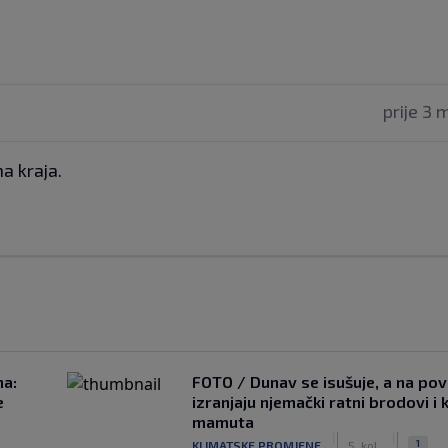
prije 3 
a kraja.
na:
FOTO / Dunav se isušuje, a na pov
e
izranjaju njemački ratni brodovi i 
mamuta
|
|
1
KLIMATSKE PROMJENE
5. kol.