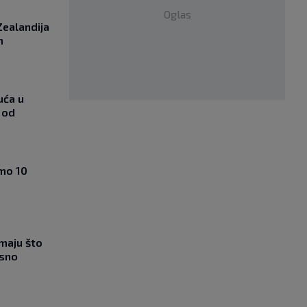
Oglas
Zealandija
m
uća u
 od
amo 10
imaju što
esno