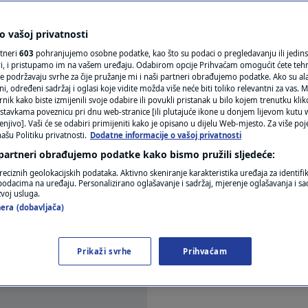
imaju najzdraviju vodu
N1(DIS)INFO
KLIMATSKE PROMJENE
 vašoj privatnosti
rtneri
603
pohranjujemo osobne podatke, kao što su podaci o pregledavanju ili jedins
FOTO
ori, i pristupamo im na vašem uređaju. Odabirom opcije Prihvaćam omogućit ćete teh
ar
e podržavaju svrhe za čije pružanje mi i naši partneri obrađujemo podatke. Ako su ala
 određeni sadržaj i oglasi koje vidite možda više neće biti toliko relevantni za vas. Mo
VIDEO
rnik kako biste izmijenili svoje odabire ili povukli pristanak u bilo kojem trenutku kl
stavkama poveznicu pri dnu web-stranice [ili plutajuće ikone u donjem lijevom kutu w
enjivo]. Vaši će se odabiri primijeniti kako je opisano u dijelu Web-mjesto. Za više poj
ašu Politiku privatnosti.
Dodatne informacije o vašoj privatnosti
 partneri obrađujemo podatke kako bismo pružili sljedeće:
reciznih geolokacijskih podataka. Aktivno skeniranje karakteristika uređaja za identifi
p podacima na uređaju. Personalizirano oglašavanje i sadržaj, mjerenje oglašavanja i sad
rsa u cijeloj EU. Više od 20 posto podzemnih voda
zvoj usluga.
era (dobavljača)
 su štetne tvari, poput žive, kadmija i drugih, izna
navodi Europska agencija za okoliš.
Pročitaj više
Prikaži svrhe
Prihvaćam