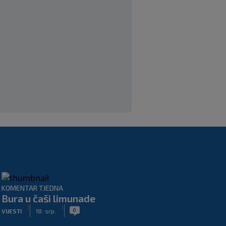
|
SK
6. kol.
Junak riječke pobjede priznao: ‘Nisam
zadovoljan, trebalo je biti barem dva
razlike’
|
SK
6. kol.
Pajaziti: Pokušat ćemo biti bolji protiv
Istre
|
SK
6. kol.
KOMENTAR TJEDNA
Bura u čaši limunade
|
|
0
VIJESTI
18. srp.