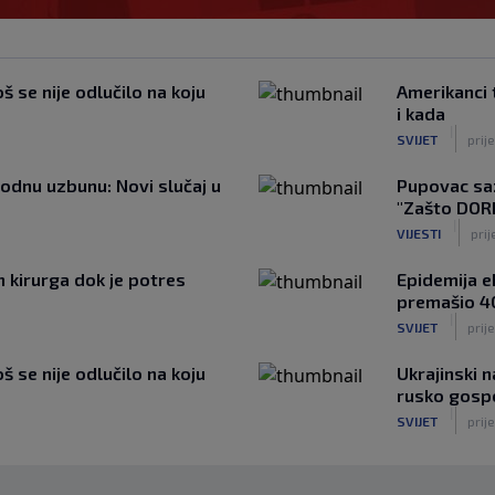
š se nije odlučilo na koju
Amerikanci 
i kada
|
SVIJET
prij
rodnu uzbunu: Novi slučaj u
Pupovac saz
"Zašto DOR
|
VIJESTI
prij
h kirurga dok je potres
Epidemija e
premašio 4
|
SVIJET
prije
š se nije odlučilo na koju
Ukrajinski 
rusko gosp
|
SVIJET
prije