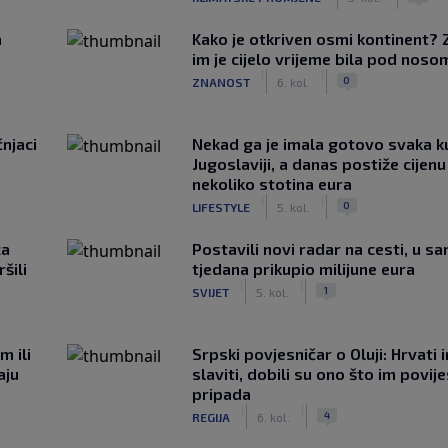
a
Kako je otkriven osmi kontinent? 
im je cijelo vrijeme bila pod noso
|
|
0
ZNANOST
6. kol.
čnjaci
Nekad ga je imala gotovo svaka k
Jugoslaviji, a danas postiže cijenu
nekoliko stotina eura
|
|
0
LIFESTYLE
5. kol.
ca
Postavili novi radar na cesti, u s
šili
tjedana prikupio milijune eura
|
|
1
SVIJET
5. kol.
m ili
Srpski povjesničar o Oluji: Hrvati 
aju
slaviti, dobili su ono što im povij
pripada
|
|
4
REGIJA
6. kol.