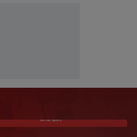
Idi na Sport
Znate li kad je Hajduk u Europi zadnji
put dao pet golova? Igrali su Vlašić i