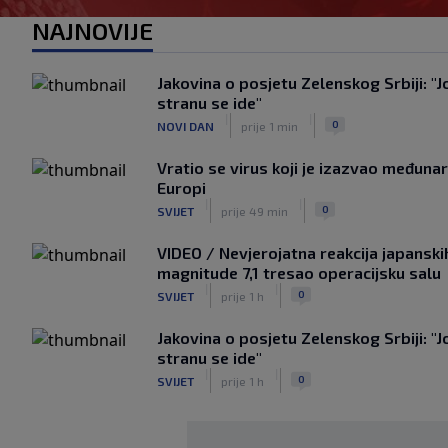
NAJNOVIJE
Jakovina o posjetu Zelenskog Srbiji: "Jo
stranu se ide"
|
|
0
NOVI DAN
prije 1 min
Vratio se virus koji je izazvao međuna
Europi
|
|
0
SVIJET
prije 49 min
VIDEO / Nevjerojatna reakcija japanski
magnitude 7,1 tresao operacijsku salu
|
|
0
SVIJET
prije 1 h
Jakovina o posjetu Zelenskog Srbiji: "Jo
stranu se ide"
|
|
0
SVIJET
prije 1 h