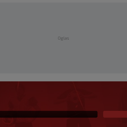
Oglas
 Portugalci tvrde da je
im željama