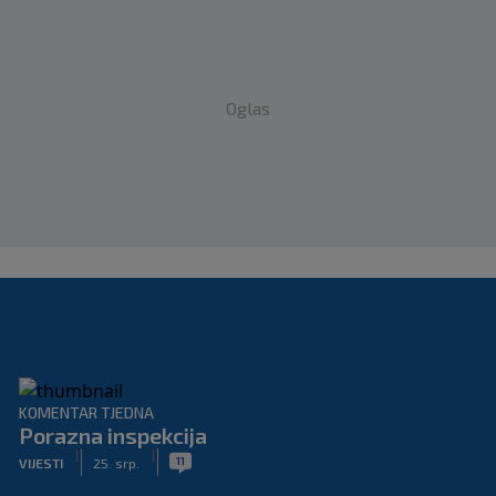
Oglas
KOMENTAR TJEDNA
Porazna inspekcija
|
|
11
VIJESTI
25. srp.