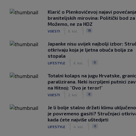
Klarić o Plenkovićevoj najavi povećanj
braniteljskih mirovina: Politički bod za
Možemo, ne za HDZ
|
|
18
VIJESTI
6. kol.
Japanke nisu uvijek najbolji izbor: Stru
otkrivaju koja je ljetna obuća bolja za
stopala
|
|
0
LIFESTYLE
6. kol.
Totalni kolaps na jugu Hrvatske, grani
paralizirana. Neki iscrpljeni putnici zavr
na Hitnoj: "Ovo je teror!"
|
|
8
VIJESTI
2. kol.
Je li bolje stalno držati klimu uključeno
je povremeno gasiti? Stručnjaci otkriv
kada ćete najviše uštedjeti
|
|
0
LIFESTYLE
4. kol.