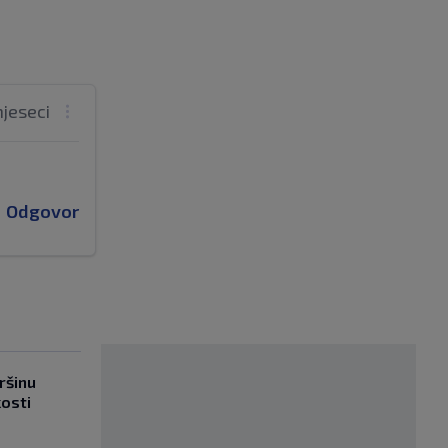
mjeseci
Odgovor
ršinu
kosti