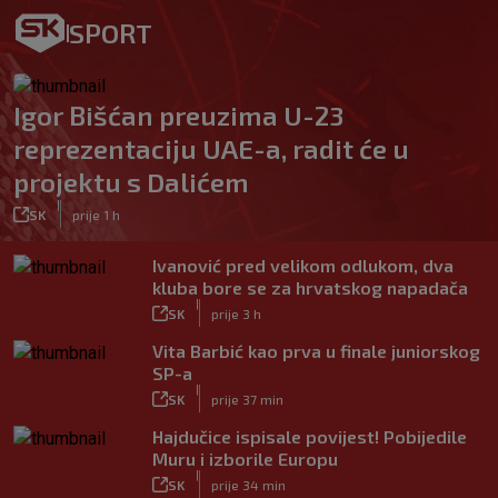
SPORT
Igor Bišćan preuzima U-23
reprezentaciju UAE-a, radit će u
projektu s Dalićem
|
SK
prije 1 h
Ivanović pred velikom odlukom, dva
kluba bore se za hrvatskog napadača
|
SK
prije 3 h
Vita Barbić kao prva u finale juniorskog
SP-a
|
SK
prije 37 min
Hajdučice ispisale povijest! Pobijedile
Muru i izborile Europu
|
SK
prije 34 min