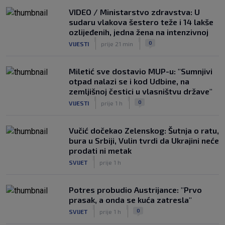
SK
prije 5 h
VIDEO / Ministarstvo zdravstva: U
sudaru vlakova šestero teže i 14 lakše
ozlijeđenih, jedna žena na intenzivnoj
|
|
0
VIJESTI
prije 21 min
Miletić sve dostavio MUP-u: "Sumnjivi
otpad nalazi se i kod Udbine, na
zemljišnoj čestici u vlasništvu države"
|
|
0
VIJESTI
prije 1 h
Vučić dočekao Zelenskog: Šutnja o ratu,
bura u Srbiji, Vulin tvrdi da Ukrajini neće
prodati ni metak
|
SVIJET
prije 1 h
Potres probudio Austrijance: "Prvo
prasak, a onda se kuća zatresla"
|
|
0
SVIJET
prije 1 h