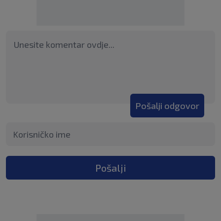
Pošalji odgovor
Pošalji