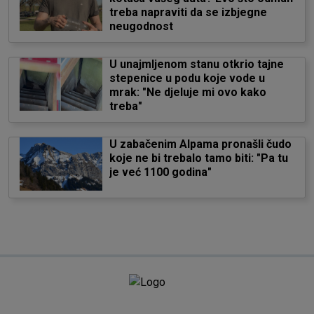
treba napraviti da se izbjegne
neugodnost
U unajmljenom stanu otkrio tajne
stepenice u podu koje vode u
mrak: "Ne djeluje mi ovo kako
treba"
U zabačenim Alpama pronašli čudo
koje ne bi trebalo tamo biti: "Pa tu
je već 1100 godina"