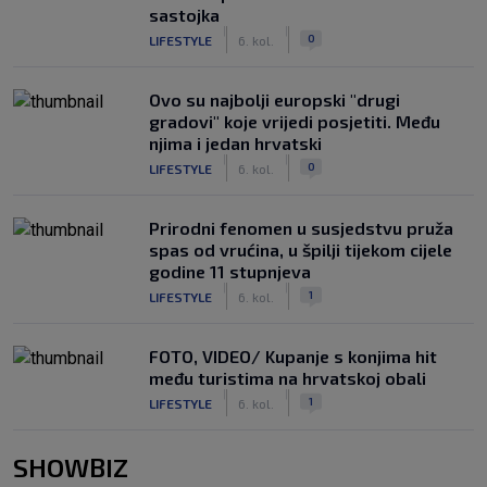
sastojka
|
|
0
LIFESTYLE
6. kol.
Ovo su najbolji europski "drugi
gradovi" koje vrijedi posjetiti. Među
njima i jedan hrvatski
|
|
0
LIFESTYLE
6. kol.
Prirodni fenomen u susjedstvu pruža
spas od vrućina, u špilji tijekom cijele
godine 11 stupnjeva
|
|
1
LIFESTYLE
6. kol.
FOTO, VIDEO/ Kupanje s konjima hit
među turistima na hrvatskoj obali
|
|
1
LIFESTYLE
6. kol.
SHOWBIZ