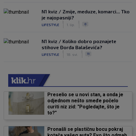
N1 kviz / Zmije, meduze, komarci... Tko
je najopasniji?
|
|
0
LIFESTYLE
1. lip.
N1 kviz / Koliko dobro poznajete
stihove Đorđa Balaševića?
|
|
11
LIFESTYLE
18. svi.
Preselio se u novi stan, a onda je
odjednom nešto smeđe počelo
curiti niz zid: "Pogledajte, što je
to?"
Pronašli se plastičnu bocu pokraj
kotača vašeg auta? Evo što odmah