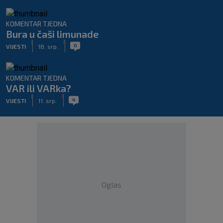
KOMENTAR TJEDNA
Bura u čaši limunade
|
|
0
VIJESTI
18. srp.
KOMENTAR TJEDNA
VAR ili VARka?
|
|
4
VIJESTI
11. srp.
Oglas