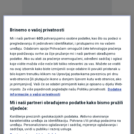
Brinemo o vašoj privatnosti
Oglas
Mi i naši partneri
603
pohranjujemo osobne podatke, kao što su podaci o
pregledavanju ili jedinstveni identifikatori, i pristupamo im na vašem
uređaju. Odabirom opcije Prihvaćam omogućit ćete tehnologije praćenja
koje podržavaju svrhe za čije pružanje mi i naši partneri obrađujemo
podatke. Ako su alati za praćenje onemogućeni, određeni sadržaj i oglasi
koje vidite možda više neće biti toliko relevantni za vas. Možete se vratiti
na ovaj izbornik kako biste izmijenili svoje odabire ili povukli pristanak u
bilo kojem trenutku klikom na Upravljaj postavkama poveznicu pri dnu
web-stranice [ili plutajuće ikone u donjem lijevom kutu web stranice, ako
je primjenjivo]. Vaši će se odabiri primijeniti kako je opisano u dijelu Web-
mjesto. Za više pojedinosti pogledajte našu Politiku privatnosti.
Dodatne
informacije o vašoj privatnosti
Mi i naši partneri obrađujemo podatke kako bismo pružili
Oglas
sljedeće:
Korištenje preciznih geolokacijskih podataka. Aktivno skeniranje
karakteristika uređaja za identifikaciju. Pohrana i/ili pristup podacima na
uređaju. Personalizirano oglašavanje i sadržaj, mjerenje oglašavanja i
sadržaja, uvidi u publiku i razvoj usluga.