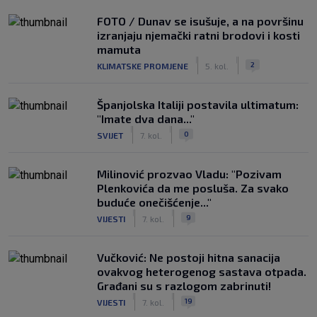
FOTO / Dunav se isušuje, a na površinu
izranjaju njemački ratni brodovi i kosti
mamuta
|
|
2
KLIMATSKE PROMJENE
5. kol.
Španjolska Italiji postavila ultimatum:
"Imate dva dana..."
|
|
0
SVIJET
7. kol.
Milinović prozvao Vladu: "Pozivam
Plenkovića da me posluša. Za svako
buduće onečišćenje..."
|
|
9
VIJESTI
7. kol.
Vučković: Ne postoji hitna sanacija
ovakvog heterogenog sastava otpada.
Građani su s razlogom zabrinuti!
|
|
19
VIJESTI
7. kol.