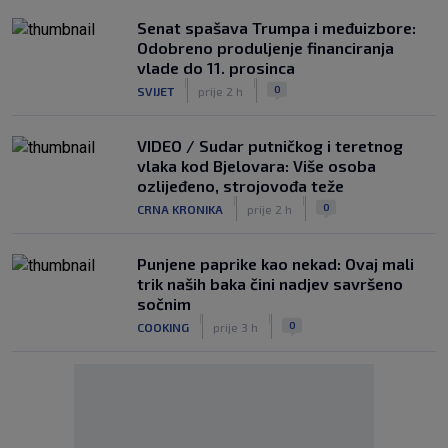
Senat spašava Trumpa i međuizbore:
Odobreno produljenje financiranja
vlade do 11. prosinca
|
|
0
SVIJET
prije 2 h
VIDEO / Sudar putničkog i teretnog
vlaka kod Bjelovara: Više osoba
ozlijeđeno, strojovođa teže
|
|
0
CRNA KRONIKA
prije 2 h
Punjene paprike kao nekad: Ovaj mali
trik naših baka čini nadjev savršeno
sočnim
|
|
0
COOKING
prije 3 h