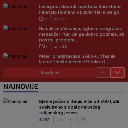
Liverpool dovodi kapetana Barcelone!
Fabrizio Romano objavio ‘Here we go’
|
SK
prije 4 h
Hajduk želi Selahija, oglasio se igračev
menadžer: ‘Garcia ga dobro poznaje, ali
postoji problem…’
|
SK
prije 5 h
Majer predstavljen u AEK-u. Vlasnik
kluba: ‘Imaš tigrove oči, jako si
inteligentan’
Idi na Sport
|
SK
prije 4 h
Bio je hit druge lige, a sada s Istrom
NAJNOVIJE
prijeti Hajduku: ‘Imao sam 16 ponuda,
ali htio sam SHNL’
|
Bjesni požar u Italiji: Više od 200 ljudi
SK
prije 5 h
evakuirano s obale najvećeg
VIDEO / Tenisač se požalio na
talijanskog jezera
gledatelja koji mu je smetao, reakcija
|
|
0
SVIJET
prije 4 min
suca je hit
|