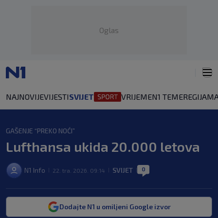
Oglas
NAJNOVIJE
VIJESTI
SVIJET
VRIJEME
N1 TEME
REGIJA
MA
GAŠENJE “PREKO NOĆI”
Lufthansa ukida 20.000 letova
0
N1 Info
SVIJET
22. tra. 2026. 09:14
|
|
|
Dodajte N1 u omiljeni Google izvor