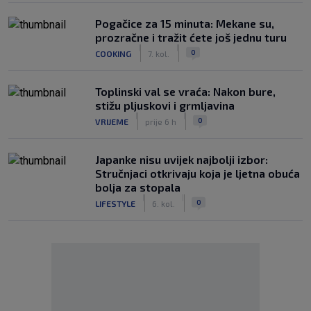
Pogačice za 15 minuta: Mekane su,
prozračne i tražit ćete još jednu turu
|
|
0
COOKING
7. kol.
Toplinski val se vraća: Nakon bure,
stižu pljuskovi i grmljavina
|
|
0
VRIJEME
prije 6 h
Japanke nisu uvijek najbolji izbor:
Stručnjaci otkrivaju koja je ljetna obuća
bolja za stopala
|
|
0
LIFESTYLE
6. kol.