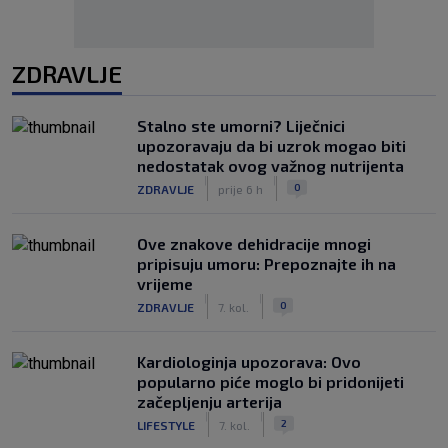
ZDRAVLJE
Stalno ste umorni? Liječnici
upozoravaju da bi uzrok mogao biti
nedostatak ovog važnog nutrijenta
|
|
0
ZDRAVLJE
prije 6 h
Ove znakove dehidracije mnogi
pripisuju umoru: Prepoznajte ih na
vrijeme
|
|
0
ZDRAVLJE
7. kol.
Kardiologinja upozorava: Ovo
popularno piće moglo bi pridonijeti
začepljenju arterija
|
|
2
LIFESTYLE
7. kol.