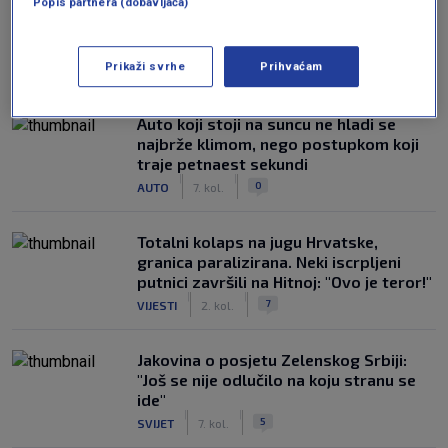
Popis partnera (dobavljača)
NAJČITANIJE
Prikaži svrhe
Prihvaćam
Auto koji stoji na suncu ne hladi se
najbrže klimom, nego postupkom koji
traje petnaest sekundi
|
|
0
AUTO
7. kol.
Totalni kolaps na jugu Hrvatske,
granica paralizirana. Neki iscrpljeni
putnici završili na Hitnoj: "Ovo je teror!"
|
|
7
VIJESTI
2. kol.
Jakovina o posjetu Zelenskog Srbiji:
"Još se nije odlučilo na koju stranu se
ide"
|
|
5
SVIJET
7. kol.