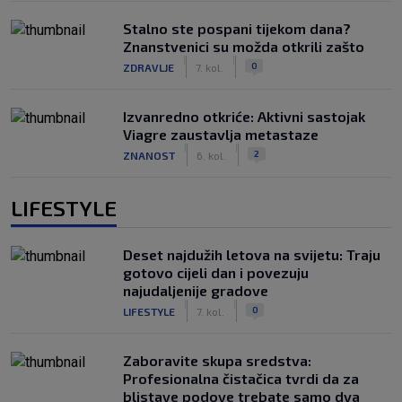
Stalno ste pospani tijekom dana?
Znanstvenici su možda otkrili zašto
|
|
0
ZDRAVLJE
7. kol.
Izvanredno otkriće: Aktivni sastojak
Viagre zaustavlja metastaze
|
|
2
ZNANOST
6. kol.
LIFESTYLE
Deset najdužih letova na svijetu: Traju
gotovo cijeli dan i povezuju
najudaljenije gradove
|
|
0
LIFESTYLE
7. kol.
Zaboravite skupa sredstva:
Profesionalna čistačica tvrdi da za
blistave podove trebate samo dva