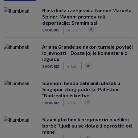
Bijela kuća razbjesnila fanove Marvela,
Spider-Manom promovirali
deportacije: Sramim se!
|
|
0
SHOWBIZ
prije 2 h
Ariana Grande se nakon turneje povlači
iz javnosti: "Dosta joj je komentara o
izgledu"
|
|
0
SHOWBIZ
4. kol.
Slavnom bendu zabranili ulazak u
Singapur zbog podrške Palestini:
"Nadrealno iskustvo"
|
|
0
SHOWBIZ
3. kol.
Slavni glazbenik progovorio o velikoj
borbi: "Ljudi su se dolazili oprostiti od
mene"
|
|