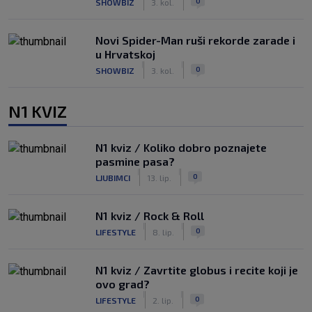
0
SHOWBIZ
3. kol.
Novi Spider-Man ruši rekorde zarade i
u Hrvatskoj
|
|
0
SHOWBIZ
3. kol.
N1 KVIZ
N1 kviz / Koliko dobro poznajete
pasmine pasa?
|
|
0
LJUBIMCI
13. lip.
N1 kviz / Rock & Roll
|
|
0
LIFESTYLE
8. lip.
N1 kviz / Zavrtite globus i recite koji je
ovo grad?
|
|
0
LIFESTYLE
2. lip.