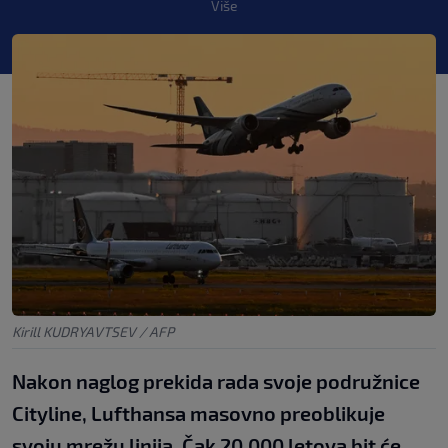
Više
Kirill KUDRYAVTSEV / AFP
Nakon naglog prekida rada svoje podružnice
Cityline, Lufthansa masovno preoblikuje
svoju mrežu linija. Čak 20.000 letova bit će