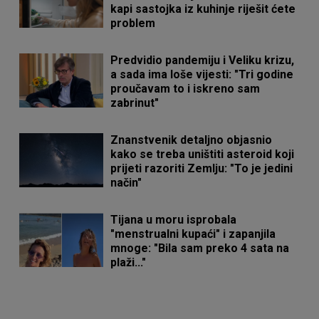
kapi sastojka iz kuhinje riješit ćete
problem
Predvidio pandemiju i Veliku krizu,
a sada ima loše vijesti: "Tri godine
proučavam to i iskreno sam
zabrinut"
Znanstvenik detaljno objasnio
kako se treba uništiti asteroid koji
prijeti razoriti Zemlju: "To je jedini
način"
Tijana u moru isprobala
"menstrualni kupaći" i zapanjila
mnoge: "Bila sam preko 4 sata na
plaži..."