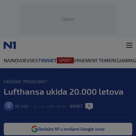
Oglas
NAJNOVIJE
VIJESTI
SVIJET
VRIJEME
N1 TEME
REGIJA
MAG
GAŠENJE “PREKO NOĆI”
Lufthansa ukida 20.000 letova
0
N1 Info
SVIJET
22. tra. 2026. 09:14
|
|
|
Dodajte N1 u omiljeni Google izvor