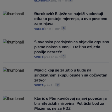
EKONOMIJA
prije 18 min
|
|
Đuroković: Bilježe se najniži vodostaji
otkako postoje mjerenja, a ovo posebno
zabrinjava
0
VIJESTI
prije 41 min
|
|
Slovenska predsjednica objavila otpusno
pismo nakon sumnji u težinu ozljeda
poslije nesreće
0
SVIJET
prije 46 min
|
|
Mladić koji se zaletio u ljude na
sindikalnom skupu osuđen na doživotan
zatvor
0
SVIJET
prije 1 h
|
|
Klarić o Plenkovićevoj najavi povećanja
braniteljskih mirovina: Politički bod za
Možemo, ne za HDZ