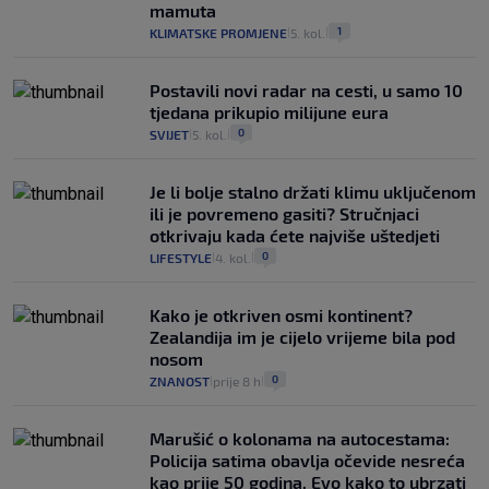
mamuta
1
KLIMATSKE PROMJENE
5. kol.
|
|
Postavili novi radar na cesti, u samo 10
tjedana prikupio milijune eura
0
SVIJET
5. kol.
|
|
Je li bolje stalno držati klimu uključenom
ili je povremeno gasiti? Stručnjaci
otkrivaju kada ćete najviše uštedjeti
0
LIFESTYLE
4. kol.
|
|
Kako je otkriven osmi kontinent?
Zealandija im je cijelo vrijeme bila pod
nosom
0
ZNANOST
prije 8 h
|
|
Marušić o kolonama na autocestama:
Policija satima obavlja očevide nesreća
kao prije 50 godina. Evo kako to ubrzati