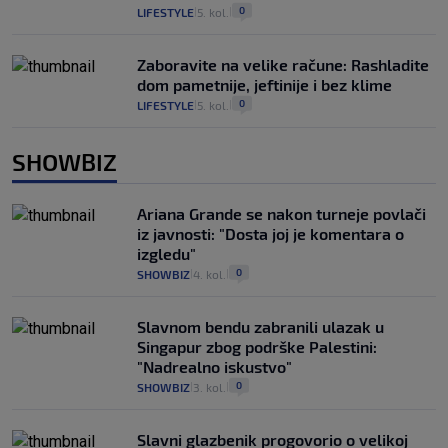
0
LIFESTYLE
5. kol.
|
|
Zaboravite na velike račune: Rashladite
dom pametnije, jeftinije i bez klime
0
LIFESTYLE
5. kol.
|
|
SHOWBIZ
Ariana Grande se nakon turneje povlači
iz javnosti: "Dosta joj je komentara o
izgledu"
0
SHOWBIZ
4. kol.
|
|
Slavnom bendu zabranili ulazak u
Singapur zbog podrške Palestini:
"Nadrealno iskustvo"
0
SHOWBIZ
3. kol.
|
|
Slavni glazbenik progovorio o velikoj