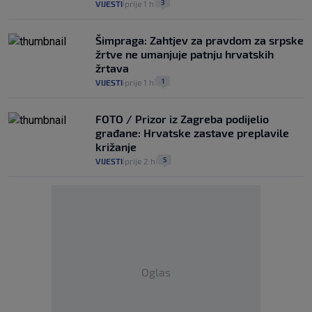
3
VIJESTI
prije 1 h
|
|
Šimpraga: Zahtjev za pravdom za srpske
žrtve ne umanjuje patnju hrvatskih
žrtava
1
VIJESTI
prije 1 h
|
|
FOTO / Prizor iz Zagreba podijelio
građane: Hrvatske zastave preplavile
križanje
5
VIJESTI
prije 2 h
|
|
Oglas