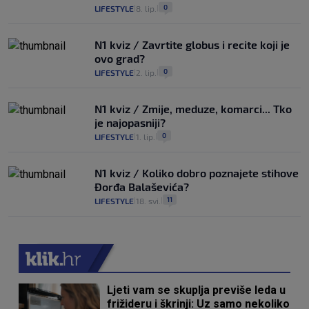
0
LIFESTYLE
8. lip.
|
|
N1 kviz / Zavrtite globus i recite koji je
ovo grad?
0
LIFESTYLE
2. lip.
|
|
N1 kviz / Zmije, meduze, komarci... Tko
je najopasniji?
0
LIFESTYLE
1. lip.
|
|
N1 kviz / Koliko dobro poznajete stihove
Đorđa Balaševića?
11
LIFESTYLE
18. svi.
|
|
Ljeti vam se skuplja previše leda u
frižideru i škrinji: Uz samo nekoliko