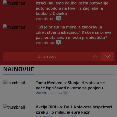
Izračunali smo koliko košta putovanje
automobilom na Hvar iz Zagreba, a
koliko iz Osijeka
14
VIJESTI
2. kol.
|
|
"Kći je otišla na more, a zaboravila
zdravstvenu iskaznicu". Kakva su prava
pacijenata izvan mjesta prebivališta?
1
VIJESTI
1. kol.
|
|
Provjerili smo "što ćemo onda" ako
Plenković na 15 dana ukine mjere: "Ne bi
Idi na Sport
se dogodilo ništa. Vlada se zaljubila u te
intervencije"
NAJNOVIJE
25
VIJESTI
30. srp.
|
|
Analitičar o Mostu: Oni su u yin-yang
Tomo Medved iz Slunja: Hrvatska se
poziciji i imaju drugog najpoznatijeg
neće ispričavati nikome za pobjedu
bravara u povijesti Hrvatske
0
VIJESTI
prije 6 min
|
|
16
VIJESTI
30. srp.
|
|
Akcija DIRH-a: Do 1. kolovoza inspektori
izrekli 1,5 milijuna eura kazni
0