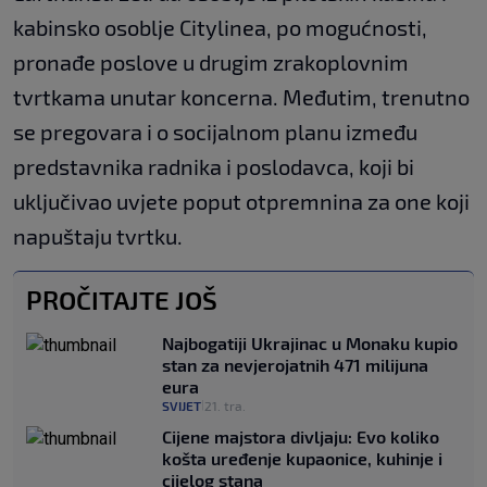
kabinsko osoblje Citylinea, po mogućnosti,
pronađe poslove u drugim zrakoplovnim
tvrtkama unutar koncerna. Međutim, trenutno
se pregovara i o socijalnom planu između
predstavnika radnika i poslodavca, koji bi
uključivao uvjete poput otpremnina za one koji
napuštaju tvrtku.
PROČITAJTE JOŠ
Najbogatiji Ukrajinac u Monaku kupio
stan za nevjerojatnih 471 milijuna
eura
SVIJET
21. tra.
|
Cijene majstora divljaju: Evo koliko
košta uređenje kupaonice, kuhinje i
cijelog stana