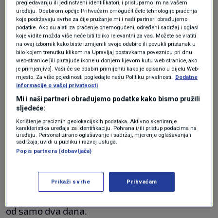
pregledavanju ili jedinstveni identifikatori, i pristupamo im na vašem
uređaju. Odabirom opcije Prihvaćam omogućit ćete tehnologije praćenja
koje podržavaju svrhe za čije pružanje mi i naši partneri obrađujemo
Novi problem i za naš turizam:
podatke. Ako su alati za praćenje onemogućeni, određeni sadržaj i oglasi
Poskupljuju avionske karte
koje vidite možda više neće biti toliko relevantni za vas. Možete se vratiti
EKONOMIJA
22. tra.
|
na ovaj izbornik kako biste izmijenili svoje odabire ili povukli pristanak u
bilo kojem trenutku klikom na Upravljaj postavkama poveznicu pri dnu
Pet europskih zemalja ove godine
web-stranice [ili plutajuće ikone u donjem lijevom kutu web stranice, ako
drastično smanjuje račune za
je primjenjivo]. Vaši će se odabiri primijeniti kako je opisano u dijelu Web-
energiju – ušteda ide do 58 posto
mjesto. Za više pojedinosti pogledajte našu Politiku privatnosti.
Dodatne
SVIJET
22. tra.
|
informacije o vašoj privatnosti
Mi i naši partneri obrađujemo podatke kako bismo pružili
sljedeće:
Iznenadno gašenje nakon
Korištenje preciznih geolokacijskih podataka. Aktivno skeniranje
karakteristika uređaja za identifikaciju. Pohrana i/ili pristup podacima na
štrajkova
uređaju. Personalizirano oglašavanje i sadržaj, mjerenje oglašavanja i
sadržaja, uvidi u publiku i razvoj usluga.
Popis partnera (dobavljača)
Kompanija je rad svoje podružnice Cityline,
koja je nedavno bila pogođena snažnim
Prikaži svrhe
Prihvaćam
štrajkovima, prekinula neočekivano, uz najavu
od samo dva dana.