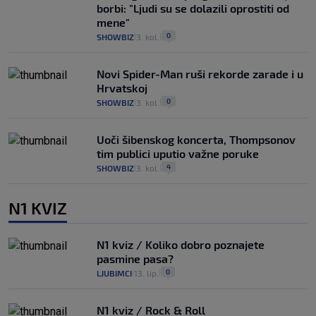
borbi: "Ljudi su se dolazili oprostiti od
mene"
0
SHOWBIZ
3. kol.
|
|
Novi Spider-Man ruši rekorde zarade i u
Hrvatskoj
0
SHOWBIZ
3. kol.
|
|
Uoči šibenskog koncerta, Thompsonov
tim publici uputio važne poruke
4
SHOWBIZ
3. kol.
|
|
N1 KVIZ
N1 kviz / Koliko dobro poznajete
pasmine pasa?
0
LJUBIMCI
13. lip.
|
|
N1 kviz / Rock & Roll