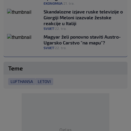
EKONOMIJA
21. tra.
|
Skandalozne izjave ruske televizije o
Giorgiji Meloni izazvale žestoke
reakcije u Italiji
SVIJET
22. tra.
|
Magyar želi ponovno staviti Austro-
Ugarsko Carstvo "na mapu"?
SVIJET
22. tra.
|
Teme
LUFTHANSA
LETOVI
Oglas