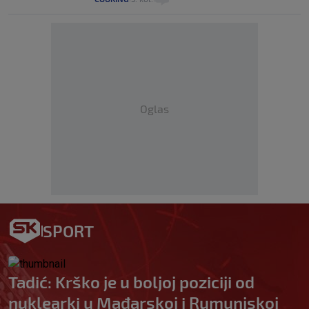
Oglas
SPORT
Tadić: Krško je u boljoj poziciji od
nuklearki u Mađarskoj i Rumunjskoj