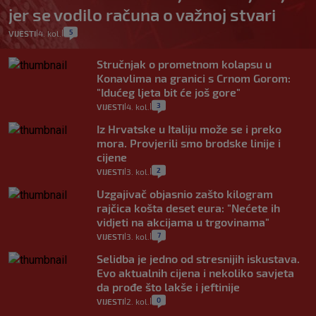
jer se vodilo računa o važnoj stvari
5
VIJESTI
4. kol.
|
|
Stručnjak o prometnom kolapsu u
Konavlima na granici s Crnom Gorom:
"Idućeg ljeta bit će još gore"
3
VIJESTI
4. kol.
|
|
Iz Hrvatske u Italiju može se i preko
mora. Provjerili smo brodske linije i
cijene
2
VIJESTI
3. kol.
|
|
Uzgajivač objasnio zašto kilogram
rajčica košta deset eura: "Nećete ih
vidjeti na akcijama u trgovinama"
7
VIJESTI
3. kol.
|
|
Selidba je jedno od stresnijih iskustava.
Evo aktualnih cijena i nekoliko savjeta
da prođe što lakše i jeftinije
0
VIJESTI
2. kol.
|
|