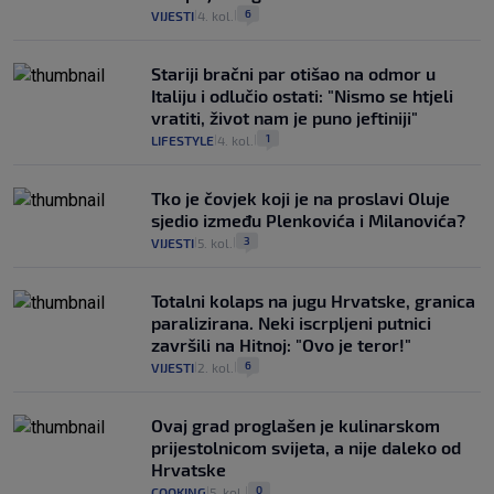
6
VIJESTI
4. kol.
|
|
Stariji bračni par otišao na odmor u
Italiju i odlučio ostati: "Nismo se htjeli
vratiti, život nam je puno jeftiniji"
1
LIFESTYLE
4. kol.
|
|
Tko je čovjek koji je na proslavi Oluje
sjedio između Plenkovića i Milanovića?
3
VIJESTI
5. kol.
|
|
Totalni kolaps na jugu Hrvatske, granica
paralizirana. Neki iscrpljeni putnici
završili na Hitnoj: "Ovo je teror!"
6
VIJESTI
2. kol.
|
|
Ovaj grad proglašen je kulinarskom
prijestolnicom svijeta, a nije daleko od
Hrvatske
0
COOKING
5. kol.
|
|