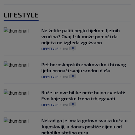
LIFESTYLE
Ne želite paliti peglu tijekom ljetnih
vrućina? Ovaj trik može pomoći da
odjeća ne izgleda zgužvano
0
LIFESTYLE
5. kol.
|
|
Pet horoskopskih znakova koji bi ovog
ljeta pronaći svoju srodnu dušu
0
LIFESTYLE
5. kol.
|
|
Ruže uz ove biljke neće bujno cvjetati:
Evo koje greške treba izbjegavati
0
LIFESTYLE
5. kol.
|
|
Nekad ga je imala gotovo svaka kuća u
Jugoslaviji, a danas postiže cijenu od
nekoliko stotina eura