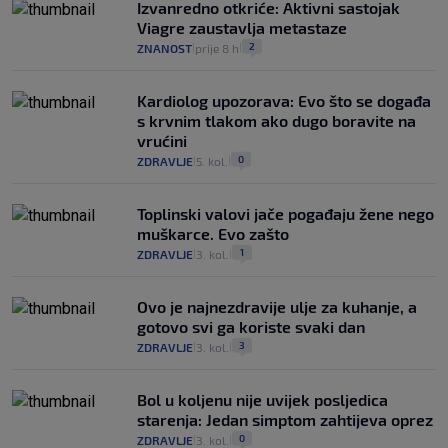
Izvanredno otkriće: Aktivni sastojak
Viagre zaustavlja metastaze
2
ZNANOST
prije 8 h
|
|
Kardiolog upozorava: Evo što se događa
s krvnim tlakom ako dugo boravite na
vrućini
0
ZDRAVLJE
5. kol.
|
|
Toplinski valovi jače pogađaju žene nego
muškarce. Evo zašto
1
ZDRAVLJE
3. kol.
|
|
Ovo je najnezdravije ulje za kuhanje, a
gotovo svi ga koriste svaki dan
3
ZDRAVLJE
3. kol.
|
|
Bol u koljenu nije uvijek posljedica
starenja: Jedan simptom zahtijeva oprez
0
ZDRAVLJE
3. kol.
|
|