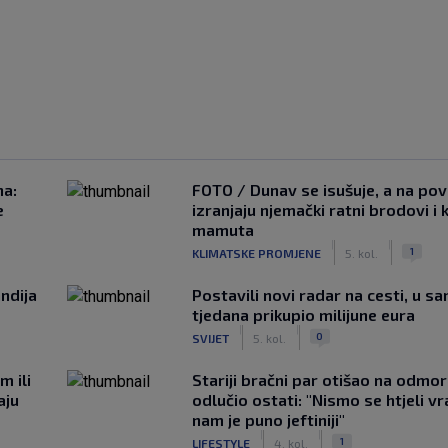
na:
FOTO / Dunav se isušuje, a na pov
e
izranjaju njemački ratni brodovi i 
mamuta
|
|
1
KLIMATSKE PROMJENE
5. kol.
ndija
Postavili novi radar na cesti, u s
tjedana prikupio milijune eura
|
|
0
SVIJET
5. kol.
m ili
Stariji bračni par otišao na odmor u
aju
odlučio ostati: "Nismo se htjeli vra
nam je puno jeftiniji"
|
|
1
LIFESTYLE
4. kol.