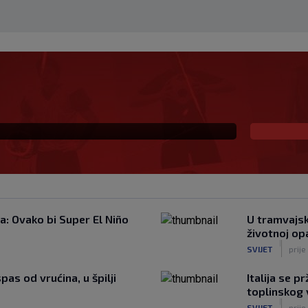
DUK Garcia odlučio što
h 11
: Ovako bi Super El Niño
U tramvajsk
životnoj op
|
SVIJET
prije
as od vrućina, u špilji
Italija se 
toplinskog 
|
SVIJET
prije