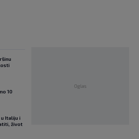
ršinu
kosti
Oglas
amo 10
 Italiju i
titi, život