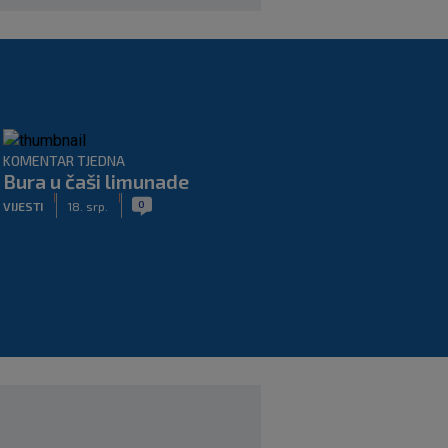
KOMENTAR TJEDNA
Bura u čaši limunade
|
|
0
VIJESTI
18. srp.