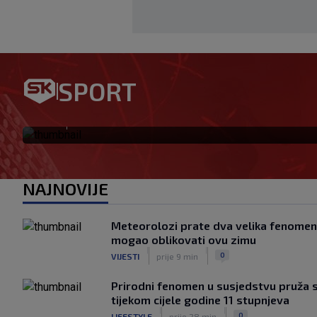
UŽIVO OD 19/ ŽALGIRIS – HAJ
SPORT
će s Livajom, pogledajte prvi
|
SK
prije 1 h
NAJNOVIJE
Meteorolozi prate dva velika fenomena
mogao oblikovati ovu zimu
|
|
0
VIJESTI
prije 9 min
Prirodni fenomen u susjedstvu pruža sp
tijekom cijele godine 11 stupnjeva
|
|
0
LIFESTYLE
prije 28 min