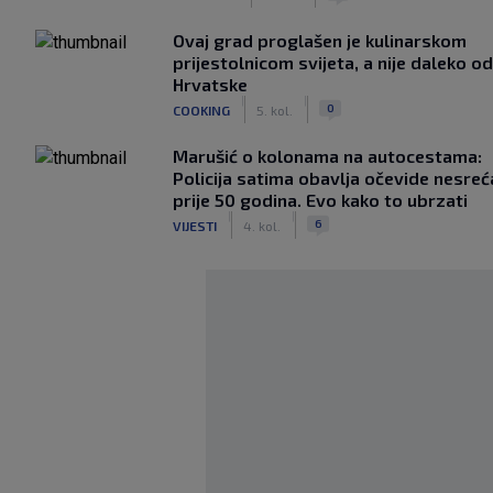
Ovaj grad proglašen je kulinarskom
prijestolnicom svijeta, a nije daleko od
Hrvatske
|
|
0
COOKING
5. kol.
Marušić o kolonama na autocestama:
Policija satima obavlja očevide nesreć
prije 50 godina. Evo kako to ubrzati
|
|
6
VIJESTI
4. kol.