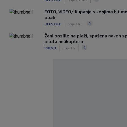
FOTO, VIDEO/ Kupanje s konjima hit me
obali
|
|
0
LIFESTYLE
prije 1 h
Ženi pozlilo na plaži, spašena nakon s
pilota helikoptera
|
|
0
VIJESTI
prije 1 h