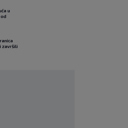
uća u
 od
ranica
 završili