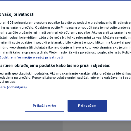
okiran najnoviji
N1(DIS)INFO
rata u Iranu
KLIMATSKE PROMJENE
 vašoj privatnosti
rtneri
603
pohranjujemo osobne podatke, kao što su podaci o pregledavanju ili jedinstveni 
FOTO
o im na vašem uređaju. Odabirom opcije Prihvaćam omogućit ćete tehnologije praćenja
ra
vrhe za čije pružanje mi i naši partneri obrađujemo podatke. Ako su alati za praćenje
žaj i oglasi koje vidite možda više neće biti toliko relevantni za vas. Možete se vratiti n
VIDEO
zmijenili svoje odabire ili povukli pristanak u bilo kojem trenutku klikom na Upravljaj p
i dnu web-stranice [ili plutajuće ikone u donjem lijevom kutu web stranice, ako je primje
rimijeniti kako je opisano u dijelu Web-mjesto. Za više pojedinosti pogledajte našu Politi
Dodatne informacije o vašoj privatnosti
 partneri obrađujemo podatke kako bismo pružili sljedeće:
reciznih geolokacijskih podataka. Aktivno skeniranje karakteristika uređaja za identifika
p podacima na uređaju. Personalizirano oglašavanje i sadržaj, mjerenje oglašavanja i sadr
lokirali najnoviji pokušaj demokrata da zaustave 
zvoj usluga.
era (dobavljača)
bio bliže prolasku nego ranije jer je treći republik
j više
Prikaži svrhe
Prihvaćam