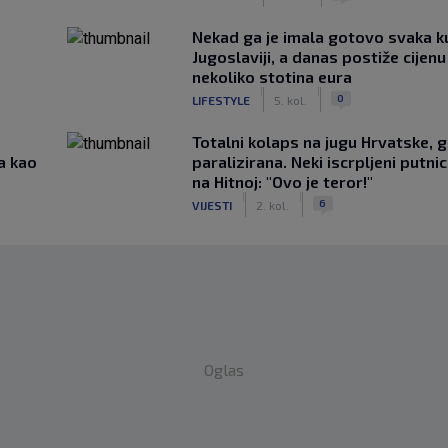
Nekad ga je imala gotovo svaka k
Jugoslaviji, a danas postiže cijenu
nekoliko stotina eura
|
|
0
LIFESTYLE
5. kol.
Totalni kolaps na jugu Hrvatske, g
a kao
paralizirana. Neki iscrpljeni putnici
na Hitnoj: "Ovo je teror!"
|
|
6
VIJESTI
2. kol.
Oglas