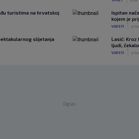
đu turistima na hrvatskoj
Ispitan nač
kojem je pri
|
VIJESTI
prije
pektakularnog slijetanja
Lasić: Kroz
ljudi, čekalo
|
VIJESTI
prije
Oglas