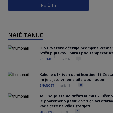
Pošalji
NAJČITANIJE
Dio Hrvatske očekuje promjena vreme
Stižu pljuskovi, bura i pad temperatur
|
|
0
VRIJEME
prije 11 h
Kako je otkriven osmi kontinent? Zeala
im je cijelo vrijeme bila pod nosom
|
|
0
ZNANOST
prije 11 h
Je li bolje stalno držati klimu uključeno
je povremeno gasiti? Stručnjaci otkriv
kada ćete najviše uštedjeti
|
|
0
LIFESTYLE
4. kol.