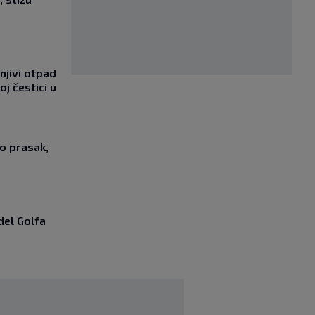
njivi otpad
oj čestici u
o prasak,
del Golfa