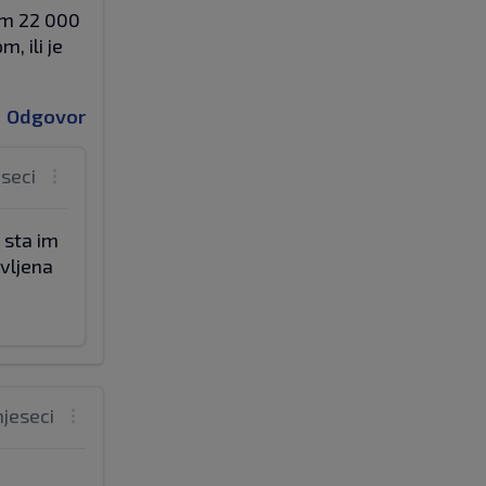
tem 22 000
, ili je
Odgovor
eseci
 sta im
avljena
mjeseci