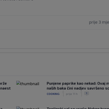
prije 3 mj
brže
Punjene paprike kao nekad: Ovaj ma
tnaest
naših baka čini nadjev savršeno s
|
|
1
COOKING
prije 11 h
ca
Toplinski val se vraća: Nakon bure