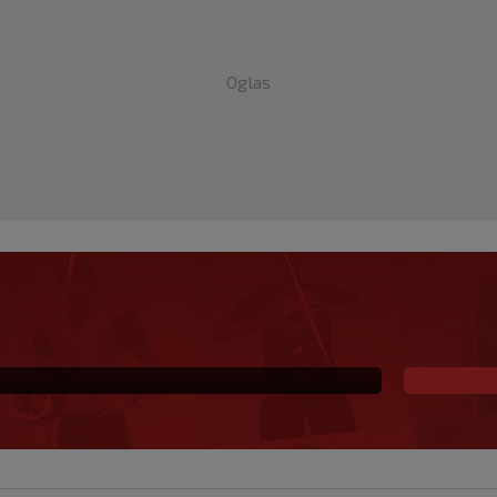
Oglas
ranja Rudeša: ‘Pokazali