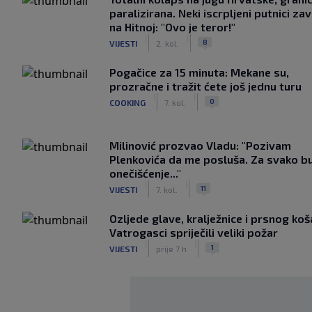
paralizirana. Neki iscrpljeni putnici zavr
na Hitnoj: "Ovo je teror!"
|
|
8
VIJESTI
2. kol.
Pogačice za 15 minuta: Mekane su,
prozračne i tražit ćete još jednu turu
|
|
0
COOKING
7. kol.
Milinović prozvao Vladu: "Pozivam
Plenkovića da me posluša. Za svako b
onečišćenje..."
|
|
11
VIJESTI
7. kol.
Ozljede glave, kralježnice i prsnog koš
Vatrogasci spriječili veliki požar
|
|
1
VIJESTI
prije 7 h