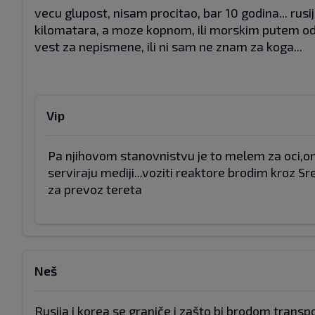
vecu glupost, nisam procitao, bar 10 godina... ru
kilomatara, a moze kopnom, ili morskim putem od kam
vest za nepismene, ili ni sam ne znam za koga...
Vip
Pa njihovom stanovnistvu je to melem za oci,on
serviraju mediji...voziti reaktore brodim kroz 
za prevoz tereta
Neš
Rusija i korea se graniče i zašto bi brodom trans