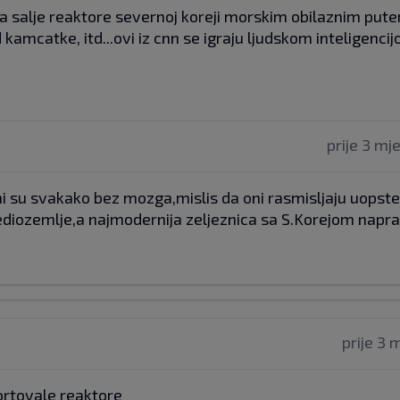
sija salje reaktore severnoj koreji morskim obilaznim pu
catke, itd...ovi iz cnn se igraju ljudskom inteligencijom
prije 3 mj
i su svakako bez mozga,mislis da oni rasmisljaju uopste
Srediozemlje,a najmodernija zeljeznica sa S.Korejom napr
prije 3 
portovale reaktore