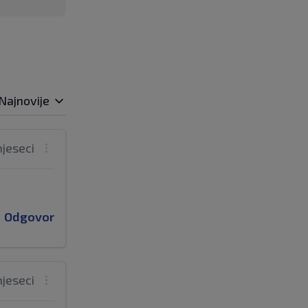
Najnovije
mjeseci
Odgovor
mjeseci