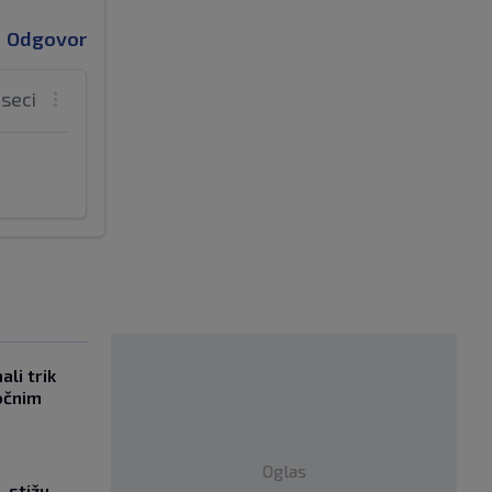
Odgovor
eseci
li trik
očnim
Oglas
, stižu