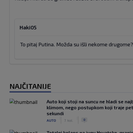
Haki05
To pitaj Putina. Možda su išli nekome drugome?
NAJČITANIJE
Auto koji stoji na suncu ne hladi se naj
klimom, nego postupkom koji traje pe
sekundi
|
|
0
AUTO
7. kol.
Totalni kolaps na jugu Hrvatske, grani