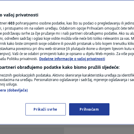
nuklearnim reaktorima
N1(DIS)INFO
ju, poznato i kome su
KLIMATSKE PROMJENE
 vašoj privatnosti
rtneri
603
pohranjujemo osobne podatke, kao što su podaci o pregledavanju ili jedins
FOTO
ori, i pristupamo im na vašem uređaju. Odabirom opcije Prihvaćam omogućit ćete teh
e podržavaju svrhe za čije pružanje mi i naši partneri obrađujemo podatke. Ako su ala
 određeni sadržaj i oglasi koje vidite možda više neće biti toliko relevantni za vas. Mo
VIDEO
rnik kako biste izmijenili svoje odabire ili povukli pristanak u bilo kojem trenutku kl
5
8
SVIJET
komentara
|
|
stavkama poveznicu pri dnu web-stranice [ili plutajuće ikone u donjem lijevom kutu w
enjivo]. Vaši će se odabiri primijeniti kako je opisano u dijelu Web-mjesto. Za više poj
ašu Politiku privatnosti.
Dodatne informacije o vašoj privatnosti
 partneri obrađujemo podatke kako bismo pružili sljedeće:
reciznih geolokacijskih podataka. Aktivno skeniranje karakteristika uređaja za identifi
p podacima na uređaju. Personalizirano oglašavanje i sadržaj, mjerenje oglašavanja i sad
zvoj usluga.
era (dobavljača)
io dva nuklearna reaktora za podmornice, moguće n
potonuo 96 kilometara od obale Španjolske nakon što 
Prikaži svrhe
Prihvaćam
Barracuda, navodi se u istrazi.
Pročitaj više