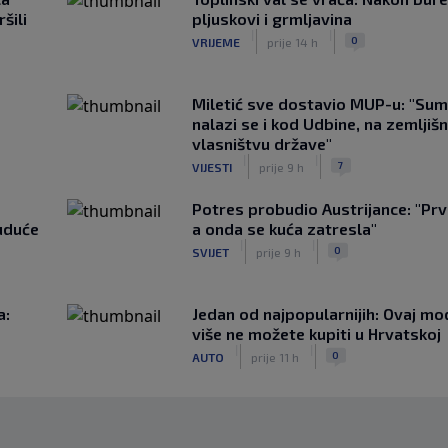
šili
pljuskovi i grmljavina
|
|
0
VRIJEME
prije 14 h
Miletić sve dostavio MUP-u: "Sum
nalazi se i kod Udbine, na zemljišn
vlasništvu države"
|
|
7
VIJESTI
prije 9 h
Potres probudio Austrijance: "Prv
uduće
a onda se kuća zatresla"
|
|
0
SVIJET
prije 9 h
a:
Jedan od najpopularnijih: Ovaj mo
više ne možete kupiti u Hrvatskoj
|
|
0
AUTO
prije 11 h