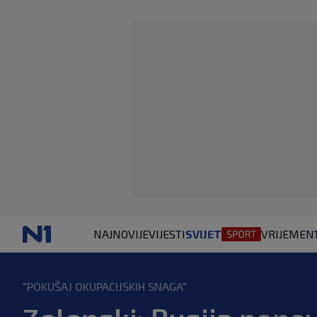
NAJNOVIJE
VIJESTI
SVIJET
VRIJEME
N
"POKUŠAJ OKUPACIJSKIH SNAGA"