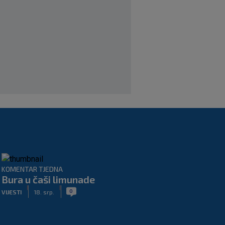
|
SK
prije 3 h
Benfica ponovno želi Šutala?
Portugalci tvrde da je hrvatski stoper
među glavnim željama
|
SK
prije 5 h
Znate li kad je Hajduk u Europi zadnji
put dao pet golova? Igrali su Vlašić i
Balić, a trener je bio Burić
|
SK
prije 7 h
KOMENTAR TJEDNA
Bura u čaši limunade
|
|
0
VIJESTI
18. srp.