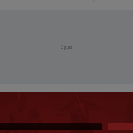
Oglas
za SK najavljuje: ‘U top
iti’