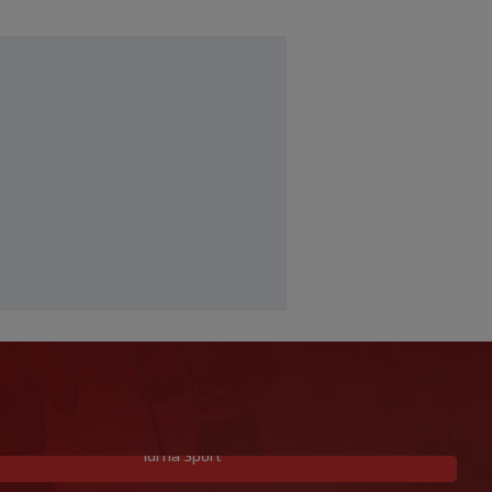
Idi na Sport
S Engleskom je osvojio broncu na SP-