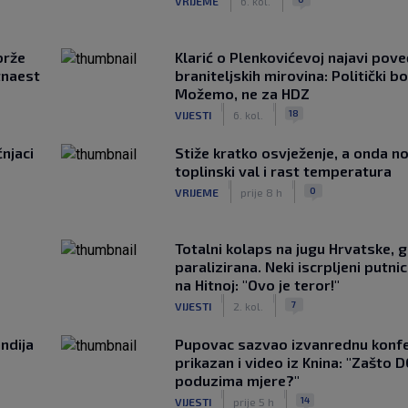
VRIJEME
6. kol.
brže
Klarić o Plenkovićevoj najavi pove
tnaest
braniteljskih mirovina: Politički b
Možemo, ne za HDZ
|
|
18
VIJESTI
6. kol.
čnjaci
Stiže kratko osvježenje, a onda no
toplinski val i rast temperatura
|
|
0
VRIJEME
prije 8 h
Totalni kolaps na jugu Hrvatske, g
paralizirana. Neki iscrpljeni putnici
na Hitnoj: "Ovo je teror!"
|
|
7
VIJESTI
2. kol.
ndija
Pupovac sazvao izvanrednu konfe
prikazan i video iz Knina: "Zašto 
poduzima mjere?"
|
|
14
VIJESTI
prije 5 h