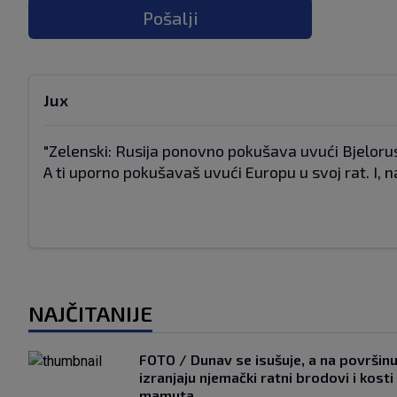
Pošalji
Jux
"Zelenski: Rusija ponovno pokušava uvući Bjelorusi
A ti uporno pokušavaš uvući Europu u svoj rat. I, n
NAJČITANIJE
FOTO / Dunav se isušuje, a na površin
izranjaju njemački ratni brodovi i kosti
mamuta