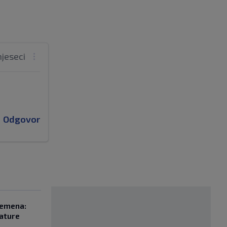
mjeseci
Odgovor
remena:
rature