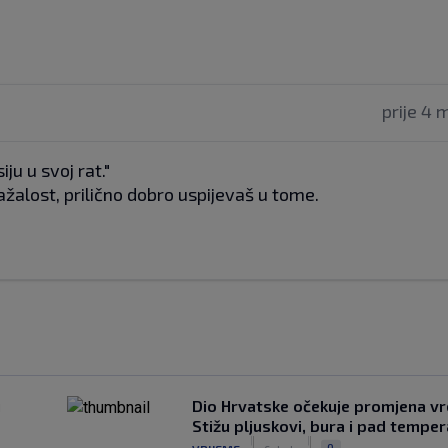
prije 4 
ju u svoj rat."
ažalost, prilično dobro uspijevaš u tome.
u
Dio Hrvatske očekuje promjena v
Stižu pljuskovi, bura i pad tempe
|
|
0