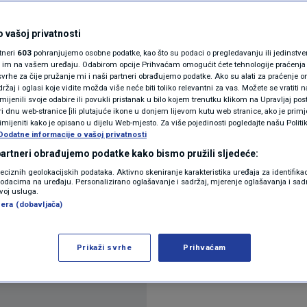
vno pokušava uvući
N1(DIS)INFO
KLIMATSKE PROMJENE
 vašoj privatnosti
rtneri
603
pohranjujemo osobne podatke, kao što su podaci o pregledavanju ili jedinstveni 
FOTO
o im na vašem uređaju. Odabirom opcije Prihvaćam omogućit ćete tehnologije praćenja
vrhe za čije pružanje mi i naši partneri obrađujemo podatke. Ako su alati za praćenje
žaj i oglasi koje vidite možda više neće biti toliko relevantni za vas. Možete se vratiti n
VIDEO
zmijenili svoje odabire ili povukli pristanak u bilo kojem trenutku klikom na Upravljaj p
i dnu web-stranice [ili plutajuće ikone u donjem lijevom kutu web stranice, ako je primje
rimijeniti kako je opisano u dijelu Web-mjesto. Za više pojedinosti pogledajte našu Politi
Dodatne informacije o vašoj privatnosti
 partneri obrađujemo podatke kako bismo pružili sljedeće:
reciznih geolokacijskih podataka. Aktivno skeniranje karakteristika uređaja za identifika
p podacima na uređaju. Personalizirano oglašavanje i sadržaj, mjerenje oglašavanja i sadr
 i postavlja topničke položaje u blizini Ukrajine, i
zvoj usluga.
era (dobavljača)
primio izvješće vrhovnog zapovjednika Oružanih sn
Prikaži svrhe
Prihvaćam