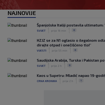
NAJNOVIJE
Španjolska Italiji postavila ultimatum: 
|
|
0
SVIJET
prije 16 min
HZJZ se za N1 oglasio o ilegalnom odla
dirajte otpad i onečišćeno tlo!"
|
|
0
VIJESTI
prije 55 min
Saudijska Arabija, Turska i Pakistan 
|
|
0
SVIJET
prije 2 h
Kaos u Supetru: Mladić napao 19-godiš
|
|
1
CRNA KRONIKA
prije 2 h