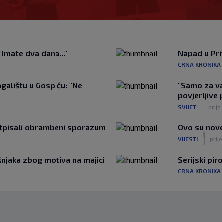
"Imate dva dana..."
Napad u Pri
CRNA KRONIKA
galištu u Gospiću: "Ne
"Samo za vaš
povjerljive
|
SVIJET
prije
potpisali obrambeni sporazum
Ovo su nove
|
VIJESTI
prije
njaka zbog motiva na majici
Serijski pi
CRNA KRONIKA