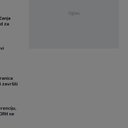
Oglas
ćanja
od za
vi
ranica
 završili
renciju,
DORH ne