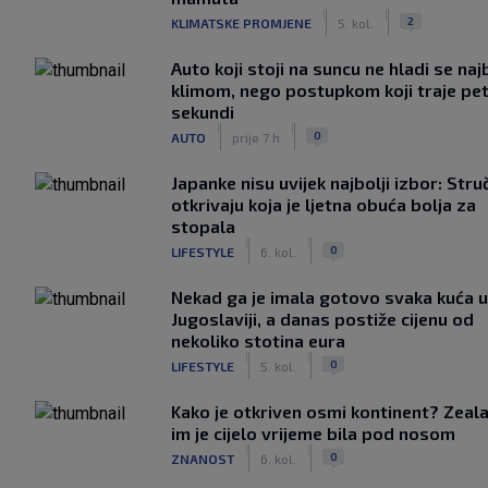
|
|
2
KLIMATSKE PROMJENE
5. kol.
Auto koji stoji na suncu ne hladi se naj
klimom, nego postupkom koji traje pe
sekundi
|
|
0
AUTO
prije 7 h
Japanke nisu uvijek najbolji izbor: Stru
otkrivaju koja je ljetna obuća bolja za
stopala
|
|
0
LIFESTYLE
6. kol.
Nekad ga je imala gotovo svaka kuća u
Jugoslaviji, a danas postiže cijenu od
nekoliko stotina eura
|
|
0
LIFESTYLE
5. kol.
Kako je otkriven osmi kontinent? Zeala
im je cijelo vrijeme bila pod nosom
|
|
0
ZNANOST
6. kol.