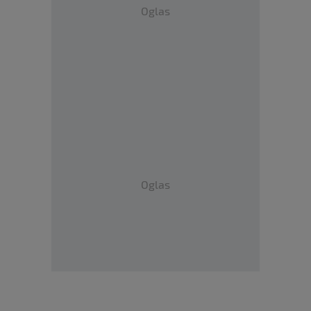
Oglas
Oglas