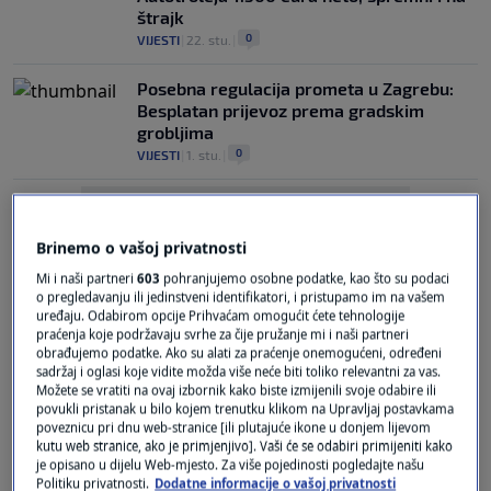
štrajk
0
VIJESTI
|
22. stu.
|
Posebna regulacija prometa u Zagrebu:
Besplatan prijevoz prema gradskim
grobljima
0
VIJESTI
|
1. stu.
|
Brinemo o vašoj privatnosti
Mi i naši partneri
603
pohranjujemo osobne podatke, kao što su podaci
o pregledavanju ili jedinstveni identifikatori, i pristupamo im na vašem
uređaju. Odabirom opcije Prihvaćam omogućit ćete tehnologije
Oglas
praćenja koje podržavaju svrhe za čije pružanje mi i naši partneri
obrađujemo podatke. Ako su alati za praćenje onemogućeni, određeni
sadržaj i oglasi koje vidite možda više neće biti toliko relevantni za vas.
Možete se vratiti na ovaj izbornik kako biste izmijenili svoje odabire ili
povukli pristanak u bilo kojem trenutku klikom na Upravljaj postavkama
poveznicu pri dnu web-stranice [ili plutajuće ikone u donjem lijevom
kutu web stranice, ako je primjenjivo]. Vaši će se odabiri primijeniti kako
je opisano u dijelu Web-mjesto. Za više pojedinosti pogledajte našu
U ovom gradu besplatan javni prijevoz na
Politiku privatnosti.
Dodatne informacije o vašoj privatnosti