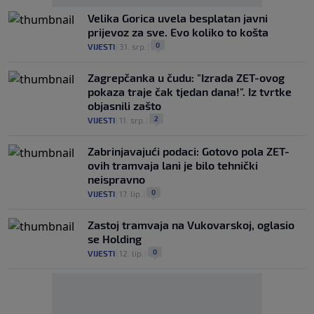
Velika Gorica uvela besplatan javni
prijevoz za sve. Evo koliko to košta
0
VIJESTI
|
31. srp.
|
Zagrepčanka u čudu: "Izrada ZET-ovog
pokaza traje čak tjedan dana!". Iz tvrtke
objasnili zašto
2
VIJESTI
|
11. srp.
|
Zabrinjavajući podaci: Gotovo pola ZET-
ovih tramvaja lani je bilo tehnički
neispravno
0
VIJESTI
|
17. lip.
|
Zastoj tramvaja na Vukovarskoj, oglasio
se Holding
0
VIJESTI
|
12. lip.
|