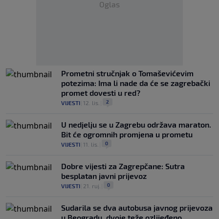
Oglas
Prometni stručnjak o Tomaševićevim
potezima: Ima li nade da će se zagrebački
promet dovesti u red?
2
VIJESTI
|
12. lis.
|
U nedjelju se u Zagrebu održava maraton.
Bit će ogromnih promjena u prometu
0
VIJESTI
|
11. lis.
|
Dobre vijesti za Zagrepčane: Sutra
besplatan javni prijevoz
0
VIJESTI
|
21. ruj.
|
Sudarila se dva autobusa javnog prijevoza
u Beogradu, dvoje teže ozlijeđeno