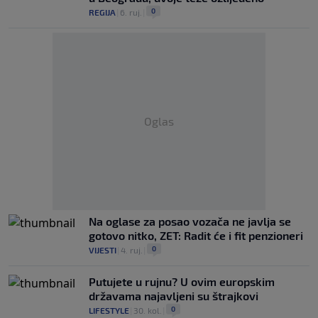
0
REGIJA
|
6. ruj.
|
Oglas
Na oglase za posao vozača ne javlja se
gotovo nitko, ZET: Radit će i fit penzioneri
0
VIJESTI
|
4. ruj.
|
Putujete u rujnu? U ovim europskim
državama najavljeni su štrajkovi
0
LIFESTYLE
|
30. kol.
|