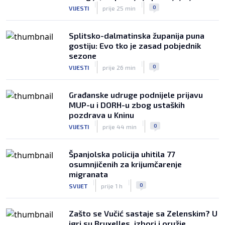
|
|
0
VIJESTI
prije 25 min
Splitsko-dalmatinska županija puna
gostiju: Evo tko je zasad pobjednik
sezone
|
|
0
VIJESTI
prije 26 min
Građanske udruge podnijele prijavu
MUP-u i DORH-u zbog ustaških
pozdrava u Kninu
|
|
0
VIJESTI
prije 44 min
Španjolska policija uhitila 77
osumnjičenih za krijumčarenje
migranata
|
|
0
SVIJET
prije 1 h
Zašto se Vučić sastaje sa Zelenskim? U
igri su Bruxelles, izbori i oružje