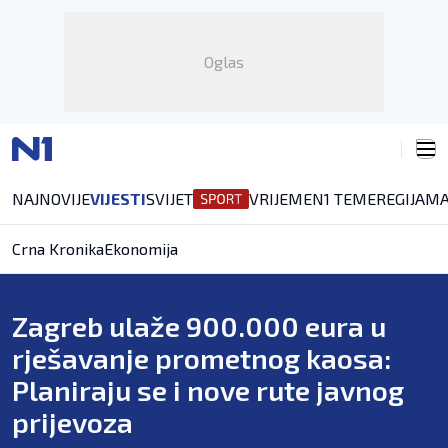
Oglas
NAJNOVIJE
VIJESTI
SVIJET
VRIJEME
N1 TEME
REGIJA
MA
Crna Kronika
Ekonomija
Zagreb ulaže 900.000 eura u
rješavanje prometnog kaosa:
Planiraju se i nove rute javnog
prijevoza