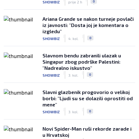
0
SHOWBIZ
prije 2 h
Ariana Grande se nakon turneje povlači
iz javnosti: "Dosta joj je komentara o
izgledu"
|
|
0
SHOWBIZ
4. kol.
Slavnom bendu zabranili ulazak u
Singapur zbog podrške Palestini:
"Nadrealno iskustvo"
|
|
0
SHOWBIZ
3. kol.
Slavni glazbenik progovorio o velikoj
borbi: "Ljudi su se dolazili oprostiti od
mene"
|
|
0
SHOWBIZ
3. kol.
Novi Spider-Man ruši rekorde zarade i
u Hrvatskoj