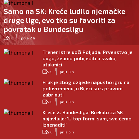
Samo na SK: Kreće ludilo njemačke
druge lige, evo tko su favoriti za
povratak u Bundesligu
|
SK
prije 2 h
Trener Istre uoči Poljuda: Prvenstvo je
dugo, želimo pobijediti u svakoj
utakmici
|
SK
prije 3 h
Fruk je zbog ozljede napustio igru na
poluvremenu, u Rijeci su s pravom
zabrinuti
|
SK
prije 3 h
Kreće 2. Bundesliga! Brekalo za SK
najavljuje: ‘U top formi sam, sve ćemo
iznenaditi’
|
SK
prije 6 h