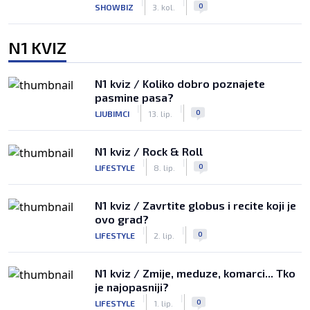
|
|
0
SHOWBIZ
3. kol.
N1 KVIZ
N1 kviz / Koliko dobro poznajete
pasmine pasa?
|
|
0
LJUBIMCI
13. lip.
N1 kviz / Rock & Roll
|
|
0
LIFESTYLE
8. lip.
N1 kviz / Zavrtite globus i recite koji je
ovo grad?
|
|
0
LIFESTYLE
2. lip.
N1 kviz / Zmije, meduze, komarci... Tko
je najopasniji?
|
|
0
LIFESTYLE
1. lip.