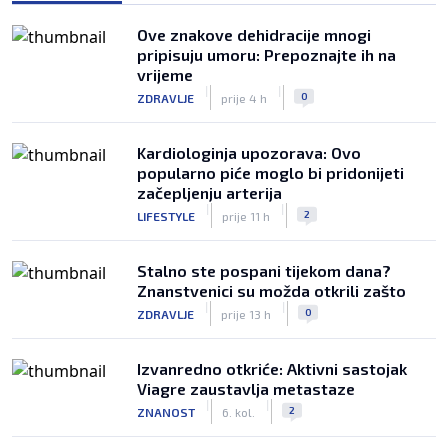
Ove znakove dehidracije mnogi
pripisuju umoru: Prepoznajte ih na
vrijeme
|
|
0
ZDRAVLJE
prije 4 h
Kardiologinja upozorava: Ovo
popularno piće moglo bi pridonijeti
začepljenju arterija
|
|
2
LIFESTYLE
prije 11 h
Stalno ste pospani tijekom dana?
Znanstvenici su možda otkrili zašto
|
|
0
ZDRAVLJE
prije 13 h
Izvanredno otkriće: Aktivni sastojak
Viagre zaustavlja metastaze
|
|
2
ZNANOST
6. kol.