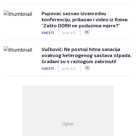
Pupovac sazvao izvanrednu
konferenciju, prikazan i video iz Knina:
"Zašto DORH ne poduzima mjere?"
|
|
14
VIJESTI
prije 9 h
Vučković: Ne postoji hitna sanacija
ovakvog heterogenog sastava otpada.
Građani su s razlogom zabrinuti!
|
|
13
VIJESTI
prije 8 h
Oglas