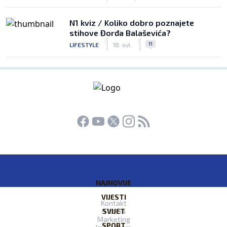
N1 kviz / Koliko dobro poznajete
stihove Đorđa Balaševića?
|
|
11
LIFESTYLE
18. svi.
NAJNOVIJE
VIJESTI
Kontakt
O Nama
SVIJET
Marketing
SPORT