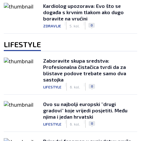
Kardiolog upozorava: Evo što se
događa s krvnim tlakom ako dugo
boravite na vrućini
|
|
0
ZDRAVLJE
5. kol.
LIFESTYLE
Zaboravite skupa sredstva:
Profesionalna čistačica tvrdi da za
blistave podove trebate samo dva
sastojka
|
|
0
LIFESTYLE
6. kol.
Ovo su najbolji europski "drugi
gradovi" koje vrijedi posjetiti. Među
njima i jedan hrvatski
|
|
0
LIFESTYLE
6. kol.