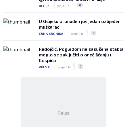
|
|
0
REGIJA
prije 1 h
U Osijeku pronađen još jedan ozlijeđeni
muškarac
|
|
0
CRNA KRONIKA
prije 1 h
Radojčić: Pogledom na sasušena stabla
moglo se zaključiti o onečišćenju u
Gospiću
|
|
0
VIJESTI
prije 1 h
Oglas