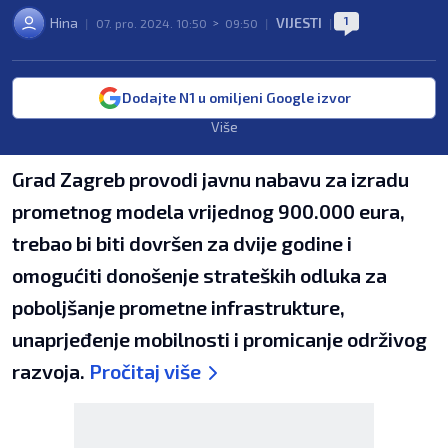
1
Hina
VIJESTI
|
07. pro. 2024. 10:50
>
09:50
|
|
Dodajte N1 u omiljeni Google izvor
Više
Grad Zagreb provodi javnu nabavu za izradu
prometnog modela vrijednog 900.000 eura,
trebao bi biti dovršen za dvije godine i
omogućiti donošenje strateških odluka za
poboljšanje prometne infrastrukture,
unaprjeđenje mobilnosti i promicanje održivog
razvoja.
Pročitaj više