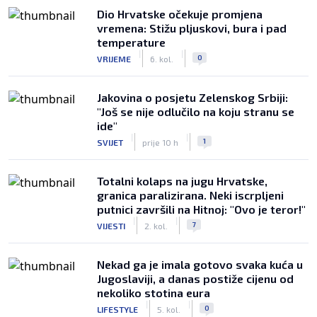
Dio Hrvatske očekuje promjena
vremena: Stižu pljuskovi, bura i pad
temperature
|
|
0
VRIJEME
6. kol.
Jakovina o posjetu Zelenskog Srbiji:
"Još se nije odlučilo na koju stranu se
ide"
|
|
1
SVIJET
prije 10 h
Totalni kolaps na jugu Hrvatske,
granica paralizirana. Neki iscrpljeni
putnici završili na Hitnoj: "Ovo je teror!"
|
|
7
VIJESTI
2. kol.
Nekad ga je imala gotovo svaka kuća u
Jugoslaviji, a danas postiže cijenu od
nekoliko stotina eura
|
|
0
LIFESTYLE
5. kol.