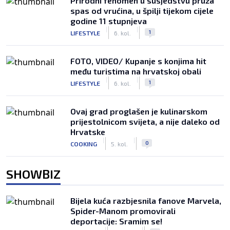
Prirodni fenomen u susjedstvu pruža
spas od vrućina, u špilji tijekom cijele
godine 11 stupnjeva
|
|
1
LIFESTYLE
6. kol.
FOTO, VIDEO/ Kupanje s konjima hit
među turistima na hrvatskoj obali
|
|
1
LIFESTYLE
6. kol.
Ovaj grad proglašen je kulinarskom
prijestolnicom svijeta, a nije daleko od
Hrvatske
|
|
0
COOKING
5. kol.
SHOWBIZ
Bijela kuća razbjesnila fanove Marvela,
Spider-Manom promovirali
deportacije: Sramim se!
|
|