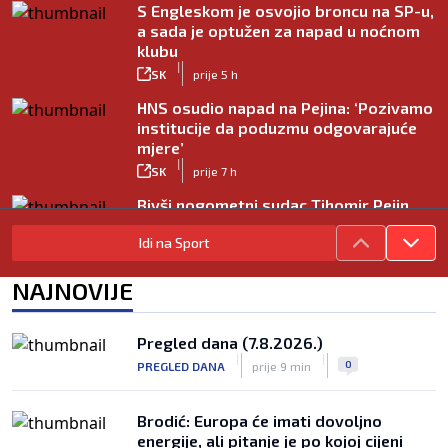
S Engleskom je osvojio broncu na SP-u,
a sada je optužen za napad u noćnom
klubu
|
SK
prije 5 h
HNS osudio napad na Pejina: ‘Pozivamo
institucije da poduzmu odgovarajuće
mjere’
|
SK
prije 7 h
Bivši nogometni sudac Tihomir Pejin
pretučen u Osijeku, policija istražuje
Idi na Sport
brutalni napad
|
SK
prije 8 h
NAJNOVIJE
Pregled dana (7.8.2026.)
|
|
0
PREGLED DANA
prije 9 min
Brodić: Europa će imati dovoljno
energije, ali pitanje je po kojoj cijeni