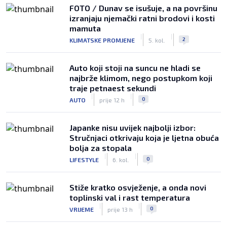
FOTO / Dunav se isušuje, a na površinu
izranjaju njemački ratni brodovi i kosti
mamuta
|
|
2
KLIMATSKE PROMJENE
5. kol.
Auto koji stoji na suncu ne hladi se
najbrže klimom, nego postupkom koji
traje petnaest sekundi
|
|
0
AUTO
prije 12 h
Japanke nisu uvijek najbolji izbor:
Stručnjaci otkrivaju koja je ljetna obuća
bolja za stopala
|
|
0
LIFESTYLE
6. kol.
Stiže kratko osvježenje, a onda novi
toplinski val i rast temperatura
|
|
0
VRIJEME
prije 13 h