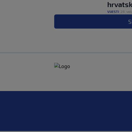
hrvatsk
VIJESTI
|
28. velj
S