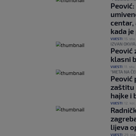
Peović:
umiveno
centar,
kada je
VIJESTI
|
15. stu.
IZVAN OKVIR
Peović z
klasni b
VIJESTI
|
11. stu.
"META NA ČE
Peović 
zaštitu
hajke i 
VIJESTI
|
12. kol.
Radničk
zagreb
lijeva o
VIJESTI
|
29. tra