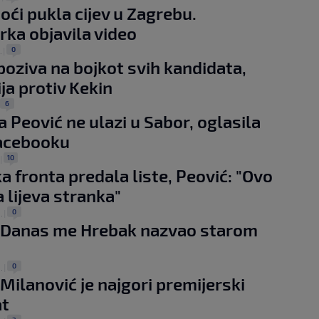
oći pukla cijev u Zagrebu.
arka objavila video
0
.
|
poziva na bojkot svih kandidata,
ija protiv Kekin
6
a Peović ne ulazi u Sabor, oglasila
Facebooku
10
|
a fronta predala liste, Peović: "Ovo
a lijeva stranka"
0
.
|
: Danas me Hrebak nazvao starom
m
0
.
|
 Milanović je najgori premijerski
at