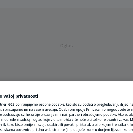
Oglas
 vašoj privatnosti
VRIJEME
rtneri
603
pohranjujemo osobne podatke, kao što su podaci o pregledavanju ili jedins
N1 TEME
ori, i pristupamo im na vašem uređaju. Odabirom opcije Prihvaćam omogućit ćete teh
e podržavaju svrhe za čije pružanje mi i naši partneri obrađujemo podatke. Ako su ala
 određeni sadržaj i oglasi koje vidite možda više neće biti toliko relevantni za vas. Mo
REGIJA
rnik kako biste izmijenili svoje odabire ili povukli pristanak u bilo kojem trenutku kl
stavkama poveznicu pri dnu web-stranice [ili plutajuće ikone u donjem lijevom kutu w