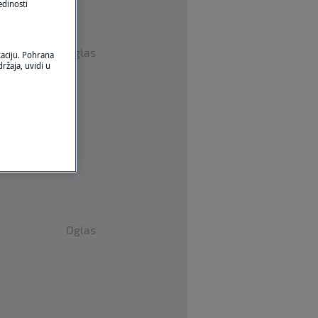
edinosti
Oglas
kaciju. Pohrana
ržaja, uvidi u
Oglas