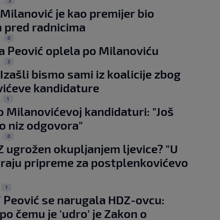
3
.
|
 Milanović je kao premijer bio
 pred radnicima
0
.
|
a Peović oplela po Milanoviću
3
.
|
 Izašli bismo sami iz koalicije zbog
ićeve kandidature
1
|
o Milanovićevoj kandidaturi: "Još
 niz odgovora"
0
.
|
DZ ugrožen okupljanjem ljevice? "U
raju pripreme za postplenkovićevo
1
|
 Peović se narugala HDZ-ovcu:
 po čemu je 'udro' je Zakon o