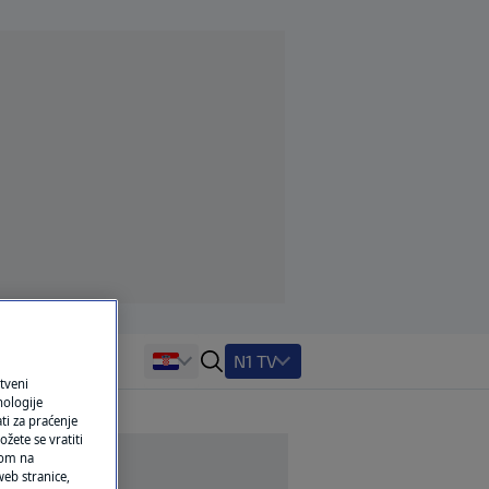
N1 TV
tveni
nologije
ti za praćenje
žete se vratiti
ikom na
eb stranice,