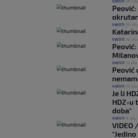
VIJESTI
|
26. ožu
Peović:
okrutan
VIJESTI
|
19. ožu
Katarin
VIJESTI
|
19. ožu
Peović:
Milanov
VIJESTI
|
17. ožu.
Peović 
nemamo
VIJESTI
|
16. ožu
Je li H
HDZ-u t
doba"
VIJESTI
|
6. ožu.
VIDEO /
"Jedino