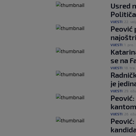
Usred n
Politič
VIJESTI
|
22. velj
Peović 
najoštr
VIJESTI
|
1. pro.
|
Katarin
se na 
VIJESTI
|
18. tra.
Radničk
je jedin
VIJESTI
|
29. ožu
Peović
kanto
VIJESTI
|
26. ožu
Peović:
kandid