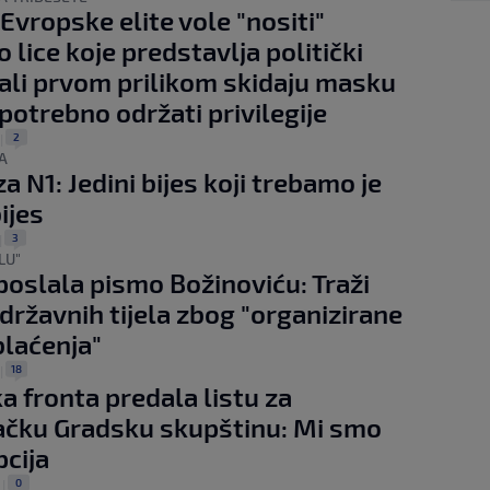
 Evropske elite vole "nositi"
 lice koje predstavlja politički
 ali prvom prilikom skidaju masku
 potrebno održati privilegije
2
|
A
a N1: Jedini bijes koji trebamo je
ijes
3
|
LU"
poslala pismo Božinoviću: Traži
 državnih tijela zbog "organizirane
blaćenja"
18
|
a fronta predala listu za
ačku Gradsku skupštinu: Mi smo
pcija
0
.
|