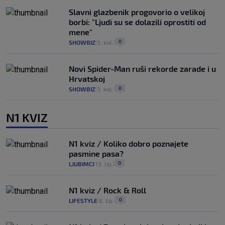
Slavni glazbenik progovorio o velikoj
borbi: "Ljudi su se dolazili oprostiti od
mene"
0
SHOWBIZ
3. kol.
|
|
Novi Spider-Man ruši rekorde zarade i u
Hrvatskoj
0
SHOWBIZ
3. kol.
|
|
N1 KVIZ
N1 kviz / Koliko dobro poznajete
pasmine pasa?
0
LJUBIMCI
13. lip.
|
|
N1 kviz / Rock & Roll
0
LIFESTYLE
8. lip.
|
|