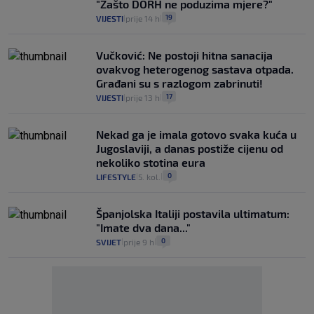
"Zašto DORH ne poduzima mjere?"
19
VIJESTI
prije 14 h
|
|
Vučković: Ne postoji hitna sanacija
ovakvog heterogenog sastava otpada.
Građani su s razlogom zabrinuti!
17
VIJESTI
prije 13 h
|
|
Nekad ga je imala gotovo svaka kuća u
Jugoslaviji, a danas postiže cijenu od
nekoliko stotina eura
0
LIFESTYLE
5. kol.
|
|
Španjolska Italiji postavila ultimatum:
"Imate dva dana..."
0
SVIJET
prije 9 h
|
|