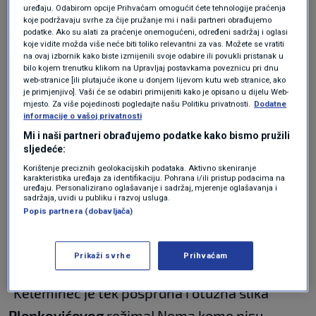
Dražen Keleminec
, predsjednik stranke
uređaju. Odabirom opcije Prihvaćam omogućit ćete tehnologije praćenja
koje podržavaju svrhe za čije pružanje mi i naši partneri obrađujemo
"Autohtona - Hrvatska stranka prava",
podatke. Ako su alati za praćenje onemogućeni, određeni sadržaj i oglasi
koje vidite možda više neće biti toliko relevantni za vas. Možete se vratiti
izvanparlamentarne stranke krajnje desnice.
na ovaj izbornik kako biste izmijenili svoje odabire ili povukli pristanak u
bilo kojem trenutku klikom na Upravljaj postavkama poveznicu pri dnu
web-stranice [ili plutajuće ikone u donjem lijevom kutu web stranice, ako
FOTO, VIDEO / Zapaljeni Trnjanski
je primjenjivo]. Vaši će se odabiri primijeniti kako je opisano u dijelu Web-
kresovi. Tomašević: "Treba slaviti
mjesto. Za više pojedinosti pogledajte našu Politiku privatnosti.
Dodatne
informacije o vašoj privatnosti
dan kad je srušen režim koji je
sustavno ubijao u konclogorima"
Mi i naši partneri obrađujemo podatke kako bismo pružili
VIJESTI
9. svi.
|
sljedeće:
Korištenje preciznih geolokacijskih podataka. Aktivno skeniranje
karakteristika uređaja za identifikaciju. Pohrana i/ili pristup podacima na
Saborska zastupnica
Dalija Orešković
objavila
uređaju. Personalizirano oglašavanje i sadržaj, mjerenje oglašavanja i
sadržaja, uvidi u publiku i razvoj usluga.
je na Facebooku snimku na kojoj prikazuje
Popis partnera (dobavljača)
trenutak kad je došla pred prosvjednike, a
pridružila joj se i
Katarina Peović
.
Prikaži svrhe
Prihvaćam
"Keleminec je tek posprdna i otužna slika
Plenkovićevog
režima! Nema kome nisu