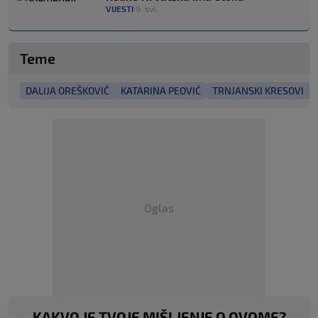
VIJESTI
9. svi.
|
Teme
DALIJA OREŠKOVIĆ
KATARINA PEOVIĆ
TRNJANSKI KRESOVI
Oglas
KAKVO JE TVOJE MIŠLJENJE O OVOME?