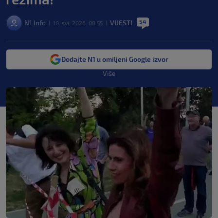
54
N1 Info
VIJESTI
10. svi. 2026. 08:55
|
|
|
Dodajte N1 u omiljeni Google izvor
Više