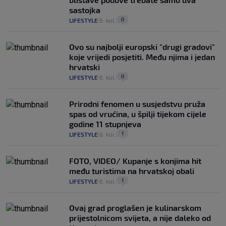
sastojka
0
LIFESTYLE
6. kol.
|
|
Ovo su najbolji europski "drugi gradovi"
koje vrijedi posjetiti. Među njima i jedan
hrvatski
0
LIFESTYLE
6. kol.
|
|
Prirodni fenomen u susjedstvu pruža
spas od vrućina, u špilji tijekom cijele
godine 11 stupnjeva
1
LIFESTYLE
6. kol.
|
|
FOTO, VIDEO/ Kupanje s konjima hit
među turistima na hrvatskoj obali
1
LIFESTYLE
6. kol.
|
|
Ovaj grad proglašen je kulinarskom
prijestolnicom svijeta, a nije daleko od