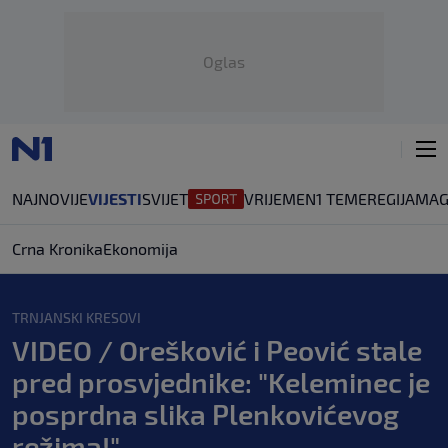
Oglas
NAJNOVIJE
VIJESTI
SVIJET
VRIJEME
N1 TEME
REGIJA
MAG
Crna Kronika
Ekonomija
TRNJANSKI KRESOVI
VIDEO / Orešković i Peović stale
pred prosvjednike: "Keleminec je
posprdna slika Plenkovićevog
režima!"