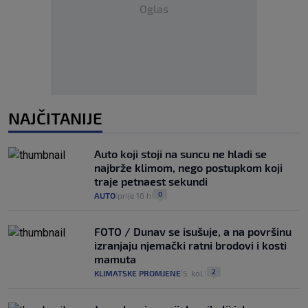
Oglas
NAJČITANIJE
Auto koji stoji na suncu ne hladi se
najbrže klimom, nego postupkom koji
traje petnaest sekundi
0
AUTO
prije 16 h
|
|
FOTO / Dunav se isušuje, a na površinu
izranjaju njemački ratni brodovi i kosti
mamuta
2
KLIMATSKE PROMJENE
5. kol.
|
|