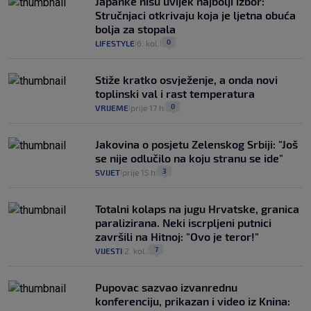
Japanke nisu uvijek najbolji izbor:
Stručnjaci otkrivaju koja je ljetna obuća
bolja za stopala
0
LIFESTYLE
6. kol.
|
|
Stiže kratko osvježenje, a onda novi
toplinski val i rast temperatura
0
VRIJEME
prije 17 h
|
|
Jakovina o posjetu Zelenskog Srbiji: "Još
se nije odlučilo na koju stranu se ide"
3
SVIJET
prije 15 h
|
|
Totalni kolaps na jugu Hrvatske, granica
paralizirana. Neki iscrpljeni putnici
završili na Hitnoj: "Ovo je teror!"
7
VIJESTI
2. kol.
|
|
Pupovac sazvao izvanrednu
konferenciju, prikazan i video iz Knina: