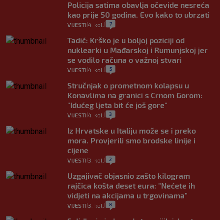
Policija satima obavlja očevide nesreća
kao prije 50 godina. Evo kako to ubrzati
7
VIJESTI
4. kol.
|
|
Tadić: Krško je u boljoj poziciji od
nuklearki u Mađarskoj i Rumunjskoj jer
se vodilo računa o važnoj stvari
5
VIJESTI
4. kol.
|
|
Stručnjak o prometnom kolapsu u
Konavlima na granici s Crnom Gorom:
"Idućeg ljeta bit će još gore"
3
VIJESTI
4. kol.
|
|
Iz Hrvatske u Italiju može se i preko
mora. Provjerili smo brodske linije i
cijene
2
VIJESTI
3. kol.
|
|
Uzgajivač objasnio zašto kilogram
rajčica košta deset eura: "Nećete ih
vidjeti na akcijama u trgovinama"
8
VIJESTI
3. kol.
|
|