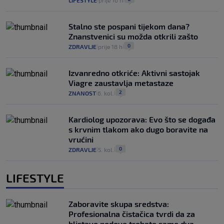
Stalno ste pospani tijekom dana?
Znanstvenici su možda otkrili zašto
0
ZDRAVLJE
prije 18 h
|
|
Izvanredno otkriće: Aktivni sastojak
Viagre zaustavlja metastaze
2
ZNANOST
6. kol.
|
|
Kardiolog upozorava: Evo što se događa
s krvnim tlakom ako dugo boravite na
vrućini
0
ZDRAVLJE
5. kol.
|
|
LIFESTYLE
Zaboravite skupa sredstva:
Profesionalna čistačica tvrdi da za
blistave podove trebate samo dva