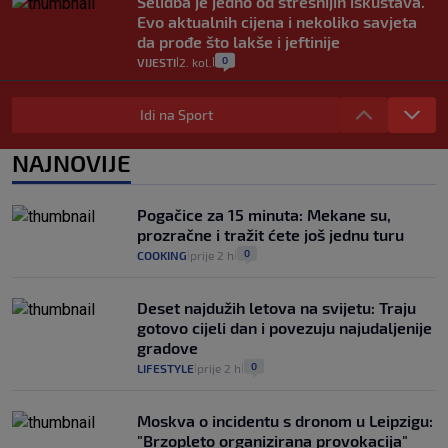
Selidba je jedno od stresnijih iskustava.
Evo aktualnih cijena i nekoliko savjeta
da prođe što lakše i jeftinije
0
VIJESTI
2. kol.
|
|
Izračunali smo koliko košta putovanje
automobilom na Hvar iz Zagreba, a
Idi na Sport
koliko iz Osijeka
14
VIJESTI
2. kol.
NAJNOVIJE
|
|
"Kći je otišla na more, a zaboravila
zdravstvenu iskaznicu". Kakva su prava
Pogačice za 15 minuta: Mekane su,
pacijenata izvan mjesta prebivališta?
prozračne i tražit ćete još jednu turu
1
VIJESTI
1. kol.
|
|
0
COOKING
prije 2 h
|
|
Deset najdužih letova na svijetu: Traju
gotovo cijeli dan i povezuju najudaljenije
gradove
0
LIFESTYLE
prije 2 h
|
|
Moskva o incidentu s dronom u Leipzigu:
"Brzopleto organizirana provokacija"