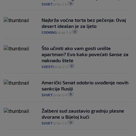
0
SVIJET
prije 2 h
|
|
Najbrža voćna torta bez pečenja: Ovaj
desert idealan je za ljeto
0
COOKING
prije 2 h
|
|
Što učiniti ako vam gosti unište
apartman? Evo kako povećati šanse za
naknadu štete
0
VIJESTI
prije 2 h
|
|
Američki Senat odobrio uvođenje novih
sankcija Rusiji
0
SVIJET
prije 3 h
|
|
Žalbeni sud zaustavio gradnju plesne
dvorane u Bijeloj kući
0
SVIJET
prije 3 h
|
|