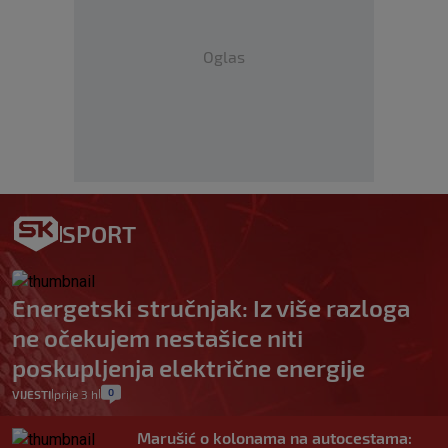
Oglas
SPORT
Energetski stručnjak: Iz više razloga
ne očekujem nestašice niti
poskupljenja električne energije
0
VIJESTI
prije 3 h
|
|
Marušić o kolonama na autocestama: