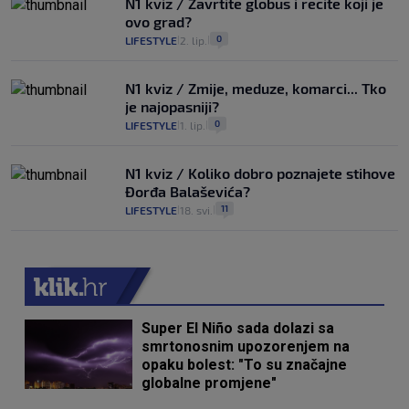
N1 kviz / Zavrtite globus i recite koji je
ovo grad?
0
LIFESTYLE
2. lip.
|
|
N1 kviz / Zmije, meduze, komarci... Tko
je najopasniji?
0
LIFESTYLE
1. lip.
|
|
N1 kviz / Koliko dobro poznajete stihove
Đorđa Balaševića?
11
LIFESTYLE
18. svi.
|
|
Super El Niño sada dolazi sa
smrtonosnim upozorenjem na
opaku bolest: "To su značajne
globalne promjene"