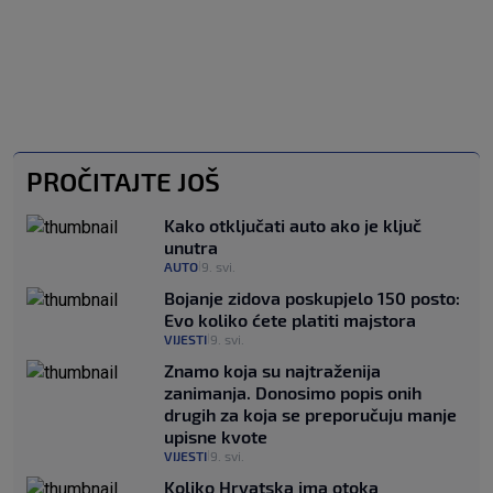
PROČITAJTE JOŠ
Kako otključati auto ako je ključ
unutra
AUTO
9. svi.
|
Bojanje zidova poskupjelo 150 posto:
Evo koliko ćete platiti majstora
VIJESTI
9. svi.
|
Znamo koja su najtraženija
zanimanja. Donosimo popis onih
drugih za koja se preporučuju manje
upisne kvote
VIJESTI
9. svi.
|
Koliko Hrvatska ima otoka