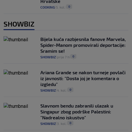
Hrvatske
0
COOKING
5. kol.
|
|
SHOWBIZ
Bijela kuća razbjesnila fanove Marvela,
Spider-Manom promovirali deportacije:
Sramim se!
0
SHOWBIZ
prije 7 h
|
|
Ariana Grande se nakon turneje povlači
iz javnosti: "Dosta joj je komentara o
izgledu"
0
SHOWBIZ
4. kol.
|
|
Slavnom bendu zabranili ulazak u
Singapur zbog podrške Palestini:
"Nadrealno iskustvo"
0
SHOWBIZ
3. kol.
|
|