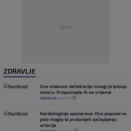
Oglas
ZDRAVLJE
Ove znakove dehidracije mnogi pripisuju
umoru: Prepoznajte ih na vrijeme
0
ZDRAVLJE
prije 9 h
|
|
Kardiologinja upozorava: Ovo popularno
piće moglo bi pridonijeti začepljenju
arterija
2
LIFESTYLE
prije 16 h
|
|