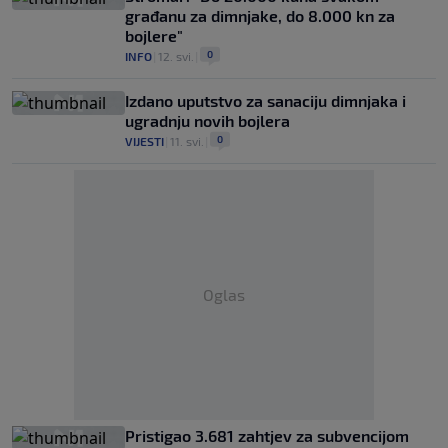
građanu za dimnjake, do 8.000 kn za
bojlere"
0
INFO
|
12. svi.
|
Izdano uputstvo za sanaciju dimnjaka i
ugradnju novih bojlera
0
VIJESTI
|
11. svi.
|
Oglas
Pristigao 3.681 zahtjev za subvencijom