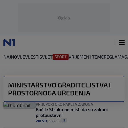
Oglas
NAJNOVIJE
VIJESTI
SVIJET
VRIJEME
N1 TEME
REGIJA
MAG
MINISTARSTVO GRADITELJSTVA I
PROSTORNOGA UREĐENJA
PRIJEPORI OKO PAKETA ZAKONA
Bačić: Struka ne misli da su zakoni
protuustavni
2
VIJESTI
|
prije 1h
|