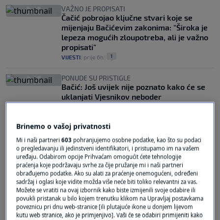
VAŽNO JE PROPISATI
Čačić pobrojao ključne stvari koje se
mijenjaju Bačićevim zakonima: "Široka je
lepeza mogućih zloupotreba, ali je važno
propisati"
1
VIJESTI
|
prije 6h
|
PONUDE SU PRISTIGLE
Bačić: Još uvijek nije poznato kako će se
uklanjati Vjesnikov neboder
1
VIJESTI
|
2. pro.
|
Brinemo o vašoj privatnosti
Mi i naši partneri
603
pohranjujemo osobne podatke, kao što su podaci
o pregledavanju ili jedinstveni identifikatori, i pristupamo im na vašem
uređaju. Odabirom opcije Prihvaćam omogućit ćete tehnologije
praćenja koje podržavaju svrhe za čije pružanje mi i naši partneri
obrađujemo podatke. Ako su alati za praćenje onemogućeni, određeni
Oglas
sadržaj i oglasi koje vidite možda više neće biti toliko relevantni za vas.
Možete se vratiti na ovaj izbornik kako biste izmijenili svoje odabire ili
povukli pristanak u bilo kojem trenutku klikom na Upravljaj postavkama
poveznicu pri dnu web-stranice [ili plutajuće ikone u donjem lijevom
kutu web stranice, ako je primjenjivo]. Vaši će se odabiri primijeniti kako