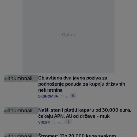
Oglas
Objavljena dva javna poziva za
podnošenje ponuda za kupnju državnih
nekretnina
0
EKONOMIJA
|
7. lis.
|
Našli stan i platili kaparu od 30.000 eura,
čekaju APN. Ali od države - muk
0
VIJESTI
|
18. kol.
|
Štromar: "Do 20.000 kuna svakom