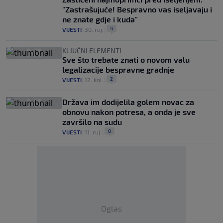
"Zastrašujuće! Bespravno vas iseljavaju i
ne znate gdje i kuda"
4
VIJESTI
|
30. ruj.
|
KLJUČNI ELEMENTI
Sve što trebate znati o novom valu
legalizacije bespravne gradnje
2
VIJESTI
|
12. kol.
|
Država im dodijelila golem novac za
obnovu nakon potresa, a onda je sve
završilo na sudu
0
VIJESTI
|
11. ruj.
|
Oglas