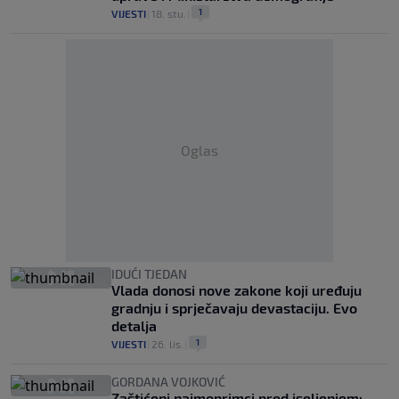
1
VIJESTI
|
18. stu.
|
Oglas
IDUĆI TJEDAN
Vlada donosi nove zakone koji uređuju
gradnju i sprječavaju devastaciju. Evo
detalja
1
VIJESTI
|
26. lis.
|
GORDANA VOJKOVIĆ
Zaštićeni najmoprimci pred iseljenjem: