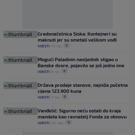
Gradonačelnica Siska: Kontejneri su
maknuti jer su smetali velikom vođi
2
VIJESTI
|
13. lip.
|
Mogući Paladinin nasljednik stigao u
Banske dvore, pojavilo se još jedno ime
0
VIJESTI
|
9. sij.
|
Država prodaje stanove, najniža početna
cijena 123.900 kuna
0
VIJESTI
|
7. svi.
|
Vanđelić: Sigurno neću ostati do kraja
mandata kao ravnatelj Fonda za obnovu
0
VIJESTI
|
24. velj.
|