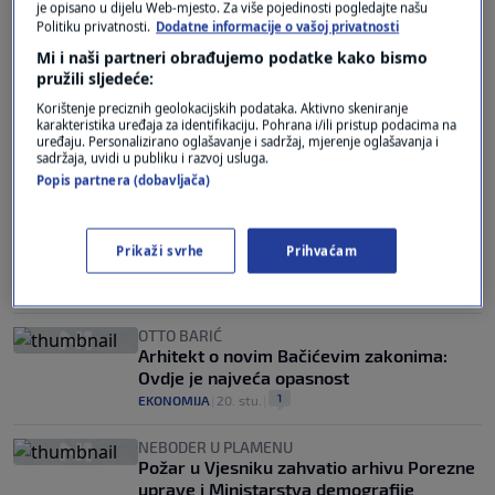
je opisano u dijelu Web-mjesto. Za više pojedinosti pogledajte našu
Politiku privatnosti.
Dodatne informacije o vašoj privatnosti
Mi i naši partneri obrađujemo podatke kako bismo
"ODGOVORNOST DRŽAVE"
pružili sljedeće:
Čačić o uklanjanju Vjesnika: Sve se može
napraviti u mjesec dana. Sam proces
Korištenje preciznih geolokacijskih podataka. Aktivno skeniranje
karakteristika uređaja za identifikaciju. Pohrana i/ili pristup podacima na
rušenja ne traje dugo, čišćenje je nešto
uređaju. Personalizirano oglašavanje i sadržaj, mjerenje oglašavanja i
drugo
sadržaja, uvidi u publiku i razvoj usluga.
2
VIJESTI
|
26. stu.
|
Popis partnera (dobavljača)
JASENKA AUGUŠTAN-PENTEK
SDP-ovka pobrojala "apsurde" u
Prikaži svrhe
Prihvaćam
Bačićevim novim zakonima
0
VIJESTI
|
24. stu.
|
OTTO BARIĆ
Arhitekt o novim Bačićevim zakonima:
Ovdje je najveća opasnost
1
EKONOMIJA
|
20. stu.
|
NEBODER U PLAMENU
Požar u Vjesniku zahvatio arhivu Porezne
uprave i Ministarstva demografije