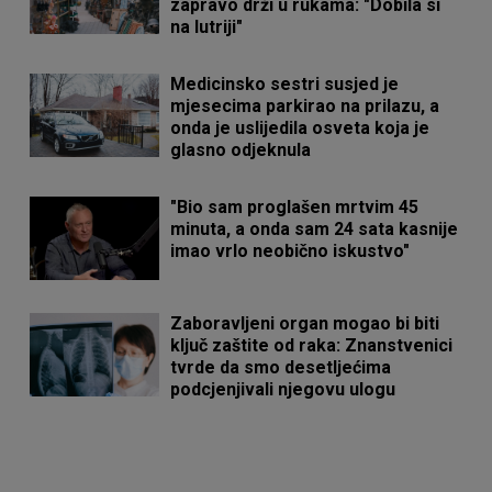
zapravo drži u rukama: "Dobila si
na lutriji"
Medicinsko sestri susjed je
mjesecima parkirao na prilazu, a
onda je uslijedila osveta koja je
glasno odjeknula
"Bio sam proglašen mrtvim 45
minuta, a onda sam 24 sata kasnije
imao vrlo neobično iskustvo"
Zaboravljeni organ mogao bi biti
ključ zaštite od raka: Znanstvenici
tvrde da smo desetljećima
podcjenjivali njegovu ulogu