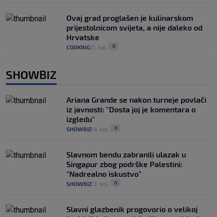
Ovaj grad proglašen je kulinarskom
prijestolnicom svijeta, a nije daleko od
Hrvatske
0
COOKING
5. kol.
|
|
SHOWBIZ
Ariana Grande se nakon turneje povlači
iz javnosti: "Dosta joj je komentara o
izgledu"
0
SHOWBIZ
4. kol.
|
|
Slavnom bendu zabranili ulazak u
Singapur zbog podrške Palestini:
"Nadrealno iskustvo"
0
SHOWBIZ
3. kol.
|
|
Slavni glazbenik progovorio o velikoj