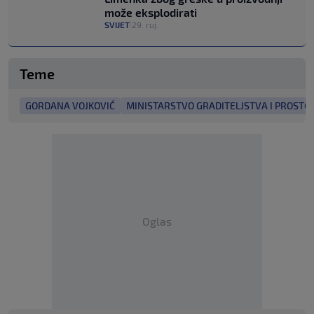
može eksplodirati
SVIJET
29. ruj.
|
Teme
GORDANA VOJKOVIĆ
MINISTARSTVO GRADITELJSTVA I PROST
Oglas