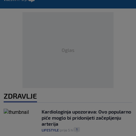
Oglas
ZDRAVLJE
Kardiologinja upozorava: Ovo popularno
piće moglo bi pridonijeti začepljenju
arterija
1
LIFESTYLE
prije 5 h
|
|