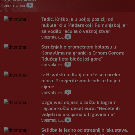
6
VIJESTI
4. kol.
|
|
Tadić: Krško je u boljoj poziciji od
nuklearki u Mađarskoj i Rumunjskoj jer
se vodilo računa o važnoj stvari
5
VIJESTI
4. kol.
|
|
Stručnjak o prometnom kolapsu u
Konavlima na granici s Crnom Gorom:
"Idućeg ljeta bit će još gore"
3
VIJESTI
4. kol.
|
|
Iz Hrvatske u Italiju može se i preko
mora. Provjerili smo brodske linije i
cijene
2
VIJESTI
3. kol.
|
|
Uzgajivač objasnio zašto kilogram
rajčica košta deset eura: "Nećete ih
vidjeti na akcijama u trgovinama"
8
VIJESTI
3. kol.
|
|
Selidba je jedno od stresnijih iskustava.