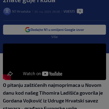
4
N1 Hrvatska
VIJESTI
30. ruj. 2025. 09:08
|
|
|
Dodajte N1 u omiljeni Google izvor
Više
O pitanju zaštićenih najmoprimaca u Novom
danu kod našeg Tihomira Ladišića govorila je
Gordana Vojković iz Udruge Hrvatski savez
stanara - građana Europske unije.