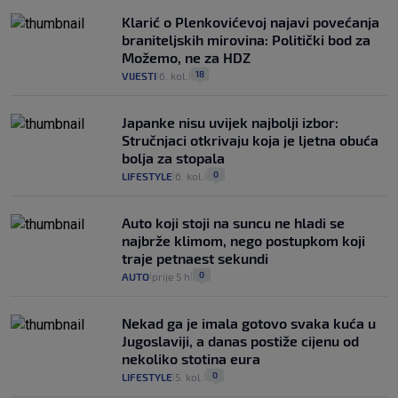
Klarić o Plenkovićevoj najavi povećanja
braniteljskih mirovina: Politički bod za
Možemo, ne za HDZ
18
VIJESTI
6. kol.
|
|
Japanke nisu uvijek najbolji izbor:
Stručnjaci otkrivaju koja je ljetna obuća
bolja za stopala
0
LIFESTYLE
6. kol.
|
|
Auto koji stoji na suncu ne hladi se
najbrže klimom, nego postupkom koji
traje petnaest sekundi
0
AUTO
prije 5 h
|
|
Nekad ga je imala gotovo svaka kuća u
Jugoslaviji, a danas postiže cijenu od
nekoliko stotina eura
0
LIFESTYLE
5. kol.
|
|