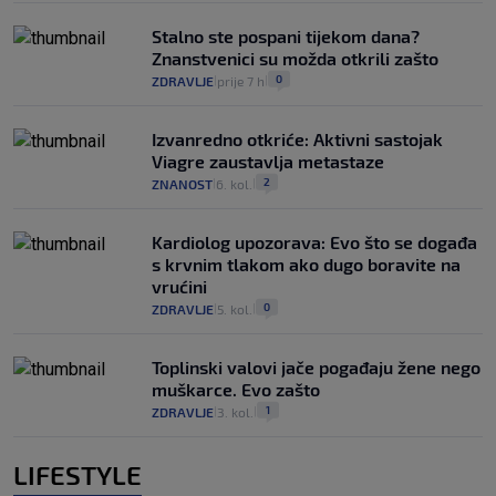
Stalno ste pospani tijekom dana?
Znanstvenici su možda otkrili zašto
0
ZDRAVLJE
prije 7 h
|
|
Izvanredno otkriće: Aktivni sastojak
Viagre zaustavlja metastaze
2
ZNANOST
6. kol.
|
|
Kardiolog upozorava: Evo što se događa
s krvnim tlakom ako dugo boravite na
vrućini
0
ZDRAVLJE
5. kol.
|
|
Toplinski valovi jače pogađaju žene nego
muškarce. Evo zašto
1
ZDRAVLJE
3. kol.
|
|
LIFESTYLE