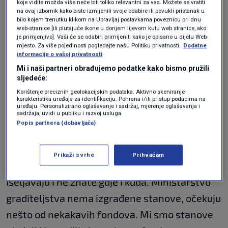
koje vidite možda više neće biti toliko relevantni za vas. Možete se vratiti
neustavno"
na ovaj izbornik kako biste izmijenili svoje odabire ili povukli pristanak u
bilo kojem trenutku klikom na Upravljaj postavkama poveznicu pri dnu
web-stranice [ili plutajuće ikone u donjem lijevom kutu web stranice, ako
je primjenjivo]. Vaši će se odabiri primijeniti kako je opisano u dijelu Web-
"Bespravno, nezakonito, neustavno je
mjesto. Za više pojedinosti pogledajte našu Politiku privatnosti.
Dodatne
informacije o vašoj privatnosti
uskraćeno. Ako smo imali uloženo 90 posto
Mi i naši partneri obrađujemo podatke kako bismo pružili
sredstava od vrijednosti stana, imali smo isti
sljedeće:
status i prava otkupa. Postoji dokument da
Korištenje preciznih geolokacijskih podataka. Aktivno skeniranje
karakteristika uređaja za identifikaciju. Pohrana i/ili pristup podacima na
uređaju. Personalizirano oglašavanje i sadržaj, mjerenje oglašavanja i
smo bili u statusu društvenog stana i 91. godine
sadržaja, uvidi u publiku i razvoj usluga.
smo imali pravo otkupiti ga."
Popis partnera (dobavljača)
Kakva je sudbina ljudi koji su
zaštićeni
Prikaži svrhe
Prihvaćam
najmoprimci
? "Zastrašujuća! Bespravno vas
iseljavaju i ne znate gdje i kuda. Ministarstvo
graditeljstva nema izgrađene stanove, očekuju
nešto od nekakavih fondova. Mi smo stanove