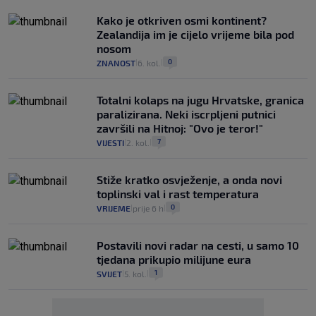
Kako je otkriven osmi kontinent?
Zealandija im je cijelo vrijeme bila pod
nosom
0
ZNANOST
6. kol.
|
|
Totalni kolaps na jugu Hrvatske, granica
paralizirana. Neki iscrpljeni putnici
završili na Hitnoj: "Ovo je teror!"
7
VIJESTI
2. kol.
|
|
Stiže kratko osvježenje, a onda novi
toplinski val i rast temperatura
0
VRIJEME
prije 6 h
|
|
Postavili novi radar na cesti, u samo 10
tjedana prikupio milijune eura
1
SVIJET
5. kol.
|
|