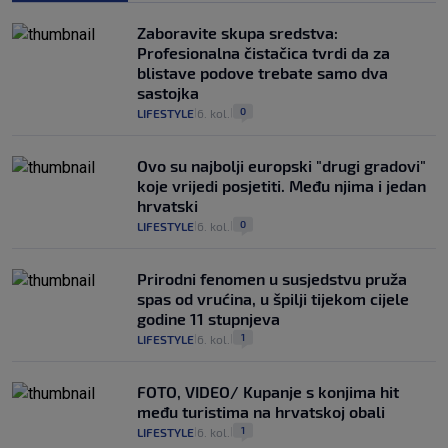
Zaboravite skupa sredstva:
Profesionalna čistačica tvrdi da za
blistave podove trebate samo dva
sastojka
0
LIFESTYLE
6. kol.
|
|
Ovo su najbolji europski "drugi gradovi"
koje vrijedi posjetiti. Među njima i jedan
hrvatski
0
LIFESTYLE
6. kol.
|
|
Prirodni fenomen u susjedstvu pruža
spas od vrućina, u špilji tijekom cijele
godine 11 stupnjeva
1
LIFESTYLE
6. kol.
|
|
FOTO, VIDEO/ Kupanje s konjima hit
među turistima na hrvatskoj obali
1
LIFESTYLE
6. kol.
|
|