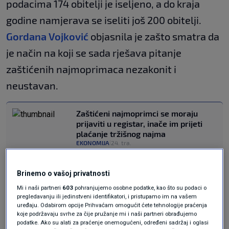
podacima 174 obitelji je iseljeno, a do kraja
godine namjerava se iseliti još 200 obitelji.
Gordana Vojković
objasnila je zašto smatra da
je način na koji se sada rješava pitanje
zaštićenih najmoprimaca nezakonit i
neustavan.
Zaštićeni najmoprimci se moraju
prijaviti u registar, inače im prijeti
plaćanje tržišnog najma
EKONOMIJA
24. tra.
|
Kako riješiti problem zaštićenih
najmoprimaca? "Stan u centru
Brinemo o vašoj privatnosti
Zagreba košta 13 eura mjesečno!"
VIJESTI
5. ožu.
|
Mi i naši partneri
603
pohranjujemo osobne podatke, kao što su podaci o
pregledavanju ili jedinstveni identifikatori, i pristupamo im na vašem
uređaju. Odabirom opcije Prihvaćam omogućit ćete tehnologije praćenja
koje podržavaju svrhe za čije pružanje mi i naši partneri obrađujemo
"Bespravno, nezakonito,
podatke. Ako su alati za praćenje onemogućeni, određeni sadržaj i oglasi