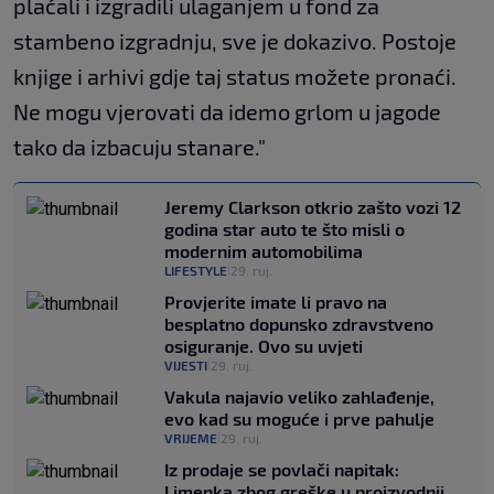
plaćali i izgradili ulaganjem u fond za
stambeno izgradnju, sve je dokazivo. Postoje
knjige i arhivi gdje taj status možete pronaći.
Ne mogu vjerovati da idemo grlom u jagode
tako da izbacuju stanare."
Jeremy Clarkson otkrio zašto vozi 12
godina star auto te što misli o
modernim automobilima
LIFESTYLE
29. ruj.
|
Provjerite imate li pravo na
besplatno dopunsko zdravstveno
osiguranje. Ovo su uvjeti
VIJESTI
29. ruj.
|
Vakula najavio veliko zahlađenje,
evo kad su moguće i prve pahulje
VRIJEME
29. ruj.
|
Iz prodaje se povlači napitak:
Limenka zbog greške u proizvodnji