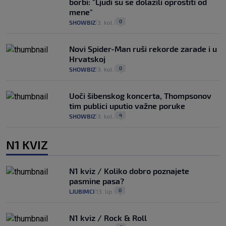
borbi: "Ljudi su se dolazili oprostiti od
mene"
0
SHOWBIZ
3. kol.
|
|
Novi Spider-Man ruši rekorde zarade i u
Hrvatskoj
0
SHOWBIZ
3. kol.
|
|
Uoči šibenskog koncerta, Thompsonov
tim publici uputio važne poruke
4
SHOWBIZ
3. kol.
|
|
N1 KVIZ
N1 kviz / Koliko dobro poznajete
pasmine pasa?
0
LJUBIMCI
13. lip.
|
|
N1 kviz / Rock & Roll