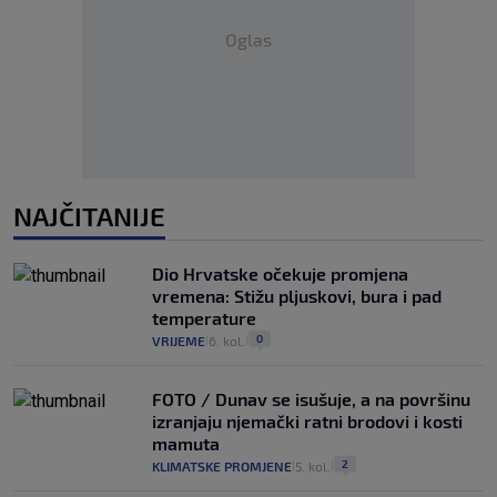
Oglas
NAJČITANIJE
Dio Hrvatske očekuje promjena
vremena: Stižu pljuskovi, bura i pad
temperature
0
VRIJEME
6. kol.
|
|
FOTO / Dunav se isušuje, a na površinu
izranjaju njemački ratni brodovi i kosti
mamuta
2
KLIMATSKE PROMJENE
5. kol.
|
|