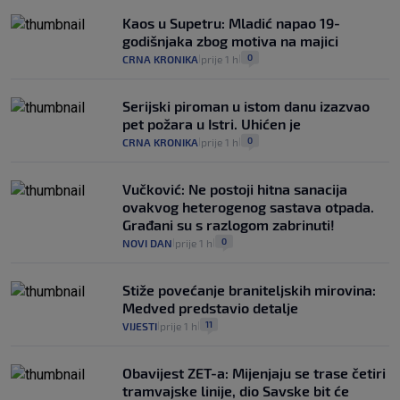
Kaos u Supetru: Mladić napao 19-
godišnjaka zbog motiva na majici
0
CRNA KRONIKA
prije 1 h
|
|
Serijski piroman u istom danu izazvao
pet požara u Istri. Uhićen je
0
CRNA KRONIKA
prije 1 h
|
|
Vučković: Ne postoji hitna sanacija
ovakvog heterogenog sastava otpada.
Građani su s razlogom zabrinuti!
0
NOVI DAN
prije 1 h
|
|
Stiže povećanje braniteljskih mirovina:
Medved predstavio detalje
11
VIJESTI
prije 1 h
|
|
Obavijest ZET-a: Mijenjaju se trase četiri
tramvajske linije, dio Savske bit će