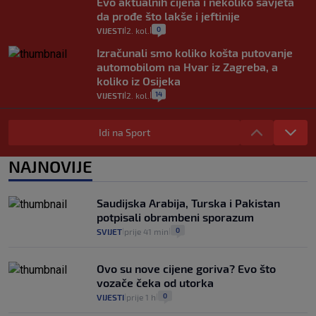
Evo aktualnih cijena i nekoliko savjeta
da prođe što lakše i jeftinije
0
VIJESTI
2. kol.
|
|
Izračunali smo koliko košta putovanje
automobilom na Hvar iz Zagreba, a
koliko iz Osijeka
14
VIJESTI
2. kol.
|
|
"Kći je otišla na more, a zaboravila
zdravstvenu iskaznicu". Kakva su prava
Idi na Sport
pacijenata izvan mjesta prebivališta?
1
VIJESTI
1. kol.
NAJNOVIJE
|
|
Kako spriječiti nasilje? "Tako da glavni
junaci naših priča budu oni koji pomažu,
Saudijska Arabija, Turska i Pakistan
a ne oni koji su pobijedili nekoga"
potpisali obrambeni sporazum
2
VIJESTI
30. srp.
|
|
0
SVIJET
prije 41 min
|
|
Ovo su nove cijene goriva? Evo što
vozače čeka od utorka
0
VIJESTI
prije 1 h
|
|