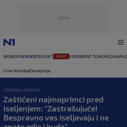
Oglas
NAJNOVIJE
VIJESTI
SVIJET
VRIJEME
N1 TEME
REGIJA
MAG
Crna Kronika
Ekonomija
GORDANA VOJKOVIĆ
Zaštićeni najmoprimci pred
iseljenjem: "Zastrašujuće!
Bespravno vas iseljavaju i ne
znate gdje i kuda"