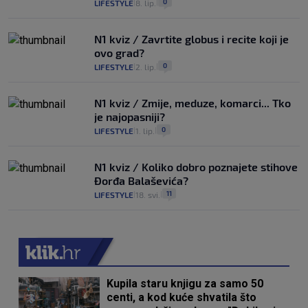
0
LIFESTYLE
8. lip.
|
|
N1 kviz / Zavrtite globus i recite koji je
ovo grad?
0
LIFESTYLE
2. lip.
|
|
N1 kviz / Zmije, meduze, komarci... Tko
je najopasniji?
0
LIFESTYLE
1. lip.
|
|
N1 kviz / Koliko dobro poznajete stihove
Đorđa Balaševića?
11
LIFESTYLE
18. svi.
|
|
Kupila staru knjigu za samo 50
centi, a kod kuće shvatila što