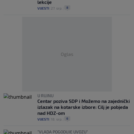
lekcije
8
VIJESTI
|
27. srp.
|
Oglas
U RUJNU
Centar poziva SDP i Možemo na zajednički
izlazak na kotarske izbore: Cilj je pobjeda
nad HDZ-om
6
VIJESTI
|
18. srp.
|
"VLADA POGODUJE UVOZU"