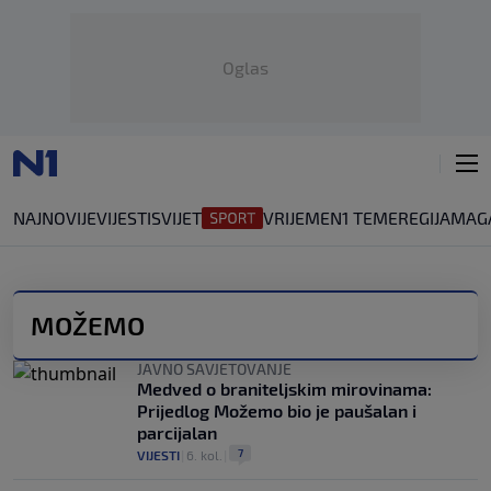
Oglas
NAJNOVIJE
VIJESTI
SVIJET
VRIJEME
N1 TEME
REGIJA
MAG
MOŽEMO
JAVNO SAVJETOVANJE
Medved o braniteljskim mirovinama:
Prijedlog Možemo bio je paušalan i
parcijalan
7
VIJESTI
|
6. kol.
|