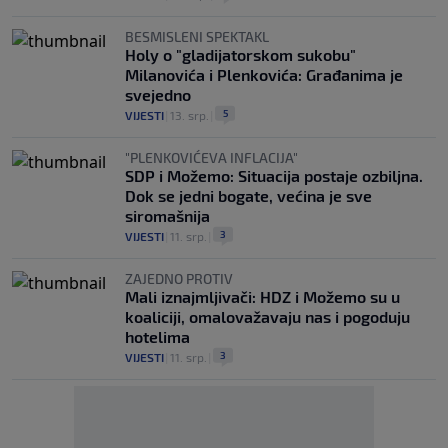
BESMISLENI SPEKTAKL
Holy o "gladijatorskom sukobu"
Milanovića i Plenkovića: Građanima je
svejedno
5
VIJESTI
|
13. srp.
|
"PLENKOVIĆEVA INFLACIJA"
SDP i Možemo: Situacija postaje ozbiljna.
Dok se jedni bogate, većina je sve
siromašnija
3
VIJESTI
|
11. srp.
|
ZAJEDNO PROTIV
Mali iznajmljivači: HDZ i Možemo su u
koaliciji, omalovažavaju nas i pogoduju
hotelima
3
VIJESTI
|
11. srp.
|