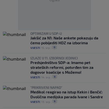
OPTIMIZAM U SDP-U
Jakšić za N1: Naše ankete pokazuju da
ćemo pobijediti HDZ na izborima
0
VIJESTI
|
15. srp.
|
IZLAZE U 11. IZBORNOJ JEDINICI
Predsjedništvo SDP-a: Imamo pet
strateških reformi, potvrđen tim za
dogovor koalicije s Možemo!
9
VIJESTI
|
14. srp.
|
"PRIKRIVENI NAPAD"
Medikol reagirao na istup Kekin i Benčić:
Dvolična medijska parada Ivane i Sandre
6
VIJESTI
|
13. srp.
|