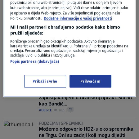
poveznicu pri dnu web-stranice [ili plutajuće ikone u donjem lijevom
kutu web stranice, ako je primjenjivo]. Vaši će se odabiri primijeniti kako
CROBAROMETAR
je opisano u dijelu Web-mjesto. Za više pojedinosti pogledajte našu
Medved popularniji od Plenkovića i
Politiku privatnosti.
Dodatne informacije o vašoj privatnosti
Anušića, rastu Možemo i Most, a znamo i
Mi i naši partneri obrađujemo podatke kako bismo
kome građani najviše vjeruju
pružili sljedeće:
4
VIJESTI
|
31. srp.
|
Korištenje preciznih geolokacijskih podataka. Aktivno skeniranje
karakteristika uređaja za identifikaciju. Pohrana i/ili pristup podacima na
RIGOROZNE PROVJERE
uređaju. Personalizirano oglašavanje i sadržaj, mjerenje oglašavanja i
Grad Zagreb: Lokacija u Ilici 2 za
sadržaja, uvidi u publiku i razvoj usluga.
podzemne spremnike zadovoljava sve
Popis partnera (dobavljača)
uvjete
5
VIJESTI
|
31. srp.
|
Prikaži svrhe
Prihvaćam
SLUČAJ SVIBORA JANČIĆA
Drito: Tomašević nastavlja sa stranačkim
zapošljavanjem u Gradskoj upravi. Slično
kao Bandić...
11
VIJESTI
|
30. srp.
|
PODZEMNI SPREMNICI
Možemo odgovorio HDZ-u oko spremnika
na Trgu: Oni su zadnji koji mogu dijeliti