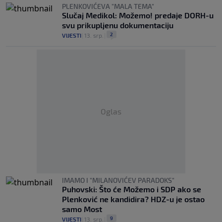
PLENKOVIĆEVA "MALA TEMA"
Slučaj Medikol: Možemo! predaje DORH-u
svu prikupljenu dokumentaciju
2
VIJESTI
|
13. srp.
|
Oglas
IMAMO I "MILANOVIĆEV PARADOKS"
Puhovski: Što će Možemo i SDP ako se
Plenković ne kandidira? HDZ-u je ostao
samo Most
9
VIJESTI
|
13. srp.
|