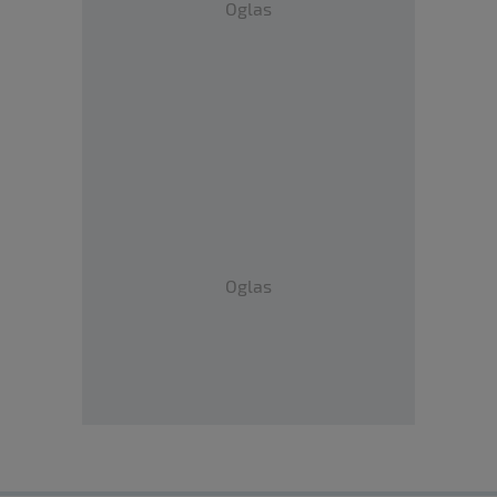
Oglas
Oglas