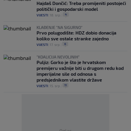
Hajdaš Dončić: Treba promijeniti postojeći
politički i gospodarski model
4
VIJESTI
|
18. srp.
|
KLAĐENJE "NA SIGURNO"
Prvo polugodište: HDZ dobio donacija
koliko sve ostale stranke zajedno
6
VIJESTI
|
17. srp.
|
"KOALICIJA NEVOLJNIH"
Puljiz: Gorko je što je hrvatskom
premijeru važnije biti u drugom redu kod
imperijalne sile od odnosa s
predsjednikom vlastite države
11
VIJESTI
|
15. srp.
|
Oglas