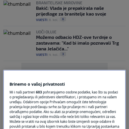
BRANITELJSKE MIROVINE
Bakić: Vlada je prepakirala naše
prijedloge za branitelje kao svoje
6
VIJESTI
|
6. kol.
|
UOČI OLUJE
Možemo odbacio HDZ-ove tvrdnje o
zastavama: "Kad bi imalo poznavali Trg
bana Jelačića..."
3
VIJESTI
|
4. kol.
|
Brinemo o vašoj privatnosti
Mi i naši partneri
603
pohranjujemo osobne podatke, kao što su podaci
o pregledavanju ili jedinstveni identifikatori, i pristupamo im na vašem
Oglas
uređaju. Odabirom opcije Prihvaćam omogućit ćete tehnologije
praćenja koje podržavaju svrhe za čije pružanje mi i naši partneri
obrađujemo podatke. Ako su alati za praćenje onemogućeni, određeni
sadržaj i oglasi koje vidite možda više neće biti toliko relevantni za vas.
Možete se vratiti na ovaj izbornik kako biste izmijenili svoje odabire ili
povukli pristanak u bilo kojem trenutku klikom na Upravljaj postavkama