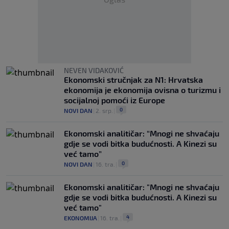
NEVEN VIDAKOVIĆ
Ekonomski stručnjak za N1: Hrvatska
ekonomija je ekonomija ovisna o turizmu i
socijalnoj pomoći iz Europe
0
NOVI DAN
|
2. srp.
|
Ekonomski analitičar: “Mnogi ne shvaćaju
gdje se vodi bitka budućnosti. A Kinezi su
već tamo”
0
NOVI DAN
|
16. tra.
|
Ekonomski analitičar: "Mnogi ne shvaćaju
gdje se vodi bitka budućnosti. A Kinezi su
već tamo"
4
EKONOMIJA
|
16. tra.
|