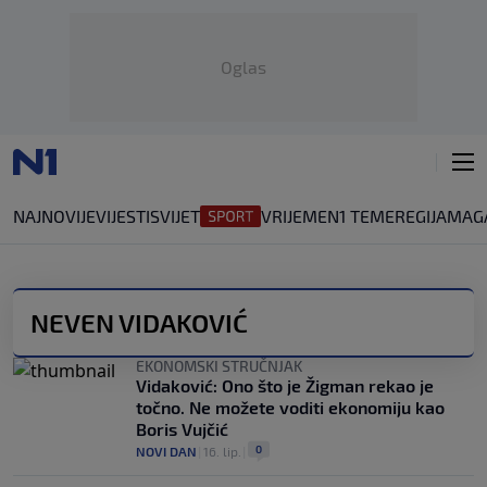
Oglas
NAJNOVIJE
VIJESTI
SVIJET
VRIJEME
N1 TEME
REGIJA
MAG
NEVEN VIDAKOVIĆ
EKONOMSKI STRUČNJAK
Vidaković: Ono što je Žigman rekao je
točno. Ne možete voditi ekonomiju kao
Boris Vujčić
0
NOVI DAN
|
16. lip.
|