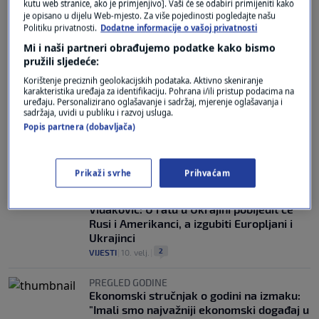
kutu web stranice, ako je primjenjivo]. Vaši će se odabiri primijeniti kako
je opisano u dijelu Web-mjesto. Za više pojedinosti pogledajte našu
Politiku privatnosti.
Dodatne informacije o vašoj privatnosti
EKONOMSKA ANALIZA
Mi i naši partneri obrađujemo podatke kako bismo
Vidaković: HEP je pravo čudo, imaju
pružili sljedeće:
neviđenu financijsku konstrukciju - pad
prihoda i rast dobiti
Korištenje preciznih geolokacijskih podataka. Aktivno skeniranje
karakteristika uređaja za identifikaciju. Pohrana i/ili pristup podacima na
0
EKONOMIJA
|
10. ožu.
|
uređaju. Personalizirano oglašavanje i sadržaj, mjerenje oglašavanja i
sadržaja, uvidi u publiku i razvoj usluga.
EKONOMSKI STRUČNJAK
Popis partnera (dobavljača)
Vidaković: "EU nema nikakvu koherentnu,
smislenu politiku"
0
NOVI DAN
|
10. velj.
|
Prikaži svrhe
Prihvaćam
EKONOMSKI STRUČNJAK
Vidaković: U ratu u Ukrajini pobijedit će
Rusi i Amerikanci, a izgubiti Europljani i
Ukrajinci
2
VIJESTI
|
10. velj.
|
PREGLED GODINE
Ekonomski stručnjak o godini na izmaku:
"Imali smo najvažniji ekonomski događaj u