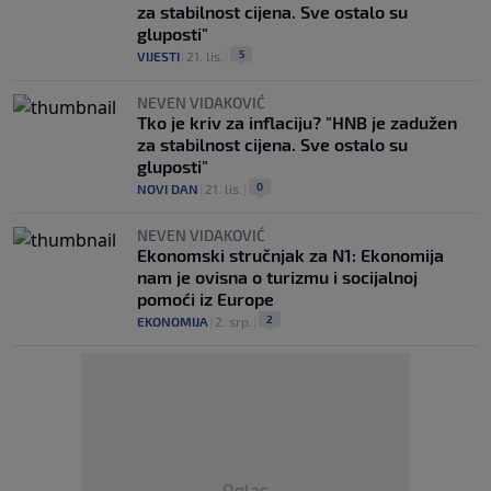
za stabilnost cijena. Sve ostalo su
gluposti"
5
VIJESTI
|
21. lis.
|
NEVEN VIDAKOVIĆ
Tko je kriv za inflaciju? "HNB je zadužen
za stabilnost cijena. Sve ostalo su
gluposti"
0
NOVI DAN
|
21. lis.
|
NEVEN VIDAKOVIĆ
Ekonomski stručnjak za N1: Ekonomija
nam je ovisna o turizmu i socijalnoj
pomoći iz Europe
2
EKONOMIJA
|
2. srp.
|
Oglas