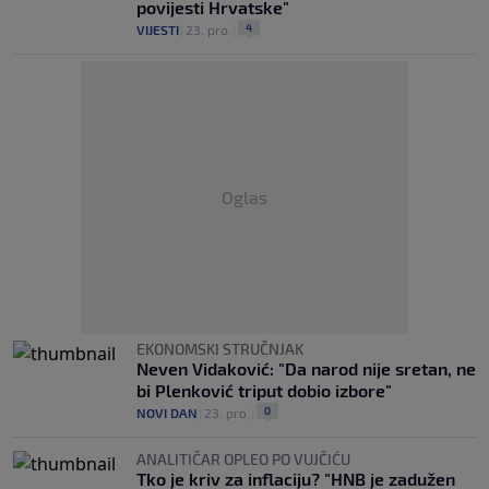
povijesti Hrvatske"
4
VIJESTI
|
23. pro.
|
Oglas
EKONOMSKI STRUČNJAK
Neven Vidaković: "Da narod nije sretan, ne
bi Plenković triput dobio izbore"
0
NOVI DAN
|
23. pro.
|
ANALITIČAR OPLEO PO VUJČIĆU
Tko je kriv za inflaciju? "HNB je zadužen