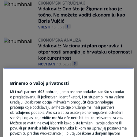
EKONOMSKI STRUČNJAK
Vidaković: Ono što je Žigman rekao je
točno. Ne možete voditi ekonomiju kao
Boris Vujčić
3
VIJESTI
|
16. lip.
|
EKONOMSKA ANALIZA
Vidaković: Nacionalni plan oporavka i
otpornosti smanjio je hrvatsku otpornost i
konkurentnost
5
NOVI DAN
|
10. ožu.
|
Brinemo o vašoj privatnosti
Mi i naši partneri
603
pohranjujemo osobne podatke, kao što su podaci
o pregledavanju ili jedinstveni identifikatori, i pristupamo im na vašem
uređaju. Odabirom opcije Prihvaćam omogućit ćete tehnologije
praćenja koje podržavaju svrhe za čije pružanje mi i naši partneri
Oglas
obrađujemo podatke. Ako su alati za praćenje onemogućeni, određeni
sadržaj i oglasi koje vidite možda više neće biti toliko relevantni za vas.
Možete se vratiti na ovaj izbornik kako biste izmijenili svoje odabire ili
povukli pristanak u bilo kojem trenutku klikom na Upravljaj postavkama
poveznicu pri dnu web-stranice [ili plutajuće ikone u donjem lijevom