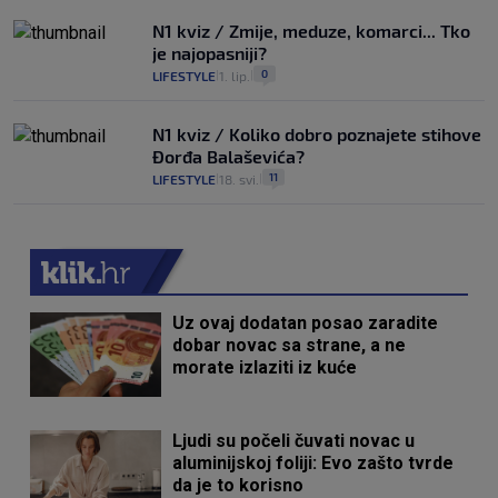
N1 kviz / Zmije, meduze, komarci... Tko
je najopasniji?
0
LIFESTYLE
1. lip.
|
|
N1 kviz / Koliko dobro poznajete stihove
Đorđa Balaševića?
11
LIFESTYLE
18. svi.
|
|
Uz ovaj dodatan posao zaradite
dobar novac sa strane, a ne
morate izlaziti iz kuće
Ljudi su počeli čuvati novac u
aluminijskoj foliji: Evo zašto tvrde
da je to korisno