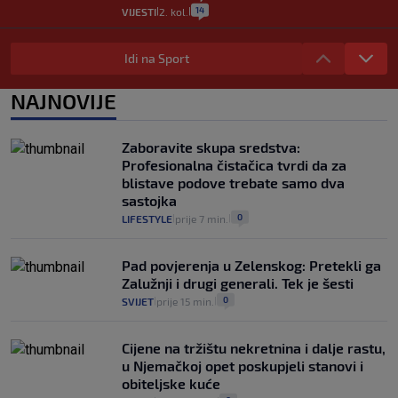
14
VIJESTI
2. kol.
|
|
"Kći je otišla na more, a zaboravila
zdravstvenu iskaznicu". Kakva su prava
Idi na Sport
pacijenata izvan mjesta prebivališta?
1
VIJESTI
1. kol.
NAJNOVIJE
|
|
Provjerili smo "što ćemo onda" ako
Plenković na 15 dana ukine mjere: "Ne bi
Zaboravite skupa sredstva:
se dogodilo ništa. Vlada se zaljubila u te
Profesionalna čistačica tvrdi da za
intervencije"
blistave podove trebate samo dva
25
VIJESTI
30. srp.
|
|
sastojka
0
LIFESTYLE
prije 7 min.
|
|
Pad povjerenja u Zelenskog: Pretekli ga
Zalužnji i drugi generali. Tek je šesti
0
SVIJET
prije 15 min.
|
|
Cijene na tržištu nekretnina i dalje rastu,
u Njemačkoj opet poskupjeli stanovi i
obiteljske kuće