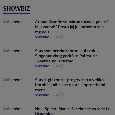
SHOWBIZ
Ariana Grande se nakon turneje povlači
iz javnosti: "Dosta joj je komentara o
izgledu"
0
SHOWBIZ
4. kol.
|
|
Slavnom bendu zabranili ulazak u
Singapur zbog podrške Palestini:
"Nadrealno iskustvo"
0
SHOWBIZ
3. kol.
|
|
Slavni glazbenik progovorio o velikoj
borbi: "Ljudi su se dolazili oprostiti od
mene"
0
SHOWBIZ
3. kol.
|
|
Novi Spider-Man ruši rekorde zarade i u
Hrvatskoj