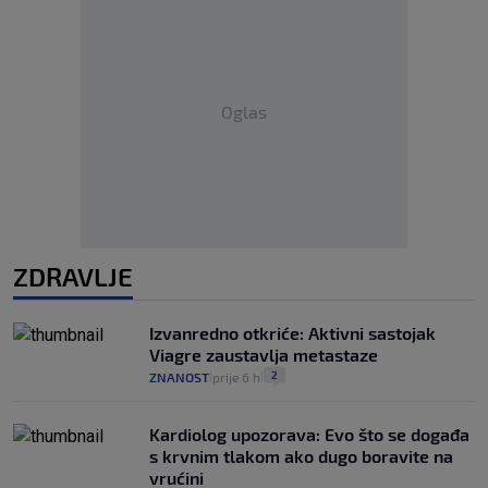
Oglas
ZDRAVLJE
Izvanredno otkriće: Aktivni sastojak
Viagre zaustavlja metastaze
2
ZNANOST
prije 6 h
|
|
Kardiolog upozorava: Evo što se događa
s krvnim tlakom ako dugo boravite na
vrućini