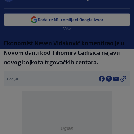
Dodajte N1 u omiljeni Google izvor
Više
Ekonomist Neven Vidaković komentirao je u
Novom danu kod Tihomira Ladišića najavu
novog bojkota trgovačkih centara.
Podijeli
Oglas