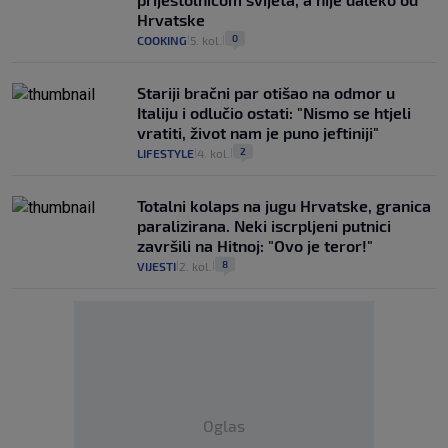
Hrvatske
0
COOKING
5. kol.
|
|
Stariji bračni par otišao na odmor u
Italiju i odlučio ostati: "Nismo se htjeli
vratiti, život nam je puno jeftiniji"
2
LIFESTYLE
4. kol.
|
|
Totalni kolaps na jugu Hrvatske, granica
paralizirana. Neki iscrpljeni putnici
završili na Hitnoj: "Ovo je teror!"
8
VIJESTI
2. kol.
|
|
Oglas