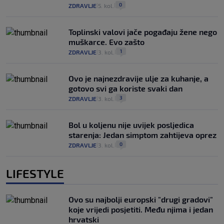
0
ZDRAVLJE
5. kol.
|
|
Toplinski valovi jače pogađaju žene nego
muškarce. Evo zašto
1
ZDRAVLJE
3. kol.
|
|
Ovo je najnezdravije ulje za kuhanje, a
gotovo svi ga koriste svaki dan
3
ZDRAVLJE
3. kol.
|
|
Bol u koljenu nije uvijek posljedica
starenja: Jedan simptom zahtijeva oprez
0
ZDRAVLJE
3. kol.
|
|
LIFESTYLE
Ovo su najbolji europski "drugi gradovi"
koje vrijedi posjetiti. Među njima i jedan
hrvatski