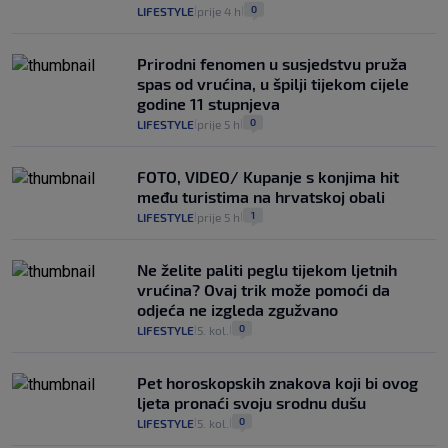
0
LIFESTYLE
prije 4 h
|
|
Prirodni fenomen u susjedstvu pruža
spas od vrućina, u špilji tijekom cijele
godine 11 stupnjeva
0
LIFESTYLE
prije 5 h
|
|
FOTO, VIDEO/ Kupanje s konjima hit
među turistima na hrvatskoj obali
1
LIFESTYLE
prije 5 h
|
|
Ne želite paliti peglu tijekom ljetnih
vrućina? Ovaj trik može pomoći da
odjeća ne izgleda zgužvano
0
LIFESTYLE
5. kol.
|
|
Pet horoskopskih znakova koji bi ovog
ljeta pronaći svoju srodnu dušu
0
LIFESTYLE
5. kol.
|
|