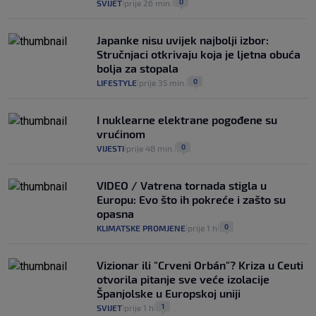
0
SVIJET
prije 26 min.
|
|
Japanke nisu uvijek najbolji izbor:
Stručnjaci otkrivaju koja je ljetna obuća
bolja za stopala
0
LIFESTYLE
prije 35 min.
|
|
I nuklearne elektrane pogođene su
vrućinom
0
VIJESTI
prije 48 min.
|
|
VIDEO / Vatrena tornada stigla u
Europu: Evo što ih pokreće i zašto su
opasna
0
KLIMATSKE PROMJENE
prije 1 h
|
|
Vizionar ili "Crveni Orbán"? Kriza u Ceuti
otvorila pitanje sve veće izolacije
Španjolske u Europskoj uniji
1
SVIJET
prije 1 h
|
|