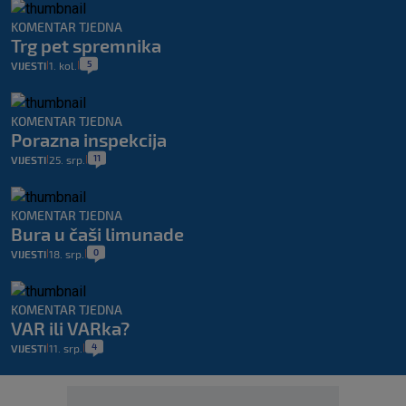
KOMENTAR TJEDNA
Trg pet spremnika
5
VIJESTI
1. kol.
|
|
KOMENTAR TJEDNA
Porazna inspekcija
11
VIJESTI
25. srp.
|
|
KOMENTAR TJEDNA
Bura u čaši limunade
0
VIJESTI
18. srp.
|
|
KOMENTAR TJEDNA
VAR ili VARka?
4
VIJESTI
11. srp.
|
|