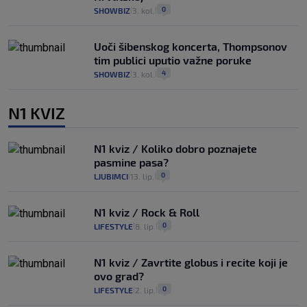
0
SHOWBIZ
3. kol.
|
|
Uoči šibenskog koncerta, Thompsonov
tim publici uputio važne poruke
4
SHOWBIZ
3. kol.
|
|
N1 KVIZ
N1 kviz / Koliko dobro poznajete
pasmine pasa?
0
LJUBIMCI
13. lip.
|
|
N1 kviz / Rock & Roll
0
LIFESTYLE
8. lip.
|
|
N1 kviz / Zavrtite globus i recite koji je
ovo grad?
0
LIFESTYLE
2. lip.
|
|