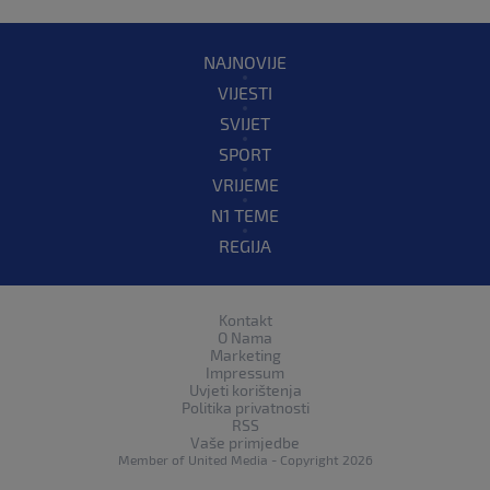
NAJNOVIJE
VIJESTI
SVIJET
SPORT
VRIJEME
N1 TEME
REGIJA
Kontakt
O Nama
Marketing
Impressum
Uvjeti korištenja
Politika privatnosti
RSS
Vaše primjedbe
Member of
United Media
- Copyright 2026