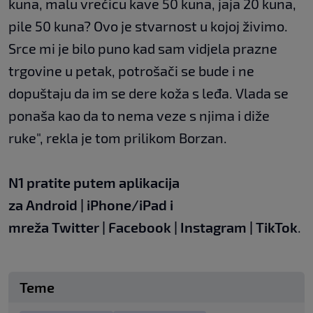
kuna, malu vrećicu kave 50 kuna, jaja 20 kuna,
pile 50 kuna? Ovo je stvarnost u kojoj živimo.
Srce mi je bilo puno kad sam vidjela prazne
trgovine u petak, potrošači se bude i ne
dopuštaju da im se dere koža s leđa. Vlada se
ponaša kao da to nema veze s njima i diže
ruke", rekla je tom prilikom Borzan.
N1 pratite putem aplikacija
za
Android
|
iPhone/iPad
i
mreža
Twitter
|
Facebook
|
Instagram
|
TikTok
.
Teme