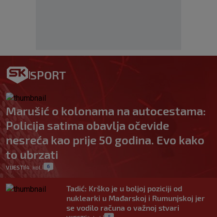
SPORT
Marušić o kolonama na autocestama:
Policija satima obavlja očevide
nesreća kao prije 50 godina. Evo kako
to ubrzati
6
VIJESTI
4. kol.
|
|
Tadić: Krško je u boljoj poziciji od
nuklearki u Mađarskoj i Rumunjskoj jer
se vodilo računa o važnoj stvari
5