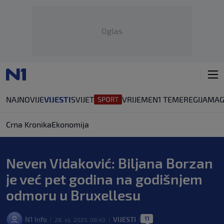
Oglas
NAJNOVIJE
VIJESTI
SVIJET
VRIJEME
N1 TEME
REGIJA
MAG
Crna Kronika
Ekonomija
Neven Vidaković: Biljana Borzan
je već pet godina na godišnjem
odmoru u Bruxellesu
11
N1 Info
VIJESTI
28. sij. 2025. 08:43
|
|
|