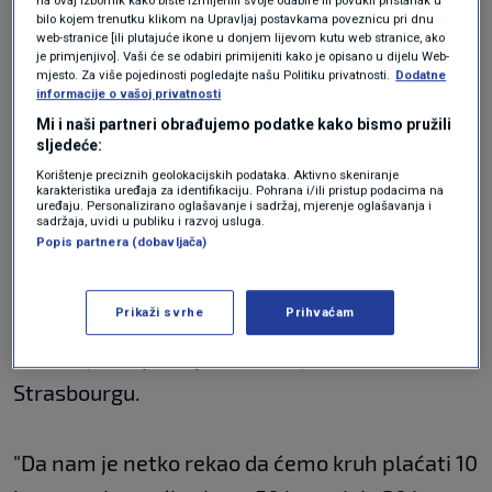
na ovaj izbornik kako biste izmijenili svoje odabire ili povukli pristanak u
bilo kojem trenutku klikom na Upravljaj postavkama poveznicu pri dnu
besmislice", rekao je.
web-stranice [ili plutajuće ikone u donjem lijevom kutu web stranice, ako
je primjenjivo]. Vaši će se odabiri primijeniti kako je opisano u dijelu Web-
Borzan najavila da će se o
mjesto. Za više pojedinosti pogledajte našu Politiku privatnosti.
Dodatne
informacije o vašoj privatnosti
divljanju cijena raspravljati i
Mi i naši partneri obrađujemo podatke kako bismo pružili
sljedeće:
u Strasbourgu
Korištenje preciznih geolokacijskih podataka. Aktivno skeniranje
karakteristika uređaja za identifikaciju. Pohrana i/ili pristup podacima na
uređaju. Personalizirano oglašavanje i sadržaj, mjerenje oglašavanja i
sadržaja, uvidi u publiku i razvoj usluga.
Popis partnera (dobavljača)
Europarlamentarka Borzan jučer je u Zagrebu
održala konferenciju za medije na kojoj je
Prikaži svrhe
Prihvaćam
obećala uvrstiti raspravu o divljanju cijena u
istočnoj Europi na plenarnu sjednicu u
Strasbourgu.
"Da nam je netko rekao da ćemo kruh plaćati 10