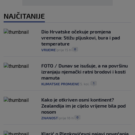
NAJČITANIJE
Dio Hrvatske očekuje promjena
vremena: Stižu pljuskovi, bura i pad
temperature
0
VRIJEME
prije 15 h
|
|
FOTO / Dunav se isušuje, a na površinu
izranjaju njemački ratni brodovi i kosti
mamuta
1
KLIMATSKE PROMJENE
5. kol.
|
|
Kako je otkriven osmi kontinent?
Zealandija im je cijelo vrijeme bila pod
nosom
0
ZNANOST
prije 16 h
|
|
Klarić o Plenkovićevoj najavi povećanja