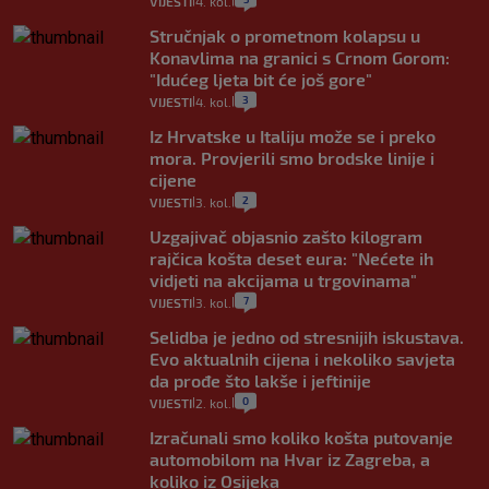
VIJESTI
4. kol.
|
|
Stručnjak o prometnom kolapsu u
Konavlima na granici s Crnom Gorom:
"Idućeg ljeta bit će još gore"
3
VIJESTI
4. kol.
|
|
Iz Hrvatske u Italiju može se i preko
mora. Provjerili smo brodske linije i
cijene
2
VIJESTI
3. kol.
|
|
Uzgajivač objasnio zašto kilogram
rajčica košta deset eura: "Nećete ih
vidjeti na akcijama u trgovinama"
7
VIJESTI
3. kol.
|
|
Selidba je jedno od stresnijih iskustava.
Evo aktualnih cijena i nekoliko savjeta
da prođe što lakše i jeftinije
0
VIJESTI
2. kol.
|
|
Izračunali smo koliko košta putovanje
automobilom na Hvar iz Zagreba, a
koliko iz Osijeka