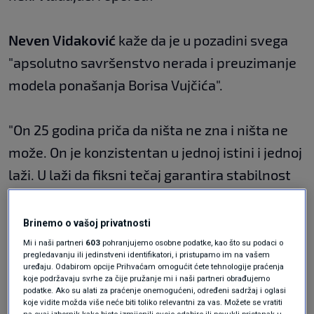
Neven Vidaković
kaže da je u pozadini svega
"apsolutno savršenstvo nerada i preuzimanje
modela ponašanja Borisa Vujčića".
"On 25 godina priča da ništa ne zna i ništa ne
može. On je konzistentan u jednoj istini i jednoj
laži. U laži da fiksni tečaj garantira stabilnost
cijena, to je potpuna laž, i u istini da on ne zna
što radi. I sad imate te političare. Podsjetio bih
Brinemo o vašoj privatnosti
Biljanu Borzan koja je već 5 godina na
Mi i naši partneri
603
pohranjujemo osobne podatke, kao što su podaci o
pregledavanju ili jedinstveni identifikatori, i pristupamo im na vašem
godišnjem odmoru u Bruxellesu da glavni
uređaju. Odabirom opcije Prihvaćam omogućit ćete tehnologije praćenja
koje podržavaju svrhe za čije pružanje mi i naši partneri obrađujemo
ekonomist SDP-a, kad sam ja rekao da je
podatke. Ako su alati za praćenje onemogućeni, određeni sadržaj i oglasi
koje vidite možda više neće biti toliko relevantni za vas. Možete se vratiti
inflacija problem, rekao da ja pričam