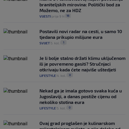
braniteljskih mirovina: Politički bod za
Možemo, ne za HDZ
16
VIJESTI
prije 9 h
|
|
Postavili novi radar na cesti, u samo 10
tjedana prikupio milijune eura
1
SVIJET
5. kol.
|
|
Je li bolje stalno držati klimu uključenom
ili je povremeno gasiti? Stručnjaci
otkrivaju kada ćete najviše uštedjeti
0
LIFESTYLE
4. kol.
|
|
Nekad ga je imala gotovo svaka kuća u
Jugoslaviji, a danas postiže cijenu od
nekoliko stotina eura
0
LIFESTYLE
5. kol.
|
|
Ovaj grad proglašen je kulinarskom
prijestolnicom svijeta, a nije daleko od