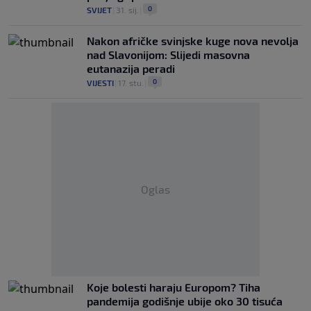
0
SVIJET
|
31. sij.
|
Nakon afričke svinjske kuge nova nevolja
nad Slavonijom: Slijedi masovna
eutanazija peradi
0
VIJESTI
|
17. stu.
|
Oglas
Koje bolesti haraju Europom? Tiha
pandemija godišnje ubije oko 30 tisuća