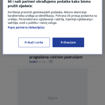
Mi i naši partneri obrađujemo podatke kako bismo
pandemiju ptičje gripe
pružili sljedeće:
0
ZDRAVLJE
|
12. pro.
|
Korištenje preciznih geolokacijskih podataka. Aktivno skeniranje
karakteristika uređaja za identifikaciju. Pohrana i/ili pristup podacima na
Potvrđena ptičja gripa kod Ivanić-Grada
uređaju. Personalizirano oglašavanje i sadržaj, mjerenje oglašavanja i
0
VIJESTI
|
6. pro.
|
sadržaja, uvidi u publiku i razvoj usluga.
Popis partnera (dobavljača)
Potvrđena prisutnost ptičje gripe kod
Đurđevca
0
VIJESTI
|
12. stu.
|
Prikaži svrhe
Prihvaćam
Ptičja gripa u Austriji: Cijela zemlja
proglašena rizičnim područjem
1
SVIJET
|
8. stu.
|
Oglas