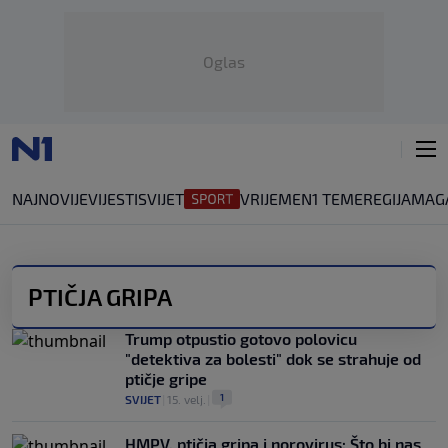
Oglas
NAJNOVIJE
VIJESTI
SVIJET
VRIJEME
N1 TEME
REGIJA
MAG
PTIČJA GRIPA
Trump otpustio gotovo polovicu
"detektiva za bolesti" dok se strahuje od
ptičje gripe
1
SVIJET
|
15. velj.
|
HMPV, ptičja gripa i norovirus: Što bi nas