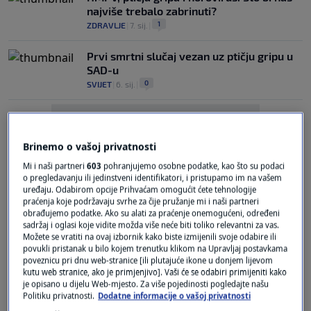
najviše trebalo zabrinuti?
1
ZDRAVLJE
|
7. sij.
|
Prvi smrtni slučaj vezan uz ptičju gripu u
SAD-u
0
SVIJET
|
6. sij.
|
Brinemo o vašoj privatnosti
Mi i naši partneri
603
pohranjujemo osobne podatke, kao što su podaci
o pregledavanju ili jedinstveni identifikatori, i pristupamo im na vašem
Oglas
uređaju. Odabirom opcije Prihvaćam omogućit ćete tehnologije
praćenja koje podržavaju svrhe za čije pružanje mi i naši partneri
obrađujemo podatke. Ako su alati za praćenje onemogućeni, određeni
sadržaj i oglasi koje vidite možda više neće biti toliko relevantni za vas.
Možete se vratiti na ovaj izbornik kako biste izmijenili svoje odabire ili
povukli pristanak u bilo kojem trenutku klikom na Upravljaj postavkama
poveznicu pri dnu web-stranice [ili plutajuće ikone u donjem lijevom
kutu web stranice, ako je primjenjivo]. Vaši će se odabiri primijeniti kako
je opisano u dijelu Web-mjesto. Za više pojedinosti pogledajte našu
Bolest pokazuje znakove mutacije:
Politiku privatnosti.
Dodatne informacije o vašoj privatnosti
Stručnjaci upozoravaju na moguću