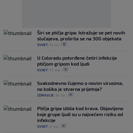
Širi se ptičja gripa: Istražuje se pet novih
slučajeva, proširila se na 300 objekata
0
SVIJET
|
15. lis.
|
U Coloradu potvrđene četiri infekcije
ptičjom gripom kod ljudi
0
SVIJET
|
15. srp.
|
Svakodnevno čujemo o novim virusima,
no kolika je stvarna prijetnja?
0
ZDRAVLJE
|
18. lip.
|
Ptičja gripa izbila kod krava. Objavljeno
koje grupe ljudi su u najvećem riziku od
infekcije
0
SVIJET
|
2. svi.
|