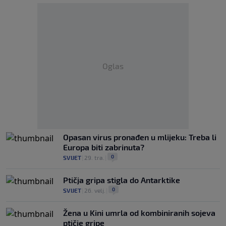
Oglas
Opasan virus pronađen u mlijeku: Treba li
Europa biti zabrinuta?
0
SVIJET
|
29. tra.
|
Ptičja gripa stigla do Antarktike
0
SVIJET
|
26. velj.
|
Žena u Kini umrla od kombiniranih sojeva
ptičje gripe