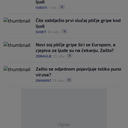
ljudi
0
VIJESTI
|
1. tra.
|
Čile zabilježio prvi slučaj ptičje gripe kod
ljudi
0
SVIJET
|
30. ožu.
|
Novi soj ptičje gripe širi se Europom, a
cjepiva za ljude su na čekanju. Zašto?
0
ZDRAVLJE
|
21. ožu.
|
Zašto se odjednom pojavljuje toliko puno
virusa?
0
ZNANOST
|
15. ožu.
|
Oglas